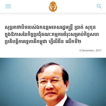
សុន្ទរកថាបិទរបស់ឯកឧត្តមទេសរដ្ឋមន្ត្រី ប្រាក់ សុខុន
ក្នុងឱកាសនៃកិច្ចប្រជុំគណៈកម្មការចំរុះសម្រាប់កិច្ចសហ
ប្រតិបត្តិការទ្វេភាគីកម្ពុជា ហ្វីលីពីន លើកទី២
6 December, 2017