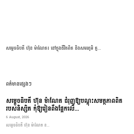
សម្តេចធិបតី ហ៊ុន ម៉ាណែត៖ នៅក្នុងជីវិតពិត និងសមរភូមិ គ្ម...
ពត៌មានផ្សេងៗ
សម្តេចធិបតី ហ៊ុន ម៉ាណែត ជំរុញឱ្យបណ្តុះសមត្ថភាពពិត
របស់និស្សិត កុំឱ្យរៀនពឹងផ្អែកលើ...
6 August, 2026
សម្តេចធិបតី ហ៊ុន ម៉ាណែត ន...