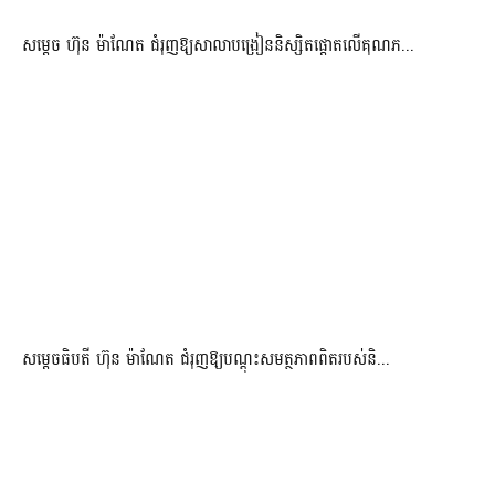
សម្តេច ហ៊ុន ម៉ាណែត ជំរុញឱ្យសាលាបង្រៀននិស្សិតផ្តោតលើគុណភ...
សម្តេចធិបតី ហ៊ុន ម៉ាណែត ជំរុញឱ្យបណ្តុះសមត្ថភាពពិតរបស់និ...