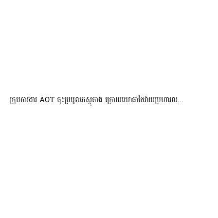
ក្រុមការងារ AOT ចុះប្រមូលភស្តុតាង ក្រោយយោធាថៃវាយប្រហារល...