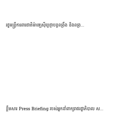
រដ្ឋមន្ត្រីការពារជាតិម៉ាឡេស៊ីប្ដេជ្ញាបន្តពង្រឹង និងពង្រ...
ខ្លឹមសារ Press Briefing របស់អ្នកនាំពាក្យរាជរដ្ឋាភិបាល ស...