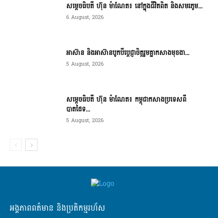
សម្តេចធិបតី ហ៊ុន ម៉ាណែត៖ នៅក្នុងជីវិតពិត និងសមរភូម...
6 August, 2026
អាស៊ាន និងអាស៊ានបូកបីប្តេជ្ញាចិត្តរួមគ្នាកសាងមុខងា...
5 August, 2026
សម្ដេចធិបតី ហ៊ុន ម៉ាណែត៖ កម្ពុជាកសាងប្រទេសពី
បាតដៃទ...
5 August, 2026
អង្គភាពពត៌មាន និងប្រតិកម្មរហ័ស