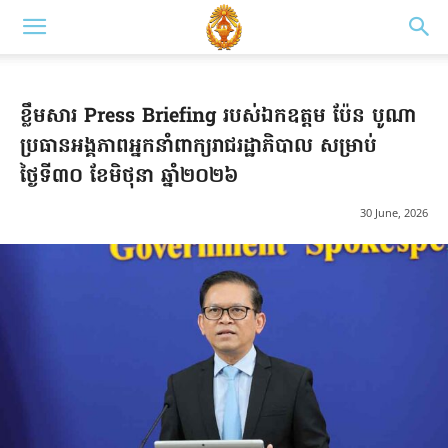
ខ្លឹមសារ Press Briefing របស់ឯកឧត្តម ប៉ែន បូណា
ប្រធានអង្គភាពអ្នកនាំពាក្យរាជរដ្ឋាភិបាល សម្រាប់
ថ្ងៃទី៣០ ខែមិថុនា ឆ្នាំ២០២៦
30 June, 2026