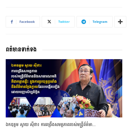
Facebook
Twitter
Telegram
ពត៌មានទាក់ទង
ឯកឧត្តម ស្វាយ ស៊ីថា៖ ការពង្រឹងសមត្ថភាពរបស់មន្ត្រីព័ត៌មា...