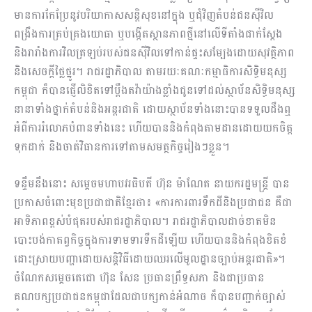
មានការកែប្រែនូវបរិយាកាសសន្តិសុខនៅក្នុង ឬជុំវិញតំបន់ជនស៊ីវិល
ពង្រឹងការគ្រប់គ្រងយោធា ឬបង្កើតស្ថានភាពថ្មីនៅលើទីតាំងជាក់ស្តែង
និងរារាំងការវិលត្រឡប់របស់ជនស៊ីវិលទៅកាន់ផ្ទះសម្បែងដោយសុវត្ថិភាព
និងសេចក្តីថ្លៃថ្នូរ។ រាជរដ្ឋាភិបាល តាមរយៈគណៈកម្មាធិការសិទ្ធិមនុស្ស
កម្ពុជា ក៏បានផ្ញើលិខិតទៅប្តឹងតវ៉ាយ៉ាងខ្លាំងជូនទៅដល់ស្ថាប័នសិទ្ធិមនុស្ស
នានាទាំងថ្នាក់តំបន់និងអន្តរជាតិ ដោយស្ថាប័នទាំងនោះបានទទួលដឹងឮ
អំពីការរំលោភបំពានទាំងនេះ ហើយបាននិងកំពុងតាមដានដោយយកចិត្ត
ទុកដាក់ និងចាត់វិធានការទៅតាមសមត្ថកិច្ចរៀងៗខ្លួន។
ទន្ទឹមនឹងនោះ សម្តេចមហាបវរធិបតី ហ៊ុន ម៉ាណែត នាយករដ្ឋមន្ត្រី បាន
ប្រកាសចំពោះមុខប្រជាជាតិខ្មែរថា៖ «ការការពារទឹកដីនិងប្រជាជន គឺជា
អាទិភាពខ្ពស់បំផុតរបស់រាជរដ្ឋាភិបាល។ រាជរដ្ឋាភិបាលដាច់ខាតមិន
បោះបង់កាតព្វកិច្ចក្នុងការទាមទារទឹកដីឡើយ ហើយបាននិងកំពុងខិតខំ
ដោះស្រាយបញ្ហាដោយសន្តិវិធីដោយឈរលើមូលដ្ឋានច្បាប់អន្តរជាតិ»។
ចំណែកសម្តេចតេជោ ហ៊ុន សែន ប្រធានព្រឹទ្ធសភា និងជាប្រធាន
គណបក្សប្រជាជនកម្ពុជាដែលជាបក្សកាន់អំណាច ក៏បានបញ្ជាក់ច្បាស់