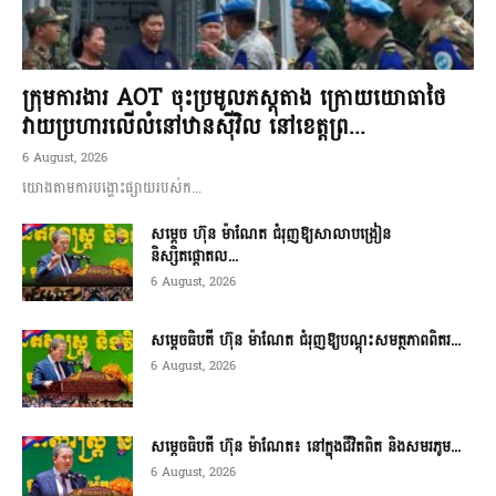
ក្រុមការងារ AOT ចុះប្រមូលភស្តុតាង ក្រោយយោធាថៃ
វាយប្រហារលើលំនៅឋានស៊ីវិល នៅខេត្តព្រ...
6 August, 2026
យោងតាមការបង្ហោះផ្សាយរបស់ក...
សម្តេច ហ៊ុន ម៉ាណែត ជំរុញឱ្យសាលាបង្រៀន
និស្សិតផ្តោតល...
6 August, 2026
សម្តេចធិបតី ហ៊ុន ម៉ាណែត ជំរុញឱ្យបណ្តុះសមត្ថភាពពិតរ...
6 August, 2026
សម្តេចធិបតី ហ៊ុន ម៉ាណែត៖ នៅក្នុងជីវិតពិត និងសមរភូម...
6 August, 2026