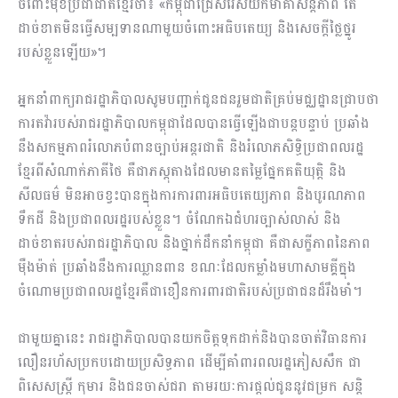
ចំពោះមុខប្រជាជាតិខ្មែរថា៖ «កម្ពុជាជ្រើសរើសយកមាគ៌ាសន្តិភាព តែ
ដាច់ខាតមិនធ្វើសម្បទានណាមួយចំពោះអធិបតេយ្យ និងសេចក្តីថ្លៃថ្នូរ
របស់ខ្លួនឡើយ»។
អ្នកនាំពាក្យរាជរដ្ឋាភិបាលសូមបញ្ជាក់ជូនជនរួមជាតិគ្រប់មជ្ឈដ្ឋានជ្រាបថា
ការតវ៉ារបស់រាជរដ្ឋាភិបាលកម្ពុជាដែលបានធ្វើឡើងជាបន្តបន្ទាប់ ប្រឆាំង
នឹងសកម្មភាពរំលោភបំពានច្បាប់អន្តរជាតិ និងរំលោភសិទ្ធិប្រជាពលរដ្ឋ
ខ្មែរពីសំណាក់ភាគីថៃ គឺជាភស្តុតាងដែលមានតម្លៃផ្នែកគតិយុត្តិ និង
សីលធម៌ មិនអាចខ្វះបានក្នុងការការពារអធិបតេយ្យភាព និងបូរណភាព
ទឹកដី និងប្រជាពលរដ្ឋរបស់ខ្លួន។ ចំណែកឯជំហរច្បាស់លាស់ និង
ដាច់ខាតរបស់រាជរដ្ឋាភិបាល និងថ្នាក់ដឹកនាំកម្ពុជា គឺជាសក្ខីភាពនៃភាព
ម៉ឺងម៉ាត់ ប្រឆាំងនឹងការឈ្លានពាន ខណៈដែលកម្លាំងមហាសាមគ្គីក្នុង
ចំណោមប្រជាពលរដ្ឋខ្មែរគឺជាខឿនការពារជាតិរបស់ប្រជាជនដ៏រឹងមាំ។
ជាមួយគ្នានេះ រាជរដ្ឋាភិបាលបានយកចិត្តទុកដាក់និងបានចាត់វិធានការ
លឿនរហ័សប្រកបដោយប្រសិទ្ធភាព ដើម្បីគាំពារពលរដ្ឋភៀសសឹក ជា
ពិសេសស្ត្រី កុមារ និងជនចាស់ជរា តាមរយៈការផ្តល់ជូននូវជម្រក សន្តិ