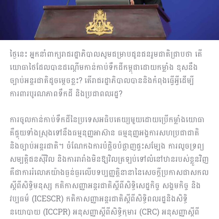
ថ្ងៃនេះ អ្នកនាំពាក្យរាជរដ្ឋាភិបាលសូមជម្រាបជូនជនរួមជាតិជ្រាបថា តើ
យោធាថៃដែលបានដណ្តើមកាន់កាប់ទឹកដីកម្ពុជាដោយកម្លាំង ខុសនឹង
ច្បាប់អន្តរជាតិដូចម្តេចខ្លះ? តើរាជរដ្ឋាភិបាលបាននិងកំពុងធ្វើអ្វីដើម្បី
ការពារបូរណភាពទឹកដី និងប្រជាពលរដ្ឋ?
ការចូលកាន់កាប់ទឹកដីនៃប្រទេសអធិបតេយ្យមួយដោយប្រើកម្លាំងយោធា
គឺផ្ទុយទាំងស្រុងទៅនឹងធម្មនុញ្ញអាស៊ាន ធម្មនុញ្ញអង្គការសហប្រជាជាតិ
និងច្បាប់អន្តរជាតិ។ ចំណែកឯការបំផ្លិចបំផ្លាញផ្ទះសម្បែង ការលួចទ្រព្យ
សម្បត្តិជនស៊ីវិល និងការរារាំងមិនឱ្យវិលត្រឡប់ទៅលំនៅឋានរបស់ខ្លួនវិញ
គឺជាការរំលោភយ៉ាងធ្ងន់ធ្ងរលើបទប្បញ្ញត្តិនានានៃសេចក្តីប្រកាសជាសកល
ស្តីពីសិទ្ធិមនុស្ស កតិកាសញ្ញាអន្តរជាតិស្តីពីសិទ្ធិសេដ្ឋកិច្ច សង្គមកិច្ច និង
វប្បធម៌ (ICESCR) កតិកាសញ្ញាអន្តរជាតិស្តីពីសិទ្ធិពលរដ្ឋនិងសិទ្ធិ
នយោបាយ (ICCPR) អនុសញ្ញាស្តីពីសិទ្ធិកុមារ (CRC) អនុសញ្ញាស្តីពី