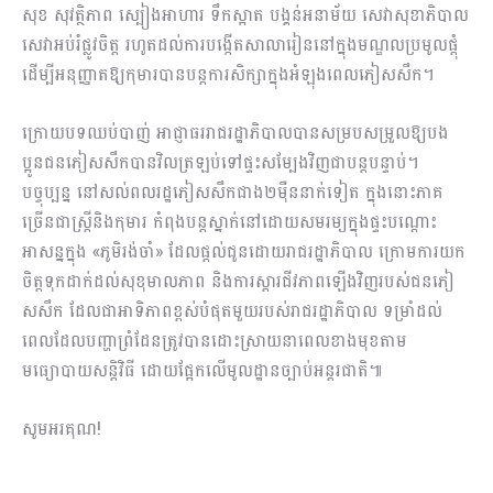
សុខ សុវត្ថិភាព ស្បៀងអាហារ ទឹកស្អាត បង្គន់អនាម័យ សេវាសុខាភិបាល
សេវាអប់រំផ្លូវចិត្ត រហូតដល់ការបង្កើតសាលារៀននៅក្នុងមណ្ឌលប្រមូលផ្តុំ
ដើម្បីអនុញ្ញាតឱ្យកុមារបានបន្តការសិក្សាក្នុងអំឡុងពេលភៀសសឹក។
ក្រោយបទឈប់បាញ់ អាជ្ញាធររាជរដ្ឋាភិបាលបានសម្របសម្រួលឱ្យបង
ប្អូនជនភៀសសឹកបានវិលត្រឡប់ទៅផ្ទះសម្បែងវិញជាបន្តបន្ទាប់។
បច្ចុប្បន្ន នៅសល់ពលរដ្ឋភៀសសឹកជាង២ម៉ឺននាក់ទៀត ក្នុងនោះភាគ
ច្រើនជាស្ត្រីនិងកុមារ កំពុងបន្តស្នាក់នៅដោយសមរម្យក្នុងផ្ទះបណ្តោះ
អាសន្នក្នុង «ភូមិរង់ចាំ» ដែលផ្តល់ជូនដោយរាជរដ្ឋាភិបាល ក្រោមការយក
ចិត្តទុកដាក់ដល់សុខុមាលភាព និងការស្តារជីវភាពឡើងវិញរបស់ជនភៀ
សសឹក ដែលជាអាទិភាពខ្ពស់បំផុតមួយរបស់រាជរដ្ឋាភិបាល ទម្រាំដល់
ពេលដែលបញ្ហាព្រំដែនត្រូវបានដោះស្រាយនាពេលខាងមុខតាម
មធ្យោបាយសន្តិវិធី ដោយផ្អែកលើមូលដ្ឋានច្បាប់អន្តរជាតិ៕
សូមអរគុណ!