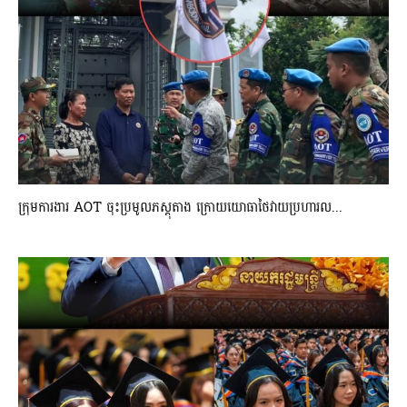
ក្រុមការងារ AOT ចុះប្រមូលភស្តុតាង ក្រោយយោធាថៃវាយប្រហារល...