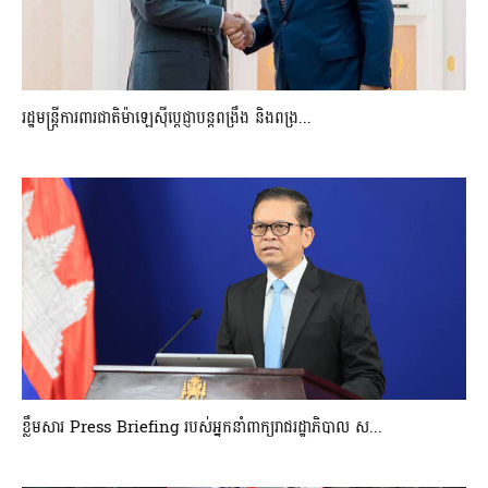
រដ្ឋមន្ត្រីការពារជាតិម៉ាឡេស៊ីប្ដេជ្ញាបន្តពង្រឹង និងពង្រ...
ខ្លឹមសារ Press Briefing របស់អ្នកនាំពាក្យរាជរដ្ឋាភិបាល ស...