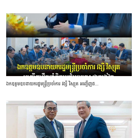
ឯកឧត្តមឧបនាយករដ្ឋមន្រ្តីប្រចាំការ វង្សី វិស្សុត អញ្ជើញដ...