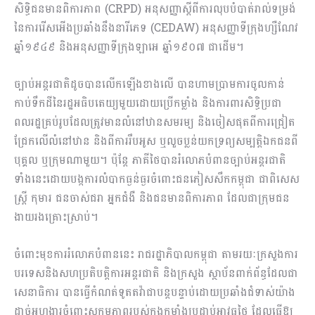
សិទ្ធិជនមានពិការភាព (CRPD) អនុសញ្ញាស្តីពីការលុបបំបាត់រាល់ទម្រង់
នៃការរើសអើងប្រឆាំងនឹងនារីភេទ (CEDAW) អនុសញ្ញាទីក្រុងហ្សឺណែវ
ឆ្នាំ១៩៤៩ និងអនុសញ្ញាទីក្រុងឡាអេ ឆ្នាំ១៩០៧ ជាដើម។
ច្បាប់អន្តរជាតិដូចបានលើកឡើងខាងលើ បានហាមប្រាមការចូលកាន់
កាប់ទឹកដីនៃរដ្ឋអធិបតេយ្យមួយដោយប្រើកម្លាំង និងការពារសិទ្ធិប្រជា
ពលរដ្ឋគ្រប់រូបដែលត្រូវមានលំនៅឋានសមរម្យ និងចៀសផុតពីការជ្រៀត
ជ្រែកលើលំនៅឋាន និងពីការរឹបអូស ឬលួចប្លន់យកទ្រព្យសម្បត្តិឯកជនពី
បុគ្គល ឬក្រុមណាមួយ។ ប៉ុន្តែ ភាគីថៃបានរំលោភបំពានច្បាប់អន្តរជាតិ
ទាំងនេះដោយបង្កការលំបាកធ្ងន់ធ្ងរចំពោះជនភៀសសឹកកម្ពុជា ជាពិសេស
ស្ត្រី កុមារ ជនចាស់ជរា អ្នកជំងឺ និងជនមានពិការភាព ដែលជាក្រុមជន
ងាយរងគ្រោះស្រាប់។
ចំពោះមុខការរំលោភបំពាននេះ រាជរដ្ឋាភិបាលកម្ពុជា តាមរយៈក្រសួងការ
បរទេសនិងសហប្រតិបត្តិការអន្តរជាតិ និងក្រសួង ស្ថាប័នពាក់ព័ន្ធដែលជា
សេនាធិការ បានធ្វើកំណត់ទូតតវ៉ាជាបន្តបន្ទាប់ដោយប្រឆាំងជំទាស់យ៉ាង
ដាច់អហង្ការចំពោះសកម្មភាពរបស់កងកម្លាំងប្រដាប់អាវុធថៃ ដែលធ្វើឱ្យ