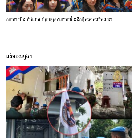
សម្តេច ហ៊ុន ម៉ាណែត ជំរុញឱ្យសាលាបង្រៀននិស្សិតផ្តោតលើគុណភ...
ពត៌មានផ្សេងៗ