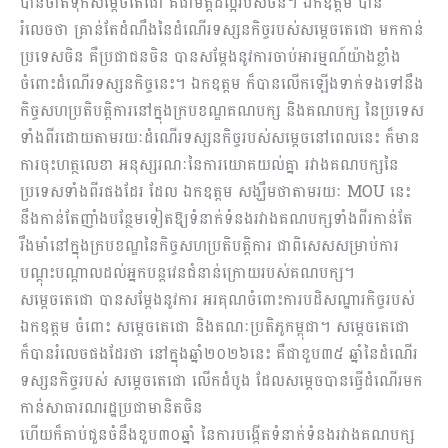
បានចាត់ទុកសម្ដេចតេជោ គឺជាមិត្តដ៏ល្អរបស់ចិន។ ឯកឧត្តម បាន
រំលេចថា គ្រាន់តែដំណឹងនៃដំណើរទស្សនកិច្ចរបស់សម្ដេចតេជោ មកកាន់
ប្រទេសចិន គឺប្រជាជនចិន បានសម្ដែងនូវការចាប់អារម្មណ៍យ៉ាងខ្លាំង
ចំពោះដំណើរទស្សនកិច្ចនេះ។ ឯកឧត្តម ក៏បានលើកឡើងទាក់ទងទៅនឹង
កិច្ចសហប្រតិបត្តិការនៅក្នុងក្របខណ្ឌគណបក្ស និងគណបក្ស នៃប្រទេស
ទាំងពីរដោយតាមរយៈដំណើរទស្សនកិច្ចរបស់សម្ដេចនៅពេលនេះ ក៏មាន
ការចុះហត្ថលេខា អនុស្សរណៈនៃការយោគយល់គ្នា រវាងគណបក្សនៃ
ប្រទេសទាំងពីរផងដែរ ដែល ឯកឧត្តម សង្ឃឹមថាតាមរយៈ MOU នេះ
នឹងកាន់តែញាំងបន្ថែមទៀតឱ្យទំនាក់ទំនងរវាងគណបក្សទាំងពីរកាន់តែ
រឹងមាំនៅក្នុងក្របខណ្ឌនៃកិច្ចសហប្រតិបត្តិការ ជាពិសេសសម្រាប់ការ
បណ្ដុះបណ្ដាលដល់អ្នកបន្តវេនជំនាន់ក្រោយរបស់គណបក្ស។
សម្ដេចតេជោ បានសម្ដែងនូវការ អរគុណចំពោះការបដិសណ្ឋារកិច្ចរបស់
ឯកឧត្តម ចំពោះ សម្ដេចតេជោ និងគណៈប្រតិភូកម្ពុជា។ សម្ដេចតេជោ
ក៏បានរំលេចផងដែរថា នៅក្នុងឆ្នាំ២០២៦នេះ គឺជាខួប៣៥ ឆ្នាំនៃដំណើរ
ទស្សនកិច្ចរបស់ សម្ដេចតេជោ លើកដំបូង ដែលសម្ដេចបានធ្វើដំណើរមក
កាន់សាធារណរដ្ឋប្រជាមានិតចិន
ហើយក៏គាប់ជួនចំនឹងខួប៣០ឆ្នាំ នៃការបង្កើតទំនាក់ទំនងរវាងគណបក្ស