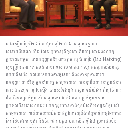
នៅរសៀលថ្ងៃទី២៥ ខែមិថុនា ឆ្នាំ២០២៦ សម្តេចអគ្គមហា
សេនាបតីតេជោ ហ៊ុន សែន ប្រធានព្រឹទ្ធសភា និងជាប្រធានគណបក្ស
ប្រជាជនកម្ពុជា បានអនុញ្ញាតឱ្យ ឯកឧត្តម លូ ហៃស៊ីង (Liu Haixing)
រដ្ឋមន្ត្រីនៃគណៈទាក់ទងការបរទេស របស់គណៈកម្មការកណ្តាលនៃបក្ស
កុម្មុយនីស្តចិន ចូលជួបសម្តែងការគួរសម និងពិភាក្សាការងារ។
ឯកឧត្តម ជា ធីរិទ្ធ អ្នកនាំពាក្យ សម្ដេចតេជោ បានឱ្យដឹងថា នៅក្នុងជំនួប
នោះ ឯកឧត្តម លូ ហៃស៊ីង បានសម្ដែងនូវការស្វាគមន៍យ៉ាងកក់ក្តៅចំពោះ
ដំណើរទស្សនកិច្ចរបស់ សម្ដេចតេជោ និងគណៈប្រតិភូមកកាន់
ប្រទេសចិននៅពេលនេះ។ ឯកឧត្តមបានចាត់ទុកដំណើរទស្សនកិច្ចរបស់
សម្ដេចតេជោ ថាគឺជាចលករដ៏សំខាន់ក្នុងការពង្រឹងបន្ថែមទៀតនូវមិត្តភាព
ដែកថែបរវាងកម្ពុជា និងចិន។ឯកឧត្តម បានលើកឡើងថាប្រជាជនចិន