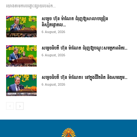
យោងតាមការបង្ហោះផ្សាយរបស់ក...
សម្តេច ហ៊ុន ម៉ាណែត ជំរុញឱ្យសាលាបង្រៀន
និស្សិតផ្តោតល...
6 August, 2026
សម្តេចធិបតី ហ៊ុន ម៉ាណែត ជំរុញឱ្យបណ្តុះសមត្ថភាពពិតរ...
6 August, 2026
សម្តេចធិបតី ហ៊ុន ម៉ាណែត៖ នៅក្នុងជីវិតពិត និងសមរភូម...
6 August, 2026