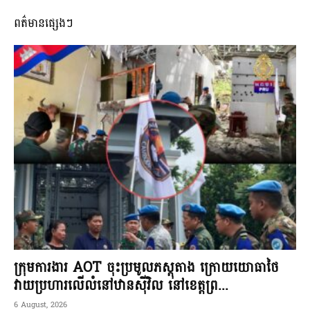
ពត៌មានផ្សេងៗ
ក្រុមការងារ AOT ចុះប្រមូលភស្តុតាង ក្រោយយោធាថៃ
វាយប្រហារលើលំនៅឋានស៊ីវិល នៅខេត្តព្រ...
6 August, 2026