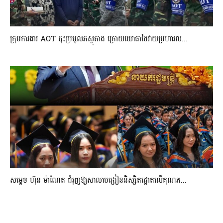
ក្រុមការងារ AOT ចុះប្រមូលភស្តុតាង ក្រោយយោធាថៃវាយប្រហារល...
សម្តេច ហ៊ុន ម៉ាណែត ជំរុញឱ្យសាលាបង្រៀននិស្សិតផ្តោតលើគុណភ...