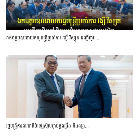
ឯកឧត្តមឧបនាយករដ្ឋមន្រ្តីប្រចាំការ វង្សី វិស្សុត អញ្ជើញដ...
រដ្ឋមន្ត្រីការពារជាតិម៉ាឡេស៊ីប្ដេជ្ញាបន្តពង្រឹង និងពង្រ...