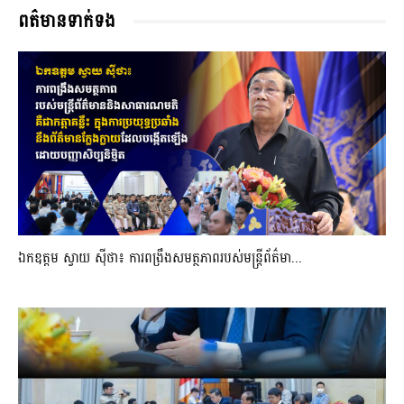
ពត៌មានទាក់ទង
ឯកឧត្តម ស្វាយ ស៊ីថា៖ ការពង្រឹងសមត្ថភាពរបស់មន្ត្រីព័ត៌មា...