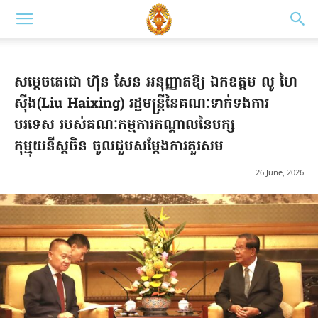
សម្តេចតេជោ ហ៊ុន សែន អនុញ្ញាតឱ្យ ឯកឧត្តម លូ ហៃ
ស៊ីង(Liu Haixing) រដ្ឋមន្ត្រីនៃគណៈទាក់ទងការ
បរទេស របស់គណៈកម្មការកណ្តាលនៃបក្ស
កុម្មុយនីស្តចិន ចូលជួបសម្តែងការគួរសម
26 June, 2026