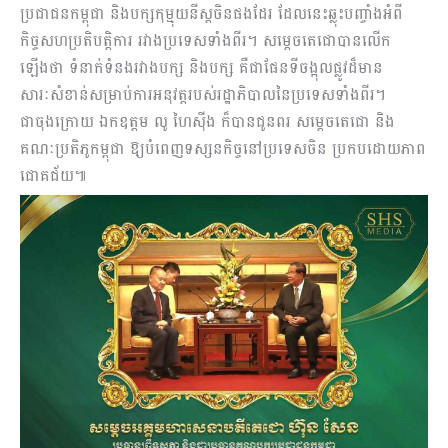
ប្រជាជនកម្ពុជា និងបក្សកុម្មុយនីស្តចិនផងដែរ ដែលនេះឆ្លុះបញ្ចាំងអំពី
កិច្ចសហប្រតិបត្តិការ រវាងប្រទេសទាំងពីរ។ សម្ដេចតេជោបានលើក
ឡើងថា ទំនាក់ទំនងរវាងបក្ស និងបក្ស គឺជាផែនទីចង្អុលផ្លូវដ៏មាន
សារៈសំខាន់សម្រាប់ការអនុវត្តរបស់រដ្ឋាភិបាលនៃប្រទេសទាំងពីរ។
ជាចុងក្រោយ ឯកឧត្តម លូ ហៃស៊ីង ក៏បានជូនពរ សម្តេចតេជោ និង
គណៈប្រតិភូកម្ពុជា ឱ្យបំពេញទស្សនកិច្ចនៅប្រទេសចិន ប្រកបដោយភាព
ជោគជ័យ៕