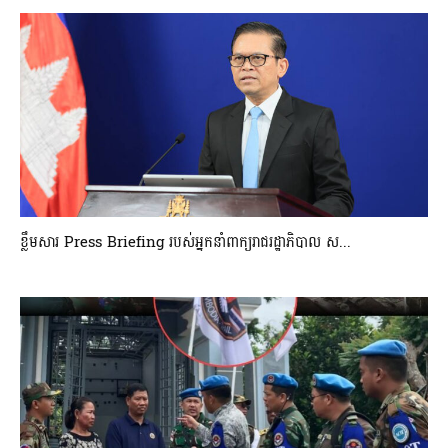
ខ្លឹមសារ Press Briefing របស់អ្នកនាំពាក្យរាជរដ្ឋាភិបាល ស...