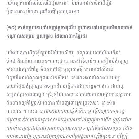
យើងឲ្យគាត់ដាំហើយ​យើង​ជួយ​គាត់។ មិនមែនថា​កសិ​ករ​ដី​ហ្នឹង​
ប៉ុន្មានលានហិកតា ត្រូវតែធ្វើ​ស្រែ​រហូតទេ។
(១៨)
កាត់បន្ថយការនាំចេញវត្ថុធាតុដើម ប្ដូរជា
ការ
នាំចេញផលិតផលពាក់
កណ្ដាល
​សម្រេច
ឬ
សម្រេច
ដែលធានា
តម្លៃថេរ
យើងមានភារកិច្ចធ្វើឱ្យក្នុងវិស័យកសិកម្ម ចំណូលរបស់កសិករកើន។
មិនថាដំណាំណានោះទេ។ នេះជាគោល​ដៅ​សំខាន់។ ការរៀបចំជំរុញឲ្យ
មានរោងចក្រកែ​ច្នៃ ​មិនថាកៅស៊ូ ឬស្វាយចន្ទី គោលដៅសំខាន់
បំផុតគឺផលចំ​ណូលចូលដល់កសិករ។ នេះជាគោលបំណង។ មធ្យោ​
បាយគឺជួយជំរុញឲ្យរោងចក្រដើរ បង្កើត​ការ​ងារ​បន្ថែម។​​ ជាការងារល្អ
សម្រាប់ប្រជា​ពល​រដ្ឋ។ ប៉ុន្ដែអ្វីដែលសំខាន់ កសិករមានទីផ្សារមានស្ថិរភាព
និងហ៊ានឲ្យតំម្លៃ​ខ្ពស់ ជាជាងនាំចេញទៅក្រៅប្រទេស។ នេះគឺជា
គោលដៅ។ នេះជា
គោល​នយោបាយ
ធ្វើទំនើបកម្ម ធ្វើឧស្សាហកម្ម ឲ្យ
កម្ពុជាកាន់តែមានលទ្ធ​ភាពកាត់បន្ថយការនាំចេញវត្ថុធាតុដើម (ប្ដូរ)ទៅជា
ការ
នាំចេញនូវផលិតផលពាក់
កណ្ដាល
​សម្រេច
ឬផលិត​ផល
សម្រេច
ដែល
អាចធានា
តម្លៃ
ព្រោះនៅក្រៅប្រទេស
​តម្លៃ
អង្ករអាចឡើងចុះ
បាន ប៉ុន្ដែខ្ញុំ