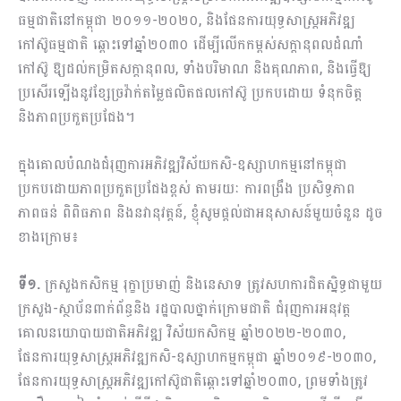
ធម្មជាតិនៅកម្ពុជា ២០១១-២០២០, និងផែនការយុទ្ធសាស្រ្តអភិវឌ្ឍ
កៅស៊ូធម្មជាតិ ឆ្ពោះទៅឆ្នាំ២០៣០ ដើម្បីលើកកម្ពស់សក្តានុពលដំណាំ
កៅស៊ូ ឱ្យដល់កម្រិតសក្តានុពល, ទាំងបរិមាណ និងគុណភាព, និងធ្វើឱ្យ
ប្រសើរទ្បើងនូវខ្សែច្រវ៉ាក់តម្លៃផលិតផលកៅស៊ូ ប្រកបដោយ ទំនុកចិត្ត
និងភាពប្រកួតប្រជែង។
ក្នុងគោលបំណងជំរុញការអភិវឌ្ឍវិស័យកសិ-ឧស្សាហកម្មនៅកម្ពុជា
ប្រកបដោយភាពប្រកួតប្រជែងខ្ពស់ តាមរយៈ ការពង្រឹង ប្រសិទ្ធភាព
ភាពធន់ ពិពិធភាព និងនវានុវត្តន៍, ខ្ញុំសូមផ្តល់ជាអនុសាសន៍មួយចំនួន ដូច
ខាងក្រោម៖
ទី១.
ក្រសួងកសិកម្ម រុក្ខាប្រមាញ់ និងនេសាទ ត្រូវសហការជិតស្និទ្ធជាមួយ
ក្រសួង-ស្ថាប័នពាក់ព័ន្ធនិង​ រដ្ឋបាលថ្នាក់ក្រោមជាតិ ជំរុញការអនុវត្ត
គោលនយោបាយជាតិអភិវឌ្ឍ វិស័យកសិកម្ម ឆ្នាំ២០២២-២០៣០,
ផែនការយុទ្ធសាស្រ្តអភិវឌ្ឍកសិ-ឧស្សាហកម្មកម្ពុជា ឆ្នាំ២០១៩-២០៣០,
ផែនការយុទ្ធសាស្រ្តអភិវឌ្ឍកៅស៊ូជាតិឆ្ពោះទៅឆ្នាំ២០៣០, ព្រមទាំងត្រូវ