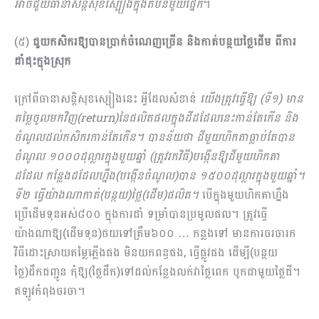
អាចជួយធានាសន្តិសុខស្បៀងក្នុងតំបន់មួយផ្នែក
។​
(៥)
ជួយកសិករឱ្យបានប្រាក់ចំណេញច្រើន និងកាត់បន្ថយថ្លៃដើម ពីការ
ដាំដុះក្នុងស្រុក
ក្រៅពីធានាសន្តិសុខស្បៀងនេះ អ្វីដែលសំខាន់
យើងត្រូវធ្វើឱ្យ (ទី១) មាន
តម្លៃចូលមកវិញ(
return)នៃផលិតផលក្នុងដីដដែលនេះកាន់តែកើន និង
ចំណូលដល់កសិករកាន់តែកើន។ បានន័យថា ដីមួយហិកតាធ្លាប់តែបាន
ចំណូល ១០០០ដុល្លារក្នុងមួយឆ្នាំ (ត្រូវរកវិធី)បង្កើនឱ្យដីមួយហិកតា
ដដែល កន្លែងដដែលហ្នឹង(បង្កើនចំណូល)បាន ១៥០០ដុល្លារក្នុងមួយឆ្នាំ។
ទី២ ធ្វើយ៉ាងណាកាត់(បន្ថយ)ថ្លៃ(ដើម)ផលិត។
បើក្នុងមួយហិកតាហ្នឹង
ប្រើដើមទុនអស់៨០០ ក្នុងការដាំ ទម្រាំបានប្រមូលផល។ ត្រូវធ្វើ
យ៉ាងណាឱ្យ(ដើមទុន)ថយទៅត្រឹម៦០០ … កន្លងទៅ មានការចរចារក
វិធីដោះស្រាយតម្លៃភ្លើងផង មិនយកពន្ធផង, ធ្វើផ្លូវផង ដើម្បី(បន្ថយ
ថ្លៃ)ដឹកជញ្ជូន កុំឱ្យ(ថ្លៃដឹក)ទៅដល់កន្លែងលក់វាថ្លៃពេក បូកជាមួយថ្លៃជី។
ឥឡូវកំពុងចរចា។