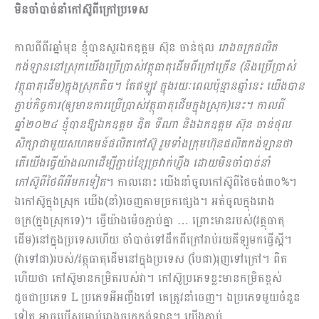
មិនចាំបាច់នាំកៅស៊ូពីក្រៅប្រទេស
កាលពីពីរឆ្នាំមុន ខ្ញុំបានសួរឯកឧត្តម ស៊ុន ចាន់ថុល
រោងចក្រផលិត
កង់ឡាននៅស្រុកយើងប្រើប្រាស់វត្ថុធាតុដើមពីក្រៅច្រើន (និងប្រើប្រាស់
វត្ថុធាតុដើម)ក្នុងស្រុកតិច។ តែឥឡូវ ក្នុងរយៈពេលប៉ុន្មានឆ្នាំនេះ យើងបាន
ភ្ជាប់កិច្ចការ(ឲ្យមានការប្រើប្រាស់វត្ថុធាតុដើមក្នុងស្រុក)នេះ។ កាលពី
ឆ្នាំ២០២៤ ខ្ញុំបានឱ្យឯកឧត្តម ឌិត ទីណា និងឯកឧត្តម ស៊ុន ចាន់ថុល
សិក្សាជាមួយសហគមន៍ផលិតកៅស៊ូ រួមទាំងក្រុមហ៊ុនផលិតកង់ឡានថា
តើយើងធ្វើយ៉ាងណាដើម្បីភ្ជាប់ខ្សែច្រវាក់ហ្នឹង ដោយមិនចាំបាច់នាំ
កៅស៊ូពីថៃពីអីមកទៀត
។ កាលនោះ យើងនាំចូលកៅ​ស៊ូពីថៃចង់៣០%។
ឯកៅស៊ូក្នុងស្រុក យើង(នាំ)ចេញតាមច្រកផ្សេង។ អត់ចូលក្នុងរោង
ចក្រ(ក្នុងស្រុកទេ)។ ធ្វើយ៉ាងម៉េចភ្ជាប់គ្នា … ព្រោះមានរបស់(វត្ថុធាតុ
ដើម)នៅក្នុងប្រទេសហើយ ចាំបាច់ទៅដឹកពីក្រៅរាប់រយគីឡូមកធ្វើស្អី។
(វាទៅជា)របស់/វត្ថុធាតុដើមនៅក្នុងប្រទេស (បែជា)រុញទៅក្រៅ។ ពិត
ហើយថា កៅស៊ូមានកម្រិតរបស់វា។ កៅស៊ូប្រភេទខ្លះមានកម្រិតខ្ពស់
ដូចជាប្រភេទ L ប្រភេទអីអញ្ចឹងទៅ គេត្រូវនាំចេញ។ ឯប្រភេទមួយចំនួន
ទៀត អាចប្រើសម្រាប់រោងចក្រកង់ឡាន។ យើងភ្ជាប់