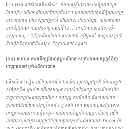
ថ្លៃ។ គោលដៅសំខាន់គឺកសិករ។
មិនមែនត្រឹមតែយកមកឱ្យរោងចក្រ
រីកចម្រើន ហើយកសិករអត់រីកចម្រើនទេ។ គោលដៅធំបំផុតគឺឱ្យរោងចក្រ
មានលទ្ធភាព ហ៊ានទិញតម្លៃខ្ពស់ ហ៊ានធានា ហ៊ានកុងត្រា ហើយកសិករ
មានទីផ្សារថេរ ជាជាងចេញតាមព្រំដែន … នេះជាគោលដៅនៃកសិ
-
ឧស្សាហកម្ម។ ទីបំផុតគឺកសិករជាគោលដៅធំ ធ្វើឱ្យកសិ-ឧស្សាហកម្មដើរ
គឺបង្កើតទីផ្សារនៅនឹងកន្លែង ទីផ្សារដែលមានខ្ពស់
។
(១៤) តាមរយៈការ​អភិវឌ្ឍផែខេត្តព្រះសីហនុ កម្ពុជាមានអាចរុញទំនិញ
ចេញត្រង់ទៅទូទាំងពិភពលោក
លើសពីនោះទៀត
យើងមានផលិតផលនាំចេញទៅក្រៅត្រង់ មិនបាច់ឆ្លង
កាត់អ្នកទី២ អ្នកទី៣ ហើយសមត្ថភាពរបស់យើងឥឡូវ លែងពឹងការដឹក
ជញ្ជូនតាមប្រទេសផ្សេងហើយ។ បច្ចុប្បន្ន ការដឹកធំៗ ពីសកលលោក
ចូលមកផែយើងបានតែត្រឹម១៥% ឬ១៦% ទេ។ ចតកប៉ាល់នៅប្រទេស
នេះប្រទេសនោះ។ បន្តិចទៀត តាមការ​អភិវឌ្ឍផែខេត្តព្រះសីហនុ យើង
អាច(មាន)សមត្ថភាពរុញ(ទំនិញចេញទៅ)ទូទាំងពិភពលោក
Direct តែ
ម្តង
។ (ការនេះនឹង)កាត់បន្ថយ(ចំណាយដឹកជញ្ជូន)។ ឥឡូវ ដោយមានការ