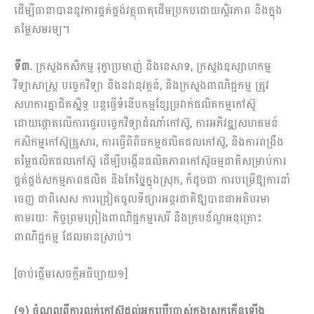
ដើម្បីធានាបាននូវការផ្គត់ផ្គង់វត្ថុធាតុដើមប្រកបដោយស្ថិរភាព និងក្នុង
តម្លៃសមរម្យ។
ទី៣.
ក្រសួងកសិកម្ម រុក្ខាប្រមាញ់ និងនេសាទ, ក្រសួងឧស្សាហកម្ម
វិទ្យាសាស្រ្ត បច្ចេកវិទ្យា និងនវានុវត្តន៍, និងក្រសួងពាណិជ្ជកម្ម ត្រូវ
សហការគ្នាជិតស្និទ្ធ បន្តធ្វើទំនើបកម្មខ្សែច្រវាក់ផលិតកម្មកៅស៊ូ
ដោយផ្តោតលើការផ្ទេរបច្ចេកវិទ្យាដំណាំកៅស៊ូ, ការអភិវឌ្ឍសហគមន៍
កសិកម្មកៅស៊ូគ្រួសារ, ការធ្វើពិពិធកម្មផលិតផលកៅស៊ូ, និងការពង្រឹង
តម្លៃផលិតផលកៅស៊ូ ដើម្បីបង្កើនផលិតភាពកៅស៊ូធម្មជាតិសម្រាប់ការ
ផ្គត់ផ្គង់សកម្មភាពផលិត និងកែច្នៃក្នុងស្រុក, ក៏ដូចជា ការបម្រើឱ្យការនាំ
ចេញ ជាពិសេស ការជ្រៀតចូលទីផ្សារអន្តរជាតិឱ្យបានជាអតិបរមា
តាមរយៈ កិច្ចព្រមព្រៀងពាណិជ្ជកម្មសេរី និងក្របខ័ណ្ឌអនុគ្រោះ
ពាណិជ្ជកម្ម ដែលមានស្រាប់។
[ចាប់ផ្ដើមសេចក្ដីអធិប្បាយ១]
(១) ចំណូលពីការលក់កៅ​ស៊ូដល់អ្នកប្រើប្រាស់ក្នុងស្រុកកើនឡើង