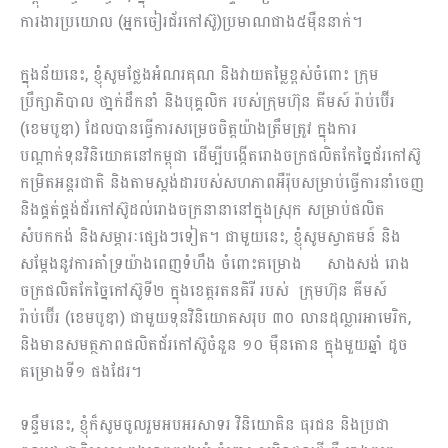
ការងារប្រយោល (អ្នកចៀរជ័រកៅស៊ូ)ប្រមាណជាង៥ម៉ឺននាក់។
ក្នុងន័យនេះ, ខ្ញុំសូមថ្លែងអំណរគុណ និងវាយតម្លៃខ្ពស់ចំពោះ ក្រុម
ប្រឹក្សាភិបាល ថា្នក់ដឹកនាំ និងបុគ្គលិក របស់ក្រុមហ៊ុន គីមស៍ រ៉ាប់ប៊ើរ
(ខេមបូឌា) ដែលបានធ្វើការសម្រេចចិត្តយ៉ាងត្រឹមត្រូវ ក្នុងការ
បណ្តាក់ទុនវិនិយោគនៅកម្ពុជា ដើម្បីបង្កើតរោងចក្រផលិតកែច្នៃជ័រកៅស៊ូ
កម្រិតអន្តរជាតិ និងតាមស្តង់ដារបស់សហភាពអឺរ៉ុបសម្រាប់ធ្វើការនាំចេញ
និងផ្គត់ផ្គង់ជ័រកៅស៊ូដល់រោងចក្រនានានៅក្នុងស្រុក សម្រាប់ផលិត
សំបកកង់ និងសម្ភារៈផ្សេងៗទៀត។ ជាមួយនេះ, ខ្ញុំសូមស្វាគមន៍ និង
សម្តែងនូវការគាំទ្រយ៉ាងពេញទំហឹង ចំពោះគម្រោង សាងសង់ រោង
ចក្រផលិតកែច្នៃកៅស៊ូទី២ ក្នុងខេត្តរតនគិរី របស់ ក្រុមហ៊ុន គីមស៍
រ៉ាប់ប៊ើរ (ខេមបូឌា) ជាមួយទុនវិនិយោគសរុប ៣០ លានដុល្លារអាមេរិក,
និងមានសមត្ថភាពផលិតជ័រកៅស៊ូចំនួន ១០ ម៉ឺនតោន ក្នុងមួយឆ្នាំ ដូច
គម្រោងទី១ ផងដែរ។
ទន្ទឹមនេះ, ខ្ញុំក៏សូមចូលរួមអបអរសាទរ វិនិយោគិន ធុរជន និងប្រជា