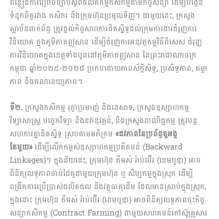
ពន្លឿនការរៀបចំច្បាប់ស្តីពីផលិតកម្មកសិកម្មតាមកិច្ចសន្យា ដើម្បីបង្កើន
ទំនុកចិត្តរវាង កសិករ និងក្រុមហ៊ុនប្រមូលទិញ។ ជាមួយនេះ, ក្រសួង
ស្ថាប័នពាក់ព័ន្ធ ត្រូវផ្តល់កិច្ចសហការជិតស្និទ្ធដល់ក្រុមការងារជំរុញការ
វិនិយោគ ក្នុងភូមិភាគឦសាន ដើម្បីជំរុញការអនុវត្តកម្មវិធីពិសេស ជំរុញ
ការវិនិយោគក្នុងខេត្តទាំងបួននៅភូមិភាគឦសាន នៃព្រះរាជាណាចក្រ
កម្ពុជា ឆ្នាំ២០២៥-២០២៨ ប្រកបដោយភាពស័ក្តិសិទ្ធ, ប្រសិទ្ធភាព, តម្លា
ភាព និងគណនេយ្យភាព។
ទី២.
ក្រសួងកសិកម្ម រុក្ខាប្រមាញ់ និងនេសាទ, ក្រសួងឧស្សាហកម្ម
វិទ្យាសាស្រ្ត បច្ចេកវិទ្យា និងនវានុវត្តន៍, និងក្រសួងពាណិជ្ជកម្ម ត្រូវបន្ត
សហការគ្នាជិតស្និទ្ធ ស្របតាមអភិក្រម
«ជវភាពនៃប្រព័ន្ធតួអង្គ
តែមួយ»
ដើម្បីលើកកម្ពស់ឧស្សាហកម្មប្រតិគមន៍ (Backward
Linkages)។ ក្នុងន័យនេះ, ក្រុមហ៊ុន គីមស៍ រ៉ាប់ប៊ើរ (ខេមបូឌា) អាច
ពិនិត្យលទ្ធភាពចាប់ដៃគូជាមួយក្រុមហ៊ុន ឬ សិប្បកម្មក្នុងស្រុក ដើម្បី
ពង្រីកការប្រើប្រាស់ផលិតផល និងវត្ថុធាតុដើម ដែលមានស្រាប់ក្នុងស្រុក,
ក្នុងនោះ ក្រុមហ៊ុន គីមស៍ រ៉ាប់ប៊ើរ (ខេមបូឌា) អាចពិនិត្យលទ្ធភាពចុះកិច្ច
សន្យាកសិកម្ម (Contract Farming) ជាមួយសហគមន៍កៅស៊ូគ្រួសារ