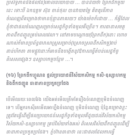
ប្រសិទ្ធភាពនិងផលនៃ)គោលនយោបាយ … បានន័យថា ព្រែកជីកមួយ
នេះ ទោះបី ឯកឧត្តម ស៊ុន ចាន់ថុល បានវាយតម្លៃ គិតគូរពីភាព
ចំណេញពីគម្រោងថាមានប៉ុន្មានភាគរយៗ យ៉ាងម៉េចក៏ដោយ … ក៏អ្វីដែល
ខ្ញុំថាជាផលចំណេញសម្រាប់សេដ្ឋកិច្ចទាំងមូលគឺច្រើន។ ការធានាសមត្ថ
ភាពដឹកជញ្ជូនគ្រប់ពេលវេលា។ នៅតាមបណ្តោយ(ព្រែកជីក)នោះ ហោច
ណាស់ក៏មានប្រព័ន្ធធារាសាស្ត្រសម្រាប់(ស្រោចស្រពដីកសិកម្ម)រាប់
ពាន់ហិក​តា តាមផ្លូវនោះក៏អាចនឹងបង្កើតនូវឱកាសធ្វើតំបន់សេដ្ឋកិច្ច
ពិសេសផ្សេងៗ ឧស្សាហកម្មបន្ថែម
…។
(១៦) ព្រែកជីកហ្វូណន ផ្តល់ប្រយោជន៍វិស័យកសិ​កម្ម កសិ
-ឧស្សាហកម្ម
និងដឹកជញ្ជូន ធានាភាពប្រកួតប្រ​ជែង
បើមើលរយៈពេលវែង យើងអត់មើលត្រឹមតែរឿងចំណេញឬមិនចំណេញ
ទេ។ បើអ្នករកស៊ីគេមើលអាហ្នឹងចំណេញ ឬមិនចំណេញ ប៉ុន្តែ
គម្រោងខ្លះ
ត្រូវតែធ្វើដើម្បីផលប្រយោជន៍សេដ្ឋកិច្ចទាំងមូលគឺជួយដល់វិស័យកសិ​កម្ម
វិស័យកសិ
-ឧស្សាហកម្ម គ្រប់វិស័យទាំងអស់ ពិសេសវិស័យដឹកជញ្ជូនដើម្បី
ធានាភាពប្រកួតប្រ​ជែង
។
ខ្ញុំហ៊ានធានាថា នេះជាផលដែលការធ្វើ