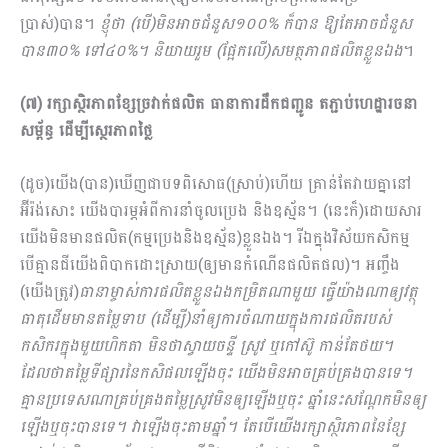
ប្រាស់)បាន។
ខ្ញុំថា (បើ)មិនអាចជំនួស១០០% ក៏បាន ឱ្យតែអាចជំនួស
បាន៣០% ទៅ៤០%។ និយាយរួម (ផ្អែកលើ)សមត្ថភាពផលិតខ្លួនឯង
។
(៧) រក្សាស្ថិរភាពខ្សែច្រវាក់ផលិត ធានាការដឹកជញ្ជូន តភ្ជាប់ហេដ្ឋារចនា
សម្ព័ន្ធ ដើម្បីស្ថេរភាពថ្លៃ
(ដូច)យើង(បាន)ឃើញជាបទពិសោធ(ស្រាប់)ហើយ គ្រាន់តែវាយគ្នានៅ
អ៊ីរ៉ង់សោះ យើងបារម្ភអំពីការនាំចូលប្រេង និងឧស្ម័ន។ (នេះក៏)ដោយសារ
យើងមិនមានផលិត(កម្មប្រេងនិងឧស្ម័ន)ខ្លួនឯង។​ រីឯក្នុងវិស័យកសិកម្ម
បើគ្មានជីយើងពិបាកដោះស្រាយ(ឲ្យមានកំណើនផលិតផល)។ អញ្ចឹង
(យើងត្រូវ)
ធានាម្ចាស់ការផលិតខ្លួនឯងកម្រិតណាមួយ ធ្វើយ៉ាងណាឲ្យវត្ថុ
ធាតុដើមមានតម្លៃទាប (ដើម្បី)នាំឲ្យការចំណាយក្នុងការផលិតរបស់
កសិករក្នុងមួយហិកតា មិនថាស្វាយចន្ទី ស្រូវ ឬកៅស៊ូ កាន់តែថយ។
ដែលថាតម្លៃទីផ្សារនៃកសិផលឡើងចុះ យើងមិនអាចគ្រប់គ្រងបានទេ។
គ្មានប្រទេសណាគ្រប់គ្រងតម្លៃស្រូវមិនឲ្យឡើងឬចុះ ឆ្នាំនេះសណ្ដែកមិនឲ្យ
ឡើងឬចុះបានទេ។ វាឡើងចុះតាមឆ្នាំ។ តែបើយើងរក្សាស្ថិរភាពនៃខ្សែ