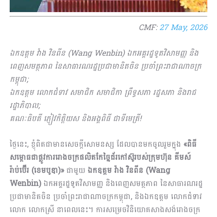
CMF:
27 May, 2026
ឯកឧត្តម វ៉ាង វិនពីន (
Wang Wenbin)
ឯកអគ្គរដ្ឋទូតវិសាមញ្ញ និង
ពេញសមត្ថភាព នៃសាធារណរដ្ឋប្រជាមានិតចិន ប្រចាំព្រះរាជាណាចក្រ
កម្ពុជា
;
ឯកឧត្តម លោកជំទាវ សមាជិក សមាជិកា ព្រឹទ្ធសភា រដ្ឋសភា និងរាជ
រដ្ឋាភិបាល
;
គណៈធិបតី ភ្ញៀវកិត្តិយស និងអង្គពិធី
ជាទីមេត្រី!
ថ្ងៃនេះ, ខ្ញុំពិតជាមានសេចក្ដីសោមនស្ស ដែលបានមកចូលរួមក្នុង
«ពិធី
សម្ពោធជាផ្លូវការរោងចក្រផលិតកែច្នៃជ័រកៅស៊ូរបស់ក្រុមហ៊ុន គីមស៍
រ៉ាប់ប៊ើរ (ខេមបូឌា)
»
ជាមួយ
ឯកឧត្តម វ៉ាង វិនពីន (
Wang
Wenbin)
ឯកអគ្គរដ្ឋទូតវិសាមញ្ញ និងពេញសមត្ថភាព នៃសាធារណរដ្ឋ
ប្រជាមានិតចិន ប្រចាំព្រះរាជាណាចក្រកម្ពុជា, និងឯកឧត្តម លោកជំទាវ
លោក លោកស្រី នាពេលនេះ។ ការសម្រេចវិនិយោគសាងសង់រោងចក្រ