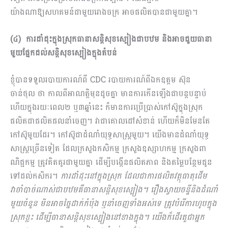
យ៉ាងណាឱ្យសហគមន៍ជាមួយរោងចក្រ អាចផលិតបានជាមួយគ្នា។
(៤) ការដាំដុះក្នុងស្រុកធានាសន្តិសុខស្បៀងជាបឋម និងអាចជួយធានា
មួយផ្នែកដល់សន្តិសុខស្បៀងក្នុងតំបន់
ខ្ញុំបានទទួលរបាយការណ៍ពី CDC របាយការណ៍ពីឯកឧត្តម ស៊ុន
ចាន់ថុល ថា កាលពីអា​ណត្តិមុនដូចគ្នា មានការកើនឡើងជាបន្តបន្ទាប់
ហើយក្នុងរយៈពេល២ ឬ៣ឆ្នាំនេះ ក៏មានការប្រើប្រាស់កៅស៊ូក្នុងស្រុក
ផលិតជាផលិត​ផលនាំចេញ។ វាជាគោលដៅសំខាន់ ហើយក៏មិនមែនតែ
កៅស៊ូមួយដែរ។ កៅស៊ូជាដំណាំយុទ្ធសាស្រ្ត​មួយ។ យើងមានដំណាំយុទ្ធ
សាស្រ្តច្រើនទៀត ដែលក្រសួងកសិកម្ម ក្រសួងឧស្សាហកម្ម​ ក្រសួងពា​
ណិជ្ជ​កម្ម ត្រូវគិតគូរជាមួយគ្នា ដើម្បីបង្កើនផលិតភាព និងតម្លៃបន្ថែមជូន
ទៅដល់កសិករ។
ការដាំដុះនៅក្នុងស្រុក ដែលជាការផលិតវត្ថុធាតុដើម
វាចាំបាច់ណាស់ជាបឋមគឺធានាសន្តិសុខស្បៀង។ រឿងស្វាយចន្ទីនិងដំណាំ
មួយចំនួន មិនអាចច្នៃដាក់កំប៉ុង ឬនាំចេញទាំងអស់ទេ ត្រូវបំរើការហូបក្នុង
ស្រុកខ្លះ ដើម្បីធានាសន្តិសុខស្បៀងនៅខាងក្នុង។ យើងក៏ដើរតួជាអ្នក