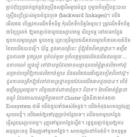
ភ្ជាប់(ខ្សែច្រវាក់ផ្គត់ផ្គង់)គ្រឿងសង្ហារឹមមួយចំនួន ឬមួយក៏គ្រឿងផ្ទះបាយ
គ្រឿងប្រើប្រាស់មួយចំនួនឬទេ (backward linkages)។ យើង
មើលផង បើត្រូវការលើកទឹកចិត្ត កុំលើកទឹកចិត្តតែមួយៗ ត្រូវលើកទឹកចិត្ត
ជាខ្សែច្រវាក់ ឱ្យមកភ្ជាប់ជាមួយឧស្សាហកម្ម សិប្បកម្ម នៅតាមកន្លែង
ជួនកាលមួយស្រុក មួយខេត្ត ព្រោះភូមិមួយផលិតផលមួយក៏ជាគោលគំនិត
ដែលយើងបានធ្វើ។ ប៉ុន្តែ
ក្នុងអាណត្តិនេះ ខ្ញុំឱ្យគិតពីមាត្រដ្ឋាន។ អញ្ចឹង
ជួនកាល២ ឬ៣ស្រុក ឬតំបន់មួយ ឬក៏ខេត្តមួយផលិតផលិត​ផលមួយ …
ឧទាហរណ៍ ត្បូងឃ្មុំ ទៅជាខេត្តដែលមានសក្តានុពលធំផ្គុំគ្នាផលិតកៅស៊ូ
សម្រាប់បម្រើឱ្យការផលិតកង់ឡាន និងផលិតផលអីផ្សេងទៀតពីកៅស៊ូ។
ជួនកាលពង្រីកឱ្យធំទៅជាមាត្រដ្ឋានមួយដែលយើងអាចជួយបាន។ បើធំ
អញ្ចឹងស្រួលជួយ។ បើជួយដាច់ដោយដុំតូចៗ ពិបាក។ តែបើគាត់ផ្គុំគ្នាជា
បណ្តុំ ដែលភាសាសេដ្ឋកិច្ចគេហៅ
Cluster
ហ្នឹងគឺជាទាក់ទងជា
Ecosystem ជាអី យើងជួយទាំងអស់តែម្តង។ យើងកំពុងសាកល្បងរុញ
ស្វាយចន្ទី។ យើងអត់ឱ្យទៅរុញគ្រប់កន្លែងទេ។ យើងយកមួយកន្លែង
ធ្វើសួនឧស្សាហកម្ម។ រុញទៅមួយកន្លែងហ្នឹង។ រដ្ឋជួយភ្ជាប់ជួយឱ្យការ
អនុគ្រោះពន្ធ និងរុញទៅមួយកន្លែង។ សាកល្បងនៅកំពង់ធំ។ ឯកឧត្តម