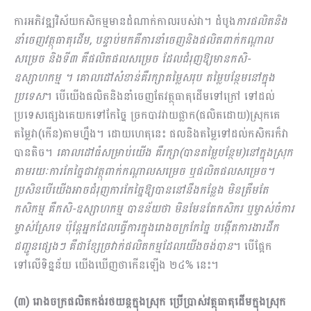
ការអភិវឌ្ឍវិស័យកសិកម្មមានដំណាក់កាលរបស់វា។ ដំបូង
ការផលិតនិង
នាំចេញវត្ថុធាតុដើម, បន្ទាប់មកគឺការ​នាំចេញនិងផលិតពាក់កណ្ដាល
សម្រេច និងទី៣ គឺផលិតផលសម្រេច ដែលជំរុញឱ្យមានកសិ
-
ឧស្សាហកម្ម ។ គោលដៅសំខាន់គឺរក្សាតម្លៃសរុប តម្លៃបន្ថែមនៅក្នុង
ប្រទេស
។ បើយើងផលិត​និងនាំចេញតែវត្ថុធាតុដើមទៅក្រៅ ទៅដល់
ប្រទេសផ្សេងគេយកទៅកែច្នៃ ច្រកបាវវាយផ្លាក(ផលិតដោយ)ស្រុកគេ
តម្លៃវា(កើន)តាមហ្នឹង។ ដោយហេតុនេះ ផលនិងតម្លៃទៅដល់កសិករក៏វា
បានតិច។
គោលដៅធំសម្រាប់យើង គឺរក្សា(បានតម្លៃបន្ថែម)នៅក្នុងស្រុក
តាមរយៈការកែច្នៃជាវត្ថុពាក់កណ្ដាលសម្រេច ឬផលិតផលសម្រេច។
ប្រសិនបើយើងអាចជំរុញការកែច្នៃឱ្យបាននៅនឹងកន្លែង មិនត្រឹមតែ
កសិកម្ម គឺកសិ
-ឧស្សាហកម្ម បានន័យថា មិនមែនតែកសិករ ឬម្ចាស់ចំការ
ម្ចាស់ស្រែទេ ប៉ុន្តែអ្នកដែលធ្វើការក្នុងរោងចក្រកែច្នៃ បង្កើតការងារដឹក
ជញ្ជូនផ្សេងៗ គឺជាខ្សែច្រវាក់ផលិតកម្មដែលយើងចង់បាន
។ បើផ្អែក
ទៅលើទិន្នន័យ យើងឃើញថាកើនឡើង ២៤% នេះ។
(៣) រោងចក្រផលិតកង់រថយន្តក្នុងស្រុក ប្រើប្រាស់វត្ថុធាតុដើមក្នុងស្រុក