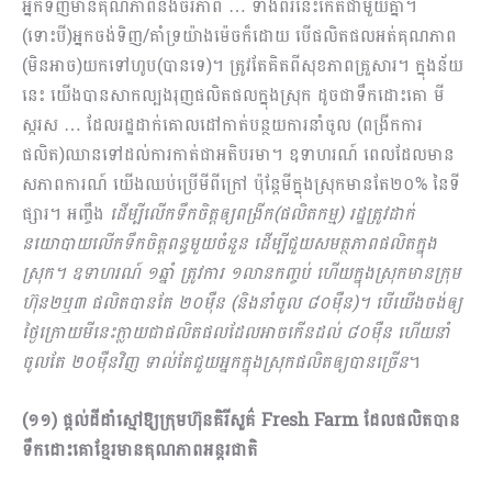
អ្នកទិញមានគុណភាពនិងចីរភាព …​ ទាំងពីរនេះកើតជាមួយគ្នា។
(ទោះបី)អ្នកចង់ទិញ/គាំទ្រយ៉ាងម៉េចក៏ដោយ បើផលិតផលអត់គុណភាព
(មិនអាច)យកទៅហូប(បានទេ)។ ត្រូវតែគិតពីសុខភាពគ្រួសារ។ ក្នុងន័យ
នេះ យើងបានសាកល្បងរុញផលិតផលក្នុងស្រុក ដូចជាទឹកដោះគោ មី
ស្ករស … ដែលរដ្ឋដាក់គោលដៅកាត់បន្ថយការនាំចូល (ពង្រីកការ
ផលិត)ឈានទៅដល់ការកាត់ជាអតិបរមា។ ឧទាហរណ៍ ពេលដែលមាន
សភាពការណ៍ យើងឈប់ប្រើមីពីក្រៅ ប៉ុន្តែមីក្នុងស្រុកមានតែ២០% នៃទី
ផ្សារ។ អញ្ចឹង
ដើម្បីលើកទឹកចិត្តឲ្យពង្រីក(ផលិតកម្ម) រដ្ឋត្រូវដាក់
នយោបាយលើកទឹកចិត្តពន្ធមួយចំនួន ដើម្បីជួយសមត្ថភាពផលិតក្នុង
ស្រុក។ ឧទាហរណ៍ ១ឆ្នាំ ត្រូវការ ១លានកញ្ចប់ ហើយក្នុងស្រុកមានក្រុម
ហ៊ុន២ឬ៣ ផលិតបានតែ ២០ម៉ឺន (និងនាំចូល ៨០ម៉ឺន)។ បើយើងចង់ឲ្យ
ថ្ងៃក្រោយមីនេះក្លាយជាផលិតផលដែលអាចកើនដល់ ៨០ម៉ឺន ហើយនាំ
ចូលតែ ២០ម៉ឺនវិញ ទាល់តែជួយអ្នកក្នុងស្រុកផលិតឲ្យបានច្រើន
។
(១១) ផ្តល់ដីដាំស្មៅឱ្យក្រុមហ៊ុនគិរីសួគ៌
Fresh Farm ដែលផលិតបាន
ទឹកដោះគោខ្មែរមានគុណភាពអន្តរជាតិ