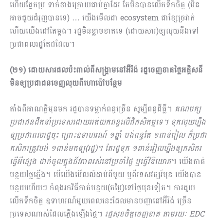
ហើយផ្នែកប្រ ទាក់​ខាង​ក្រោយ​ជាប់គ្នាដែរ តែ​មិនបាន​លើក​ទឹកចិត្ត (មិន
អាចជួយជំរុញបានទេ) … យើងមើលជា​ ecosystem ជា​ខ្សែច្រវាក់
ហើយយើងដៅតែម្ដង។ រដ្ឋមិនខ្លាចខាតទេ (ដោយសារ)ឲ្យលុយ​នឹងទៅ
ប្រជា​ពលរដ្ឋតែដដែល។
(២១) ដោយសារផលប៉ះពាល់ពីសង្គ្រាមនៅអ៊ីរ៉ង់
រដ្ឋចេញខាត
ថ្លៃអគ្គិសនី
មិន​
ឲ្យប្រជាជន
ចេញលុយ
ពីហោប៉ៅ
បន្ថែម
តាំងពីអាណត្ដិមុនមក រដ្ឋបានទម្លាក់ពន្ធច្រើន សូម្បីពន្ធដីធ្លី។
គណបក្ស
ប្រជាជន​ដឹក​នាំប្រទេស​
ដោយ
អត់យក​ពន្ធលើដីកសិកម្មទេ
។
ទុកលុយហ្នឹង
ឲ្យប្រជាពលរដ្ឋចុះ ព្រោះឧទាហរណ៍ ១ឆ្នាំ បង់ពន្ធ​តែ ១ពាន់រៀល ក៏ប្រ
ជា
កសិករត្រូវ
បង់
១ពាន់មកឲ្យ(រដ្ឋ)
។
តែរដ្ឋទុក ១ពាន់រៀលហ្នឹងឲ្យកសិករ
ធ្វើអីផ្សេង ដាក់ចូលក្នុងជីវភាពរស់
នៅ
ប្រ
ចាំថ្ងៃ ឬធ្វើវិនិយោគ
។ យើងកាត់
បន្ថយថ្លៃភ្លើង។ បើយើងមើលលំដាប់ពីមួយ​ ឬពីរទសវត្សរ៍មុន យើងបាន​
បន្ថយ​ហើយៗ កំពុងរកវិធីកាត់បន្ថយ(តម្លៃ)ទៅថ្ងៃមុខទៀត។ ការជួយ
លើកទឹកចិត្ត ឧទាហរណ៍មួយពេល​នេះ​ដែលមានបញ្ហានៅអ៊ីរ៉ង់ ច្រើន
ប្រទេសណាស់ដែលភ្លើង​ឡើងថ្លៃ។
រដ្ឋសុខចិត្តចេញខាត តាមរយៈ EDC