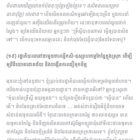
មិន
ងាយ
ឃើញពោត​កំប៉ុងចុះ
ឬ
ថ្លៃឡើងថ្លៃ
ទេ។
ផលិតផល
សម្រេច
ធានា
(
ថ្លៃ) ថេរជាង
។
បើផលិត​ផល​កសិកម្មឆៅឡើង​ចុះច្រើន ក្នុងការនាំ
ចេញនាំចូល។ អញ្ចឹងយើងដើរត្រូវហើយ។​ នេះ​ជាឧទាហរណ៍មួយ​ជាក់​
ស្ដែង។ ឲ្យតែយើងនិយាយ អ្នកខ្លះថា “ទ្រឹស្ដីបានណាស់ ធ្វើឲ្យបានសិន
ទៅ”។ តើការចុះ​មកសម្ពោធនេះ មិនកំពុង​តែ(ធ្វើបាន)មែនទែនទេឬ?
(១៩)
រដ្ឋាភិបាលនៅជាមួយ
ការធ្វើកសិ-ឧស្សាហកម្មកែច្នៃក្នុងស្រុក ដើម្បី
ឲ្យ
វិនិយោគជោគ
ជ័យ និងបង្កើន​ការ
ជឿ
ទុកចិត្ត
មុននេះខ្ញុំទៅពន្ធដារ។ ខ្ញុំប្រាប់ថារដ្ឋាភិបាលធ្វើការកែទម្រង់មួយជំហាន។
យើងកាត់បន្ថយប៉ុន្មានអគ្គ​នាយដ្ឋាន​។ នា​យក​ដ្ឋានអីទៅ? អ្នកខ្លះសួរថា
“កុំបានតែទ្រឹស្ដី អនុវត្ដផង”។ ចុះក្រែងហ្នឹងទើបប្រាប់ថា “ធ្វើបាន” ​ហើយ​
តើ។ មិនមែនគ្រាន់តែជាការគិតទេ … អត់សំខាន់រឿងអីខ្ញុំនិយាយទេ
សំខាន់លទ្ធផលលើដី។ ថ្ងៃនេះរោងចក្រ​មាន​តម្លៃ ៣០លានដុល្លារ មាន
លទ្ធភាព​កែច្នៃ និងទិញផលិតផលកៅស៊ូពីអ្នកត្បូងឃុំនៅទីនេះ​ជាលទ្ធភាព
ជាក់​ស្ដែង មិន​មែនក្ដីស្រម៉ៃ មិនមែនរោងចក្រក្រដាសទេ។
ខ្ញុំគាំទ្រក្រុម