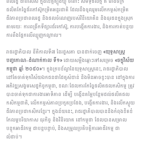
ពលរដ្ឋ ជាពិសេស ក្នុងខេត្តត្បូងឃ្មុំ ចំពោះ សមិទ្ធផលថ្មី គឺ រោងចក្រ
ផលិតកែច្នៃជ័រកៅស៊ូកម្រិតអន្តរជាតិ ដែលនឹងចូលរួមលើកកម្ពស់កម្រិត
ជីវភាពប្រជាពលរដ្ឋ និងផលចំណេញរបស់វិនិយោគិន និងធុរជនក្នុងស្រុក
តាមរយៈ ការពង្រីកទីផ្សារជ័រកៅស៊ូ, ការបង្កើតការងារ, និងការកាត់បន្ថយ
ការពឹងផ្អែកលើឈ្មួញកណ្តាល។
រាជរដ្ឋាភិបាល នីតិកាលទី៧ នៃរដ្ឋសភា បានដាក់ចេញ
«យុទ្ធសាស្រ្ត
បញ្ចកោណ
–
ដំណាក់កាល ទី១»
ដោយសម្លឹងឆ្ពោះទៅសម្រេច
«ចក្ខុវិស័យ
កម្ពុជា ឆ្នាំ ២០៥០»
។ ក្នុងក្របខ័ណ្ឌនៃយុទ្ធសាស្រ្តនេះ, រាជរដ្ឋាភិបាល
នៅតែចាត់ទុកវិស័យឯកជនជាដៃគូសំខាន់ និងមិនអាចខ្វះបាន នៅក្នុងការ
អភិវឌ្ឍសង្គមសេដ្ឋកិច្ចកម្ពុជា, ខណៈដែលការកែច្នៃផលិតផលកសិកម្ម ត្រូវ
បានចាត់ទុកជាការងារអាទិភាព ដើម្បី បង្កើនតម្លៃបន្ថែមដល់ផលិតផល
កសិកម្មជាតិ, លើកកម្ពស់ភាពប្រកួតប្រជែង, បង្កើតការងារ, និងលើកស្ទួយ
ជីវភាពប្រជាកសិករខ្មែរ។ ក្នុងន័យនេះ, រាជរដ្ឋាភិបាលបាននិងកំពុងខិតខំ
កែលម្អបរិយាកាស ធុរកិច្ច និងវិនិយោគ នៅកម្ពុជា ដែលបានសម្រាល
បន្ទុកអាជីវកម្ម ជាបន្តបន្ទាប់, និងសម្រួលប្រតិបត្តិការអាជីវកម្ម ជា
លំដាប់។