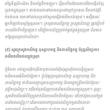
តម្លៃទិញពីកសិករ និងតម្លៃដឹកជញ្ជូន។ ហ្នឹងហើយដែល​ថាយើងបង្កើនខ្សែ
ច្រវាក់ក្នុងស្រុក។ ជាជាងយកទៅរោងចក្រនៅក្រៅប្រទេស ដឹកកៅស៊ូពី
កំពង់ចាម យកទៅរោងចក្រនៅស្វាយរៀងផលិតកង់ឡាន។ អញ្ចឹងគេ/
អ្នកទិញហ៊ានឲ្យថ្លៃគួរសម។
ក្រសួងពាណិជ្ជកម្ម ក្រសួងជំនាញ ត្រូវរៀបចំ
ការលើកទឹកចិត្តផ្សេងៗ ដើម្បីធានា(ខ្សែច្រវាក់ផ្គត់ផ្គង់ក្នុងស្រុក និងមាន
តម្លៃល្អសម្រាប់កសិករ)
។
(៩) សូមក្រសួងកសិកម្ម ឧស្សាហកម្ម និងពាណិជ្ជកម្ម ជំរុញសិក្សាការ
ផលិតផលិតផលក្នុងស្រុក
ខ្ញុំគិតថា កង់ឡាន(មិន)គឺជាឧទាហរណ៍(តែ)មួយ(នៃការធ្វើឲ្យមាន
ផលិតផលអំពីកៅស៊ូ)ទេ។
ខ្ញុំសុំឲ្យក្រសួងកសិកម្ម ឧស្សាហកម្ម និង
ពាណិជ្ជកម្ម ជាពិសេសក្រសួងឧស្សាហកម្ម ដែលរដ្ឋមន្រ្តីមកដែរថ្ងៃនេះ​
(ធ្វើការ)សិក្សា។ យើងកំពុងជំរុញការផលិតផលិតផលក្នុងស្រុក។ ដូច្នេះ
សូម​គិតមើលអំពីខ្សែច្រវាក់និងការលើកទឹកចិត្តនេះ តើកៅស៊ូមាននៅក្នុង
ផលិតផលស្អីខ្លះ? តើអាចយកទៅជួយដល់សិប្បកម្មផលិតនានា
ឧទាហរណ៍ ដូចជាគ្រឿងសម្ភារៈផ្ទះបាយ ចាន ស្លាបព្រាជ័រ