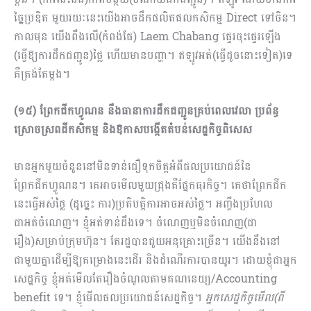
ច្នៃប្រឌិត មួយរយៈនេះយើងអាចដឹកផលិត​ផលកសិកម្ម Direct ទៅចិន។
កាលមុន យើងពឹងលើ(កំពង់ផែ) Laem Chabang ផ្ទេរចុះផ្ទេរឡើង
(ធ្វើឱ្យការដឹកជញ្ជូន)ថ្លៃ ហើយមានបញ្ហា។ ឥឡូវអត់(ធ្វើដូចនោះទៀត)ទេ
គឺត្រង់តែម្តង។
(១៥) ព្រែកជីកហ្វូណន នឹងធានាការដឹកជញ្ជូនគ្រប់ពេលវេលា ប្រព័ន្ធ
ស្រោចស្រពដីកសិកម្ម និងឱកាសបង្កើតតំបន់សេដ្ឋកិច្ចពិសេស
មានអ្នកមួយចំនួននៅមិនទាន់ជឿទុកចិត្តអំពីផលប្រយោជន៍នៃ
ព្រែកជីកហ្វូណន។ គេអាចមើលមួយជ្រុងគឺផ្នែកធុរកិច្ច។ គេថាព្រែកជីក
នេះធ្វើអស់ថ្លៃ (ដូច្នេះ ការ)ប្រតិបត្តិការអាចអស់ថ្លៃ។ អញ្ចឹងប្រហែល
ជាអត់ចំ​ណេញ។ ខ្ញុំអត់ទាន់ដឹងទេ។ ចំណេញឬមិនចំណេញ(ជា
រឿង)សម្រាប់ក្រុមហ៊ុន។ តែរដ្ឋបានជួយអនុគ្រោះច្រើន។ យើងនឹងនៅ
ជាមួយគ្នាដើម្បីឱ្យគម្រោងនេះដើរ និងដំណើរការបានយូរ។ ដោយខ្ញុំជាអ្នក
សេដ្ឋកិច្ច ខ្ញុំអត់មើលតែរឿងចំណូលតាមគណនេយ្យ/Accounting
benefit ទេ។ ខ្ញុំមើលផលប្រយោជន៍សេដ្ឋកិច្ច។
អ្នកសេដ្ឋកិច្ចមើល(ពី