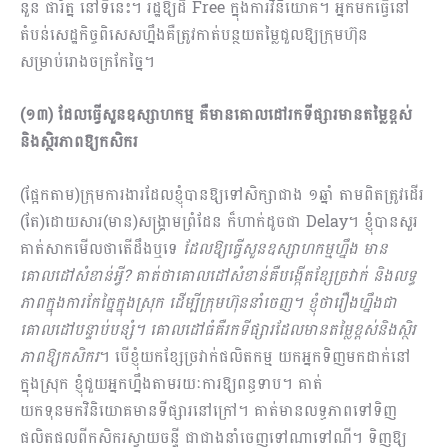
នួន ផារ័ត្ន នៅទីនេះ។ រដ្ឋឱ្យដី Free ក្នុងការវិនិយោគ។ អ្នកមកធ្វើនៅ
តំបន់សេដ្ឋកិច្ចពិសេសហ្នឹងគឺត្រូវកាត់បន្ថយតម្លៃជួលឱ្យក្រុមហ៊ុន
សម្រាប់រោងចក្រកែច្នៃ។
(១៣) ​ដែលធ្វើសួនឧស្សាហកម្ម គឺមានគោលដៅរកទីផ្សារមានតម្លៃខ្ពស់
និងស្ថិរភាពឱ្យកសិករ
(ផ្អែកតាម)ក្រុមការងារដែលខ្ញុំបានឱ្យទៅសិក្សាជាង ១ឆ្នាំ តាមពិតត្រូវដើរ
(តែ)ដោយសារ(មាន)សង្គ្រាមព្រំដែន ក៏ហាក់ដូចជា Delay។ ខ្ញុំបានសួរ
គាត់សាកមើលថាតើដឹងឬទេ
ដែលឱ្យធ្វើសួនឧស្សាហកម្មហ្នឹង មាន
គោលដៅសំខាន់អ្វី? គាត់ថាគោលដៅសំខាន់គឺបង្កើតខ្សែច្រវាក់ និងលទ្ធ
ភាពក្នុងការកែច្នៃក្នុងស្រុក ដើម្បីក្រុមហ៊ុននាំចេញ។ ខ្ញុំថារឿងហ្នឹងជា
គោលដៅបន្ទាប់បន្សំ។ គោលដៅធំគឺរកទីផ្សារដែលមានតម្លៃខ្ពស់និងស្ថិរ
ភាពឱ្យកសិករ
។ បើខ្ញុំយកខ្សែច្រវាក់ផលិតកម្ម យកអ្នកទិញមកដាក់នៅ
ក្នុងស្រុក ខ្ញុំជួយអ្នកហ្នឹងតាមរយៈការឱ្យពន្ធទាប។ គាត់
យកទុនមកវិនិយោគមានទីផ្សារនៅក្រៅ។ គាត់មានលទ្ធភាពទៅទិញ
ផលិតផលពីកសិករស្វាយចន្ទី ជាជាងនាំចេញទៅណាទៅណី។ ទិញឱ្យ