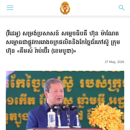
(វីដេអូ) សម្រង់ប្រសាសន៍ សម្តេចធិបតី ហ៊ុន ម៉ាណែត
សម្ពោធជាផ្លូវការរោងចក្រផលិតនិងកែច្នៃជ័រកៅស៊ូ ក្រុម
ហ៊ុន «គីមស៍ រ៉ាប់ប៊ើរ (ខេមបូឌា)»
27 May, 2026