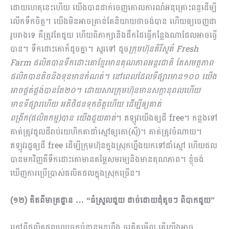
ដោយហេតុនេះហើយ យើងបានដាក់ចេញគោលការណ៍អនុគ្រោះពន្ធដើម្បី
លើកទឹកចិត្ត។ យើងមិនអាចគ្រាន់តែនិយាយថាចង់បាន ហើយឲ្យចេញជា
រូបរាងទេ គឺត្រូវតែជួយ ហើយពិភាក្សានិងដឹកដៃធ្វើកន្លែងណាដែលអាចធ្វើ
បាន។ ទឹកដោះគោក៏ដូចគ្នា។ សួរទៅ ដូច
ក្រុមហ៊ុនគិរីសួគ៌
Fresh
Farm ផលិតបានទឹកដោះគោខ្មែរមានគុណភាពអន្តរជាតិ តែសមត្ថភាព
ផលិតបានតិចនិងទុនមានកំណត់។ នៅពេលដែលទីផ្សារមាន១០០ យើង
អាចផ្គត់ផ្គង់បានតែ២០។ ដោយសារក្រុមហ៊ុនមានសក្ដានុពលហើយ
មានទីផ្សារហើយ អតិថិជនទុកចិត្តហើយ ដើម្បីឲ្យគាត់
ពង្រីក(ផលិតកម្ម)បាន យើងជួយគាត់
។ ឥឡូវយើងឲ្យដី free។ កន្លងទៅ
គាត់ត្រូវជួលដីរាប់រយហិកតាដាំស្មៅឲ្យគោ(ស៊ី)។ គាត់ត្រូវចំណាយ។
ឥឡូវរដ្ឋឲ្យដី free ដើម្បីក្រុមហ៊ុនក្នុងស្រុកហ្នឹងយកទៅដាំស្មៅ ហើយផល
បានមកវិញគឺទឹកដោះគោមានតម្លៃសមរម្យនិងមានគុណភាព។ ខ្ញុំចង់
ឃើញការប្រើប្រាស់ផលិតផលក្នុងស្រុកច្រើន។
(១២) គិតពីមាត្រដ្ឋាន … “ធំស្រួលជួយ ដាច់ដោយដុំតូចៗ ពិបាកជួយ”
ក្រៅពីផលិតផលហូបចុកប៉ុន្មានមុខហ្នឹង ចូរគិតមើល តើយើងអាច