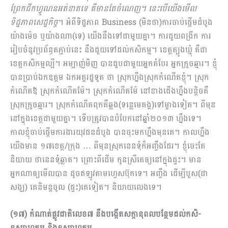
ព្រែកជីកហ្វូណនអត់ខាតទេ គឺមានតែចំណេញ។ នេះបើយើងមើល
ទិដ្ឋភាពសេដ្ឋកិច្ច
។ អំពីទិដ្ឋភាព Business (មិនថា)ការចាប់ផ្តើមដំបូង
យ៉ាងម៉េច ឬយ៉ាងណា(ទេ) យើងនឹងទៅជាមួយគ្នា។ ការជួយពង្រីក ការ
រៀបចំនូវប្រព័ន្ធតភ្ជាប់នេះ នឹងជួយទៅដល់កសិកម្ម។ ខេត្តត្បូងឃ្មុំ គឺជា
ខេត្តកសិកម្មល្បី។ អម្បាញ់មិញ បានជួបជាមួយអ្នកតំបែរ អ្នកក្រូចឆ្មារ។ ខ្ញុំ
បានប្រាប់ឯកឧត្តម ឯកអគ្គរដ្ឋទូត ថា ស្រុកហ្នឹងស្រុកកំណើតខ្ញុំ។ ស្រុក
កំណើតឪ ស្រុកកំណើតម៉ែ។ ស្រុកកំណើតម៉ែ នៅខាងជើងហ្នឹងបន្តិចគឺ
ស្រុកក្រូចឆ្មារ។ ស្រុកកំណើតពុកគឺឆ្លង(ទន្លេមេគង្គ)ទៅម្ខាងទៀត។ ពីមុន
នៅក្នុងខេត្តជាមួយគ្នា។ ទើបត្រូវបានបំបែកនៅឆ្នាំ២០១៣ ហ្នឹងទេ។
កាលខ្ញុំចាប់ផ្តើមការងារយុវជនដំបូង បានចុះមកហ្នឹងមុនគេ។ កាលហ្នឹង
យើងមាន ១៧ខេត្ត/ក្រុង … ពីមុនស្រុកនេនទុំក៏អញ្ចឹងដែរ។ ខ្ញុំចេះតែ
និយាយ ថានេនទុំឆ្លាត។ ព្រោះពីដើម កូនស្រីគេ​ឲ្យ​នៅ​ក្នុងផ្ទះ។ មាន
អ្នកណាឲ្យមើលបាន ដូចឥឡូវតាមហ្វេសប៊ុកទេ។ អញ្ចឹង ដើម្បីបួស(ជា
សង្ឃ) គេនិមន្ដចូល (ផ្ទះ)គេទៀត។ និយាយលេងទេ។
(១៧) កំណាត់
ផ្លូវ
ជាតិលេខ៧ នឹងបង្កើតសក្ដានុពលបន្ថែមដល់កសិ-
ឧស្សា
ហ
កម្ម
​
និង
ឧស្សាហកម្ម