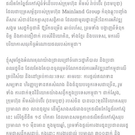
ផលិតកែច្នៃជ័រកៅស៊ូធំទំនើបរបស់ក្រុមហ៊ុន គីមស៍ រ៉ាប់ប៊ើរ (ខេមបូឌា)
ដែលជាបុត្រសម្ព័ន្ធរបស់ក្រុមហ៊ុន Mainland Group កំពុងឆ្លុះបញ្ចាំង
ពីសារៈសំខាន់នៃកត្តាសុខសន្តិភាព ដែលជាមូលដ្ឋានគ្រឹះនៃការអភិវឌ្ឍ
សង្គម សេដ្ឋកិច្ចជាតិ ឱ្យរីកចម្រើន ឆាប់រហ័ស, ព្រមទាំង បង្ហាញពីទំនុក
ចិត្ត និងភាពជឿជាក់ របស់វិនិយោគិន, ទាំងខ្មែរ និងបរទេស, មកលើ
បរិយាកាសធុរកិច្ចអំណោយផលរបស់កម្ពុជា។
ខ្ញុំសូមថ្លែងអំណរគុណយ៉ាងជ្រាលជ្រៅចំពោះរដ្ឋាភិបាល និងប្រជា
ពលរដ្ឋចិន ដែលតែងតែបានចូលរួមចំណែកដល់ការអភិវឌ្ឍនៅកម្ពុជាលើ
គ្រប់វិស័យ និងនៅគ្រប់កាលៈទេសៈ តាមរយៈ ការផ្តល់ឥណទាន
សម្បទាន ហិរញ្ញប្បទានឥតសំណង និងជំនួយបច្ចេកទេសជាច្រើន, រួម
ទាំង ការដាក់ទុនវិនិយោគយ៉ាងសន្ធឹកក្នុងប្រទេសកម្ពុជា។ ជាក់ស្តែង,
ក្រុមហ៊ុន គីមស៍រ៉ាប់ប៊ើរ (ខេមបូឌា) របស់ចិន បានបោះទុនវិនិយោគសរុប
ប្រមាណ ៣០ លានដុល្លារ ដើម្បីសាងសង់រោងចក្រផលិតកែច្នៃជ័រកៅស៊ូ
នេះ លើផ្ទៃដីជិត ១៥ ហិកតា ដែលមានសមត្ថភាពផលិតជ័រកៅស៊ូសរុប
ប្រមាណ ១០ ម៉ឺនតោន ក្នុងមួយឆ្នាំ, ព្រមទាំងផ្តល់ការងារជូនប្រជាពលរដ្ឋ
កម្ពុជាសន្ធឹកសន្ធាប់, ក្នុងនោះ ការងារផ្ទាល់ ប្រមាណ ៣០០នាក់ និង