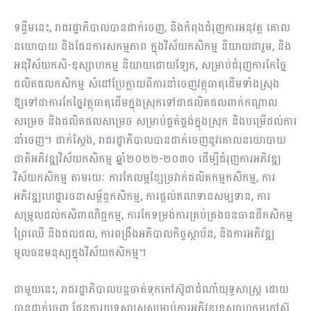
ទន្ទឹមនេះ, រាជរដ្ឋាភិបាលបានដាក់ចេញ, និងកំពុងជំរុញការអនុវត្ត គោល
នយោបាយ និងផែនការសកម្មភាព ក្នុងវិស័យកសិកម្ម និយាយជារួម, និង
អនុវិស័យកសិ-ឧស្សាហកម្ម និយាយដោយឡែក, សម្រាប់ជំរុញការកែច្នៃ
ផលិតផលកសិកម្ម សំដៅប្រែក្លាយពីការនាំចេញវត្ថុធាតុដើមទាំងស្រុង
ឱ្យទៅជាការកែច្នៃវត្ថុធាតុដើមក្នុងស្រុកទៅជាផលិតផលពាក់កណ្ដាល
សម្រេច និងផលិតផលសម្រេច សម្រាប់ផ្គត់ផ្គង់ក្នុងស្រុក និងបម្រើដល់ការ
នាំចេញ។ ជាក់ស្តែង, រាជរដ្ឋាភិបាលបានដាក់ចេញនូវគោលនយោបាយ
ជាតិអភិវឌ្ឍវិស័យកសិកម្ម ឆ្នាំ២០២២-២០៣០ ដើម្បីជំរុញការអភិវឌ្ឍ
វិស័យកសិកម្ម តាមរយៈ ការកែលម្អខ្សែច្រវាក់ផលិតកម្មកសិកម្ម, ការ
អភិវឌ្ឍហេដ្ឋារចនាសម្ព័ន្ធកសិកម្ម, ការផ្តល់ឥណទានសម្បទាន, ការ
សម្រួលដល់កសិពាណិជ្ជកម្ម, ការកែទម្រង់ការគ្រប់គ្រងធនធានដីកសិកម្ម
ព្រៃឈើ និងជលផល, ការពង្រឹងអភិបាលកិច្ចស្ថាប័ន, និងការអភិវឌ្ឍ
មូលធនមនុស្សក្នុងវិស័យកសិកម្ម។
ជាមួយនេះ, រាជរដ្ឋាភិបាលបន្តចាត់ទុកកៅស៊ូជាដំណាំយុទ្ធសាស្រ្ត ដោយ
បានដាក់ចេញ ផែនការយុទ្ធសាស្រ្តសម្រាប់ការអភិវឌ្ឍឧស្សាហកម្មកៅស៊ូ