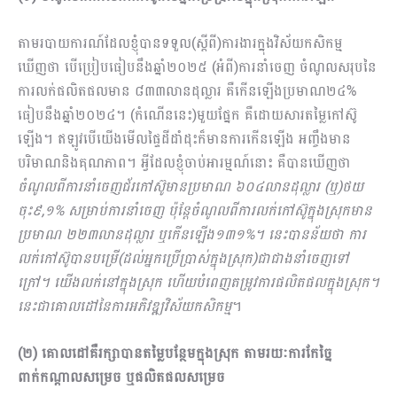
តាមរបាយការណ៍ដែលខ្ញុំបានទទួល(ស្តីពី)ការងារក្នុងវិស័យកសិកម្ម
ឃើញថា បើប្រៀបធៀបនឹងឆ្នាំ២០២៥ (អំពី)ការនាំចេញ ចំណូលសរុបនៃ
ការលក់ផលិតផលមាន ៨៣៣លានដុល្លារ គឺកើនឡើងប្រមាណ២៤%
ធៀបនឹងឆ្នាំ២០២៤។ (កំណើននេះ)មួយផ្នែក គឺដោយសារតម្លៃកៅស៊ូ
ឡើង។ ឥឡូវបើយើងមើលផ្ទៃដីដាំដុះក៏មានការកើនឡើង អញ្ចឹងមាន
បរិមាណនិងគុណភាព។ អ្វីដែលខ្ញុំចាប់អារម្មណ៍នោះ គឺបានឃើញថា
ចំណូលពីការនាំចេញជ័រកៅស៊ូមានប្រមាណ ៦០៤លានដុល្លារ (ឬ)ថយ
ចុះ៩,១% សម្រាប់ការនាំចេញ ប៉ុន្តែចំណូលពីការលក់កៅ​ស៊ូក្នុងស្រុកមាន
ប្រមាណ ២២៣លានដុល្លារ ឬកើនឡើង១៣១%។ នេះបានន័យថា ការ
លក់កៅស៊ូបានបម្រើ(ដល់អ្នកប្រើប្រាស់ក្នុងស្រុក)ជាជាងនាំចេញទៅ
ក្រៅ។ យើងលក់នៅក្នុងស្រុក ហើយបំពេញតម្រូវការផលិត​ផលក្នុងស្រុក។
នេះជាគោលដៅនៃការអភិវឌ្ឍវិស័យកសិកម្ម
។
(២) គោលដៅគឺរក្សាបានតម្លៃបន្ថែមក្នុងស្រុក តាមរយៈការកែច្នៃ
ពាក់កណ្ដាលសម្រេច ឬផលិតផលសម្រេច