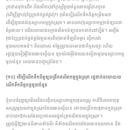
ក្រដាស(ជាដើម និងតើការ)ដាំប្ញស្សីមួយចំនួនអាចធ្វើបានឬទេ
(ដើម្បី)ភ្ជាប់(ខ្សែច្រវាក់ផ្គត់ផ្គង់)
។ (តើគប្បី)លើកទឹកចិត្តកម្រិតណា
ដើម្បីជួយដល់ឧស្សាហកម្មក្នុងស្រុក។ អាចយក(ឧស្សាហកម្ម)កង់ឡានជា
គំរូគោល។ យើងយករោងចក្រផលិតកង់ឡានមកដាក់នៅហ្នឹង។ អញ្ចឹង
(ជាខ្សែច្រវាក់ផ្គត់ផ្គង់វត្ថុធាតុដើម)គាត់ទិញពីចម្ការ ធ្វើការជា
មួយសហគមន៍។ ពិតណាស់ តម្លៃត្រូវចរចាមានជាកិច្ចសន្យា ហើយ
រដ្ឋ(ជួយធ្វើ)អ្វីដែលអាចធ្វើបាន ដូចយ៉ាងអ្វីដែលបានធ្វើជាមួយឧស្សាហកម្ម
មួយចំនួន ពេលមានបញ្ហាព្រំដែន។
(១០) ដើម្បីលើកទឹកចិត្តឲ្យពង្រីកផលិតកម្មក្នុងស្រុក រដ្ឋដាក់នយោបាយ
លើកទឹកចិត្តពន្ធមួយចំនួន
ខ្ញុំបានជំរុញឲ្យមើលនិងបង្កើនឧស្សាហកម្មយុទ្ធសាស្រ្ត ការវិនិយោគយុទ្ធ
សាស្រ្តមួយណាក្នុងស្រុកដែលអាចធ្វើបាន ដោយពង្រីកលទ្ធភាពក្នុងស្រុក
ចាប់យកឱកាសដែលប្រជាពលរដ្ឋគាំទ្រផលិតផលក្នុងស្រុក។
ត្រូវ(ធ្វើឱ្យ)មានចីរភាពទាំងពីរ គឺទាំងផលិតផលដែលមានគុណភាព និង