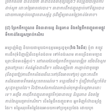
ច្រវាក់ផលិត បានន័យថា ធានាជីនិងធាតុផ្សំផ្សេងៗ មិនព្រួយបារម្ភពីការ
ដាច់ស្តុក នោះតម្លៃអាចថេរបាន។ ធានាការដឹកជញ្ជូនភ្ជាប់ទៅទីផ្សារបាន
ដោយការតភ្ជាប់ហេដ្ឋារចនាសម្ព័ន្ធ (ដើម្បីឲ្យមានតម្លៃ)កាន់តែទាប
។​
(៨) ព្រែកជីកហ្វូណន នឹងធានាចរន្ត និរន្តរភាព និងតម្លៃដឹកជញ្ជូនតាមផ្លូវ
ទឹកកាន់តែល្អសម្រាប់កសិករ
អម្បាញ់មិញ និយាយជាមួយឯកឧត្ដមអគ្គរដ្ឋទូត(
វ៉ាង វិនពីន
) ខ្ញុំថា ឥឡូវ
ការដឹក(ទំនិញធ្វើ)ពីខេត្តកំពង់ចាម ទៅកំពង់សោម ភាគច្រើនតាមឡាន
ព្រោះមិនមានអ្វីភ្ជាប់។
នៅពេលដែលព្រែកជីកហ្វូណនធ្វើរួច យើងនឹងស្ដារ
ក្លងនៅក្រចេះ កំពង់ឆ្នាំងជាដើម។ យើងសង្ឃឹមថា ការភ្ជាប់ជាមួយគ្នា
(នឹងជួយឱ្យ)ការដឹកកសិផលពីនេះទៅ​
(នឹងអាចទៅរួច) ព្រោះការដឹក
កសិផលតាមទឹកអត់ស្ទះចរាចរណ៍ទេ។ ទន្លេយើងធំ។ ខ្ញុំជឿថាបើស្ទះក៏មិន
ស្ទះដូចឡានដែរ។ រីឯឱកាសនៃការដែលកប៉ាល់បុកគ្នាមិនសូវមាននោះ
ទេ។ អញ្ចឹង ការ(ដឹកជញ្ជូនតាមផ្លូវទឹក)ធានាចរន្ត និរន្តរភាព និងតម្លៃ
កាន់តែល្អសម្រាប់កសិករ
។ បើតម្លៃដឹកជញ្ជូនទាប អ្នកទិញក៏ហ៊ានឲ្យថ្លៃ
ដែរ។ តម្លៃសរុបគឺតម្លៃដែលអាចយកទៅប្រកួតប្រជែង ដោយបូក