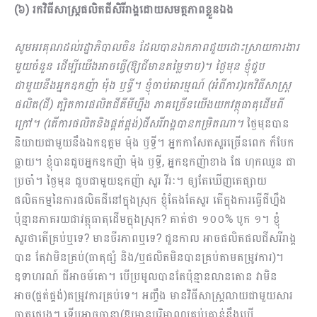
(៦) រកវិធីសាស្រ្តផលិតជីសិរីរាង្គដោយសមត្ថភាពខ្លួនឯង
សូមអរគុណដល់រដ្ឋាភិបាលចិន ដែលបានឯកភាពជួយដោះស្រាយការងារ
មួយចំនួន ដើម្បីយើងអាចធ្វើ(ឱ្យជីមានតម្លៃទាប)។ ថ្ងៃមុន ខ្ញុំជួប
ជាមួយនឹងអ្នកឧកញ៉ា ម៉ុង ឫទ្ធី។ ខ្ញុំចាប់អារម្មណ៍ (អំពីការ)រកវិធីសាស្រ្ត
ផលិត(ជី) ត្បិតការផលិតជីគីមីហ្នឹង ភាគច្រើនយើងយកវត្ថុធាតុដើមពី
ក្រៅ។
(តើការផលិតនិងផ្គត់ផ្គង់)ជីសរីរាង្គបានកម្រិត​ណា។
ថ្ងៃមុនបាន
និយាយជាមួយនឹងឯកឧត្តម ម៉ុង ឫទ្ធី។ អ្នកកាសែតសួរច្រើនពេក ក៏បែក
ធ្លាយ​។ ខ្ញុំបានជួបអ្នកឧកញ៉ា ម៉ុង ឫទ្ធី, អ្នកឧកញ៉ាខាង ផែ ហុកឈួន ជា
ប្រចាំ។ ថ្ងៃមុន ជួបជាមួយឧកញ៉ា សួរ វីរៈ។ ឲ្យតែឃើញគេផ្សាយ
ផលិតកម្មនៃការផលិតជីនៅក្នុងស្រុក ខ្ញុំតែងតែសួរ តើក្នុងការធ្វើជីហ្នឹង
ប៉ុន្មានភាគរយជាវត្ថុធាតុដើមក្នុងស្រុក? គាត់ថា ១០០% បូក ១។ ខ្ញុំ
សួរថាតើគ្រប់ឬទេ? មានចីរភាពឬទេ? ជួនកាល អាចផលិតផលជីសរីរាង្គ
បាន តែវាមិនគ្រប់(ធាតុផ្សំ និង/ឬផលិតមិនបានគ្រប់តាមតម្រូវការ)។​
ឧទាហរណ៍ ជីអាចម៍គោ។ បើប្រ​មូលបានតែប៉ុន្មានលានតោន វាមិន
អាច(ផ្គត់ផ្គង់)តម្រូវការគ្រប់ទេ។ អញ្ចឹង មានវិធីសាស្រ្តលាយជាមួយសារ
ធាតុផ្សេងៗ ទើបអាចធានា(ឱ្យមានបរិមាណគ្រប់គ្រាន់នឹងប្រើ