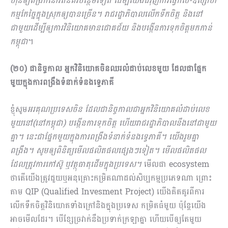
ហ៊ុនឲ្យពង្រីកនៅ​រតនគិរី​បន្ថែមទៀត ដើម្បី
យើង
ជំ
រុញ
ការធ្វើកសិ-ឧស្សាហ
កម្មកែច្នៃក្នុងស្រុកឲ្យបានច្រើន។ រាជរដ្ឋាភិបាលលើកទឹកចិត្ត និងនៅ
ជាមួយដើម្បី
ឲ្យ
ការ
វិនិយោគមានជោគជ័យ និងបង្កើន​ការទុកចិត្តមកកាន់
កម្ពុជា
។
(២០)
ជានិច្ចកាល អ្នកវិនិយោគ
ចិនឈរ
លំដាប់លេខមួយ
ដែល
ជាផ្នែក
មួយក្នុងការពង្រឹង​ទំនាក់ទំនងទ្វេភាគី
ខ្ញុំសូម
អរគុណប្រទេសចិន ដែលជានិច្ចកាលជាអ្នកវិនិយោគលំដាប់លេខ
មួយនៅ(នៅកម្ពុជា) បង្កើន
ការ
ទុកចិត្ត ហើយរាជរដ្ឋាភិបាលនឹងនៅជាមួយ
គ្នា។ នេះជាផ្នែកមួយក្នុងការពង្រឹង​ទំនាក់ទំនងទ្វេភាគី
។
យើង
រួម
គ្នា
ពង្រឹង។ សូមឲ្យពិនិត្យមើលផលិតផលផ្សេងៗទៀត
។
មើល​ផលិតផល
ដែលត្រូវការកៅស៊ូ ឬវត្ថុធាតុដើមក្នុង
ប្រ
ទេស
។
មើលជា ecosystem
ថាតើយើងត្រូវ​ជួយឬអនុគ្រោះកម្រិតណាដល់សិប្បកម្មប្រភេទ​ណា ព្រោះ​
តាម QIP (Qualified Invesment Project) យើងគិតគូរពីការ​
លើក​ទឹកចិត្តវិនិយោគទាំងក្រៅនិងក្នុងប្រទេស កម្រិតធំ​មួយ ប៉ុន្ដែយើង
អាចមើលដែរ។ បើ​ខ្សែច្រវាក់នឹង​ប្រទាក់​ក្រឡាគ្នា ហើយបើឲ្យតែមួយ