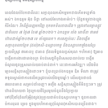
ពេលដែលបំបែក​ជាពីរនេះ សក្ដានុពល​កសិកម្ម​មក​ខាង​កើត​ទន្លេ​ទាំង
អស់។ ឯកឧត្តម អ៊ុន ចិន្ដា នៅសល់តែ​ហាង​តាម៉ាប់។ ប៉ុន្ដែ​ឥឡូវខាងហ្នុង
ក៏រីកដែរ។
រីកពី
ភ្នំពេញ
មក
វិញ បុកមកទិស
ខាង
ជើង។ ត្រូវទៅ​សម្ពោធផ្លូវ
ជាតិលេខ ៧ ថ្ងៃ៧ ខែ៧ ឆ្នាំ២០២៦។ ឯកឧត្តម ប៉េង ពោ
ធិ៍
នា ថាអត់
ហ៊ានដាក់ឆ្នាំ២០២៧ ទេ ចាំយូរពេក
។
ការ
តភា្ជប់នេះ នឹងបង្កើត
សក្ដានុពលបន្ថែម (ដល់)កសិ-ឧស្សា
ហ
កម្ម
​
និងឧស្សាហកម្ម
​ដែលប្រែ
ក្លាយពីស្រូវ ៣តោន​ឬ ៥តោន (ដែលទិន្នផលខ្ពស់គុណ​ ១ហិកតា) ឱ្យអាច​
បង្កើតការងារជារោងចក្រ តំបន់សេដ្ឋកិច្ចពិសេស​បាន​រាប់រយ បង្កើត
ចំណូលជូនគ្រួសាររាប់រយ​រាប់​ពាន់នាក់។ នេះជាការអភិវឌ្ឍ។ យើង​មិន
ភ្លេចសន្ដិសុខ​ស្បៀង​នោះទេ។ ខ្ញុំបានប្រាប់ឯកឧត្តម ឌិត ទីណា ថាត្រូវ​
ទទួល​ស្គាល់ថាការផលិតស្រូវ​របស់យើងមួយឆ្នាំៗ លើសដូច​ជា​ចង់
៧លានតោន សម្រាប់នាំចេញ។ អញ្ចឹង សន្ដិសុខស្បៀងគឺមិនខ្វះទេ។ ត្រូវ​
ហ៊ាននិយាយថា ថ្ងៃក្រោយដី​ស្រែ​មួយ​​ចំនួននឹងប្រែក្លាយ
ទៅ(ដី)ដាំ(ដំណាំ)អ្វី(ផ្សេង)​ឬក្លាយជាតំបន់​ឧស្សា​ហ​កម្ម។ ជួនកាលជា
ចំការធុរេន ម្រេច ក្នុងមួយ​ហិកតា​​ឲ្យ​​(ចំណូល)​កសិករ​បាន​ច្រើន​ជាង។