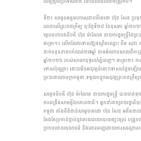
ដើម្បីជួយប្រទេសជាតិ នៅពេលដែលជាតិត្រូវការ។
ទី២៖ សម្តេចអគ្គមហាសេនាបតីតេជោ ហ៊ុន សែន ប្រមុខរដ្ឋ
លេខាលើព្រះរាជក្រឹត្យ ចុះថ្ងៃទី២៥ ខែឧសភា ឆ្
ម្តេចមហាបវរធិបតី ហ៊ុន ម៉ាណែត នាយករដ្ឋមន្ត្រីនៃព្រ
មាត្រា១៖ លើកលែងទោសឱ្យទណ្ឌិតឈ្មោះ កឹម សុខា ភេ
ដាក់ពន្ធធនាគារកំណត់២៧ឆ្នាំ តាមអំណាចសាលដីកាព្
ឆ្នាំ២០២៦ របស់សាលាឧទ្ធរណ៍ភ្នំពេញ។ មាត្រា២៖
ទោសប៉ុណ្ណោះ ដោយមិនអនុវត្តចំពោះទោសបន្ថែមឡើយ។ ម
ព្រះរាជាណាចក្រកម្ពុជា ទទួលបន្ទុកអនុវត្តព្រះរាជក្រ
សម្តេចធិបតី ហ៊ុន ម៉ាណែត នាយករដ្ឋមន្ត្រី បានចា
ការពង្រឹងសាមគ្គីឯកភាពជាតិ។ អ្នកនាំពាក្យរាជរដ្ឋាភ
កម្ពុជា តាំងពីជំនាន់សម្តេចតេជោ ហ៊ុន សែន អតីតនាយករដ្
តែងតែប្រកាន់ខ្ជាប់នូវគោលនយោបាយផ្សះផ្សារ បង្រួបបង
ប្រកបដោយគុណធម៌ និងពោរពេញដោយការសណ្តោសប