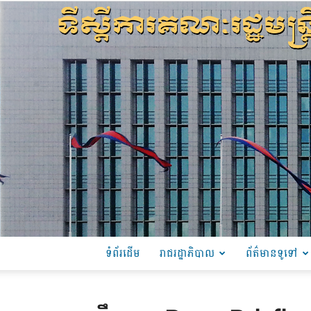
ទំព័រដើម
រាជរដ្ឋាភិបាល
ព័ត៌មានទូទៅ