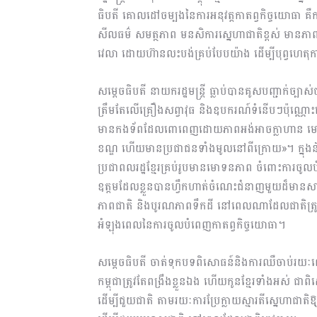
ធិបតី គោលដៅចម្បងនៃការអនុវត្តកាតព្វកិច្ចយោធា
សីលធម៌ សមត្ថភាព មនសិការស្នេហាជាតិខ្ពស់ មានភាពអ
វេលា ដោយហ៊ានលះបង់គ្រប់បែបយ៉ាង ដើម្បីបុព្វហេតុ
សម្តេចធិបតី នាយករដ្ឋមន្ត្រី ធ្លាប់បានគូសបញ្ជាក់ច
ត្រឹមតែលើគ្រឿងសព្វាវុធ និងឧបករណ៍ទំនើបៗប៉ុណ្ណោះទេ
មានកងទ័ពដែលពោពេញដោយភាពអង់អាចក្លាហាន មោះមុ
ខណ្ឌ ហើយមានប្រជាជនទាំងមូលនៅពីក្រោយ»។ ក្នុងន័យនេ
ប្រជាពលរដ្ឋខ្មែរគ្រប់រូបមានមោទនភាព ចំពោះការចូលប
ឧត្តមដែលខ្លួនបានហ្វឹកហាត់ចំណេះជំនាញមួយដ៏មានសា
ភាពជាតិ និងបូរណភាពទឹកដី នៅពេលណាដែលជាតិត្រូវការ 
អំឡុងពេលនៃការចូលបំពេញកាតព្វកិច្ចយោធា។
សម្តេចធិបតី ចាត់ទុកបទពិសោធន៍និងការឈឺចាប់រយៈពេល
កម្ពុជាត្រូវតែពង្រឹងខ្លួនឯង ហើយកូនខ្មែរទាំងអស់ ជាព
ដើម្បីជួយជាតិ តាមរយៈការប្រែក្លាយស្មារតីស្នេហាជាត