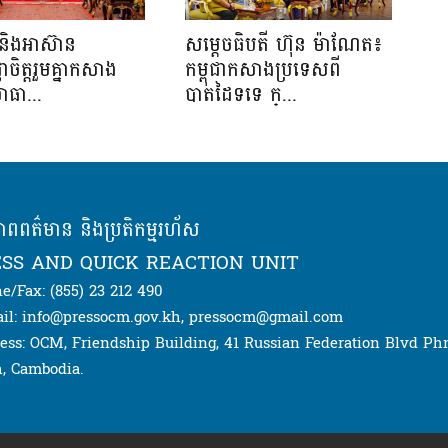
និងអាស៊ាន
សម្ដេចធិបតី ហ៊ុន ម៉ាណែត៖
្ញាចិត្តរួមគ្នាកសាង
កម្ពុជាកសាងប្រទេសពី
ាធា...
បាតដៃទទេ ក្...
ភាពពត៌មាន និងប្រតិកម្មរហ័ស
SS AND QUICK REACTION UNIT
e/Fax: (855) 23 212 490
il: info@pressocm.gov.kh, pressocm@gmail.com
ess: OCM, Friendship Building, 41 Russian Federation Blvd P
, Cambodia.