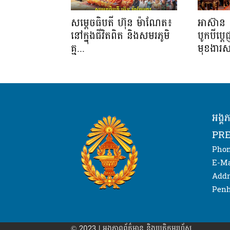
សម្តេចធិបតី ហ៊ុន ម៉ាណែត៖
អាស៊ាន 
នៅក្នុងជីវិតពិត និងសមរភូមិ
បូកបីប្តេជ
គ្ម...
មុខងារស
អង្គ
PRE
Phon
E-Ma
Addr
Penh
© 2023 | អង្គភាព​ព័ត៌មាន​ និងប្រតិកម្មរហ័ស