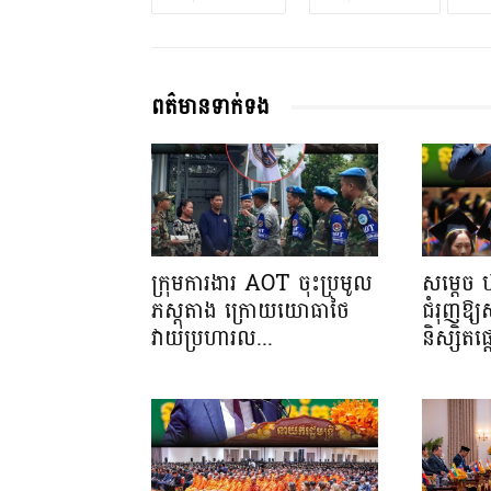
ពត៌មានទាក់ទង
ក្រុមការងារ AOT ចុះប្រមូល
សម្តេច 
ភស្តុតាង ក្រោយយោធាថៃ
ជំរុញឱ្
វាយប្រហារល...
និស្សិត