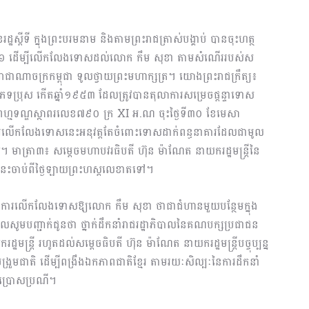
ស្តីទី ក្នុងព្រះបរមនាម និងតាមព្រះរាជត្រាស់បង្គាប់ បានចុះហត្ថ
នាំ២០២៦ ដើម្បីលើកលែងទោសដល់លោក កឹម សុខា តាមសំណើររបស់ស
ះរាជាណាចក្រកម្ពុជា ទូលថ្វាយព្រះមហាក្សត្រ។ យោងព្រះរាជក្រឹត្យ៖
ទប្រុស កើតឆ្នាំ១៩៥៣ ដែលត្រូវបានតុលាការសម្រេចផ្តន្ទាទោស
រហ្មទណ្ឌស្ថាពរលេខ៧៩០ ក្រ XI អ.ណ ចុះថ្ងៃទី៣០ ខែមេសា
 ការលើកលែងទោសនេះអនុវត្តតែចំពោះទោសដាក់ពន្ធនាគារដែលជាមូល
ាត្រា៣៖ សម្តេចមហាបវរធិបតី ហ៊ុន ម៉ាណែត នាយករដ្ឋមន្ត្រីនៃ
ឹត្យនេះចាប់ពីថ្ងៃឡាយព្រះហស្តលេខាតទៅ។
ត់ទុកការលើកលែងទោសឱ្យលោក កឹម សុខា ថាជាជំហានមួយបន្ថែមក្នុង
ិបាលសូមបញ្ជាក់ជូនថា ថ្នាក់ដឹកនាំរាជរដ្ឋាភិបាលនៃគណបក្សប្រជាជន
ឋមន្ត្រី រហូតដល់សម្តេចធិបតី ហ៊ុន ម៉ាណែត នាយករដ្ឋមន្ត្រីបច្ចុប្បន្ន
្រួមជាតិ ដើម្បីពង្រឹងឯកភាពជាតិខ្មែរ តាមរយៈសិល្បៈនៃការដឹកនាំ
្រោសប្រណី។