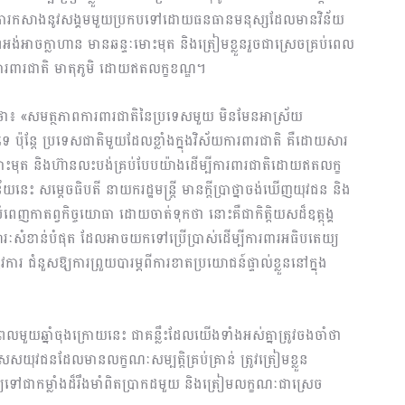
 គឺការកសាងនូវសង្គមមួយប្រកបទៅដោយធនធានមនុស្សដែលមានវិន័យ
ង់អាចក្លាហាន មានឆន្ទៈមោះមុត និងត្រៀមខ្លួនរួចជាស្រេចគ្រប់ពេល
ការពារជាតិ មាតុភូមិ ដោយឥតលក្ខខណ្ឌ។
្បាស់ថា៖ «សមត្ថភាពការពារជាតិនៃប្រទេសមួយ មិនមែនអាស្រ័យ
 ប៉ុន្តែ ប្រទេសជាតិមួយដែលខ្លាំងក្នុងវិស័យការពារជាតិ គឺដោយសារ
ត និងហ៊ានលះបង់គ្រប់បែបយ៉ាងដើម្បីការពារជាតិដោយឥតលក្ខ
ះ សម្តេចធិបតី នាយករដ្ឋមន្ត្រី មានក្តីប្រាថ្នាចង់ឃើញយុវជន និង
ំពេញកាតព្វកិច្ចយោធា ដោយចាត់ទុកថា នោះគឺជាកិត្តិយសដ៏ឧត្តុង្គ
រៈសំខាន់បំផុត ដែលអាចយកទៅប្រើប្រាស់ដើម្បីការពារអធិបតេយ្យ
ជំនួសឱ្យការព្រួយបារម្ភពីការខាតប្រយោជន៍ផ្ទាល់ខ្លួននៅក្នុង
មួយឆ្នាំចុងក្រោយនេះ ជាគន្លឹះដែលយើងទាំងអស់គ្នាត្រូវចងចាំថា
ិសេសយុវជនដែលមានលក្ខណៈសម្បត្តិគ្រប់គ្រាន់ ត្រូវត្រៀមខ្លួន
ិឱ្យទៅជាកម្លាំងដ៏រឹងមាំពិតប្រាកដមួយ និងត្រៀមលក្ខណៈជាស្រេច