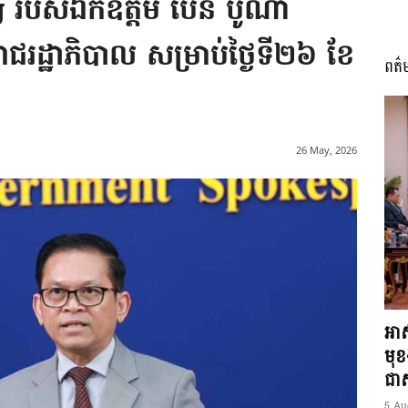
g របស់ឯកឧត្តម ប៉ែន បូណា
រាជរដ្ឋាភិបាល សម្រាប់ថ្ងៃទី២៦ ខែ
ពត៌
I
26 May, 2026
អង្គ
ភាព​
អាស
មុ
ជាស្
5 Au