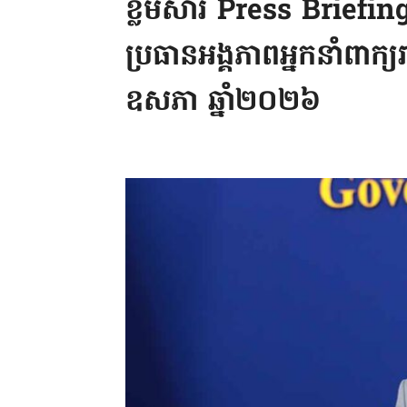
ខ្លឹមសារ Press Briefin
ប្រធានអង្គភាពអ្នកនាំពាក្យ
ឧសភា ឆ្នាំ២០២៦