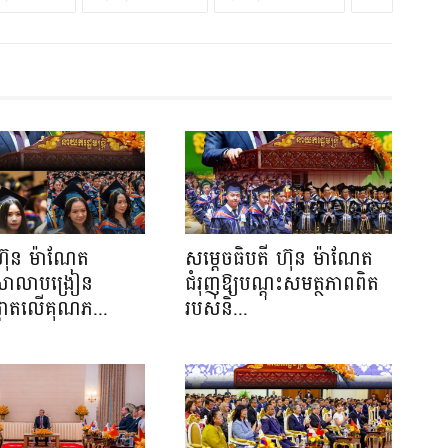
ហ៊ុន ម៉ាណែត
សម្តេចធិបតី ហ៊ុន ម៉ាណែត
យសាលាបង្រៀន
ជំរុញឱ្យបណ្តុះសមត្ថភាពពិត
ផ្តោតលើគុណភ...
របស់និ...