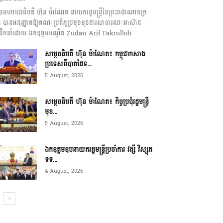
េចមហាបវរធិបតី ហ៊ុន ម៉ាណែត នាយករដ្ឋមន្ត្រីនៃព្រះរាជាណាចក្រ
ុជា បានអនុញ្ញាតឱ្យគណៈប្រតិភូប្រមុខមុខងារសាធារណៈអាស៊ាន
ឹកនាំដោយ ឯកឧត្តមបណ្ឌិត Zudan Arif Fakrulloh
សម្ដេចធិបតី ហ៊ុន ម៉ាណែត៖ កម្ពុជាកសាង
ប្រទេសពីបាតដៃទ...
5 August, 2026
សម្ដេចធិបតី ហ៊ុន ម៉ាណែត៖ កិច្ចប្រជុំរដ្ឋមន្ត្រី
មុខ...
5 August, 2026
ឯកឧត្តមឧបនាយករដ្ឋមន្ត្រីប្រចាំការ វង្សី វិស្សុត
ទទ...
4 August, 2026