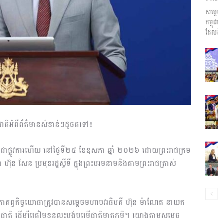
សម្ត
ព័ត៌មាន​
កម្ព
ដែលដ
និង
ួមជាតិអំពីព័ត៌មានសំខាន់ៗដូចតទៅ៖
ប្រតិកម្ម
យប្រើជាផ្លូវការហើយ នៅថ្ងៃទី២៥ ខែឧសភា ឆ្នាំ ២០២៦ ដោយព្រះរាជក្រម
សែន ប្រមុខរដ្ឋស្តីទី ក្នុងព្រះបរមនាមនិងតាមព្រះរាជត្រាស់
ស្តីពីកាតព្វកិច្ចយោធាត្រូវបានសម្តេចមហាបវរធិបតី ហ៊ុន ម៉ាណែត នាយក
រហ័ស
នេហាជាតិ ដើម្បីត្រៀមខ្លួនលះបង់បម្រើជាតិមាតុភូមិ។ យោងតាមសម្តេច