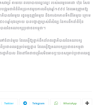
ត៣ទសវត្សរ៍ តាមរយៈនយោបាយឈ្នះឈ្នះ របស់សម្តេចតេជោ ហ៊ុន សែន
បបង្រួមជាតិដ៏ពិតប្រាកដមួយកាលពីចុងឆ្នាំ១៩៩៨ ដែលអនុញ្ញាតឱ្យ
ជរដ្ឋាភិបាលតែមួយ រដ្ឋធម្មនុញ្ញតែមួយ និងការឯកភាពទឹកដីតែមួយ ក្រោម
៥០០ឆ្នាំចុងក្រោយ បានបង្ហាញច្បាស់ពីសិល្បៈនៃការដឹកនាំដ៏ប៉ិន
្ឋាភិបាលនៃគណបក្សប្រជាជនកម្ពុជា។
យទៅជំនាន់មួយ ដែលធ្វើឱ្យថ្នាក់ដឹកនាំរាជរដ្ឋាភិបាលនៃគណបក្ស
ប្រជាពលរដ្ឋគ្រប់មជ្ឈដ្ឋាន ដែលធ្វើឱ្យគណបក្សប្រជាជនកម្ពុជា
រដ្ឋាភិបាល និងនៅតែជាជម្រើសមិនអាចខ្វះបានសម្រាប់ប្រជាពលរដ្ឋ
Twitter
Telegram
WhatsApp