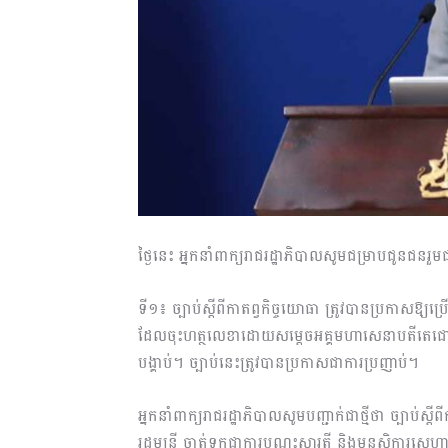
ថ្ងៃនេះ អ្នកនាំពាក្យរាជរដ្ឋាភិបាលសូមជម្រាបជូនជនរ
ទី១៖ ច្បាប់ស្តីពីកាតព្វកិច្ចយោធា ត្រូវបានប្រកាសឱ្
ដែលចុះហត្ថលេខាដោយសម្តេចអគ្គមហាសេនាបតីតេជោ ហ៊ុន 
បង្គាប់។ ច្បាប់នេះត្រូវបានប្រកាសជាការប្រញាប់។
អ្នកនាំពាក្យរាជរដ្ឋាភិបាលសូមបញ្ជាក់ជាថ្មីថា ច្បាប់
រដ្ឋមន្ត្រី ចាត់ទុកជាការបណ្តុះស្មារតី និងមនសិការស្