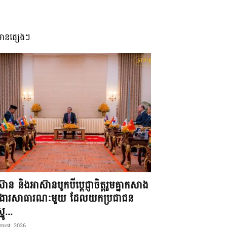
មានផ្សេងៗ
៊ាន និងអាស៊ានបូកបីប្តេជ្ញាចិត្តរួមគ្នាកសាង
ខងារសាធារណៈមួយ ដែលយកប្រជាជន
នូ...
gust, 2026