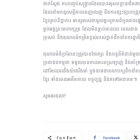
ជាក់ស្តែង ការបញ្ចប់សង្គ្រាមដែលបានអូសបន្លាយជិ
ដែលនាំមកនូវសន្តិភាពពេញលេញ និងការផ្សះផ្សារបង្រួ
ខ្មែរគ្រប់និន្នាការ អាចរួមរស់ជាមួយគ្នាក្រោមដំបូលរា
ម្លប់អង្គព្រះមហាក្សត្រ ដែលមិនធ្លាប់មានរយៈពេលជាង 
ប្រសប់ និងគុណធម៌កម្រិតខ្ពស់របស់ថ្នាក់ដឹកនាំរាជរដ
គុណធម៌ដ៏ប្រពៃនេះត្រូវបានថែរក្សា និងបន្តពីជំនាន់មួ
ប្រជាជនកម្ពុជា ទទួលបានការគោរពស្រឡាញ់ និងគាំទ្រពី
នៅតែឈរជើងយ៉ាងរឹងមាំ ក្នុងនាមជាគណបក្សដឹកនាំរាជ
ខ្មែរ ទាំងពេលអតីតកាល បច្ចុប្បន្ន និងតទៅអនាគត៕
សូមអរគុណ!
Facebook
ចែករំលែក