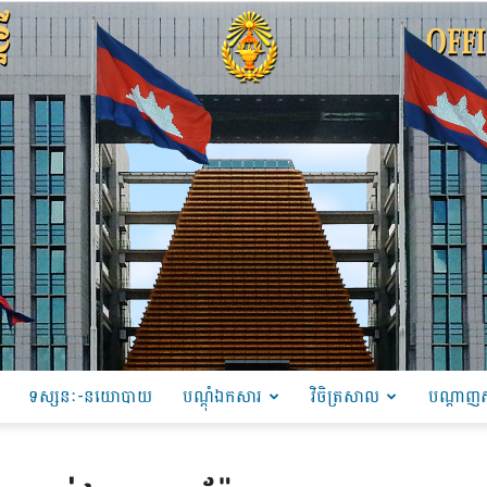
ទស្សនៈ-នយោបាយ
បណ្ដុំឯកសារ
វិចិត្រសាល
បណ្តាញស
PRU