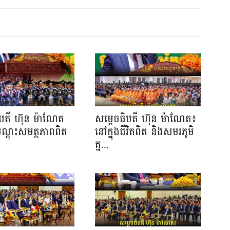
ិបតី ហ៊ុន ម៉ាណែត
សម្តេចធិបតី ហ៊ុន ម៉ាណែត៖
បណ្តុះសមត្ថភាពពិត
នៅក្នុងជីវិតពិត និងសមរភូមិ
.
គ្ម...