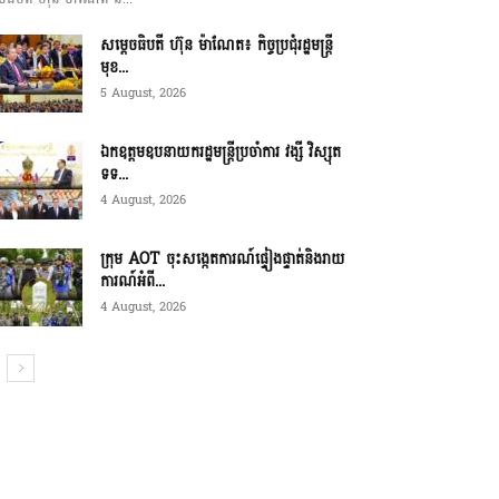
សម្ដេចធិបតី ហ៊ុន ម៉ាណែត៖ កិច្ចប្រជុំរដ្ឋមន្ត្រី
មុខ...
5 August, 2026
ឯកឧត្តមឧបនាយករដ្ឋមន្ត្រីប្រចាំការ វង្សី វិស្សុត
ទទ...
4 August, 2026
ក្រុម AOT ចុះសង្កេតការណ៍ផ្ទៀងផ្ទាត់និងរាយ
ការណ៍អំពី...
4 August, 2026