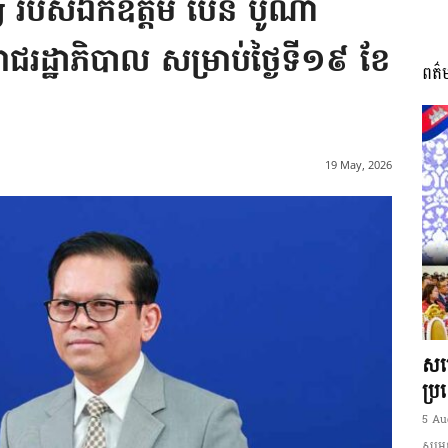
g របស់ឯកឧត្តម ប៉ែន បូណា
រាជរដ្ឋាភិបាល សម្រាប់ថ្ងៃទី១៩ ខែ
ពត៌
I
19 May, 2026
អង្គ
ភាព​
សម្
ប្រ
5 Au
សម្ដេ