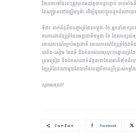
វិធានការទាំងនេះត្រូវបានអនុវត្តជាបន្តបន្ទាប់ ចាប់ត
នៃសង្គ្រាមនៅមជ្ឈិមបូព៌ា ដើម្បីជួយបន្ធូរបន្ទុកចំណា
ទី៣៖ ពាក់ព័ន្ធនឹងបញ្ហាព្រំដែនកម្ពុជា-ថៃ អ្នកនាំពាក្យរា
ការការពារខ្សែព្រំដែនអន្តរជាតិកម្ពុជា-ថៃ ដែលបន
គោលការណ៍ច្បាប់អន្តរជាតិ គោលការណ៍ខ្សែព្រំដែនមិន
បារាំង-សៀម ផែនទី និងកំណត់ហេតុបោះបង្គោលព្រំដែ
ព្រមព្រៀង និងឯកសារពាក់ព័ន្ធនានាដែលភាគីទាំងពីរប
ខ្សែព្រំដែនណាមួយដែលកើតចេញពីការប្រើប្រាស់កម្
សូមអរគុណ!
Facebook
ចែករំលែក