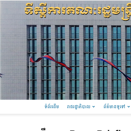
ទំព័រដើម
រាជរដ្ឋាភិបាល
ព័ត៌មានទូទៅ