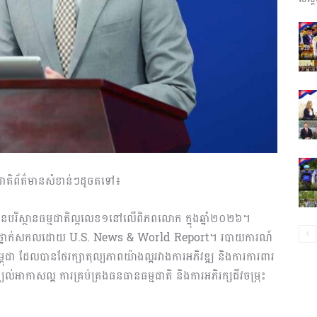
ព័ត៌មាន​
និង
ួមជាតិព័ត៌មានសំខាន់ៗដូចតទៅ៖
ប្រតិកម្ម
លមានបរិស្ថានធម្មជាតិល្អលេខ១នៅលើពិភពលោក ក្នុងឆ្នាំ២០២៦។
ត់ថ្នាក់សកលដោយ U.S. News & World Report។ របាយការណ៍
្ពុជា ដែលបានថែរក្សាតុល្យភាពយ៉ាងល្អរវាងការអភិវឌ្ឍ និងការការពារ
់ខ្យល់អាកាសល្អ ការគ្រប់គ្រងធនធានធម្មជាតិ និងការអភិរក្សជីវចម្រុះ
រហ័ស