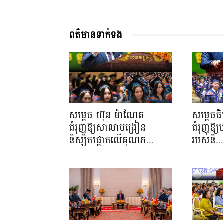
ពត៌មានទាក់ទង
សម្តេច ហ៊ុន ម៉ាណែត
សម្តេចធ
ជំរុញឱ្យសាលាបង្រៀន
ជំរុញឱ្យ
និស្សិតផ្តោតលើគុណភ...
របស់និ..