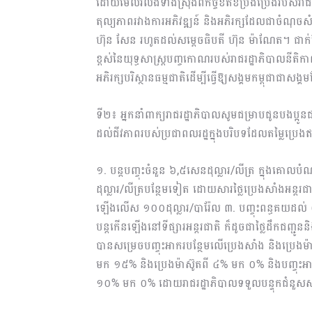
ដោយមើលរំលងទាំងស្រុងពីកិច្ចខិតខំប្រឹងប្រែងរបស់រាជរ
តុល្យភាពរវាងការអភិវឌ្ឍន៍ និងអភិរក្សដែលជាចំណុ
ហ៊ុន សែន រហូតដល់សម្តេចធិបតី ហ៊ុន ម៉ាណែត។ ជាក់ស្
ខ្ពស់នៃយុទ្ធសាស្ត្របញ្ចកោណរបស់រាជរដ្ឋាភិបាលនីតិ
អភិរក្សបរិស្ថានធម្មជាតិដើម្បីធ្វើឱ្យសង្គមកម្ពុជ
ទី២៖ អ្នកនាំពាក្យរាជរដ្ឋាភិបាលសូមជម្រាបជូនបងប្អូ
ដល់ជីវភាពរបស់ប្រជាពលរដ្ឋក្នុងបរិបទដែលតម្លៃប្រេងឥ
១. បន្តបញ្ចុះចំនួន ៦,៥សេនដុល្លារ/លីត្រ ក្នុងគោល
ដុល្លារ/លីត្របន្ថែមទៀត ដោយសារថ្លៃប្រេងសាំងអន្តរជ
ឡើងលើស ១០០ដុល្លារ/បារ៉ែល ៣. បញ្ចុះពន្ធគយដល់ ០ (
បន្តកើនឡើងនៅទីផ្សារអន្តរជាតិ ក៏ដូចជាថ្លៃដឹកជញ្ជូននិ
បានសម្រេចបញ្ចុះអាករបន្ថែមលើប្រេងសាំង និងប្រេងម៉
មក ១៥% និងប្រេងម៉ាស៊ូតពី ៤% មក ០% និងបញ្ចុះអា
១០% មក ០% ដោយរាជរដ្ឋាភិបាលទទួលបន្ទុកជំនួសសរុ