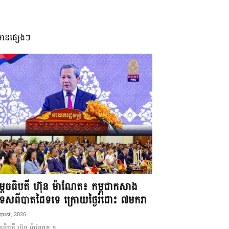
មានផ្សេងៗ
ដេចធិបតី ហ៊ុន ម៉ាណែត៖ កម្ពុជាកសាង
ទេសពីបាតដៃទទេ ក្រោយថ្ងៃរំដោះ ៧មករា
gust, 2026
ចធិបតី ហ៊ុន ម៉ាណែត ន...