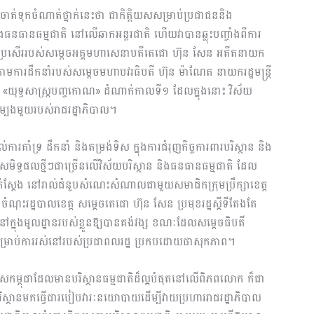
ែត ចាត់ទុកចំណាត់ថ្នាក់នេះថា ជាកិត្តិយសសម្រាប់ប្រជាជននិង
ងធនធានធម្មជាតិ នៅលើឆាកអន្តរជាតិ ហើយវាបានឆ្លុះបញ្ចាំងពីការ
ាងល្អប្រសើររបស់សម្តេចអគ្គមហាសេនាបតីតេជោ ហ៊ុន សែន អតីតនាយក
ក្រោមការដឹកនាំរបស់សម្តេចមហាបវរធិបតី ហ៊ុន ម៉ាណែត នាយករដ្ឋមន្រ្តី
្ត «យុទ្ធសាស្ត្របញ្ចកោណ» ដំណាក់កាលទី១ ដែលក្នុងនោះ វិស័យ
ម្បងមួយរបស់រាជរដ្ឋាភិបាល។
ល់ការគាំទ្រ ដឹកនាំ និងតម្រង់ទិស ក្នុងការជំរុញកិច្ចការពារបរិស្ថាន និង
សមិទ្ធផលថ្មីៗជាច្រើនលើវិស័យបរិស្ថាន និងធនធានធម្មជាតិ ដែល
ក់ស្តែង នៅរាល់ជំនួបសំណេះសំណាលជាមួយសមាជិកក្រុមប្រឹក្សាខេត្ត
នានាចំណុះរដ្ឋបាលខេត្ត សម្តេចតេជោ ហ៊ុន សែន ប្រមុខរដ្ឋស្តីទីតែងតែ
ាតិនៅក្នុងមូលដ្ឋានរបស់ខ្លួនឱ្យបានគង់វង្ស ខណៈដែលសម្តេចធិបតី
ាតិសម្រាប់ការរស់នៅរបស់ប្រជាពលរដ្ឋ ប្រកបដោយផាសុកភាព។
ទេសកម្ពុជាដែលមានបរិស្ថានធម្មជាតិដ៏ល្អបំផុតនៅលើពិភពលោក ក៏ជា
ស្ថានមកធ្វើជារបៀបវារៈនយោបាយដើម្បីវាយប្រហាររាជរដ្ឋាភិបាល