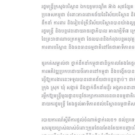
រដ្ឋមន្រ្តីក្រសួងបរិស្ថាន ឯកឧត្តមបណ្ឌិត អ៊ាង សុផល្ល
ប្រទេសកម្ពុជា ចំពោះភាពជោគជ័យនៃវិស័យបរិស្ថាន និ
ដឹកនាំ ការពារ និងរៀបចំគ្រឹះវិស័យបរិស្ថានបានយ៉
រដ្ឋមន្រ្តី និងបន្តវេនដោយរាជរដ្ឋាភិបាល អាណត្តិទី៧ 
នៃព្រះរាជាណាចក្រកម្ពុជា ដែលបាននិងកំពុងបន្តអនុវត
ការពារបរិស្ថាន និងធនធានធម្មជាតិនៅតែជាអាទិភាពច
គួរកត់សម្គាល់ថា ថ្នាក់ដឹកនាំកម្ពុជាជានិច្ចកាលតែងតែផ្ត
ការអភិវឌ្ឍប្រកបដោយចីរភាពនៅកម្ពុជា និងបង្កើតបាន
ធ្វើឱ្យការងារនេះទទួលបានជោគជ័យជាបន្តបន្ទាប់។ ជា
ក្រុង ស្រុក ឃុំ សង្កាត់ និងថ្នាក់ដឹកនាំមន្ទីរ អង្គភាព
រម្លឹកឱ្យមន្ត្រីមូលដ្ឋានបន្តថែរក្សាការពារធនធានធម្មជ
នាយករដ្ឋមន្ត្រី តែងផ្តល់អាទិភាពដល់បរិស្ថានធម្មជ
របាយការណ៍ស្តីពីការផ្តល់ចំណាត់ថ្នាក់លេខ១ ដល់ប្រ
សារមួយច្បាស់លាស់ចំពោះក្រុមដែលតែងតែយកបញ្ហាបរិ