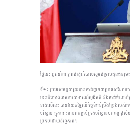
ថ្ងៃនេះ អ្នកនាំពាក្យរាជរដ្ឋាភិបាលសូមជម្រាបជូនជនរ
ទី១៖ ប្រទេសកម្ពុជាត្រូវបានចាត់ថ្នាក់ជាប្រទេសដែ
នេះបើយោងតាមរបាយការណ៍ស្ទង់មតិ និងចាត់ចំណា
ខាងលើនេះ បានវាយតម្លៃលើកិច្ចខិតខំប្រឹងប្រែងរបស់កម
បរិស្ថាន ក្នុងនោះមានការគ្រប់គ្រងបរិស្ថានបានល្អ ផ្តល
ប្រកបដោយនិរន្តភាព។