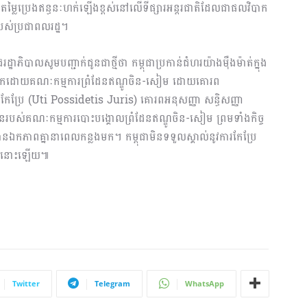
ាំងពីតម្លៃប្រេងឥន្ធនៈហក់ឡើងខ្ពស់នៅលើទីផ្សារអន្តរជាតិដែលជាផលវិបាក
យរបស់ប្រជាពលរដ្ឋ។
ជរដ្ឋាភិបាលសូមបញ្ជាក់ជូនជាថ្មីថា កម្ពុជាប្រកាន់ជំហរយ៉ាងម៉ឺងម៉ាត់ក្នុង
្សល់ទុកដោយគណៈកម្មការព្រំដែនឥណ្ឌូចិន-សៀម ដោយគោរព
កែប្រែ (Uti Possidetis Juris) គោរពអនុសញ្ញា សន្ធិសញ្ញា
នរបស់គណៈកម្មការបោះបង្គោលព្រំដែនឥណ្ឌូចិន-សៀម ព្រមទាំងកិច្ច
ានឯកភាពគ្នានាពេលកន្លងមក។ កម្ពុជាមិនទទួលស្គាល់នូវការកែប្រែ
លាំងនោះឡើយ៕
Twitter
Telegram
WhatsApp