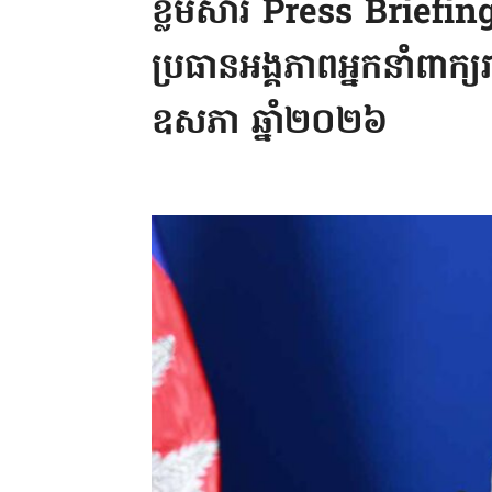
ខ្លឹមសារ Press Briefin
ប្រធានអង្គភាពអ្នកនាំពាក្យ
ឧសភា ឆ្នាំ២០២៦