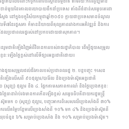
ដ្ឋាភិបាលចំពោះកិច្ចការពារបរិស្ថានធម្មជាតិ តាមរយៈការធ្វើឱ្យមាន
ចសំខាន់មួយនៃគោលនយោបាយដឹកនាំប្រទេស តាំងពីជំនាន់សម្តេចតេជោ
តែង នៅក្នុងចក្ខុវិស័យកម្ពុជាឆ្នាំ២០៥០ ក្លាយជាប្រទេសមានចំណូល
កាលទី៧នៃរដ្ឋសភា ក៏មាននិយាយពីតុល្យភាពរវាងការអភិវឌ្ឍន៍ និងការ
ាជាសង្គមដែលប្រជាពលរដ្ឋរស់នៅប្រកបដោយផាសុកភាព។
នជនរួមជាតិឡើងវិញអំពីវិធានការរបស់រាជរដ្ឋាភិបាល ដើម្បីជួយសម្រួល
ន្ធនៈឡើងថ្លៃខ្ពស់នៅលើទីផ្សារអន្តរជាតិដោយ៖
បំណងជួយសម្រួលដល់ជីវភាពរបស់ប្រជាពលរដ្ឋ ២. បន្តបញ្ចុះ ១សេន
ាតិឡើងលើសពី ៩០ដុល្លារ/បារ៉ែល និងប្រេងម៉ាស៊ូតអន្តរជាតិ
សូន្យ) ដុល្លារ និង ៤. ផ្អែកតាមសភាពការណ៍ និងថ្លៃប្រេងឥន្ធនៈ
ងថ្លៃធានារ៉ាប់រងមានការកើនឡើងខ្ពស់ សម្តេចធិបតីនាយករដ្ឋមន្ត្រី
ាស៊ូតមក ០ (សូន្យ) ដុល្លារ, បញ្ចុះអាករពិសេសលើប្រេងសាំងពី ៣០%
ករលើតម្លៃបន្ថែមលើប្រេងសាំងពី ១០% មក ៤% និងប្រេងម៉ាស៊ូតពី
បចំនួន ៦% សម្រាប់ប្រេងសាំង និង ១០% សម្រាប់ប្រេងម៉ាស៊ូត។