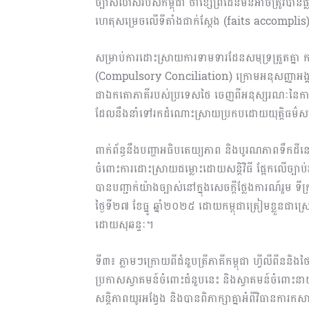
ច្បាស់លាស់របស់កម្ពុជា ថាខ្សែព្រំដែនមិនអាចត្រូវបានផ
ហេតុសម្រេចលើទីតាំងជាក់ស្ដែង (faits accompli
សម្រាប់ការដោះស្រាយការទាមទារដែនសមុទ្រត្រួតគ្នា កម្
(Compulsory Conciliation) ក្រោមអនុសញ្ញាអង្គការ
ជាឯកតោភាគីរបស់ប្រទេសថៃ ចេញពីអនុស្សរណៈនៃការយោគ
ដែលនឹងនាំទៅរកដំណោះស្រាយប្រកបដោយយុត្តិធម៌សម្រ
ពាក់ព័ន្ធនឹងបញ្ហាអធិបតេយ្យភាព និងបូរណភាពទឹកដីនេះ 
ចំពោះការដោះស្រាយជម្លោះដោយសន្តិវិធី ផ្អែកលើច្បាប់អន
បានបញ្ជាក់យ៉ាងច្បាស់នៅក្នុងសេចក្តីថ្លែងការណ៍រួម ទី
ថ្ងៃទី២៧ ខែធ្នូ ឆ្នាំ២០២៥ ដោយកម្ពុជាត្រៀមខ្លួនជ
ដោយសុឆន្ទៈ។
ទី៣៖ ភ្លាមៗក្រោយពីជំនួបត្រីភាគីកម្ពុជា ហ្វីលីពីននិងថ
ប្រកាសស្វាគមន៍ចំពោះជំនួបនេះ និងស្វាគមន៍ចំពោះនាយករដ្ឋ
សន្តិភាពយូរអង្វែង និងបានពិភាក្សាគ្នាអំពីវិធានកា