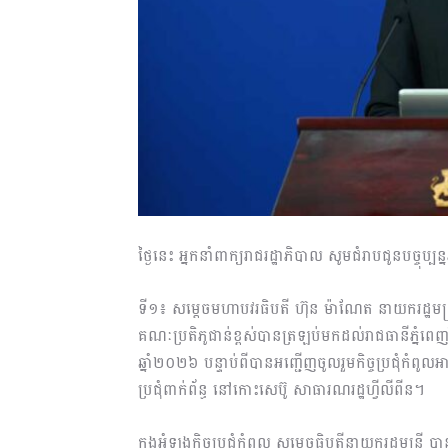
ថ្ងៃនេះ អ្នកនាំពាក្យរាជរដ្ឋាភិបាល សូមជំរាបជូនបច្ចុប្ប
ទី១៖ សម្តេចមហាបវរធិបតី ហ៊ុន ម៉ាណែត នាយករដ្ឋមន្ត្
គណៈប្រតិភូជាន់ខ្ពស់បានត្រឡប់មកដល់រាជធានីភ្នំព
ឆ្នាំ២០២៦ បន្ទាប់ពីបានអញ្ជើញចូលរួមកិច្ចប្រជុំកំពូ
ប្រជុំពាក់ព័ន្ធ នៅកោះសេប៊ូ សាធារណរដ្ឋហ្វីលីពីន។
ក្នុងអំឡុងកិច្ចប្រជុំកំពូល សម្តេចធិបតីនាយករដ្ឋមន្ត្