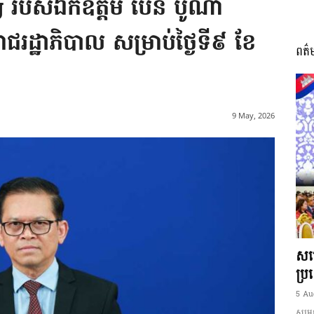
g របស់ឯកឧត្តម ប៉ែន បូណា
រាជរដ្ឋាភិបាល សម្រាប់ថ្ងៃទី៩ ខែ
ពត៌
I
9 May, 2026
អង្គ
ភាព​
សម្
ប្រ
5 Au
សម្ដេ