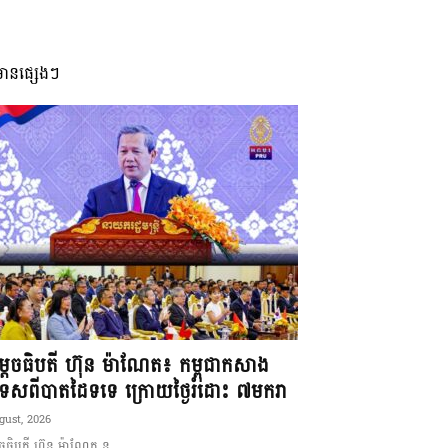
មានផ្សេងៗ
ដេចធិបតី ហ៊ុន ម៉ាណែត៖ កម្ពុជាកសាង
ទេសពីបាតដៃទទេ ក្រោយថ្ងៃរំដោះ ៧មករា
gust, 2026
ចធិបតី ហ៊ុន ម៉ាណែត ន...