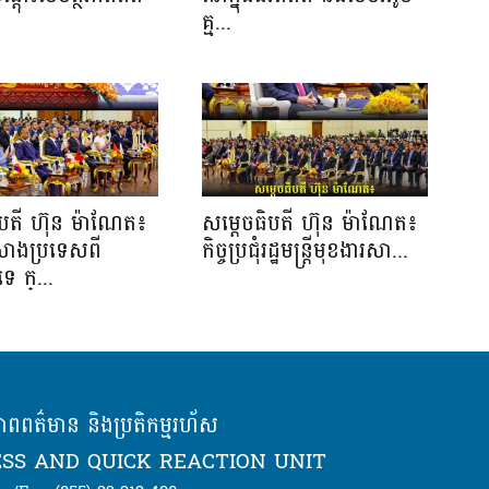
.
គ្ម...
ិបតី ហ៊ុន ម៉ាណែត៖
សម្ដេចធិបតី ហ៊ុន ម៉ាណែត៖
កសាងប្រទេសពី
កិច្ចប្រជុំរដ្ឋមន្ត្រីមុខងារសា...
េ ក្...
ភាពពត៌មាន និងប្រតិកម្មរហ័ស
SS AND QUICK REACTION UNIT