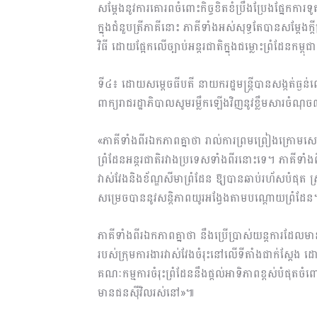
សម្តែងនូវការគោរពចំពោះកិច្ចខិតខំប្រឹងប្រែងផ្នែកកា
ក្នុងជំនួបត្រីភាគីនោះ ភាគីទាំងអស់សុទ្ធតែបានសម្តែងក្តី
វិធី ដោយផ្អែកលើច្បាប់អន្តរជាតិក្នុងជម្លោះព្រំដែនកម្ពុ
ទី៤៖ ដោយសម្តេចធីបតី នាយករដ្ឋមន្ត្រីបានសង្កត់ធ្ងន់ល
ពាក្យរាជរដ្ឋាភិបាលសូមរម្លឹកឡើងវិញនូវខ្លឹមសារចំណ
«ភាគីទាំងពីរឯកភាពគ្នាថា រាល់ការព្រមព្រៀងក្រោមសេចក្
ព្រំដែនអន្តរជាតិរវាងប្រទេសទាំងពីរនោះទេ។ ភាគីទាំងពី
វាស់វែងនិងខ័ណ្ឌសីមាព្រំដែន ឱ្យបានឆាប់រហ័សបំផុត ស
សម្រេចបាននូវសន្តិភាពយូរអង្វែងតាមបណ្តោយព្រំដែន
ភាគីទាំងពីរឯកភាពគ្នាថា នឹងប្រើប្រាស់យន្តការដែលមាន
របស់ក្រុមការងារវាស់វែងចំរុះនៅលើទីតាំងជាក់ស្តែង ដោ
គណៈកម្មការចំរុះព្រំដែននឹងផ្តល់អាទិភាពខ្ពស់បំផុត
មានជនស៊ីវិលរស់នៅ»៕