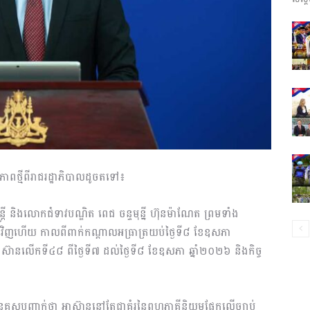
ព័ត៌មាន​
និង
ន្នភាពថ្មីពីរាជរដ្ឋាភិបាលដូចតទៅ៖
ប្រតិកម្ម
រី និងលោកជំទាវបណ្ឌិត ពេជ ចន្ទមុន្នី ហ៊ុនម៉ាណែត ព្រមទាំង
េញវិញហើយ កាលពីពាក់កណ្តាលអធ្រាត្រយប់ថ្ងៃទី៨ ខែឧសភា
លអាស៊ានលើកទី៤៨ ពីថ្ងៃទី៧ ដល់ថ្ងៃទី៨ ខែឧសភា ឆ្នាំ២០២៦ និងកិច្ច
រហ័ស
រី បានគូសបញ្ជាក់ថា អាស៊ាននៅតែជាគំរូនៃពហុភាគីនិយមផ្អែកលើច្បាប់