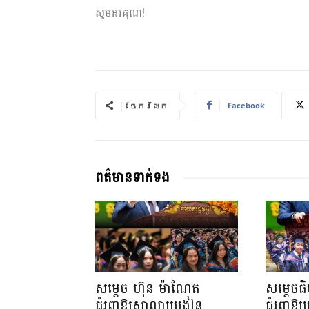
សូមអរគុណ!
Facebook
ចែករំលែក
ពត៌មានទាក់ទង
សម្តេច ហ៊ុន ម៉ាណែត
សម្តេចធ
ជំរុញឱ្យសាលាបង្រៀន
ជំរុញឱ្យ