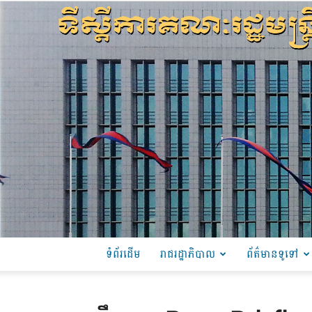
ទំព័រដើម
រាជរដ្ឋាភិបាល
ព័ត៌មានទូទៅ