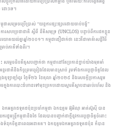
្លាស់ប្ដូរឬកំណត់ដោយការប្រើប្រាស់កម្លាំង ឬតាមរយៈការបង្កើតអង្គ
s) នោះទេ។
ពុជាសម្រេចប្រើប្រាស់ “យន្តការផ្សះផ្សារដោយចាប់បង្ខំ”
សហប្រជាជាតិ ស្តីពី នីតិសមុទ្រ (UNCLOS) បន្ទាប់ពីការដកខ្លួន
យល់គ្នាឆ្នាំ២០០១។ កម្ពុជាជឿជាក់ថា នេះគឺជាមាគ៌ាសន្តិវិធី
ាប់ភាគីទាំងពីរ។
សម្តេចធិបតីគូសបញ្ជាក់ថា កម្ពុជានៅតែប្រកាន់ខ្ជាប់យ៉ាងមុតមាំ
្តរជាតិនិងកិច្ចព្រមព្រៀងដែលមានស្រាប់ រួមទាំងការប្តេជ្ញាចិត្តដែល
ក្រុងគូឡាឡាំពួរ ថ្ងៃទី២៦ ខែតុលា ឆ្នាំ២០២៥ និងសេចក្តីប្រកាសរួម
ាស្រេចក្នុងការបោះជំហានទៅមុខប្រកបដោយស្មារតីស្ថាបនាឆាប់រហ័ស និង
ៃ ឯកអគ្គរាជទូតជប៉ុនប្រចាំកម្ពុជា ឯកឧត្តម អ៊ូអិណុ អាត់ស៊ូស៊ី បាន
មន្ត្រីកម្ពុជានិងថៃ ដែលបានបញ្ជាក់ជាថ្មីនូវការប្តេជ្ញាចិត្តចំពោះ
រកសាងទំនុកចិត្តនាពេលអនាគត។ ឯកឧត្តមឯកអគ្គរាជទូតជប៉ុន ក៏បាន