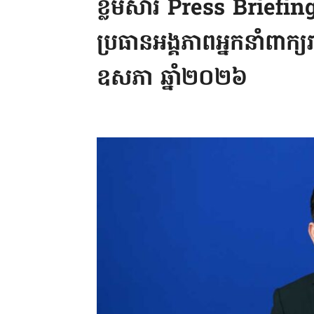
ខ្លឹមសារ Press Briefin
ប្រធានអង្គភាពអ្នកនាំពាក្យ
ឧសភា ឆ្នាំ២០២៦