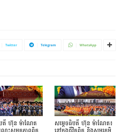
Twitter
Telegram
WhatsApp
ិបតី ហ៊ុន ម៉ាណែត
សម្តេចធិបតី ហ៊ុន ម៉ាណែត៖
បណ្តុះសមត្ថភាពពិត
នៅក្នុងជីវិតពិត និងសមរភូមិ