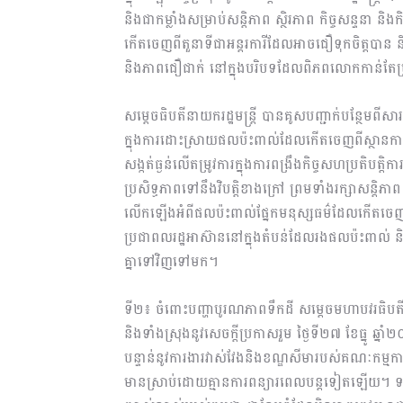
និងជាកម្លាំងសម្រាប់សន្តិភាព ស្ថិរភាព កិច្ចសន្ទនា
កើតចេញពីតួនាទីជាអន្តរការីដែលអាចជឿទុកចិត្តបាន និ
និងភាពជឿជាក់ នៅក្នុងបរិបទដែលពិភពលោកកាន់ត
សម្តេចធិបតីនាយករដ្ឋមន្ត្រី បានគូសបញ្ជាក់បន្ថែមព
ក្នុងការដោះស្រាយផលប៉ះពាល់ដែលកើតចេញពីស្ថានការ
សង្កត់ធ្ងន់លើតម្រូវការក្នុងការពង្រឹងកិច្ចសហប្រតិបត្
ប្រសិទ្ធភាពទៅនឹងវិបត្តិខាងក្រៅ ព្រមទាំងរក្សាសន្តិភា
លើកឡើងអំពីផលប៉ះពាល់ផ្នែកមនុស្សធម៌ដែលកើតចេញពី
ប្រជាពលរដ្ឋអាស៊ាននៅក្នុងតំបន់ដែលរងផលប៉ះពាល
គ្នាទៅវិញទៅមក។
ទី២៖ ចំពោះបញ្ហាបូរណភាពទឹកដី សម្តេចមហាបវរធិបត
និងទាំងស្រុងនូវសេចក្ដីប្រកាសរួម ថ្ងៃទី២៧ ខែធ្នូ
បន្ទាន់នូវការងារវាស់វែងនិងខណ្ឌសីមារបស់គណៈកម្មក
មានស្រាប់ដោយគ្មានការពន្យារពេលបន្តទៀតឡើយ។ ទន្ទឹម