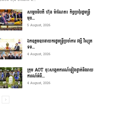
សម្ដេចធិបតី ហ៊ុន ម៉ាណែត៖ កិច្ចប្រជុំរដ្ឋមន្ត្រី
មុខ...
5 August, 2026
ឯកឧត្តមឧបនាយករដ្ឋមន្ត្រីប្រចាំការ វង្សី វិស្សុត
ទទ...
4 August, 2026
ក្រុម AOT ចុះសង្កេតការណ៍ផ្ទៀងផ្ទាត់និងរាយ
ការណ៍អំពី...
4 August, 2026