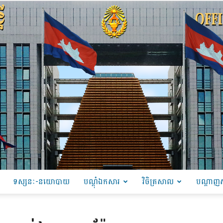
ទស្សនៈ-នយោបាយ
បណ្ដុំឯកសារ
វិចិត្រសាល
បណ្តាញស
PRU