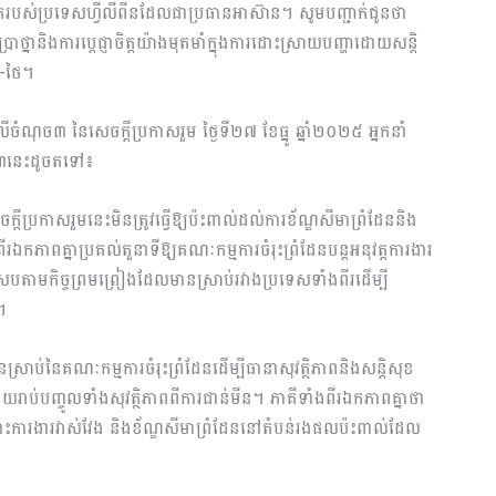
រទូតរបស់ប្រទេសហ្វីលីពីនដែលជាប្រធានអាស៊ាន។ សូមបញ្ជាក់ជូនថា
ប្រាថ្នានិងការប្តេជ្ញាចិត្តយ៉ាងមុតមាំក្នុងការដោះស្រាយបញ្ហាដោយសន្តិ
ជា-ថៃ។
ើចំណុច៣ នៃសេចក្តីប្រកាសរួម ថ្ងៃទី២៧ ខែធ្នូ ឆ្នាំ២០២៥ អ្នកនាំ
ុច៣នេះដូចតទៅ៖
តីប្រកាសរួមនេះមិនត្រូវធ្វើឱ្យប៉ះពាល់ដល់ការខ័ណ្ឌសីមាព្រំដែននិង
រឯកភាពគ្នាប្រគល់តួនាទីឱ្យគណៈកម្មការចំរុះព្រំដែនបន្តអនុវត្តការងារ
្របតាមកិច្ចព្រមព្រៀងដែលមានស្រាប់រវាងប្រទេសទាំងពីរដើម្បី
។
ស្រាប់នៃគណៈកម្មការចំរុះព្រំដែនដើម្បីធានាសុវត្ថិភាពនិងសន្តិសុខ
យរាប់បញ្ចូលទាំងសុវត្ថិភាពពីការជាន់មីន។ ភាគីទាំងពីរឯកភាពគ្នាថា
ចំពោះការងារវាស់វែង និងខ័ណ្ឌសីមាព្រំដែននៅតំបន់រងផលប៉ះពាល់ដែល