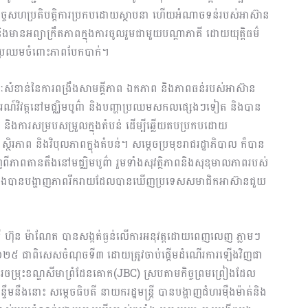
 និងកិច្ចសហប្រតិបត្តិការប្រកបដោយស្ថាបនា ហើយអំណាចទន់របស់អាស៊ាន
ងមានអព្យាក្រឹតភាពក្នុងការចូលរួមជាមួយបណ្ដាភាគី ដោយយុត្តិធម៌
ែប្រឈមចំពោះភាពបែកបាក់។
ីសារៈសំខាន់នៃការពង្រឹងសាមគ្គីភាព ឯកភាព និងភាពធន់របស់អាស៊ាន
ណ៍វិវត្តនៅមជ្ឈិមបូព៌ា និងបញ្ហាប្រឈមសកលផ្សេងៗទៀត និងបាន
តិការ និងការសម្របសម្រួលក្នុងតំបន់ ដើម្បីឆ្លើយតបប្រកបដោយ
ព ស្ថិរភាព និងវិបុលភាពក្នុងតំបន់។ សម្តេចប្រមុខរាជរដ្ឋាភិបាល ក៏បាន
ភាពតានតឹងនៅមជ្ឈិមបូព៌ា រួមទាំងសុវត្ថិភាពនិងសុខុមាលភាពរបស់
់ និងបានបង្ហាញភាពរីករាយដែលបានឃើញប្រទេសសមាជិកអាស៊ានជួយ
ី ហ៊ុន ម៉ាណែត បានសង្កត់ធ្ងន់លើការអនុវត្ដដោយពេញលេញ ភ្លាមៗ
 ឆ្នាំ២០២៥ ជាពិសេសចំណុចទី៣ ដោយត្រូវចាប់ផ្ដើមដំណើរការឡើងវិញជា
ារចម្រុះខណ្ឌសីមាព្រំដែនគោក(JBC) ស្របតាមកិច្ចព្រមព្រៀងដែល
នឹងនោះ សម្តេចធិបតី នាយករដ្ឋមន្ត្រី បានបង្ហាញជំហរម៉ឺងម៉ាត់និង