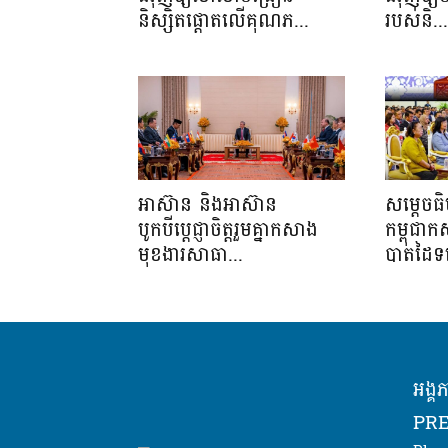
និស្សិតផ្តោតលើគុណភ...
របស់និ..
អាស៊ាន និងអាស៊ាន
សម្ដេចធ
បូកបីប្តេជ្ញាចិត្តរួមគ្នាកសាង
កម្ពុជា
មុខងារសាធា...
បាតដៃទទ
អង្គ
PRE