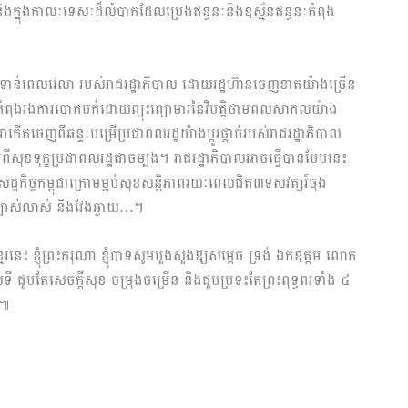
ី និងក្នុងកាលៈទេសៈដ៏លំបាកដែលប្រេងឥន្ធនៈនិងឧស្ម័នឥន្ធនៈកំពុង
ងទាន់ពេលវេលា របស់រាជរដ្ឋាភិបាល ដោយរដ្ឋហ៊ានចេញខាតយ៉ាងច្រើន
កកំពុងរងការបោកបក់ដោយព្យុះព្យោមារនៃវិបត្តិថាមពលសាកលយ៉ាង
កើតចេញពីឆន្ទៈបម្រើប្រជាពលរដ្ឋយ៉ាងប្តូរផ្តាច់របស់រាជរដ្ឋាភិបាល
រពីសុខទុក្ខប្រជាពលរដ្ឋជាចម្បង។ រាជរដ្ឋាភិបាលអាចធ្វើបានបែបនេះ
្ឋកិច្ចកម្ពុជាក្រោមម្លប់សុខសន្តិភាពរយៈពេលជិត៣ទសវត្សរ៍ចុង
្បាស់លាស់ និងវែងឆ្ងាយ…។
មែរនេះ ខ្ញុំព្រះករុណា ខ្ញុំបាទសូមបួងសួងឱ្យសម្តេច ទ្រង់ ឯកឧត្តម លោក
ី ជួបតែសេចក្តីសុខ ចម្រុងចម្រើន និងជួបប្រទះតែព្រះពុទ្ធពរទាំង ៤
យ៕