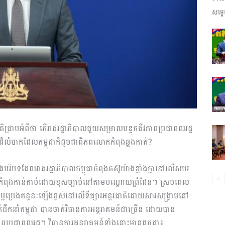
សម្តេ
ព័ត៌មាន​
និង
ាតិជ្រាបអំពីថា តើរាជរដ្ឋាភិបាលជួយសម្រាលបន្ទុកជីវភាពប្រជាពលរដ្ឋ
ទេសៈដ៏លំបាកដែលកម្ពុជាក៏ដូចជាពិភពលោកកំពុងឆ្លងកាត់?
ប្រតិកម្ម
្តទៅក្នុងបរិបទដែលរាជរដ្ឋាភិបាលកម្ពុជាកំពុងតស៊ូយ៉ាងខ្លាំងក្លានៅលើសមរ
 កំពុងកាន់កាប់ដោយខុសច្បាប់នៅតាមបណ្តោយព្រំដែន។ ស្របពេល
ៃប្រេងឥន្ធនៈឡើងខ្ពស់នៅលើទីផ្សារអន្តរជាតិដោយសារសង្គ្រាមនៅ
្នាក់ដឹកនាំកម្ពុជា បានចាត់វិធានការអន្តរាគមន៍ជាច្រើន ដោយបាន
រហ័ស
ាពប្រជាពលរដ្ឋ។ វិធានការអន្តរាគមន៍ទាំងនោះមានដូចជា៖