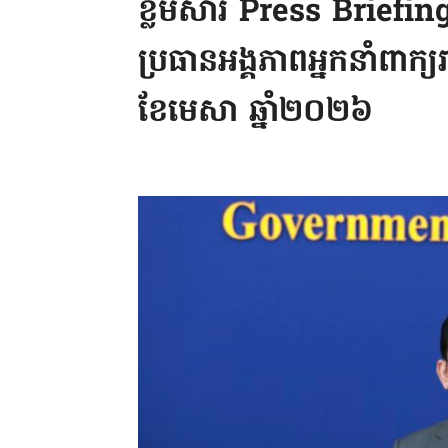
ខ្លឹមសារ Press Briefin
ប្រធានអង្គភាពអ្នកនាំពាក្យ
ខែមេសា ឆ្នាំ២០២៦