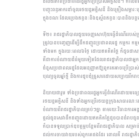
ដល់ជីវភាពប្រជាពលរដ្ឋអ្នកប្រើប្រាស់អគ្គិសនី។ កាល
បញ្ចុះពន្ធអាករនាំចូលរថយន្តអគ្គិសនី និងគ្រឿងសម្ភារៈ
ក្នុងខណៈដែលប្រេងឥន្ធនៈនិងឧស្ម័នឥន្ធនៈបាននិងបន្តឡ
ទី២៖ រាជរដ្ឋាភិបាលជួយចេញសោហ៊ុយធ្វើដំណើររបស់ប្
ត្រូវបានបញ្ចេញដើម្បីដឹកជញ្ជូនប្រជាពលរដ្ឋ កម្មករ កម
ទាំងមក ក្នុងរយៈពេល៦ថ្ងៃ ដោយឥតគិតថ្លៃ ក៏ដូចជាសម្រា
គឺជាការចំណាយដ៏ធំមួយទៀតដែលរាជរដ្ឋាភិបាលជាអ្នកធ
ជំនួសប្រជាពលរដ្ឋដែលអនុញ្ញាតឱ្យពួកគេអាចប្រើប្រាស
បុណ្យចូលឆ្នាំថ្មី និងការជួបជុំគ្រួសារដោយសប្បាយរីក
និយាយជារួម ទាំងប្រជាពលរដ្ឋអ្នកធ្វើដំណើរដោយមធ្យោប
រថយន្តអគ្គិសនី និងទាំងអ្នកប្រើរថយន្តក្រុងសាធារ
ចំណាយពីរាជរដ្ឋាភិបាលគ្រប់ៗគ្នា តាមរយៈវិធានការអន្ត
ផ្តល់ជូនសេវាដឹកជញ្ជូនដោយឥតគិតថ្លៃដូចបានជំរាបជូនខ
ក៏បានទទួលប្រាក់ឧបត្ថម្ភបន្ថែមពីរាជរដ្ឋាភិបាល សម្រាប់
ដល់ការចាយវាយរបស់ពួកគេផងដែរ ពោលគឺ រាជរដ្ឋាភិប