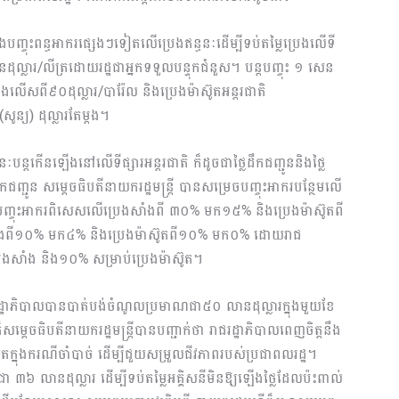
និងបញ្ចុះពន្ធអាករផ្សេងៗទៀតលើប្រេងឥន្ធនៈដើម្បីទប់តម្លៃប្រេងលើទី
េនដុល្លារ/លីត្រដោយរដ្ឋជាអ្នកទទួលបន្ទុកជំនួស។ បន្តបញ្ចុះ ១ សេន
ើងលើសពី៩០ដុល្លារ/បារ៉ែល និងប្រេងម៉ាស៊ូតអន្តរជាតិ
ន្យ) ដុល្លារតែម្តង។
ៈបន្តកើនឡើងនៅលើទីផ្សារអន្តរជាតិ ក៏ដូចជាថ្លៃដឹកជញ្ជូននិងថ្លៃ
្ជូន សម្តេចធិបតីនាយករដ្ឋមន្ត្រី បានសម្រេចបញ្ចុះអាករបន្ថែមលើ
រ, បញ្ចុះអាករពិសេសលើប្រេងសាំងពី ៣០% មក១៥% និងប្រេងម៉ាស៊ូតពី
សាំងពី១០% មក៤% និងប្រេងម៉ាស៊ូតពី១០% មក០% ដោយរាជ
រេងសាំង និង១០% សម្រាប់ប្រេងម៉ាស៊ូត។
រដ្ឋាភិបាលបានបាត់បង់ចំណូលប្រមាណជា៥០ លានដុល្លារក្នុងមួយខែ
ក៏សម្តេចធិបតីនាយករដ្ឋមន្ត្រីបានបញ្ជាក់ថា រាជរដ្ឋាភិបាលពេញចិត្តនឹង
ៀតក្នុងករណីចាំបាច់ ដើម្បីជួយសម្រួលជីវភាពរបស់ប្រជាពលរដ្ឋ។
 ៣៦ លានដុល្លារ ដើម្បីទប់តម្លៃអគ្គិសនីមិនឱ្យឡើងថ្លៃដែលប៉ះពាល់