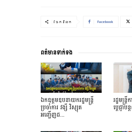
Facebook
ចែករំលែក
ពត៌មានទាក់ទង
ឯកឧត្តមឧបនាយករដ្ឋមន្រ្តី
រដ្ឋមន្ត្
ប្រចាំការ វង្សី វិស្សុត
ប្ដេជ្ញាបន
អញ្ជើញដ...