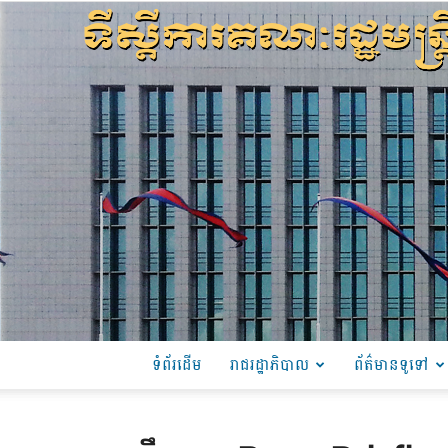
ទំព័រដើម
រាជរដ្ឋាភិបាល
ព័ត៌មានទូទៅ