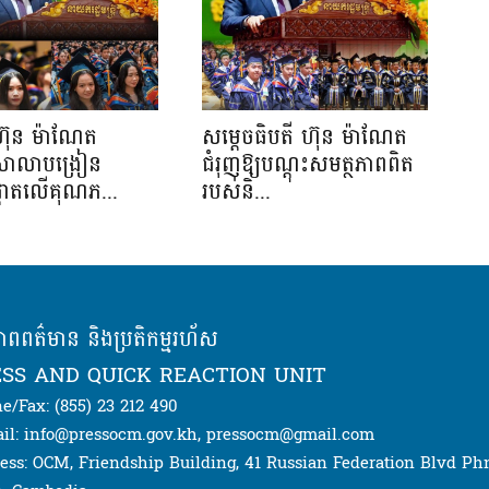
ហ៊ុន ម៉ាណែត
សម្តេចធិបតី ហ៊ុន ម៉ាណែត
យសាលាបង្រៀន
ជំរុញឱ្យបណ្តុះសមត្ថភាពពិត
ផ្តោតលើគុណភ...
របស់និ...
ភាពពត៌មាន និងប្រតិកម្មរហ័ស
SS AND QUICK REACTION UNIT
e/Fax: (855) 23 212 490
il: info@pressocm.gov.kh, pressocm@gmail.com
ess: OCM, Friendship Building, 41 Russian Federation Blvd P