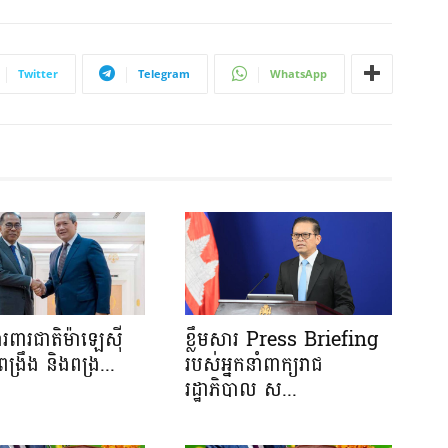
Twitter
Telegram
WhatsApp
រីការពារជាតិម៉ាឡេស៊ី
ខ្លឹមសារ Press Briefing
្តពង្រឹង និងពង្រ...
របស់អ្នកនាំពាក្យរាជ
រដ្ឋាភិបាល ស...