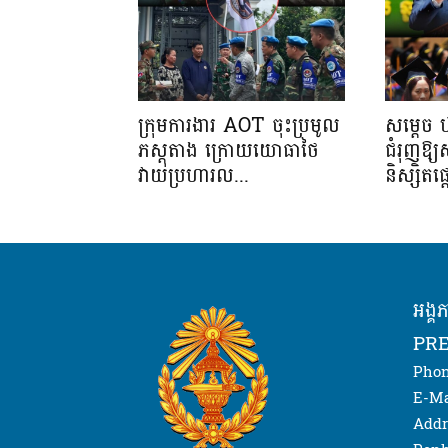
ក្រុមការងារ AOT ចុះប្រមូល
សម្តេច 
ភស្តុតាង ក្រោយយោធាថៃ
ជំរុញឱ្
វាយប្រហារល...
និស្សិត
អង្គ
PRE
Phon
E-Ma
Addr