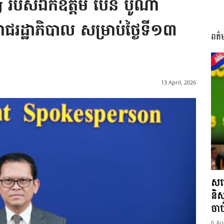
g របស់ឯកឧត្តម ប៉ែន បូណា
រាជរដ្ឋាភិបាល សម្រាប់ថ្ងៃទី១៣
ពត៌
I
13 April, 2026
អង្គ
ភាព​
សម្
និស
ចា
6 Au