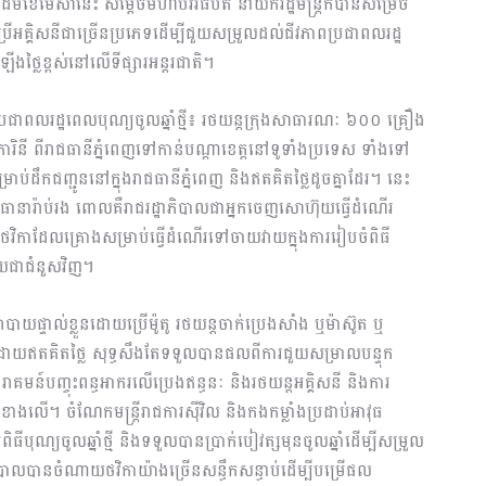
ពីដើមខែមេសានេះ សម្តេចមហាបវរធិបតី នាយករដ្ឋមន្ត្រីក៏បានសម្រេច
ប្រើអគ្គិសនីជាច្រើនប្រភេទដើម្បីជួយសម្រួលដល់ជីវភាពប្រជាពលរដ្ឋ
ើងថ្លៃខ្ពស់នៅលើទីផ្សារអន្តរជាតិ។
រជាពលរដ្ឋពេលបុណ្យចូលឆ្នាំថ្មី៖ រថយន្តក្រុងសាធារណៈ ៦០០ គ្រឿង
្មការិនី ពីរាជធានីភ្នំពេញទៅកាន់បណ្តាខេត្តនៅទូទាំងប្រទេស ទាំងទៅ
ប់ដឹកជញ្ជូននៅក្នុងរាជធានីភ្នំពេញ និងឥតគិតថ្លៃដូចគ្នាដែរ។ នេះ
ានារ៉ាប់រង ពោលគឺរាជរដ្ឋាភិបាលជាអ្នកចេញសោហ៊ុយធ្វើដំណើរ
់ថវិកាដែលគ្រោងសម្រាប់ធ្វើដំណើរទៅចាយវាយក្នុងការរៀបចំពិធី
រាយជាជំនួសវិញ។
ាយផ្ទាល់ខ្លួនដោយប្រើម៉ូតូ រថយន្តចាក់ប្រេងសាំង ឬម៉ាស៊ូត ឬ
ណៈដោយឥតគិតថ្លៃ សុទ្ធសឹងតែទទួលបានផលពីការជួយសម្រាលបន្ទុក
រាគមន៍បញ្ចុះពន្ធអាករលើប្រេងឥន្ធនៈ និងរថយន្តអគ្គិសនី និងការ
ាងលើ។ ចំណែកមន្ត្រីរាជការស៊ីវិល និងកងកម្លាំងប្រដាប់អាវុធ
ពិធីបុណ្យចូលឆ្នាំថ្មី និងទទួលបានប្រាក់បៀវត្សមុនចូលឆ្នាំដើម្បីសម្រួល
ាលបានចំណាយថវិកាយ៉ាងច្រើនសន្ធឹកសន្ធាប់ដើម្បីបម្រើផល