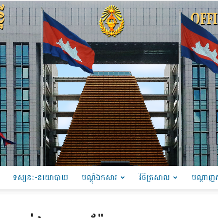
ទស្សនៈ-នយោបាយ
បណ្ដុំឯកសារ
វិចិត្រសាល
បណ្តាញស
PRU