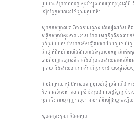
ប្រយោជន៍ប្រជាពលរដ្ឋ ក្នុងអំឡុងពេលបុណ្យចូលឆ្នាំថ្ម
ឡើងថ្លៃខ្ពស់នៅលើទីផ្សារអន្តរជាតិ។
សូមកត់សម្គាល់ថា វិធានការអន្តរាគមន៍លឿនរហ័ស និ
សន្ធឹកសន្ធាប់ក្នុងកាលៈទេសៈដែលសេដ្ឋកិច្ចពិភពលោ
ធ្ងន់ធ្ងរបែបនេះ មិនមែនកើតឡើងដោយចៃដន្យទេ ប៉ុន្តែ វា
និងថ្នាក់ដឹកនាំនៃយើងដែលតែងតែរួមសុខទុក្ខ និងគិតគូ
បានក៏បញ្ជាក់ច្បាស់ពីភាពរឹងមាំប្រកបដោយភាពធន់នៃសេដ
ក្រោយ និងដោយមានការដឹកនាំប្រកបដោយចក្ខុវិស័យច
ជាចុងក្រោយ ក្នុងឱកាសបុណ្យចូលឆ្នាំថ្មី ប្រពៃណីជាតិខ្
ជំទាវ អស់លោក លោកស្រី និងប្រជាពលរដ្ឋខ្មែរគ្រប់ទិសទ
ប្រកាគឺ៖ អាយុ វណ្ណៈ សុខៈ ពលៈ កុំបីឃ្លៀងឃ្លាតឡើ
សូមអរព្រះគុណ និងអរគុណ!