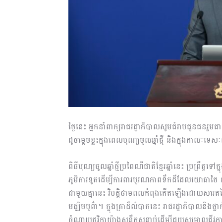
ថ្ងៃនេះ អ្នកនាំពាក្យរាជរដ្ឋាភិបាលសូមជំរាបជូនជនរួមជ
ដូចម្តេចខ្លះក្នុងពេលបុណ្យចូលឆ្នាំថ្មី និងក្នុងកាលៈ
ពិធីបុណ្យចូលឆ្នាំថ្មីប្រពៃណីជាតិខ្មែរឆ្នាំនេះ ប្រព្រឹត
ភូមិការទូតដើម្បីការពារបូរណភាពទឹកដីដែលយោធាថៃ
ជាមួយគ្នានេះ វិបត្តិថាមពលកំពុងកើតឡើងដោយសារតម្ល
មជ្ឈិមបូព៌ា។ ក្នុងគ្រាដ៏លំបាកនេះ រាជរដ្ឋាភិបាលនិងថ
ចំណាយថវិកាយ៉ាងសន្ធឹកសន្ធាប់ដើម្បីជួយសម្រាលជីវភ