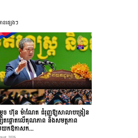
មានផ្សេងៗ
តេច ហ៊ុន ម៉ាណែត ជំរុញឱ្យសាលាបង្រៀន
្សិតផ្តោតលើគុណភាព និងសមត្ថភាព
ប់យកឱកាសក...
gust, 2026