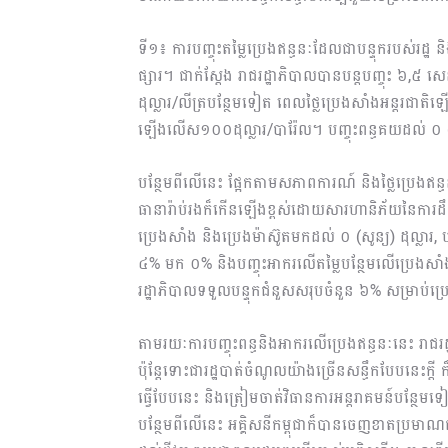
ទី១៖ ការបញ្ចុះតម្លៃប្រេងឥន្ធនៈដែលជាបន្ទុករបស់រដ្ឋ 
ផ្សារ។ ជាក់ស្តែង រាជរដ្ឋាភិបាលបានបន្តបញ្ចុះ ៦,៥ ស
ដុល្លារ/លីត្របន្ថែមទៀត ពេលថ្លៃប្រេងសាំងអន្តរជាតិឡ
ឡើងលើស១០០ដុល្លារ/បារ៉ែល។ បញ្ចុះពន្ធគយដល់ ០ (សូ
បន្ថែមពីលើនេះ ផ្អែកតាមសភាពការណ៍ និងថ្លៃប្រេងឥន្ធន
ធានារ៉ាប់រងក៏កើនឡើងខ្ពស់ដោយសារហានិភ័យនៃការដឹកជញ
ប្រេងសាំង និងប្រេងម៉ាស៊ូតមកដល់ ០ (សូន្យ) ដុល្លា
៤% មក ០% និងបញ្ចុះអាករលើតម្លៃបន្ថែមលើប្រេង
រដ្ឋាភិបាលទទួលបន្ទុកជំនួសសរុបចំនួន ៦% សម្រាប់ប្
តាមរយៈការបញ្ចុះពន្ធនិងអាករលើប្រេងឥន្ធនៈនេះ រាជ
ប៉ុន្តែទោះជារដ្ឋបាត់ចំណូលយ៉ាងច្រើនសន្ធឹកបែបនេះក្តី 
ធ្វើបែបនេះ និងត្រៀមចាត់វិធានការអន្តរាគមន៍បន្ថែមទ
បន្ថែមពីលើនេះ អគ្គិសនីកម្ពុជាក៏បានចេញខាតប្រមាណជា