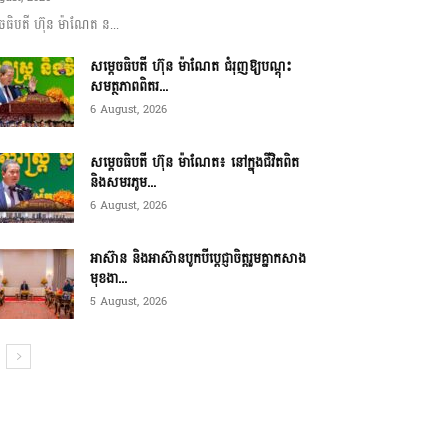
ចធិបតី ហ៊ុន ម៉ាណែត ន...
សម្តេចធិបតី ហ៊ុន ម៉ាណែត ជំរុញឱ្យបណ្តុះ
សមត្ថភាពពិតរ...
6 August, 2026
សម្តេចធិបតី ហ៊ុន ម៉ាណែត៖ នៅក្នុងជីវិតពិត
និងសមរភូម...
6 August, 2026
អាស៊ាន និងអាស៊ានបូកបីប្តេជ្ញាចិត្តរួមគ្នាកសាង
មុខងា...
5 August, 2026