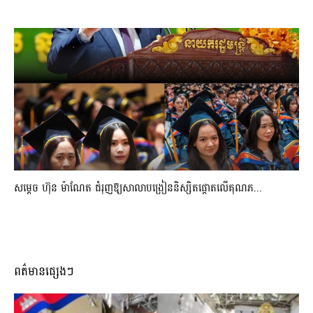
សម្តេច ហ៊ុន ម៉ាណែត ជំរុញឱ្យសាលាបង្រៀននិស្សិតផ្តោតលើគុណភ...
ពត៌មានផ្សេងៗ