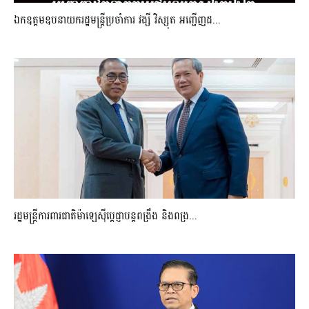
ឯកឧត្តមឧបនាយករដ្ឋមន្រ្តីប្រចាំការ វង្សី វិស្សុត អញ្ជើញដ...
រដ្ឋមន្ត្រីការពារជាតិម៉ាឡេស៊ីប្ដេជ្ញាបន្តពង្រឹង និងពង្រ...