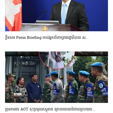
ខ្លឹមសារ Press Briefing របស់អ្នកនាំពាក្យរាជរដ្ឋាភិបាល ស...
ក្រុមការងារ AOT ចុះប្រមូលភស្តុតាង ក្រោយយោធាថៃវាយប្រហារល...