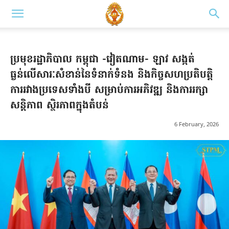
ប្រមុខរដ្ឋាភិបាល​ កម្ពុជា -វៀតណាម- ឡាវ សង្កត់
ធ្ងន់លើសារៈសំខាន់នៃទំនាក់ទំនង និងកិច្ចសហប្រតិបត្តិ
ការរវាងប្រទេសទាំងបី សម្រាប់ការអភិវឌ្ឍ និងការរក្សា
សន្តិភាព ស្ថិរភាពក្នុងតំបន់
6 February, 2026