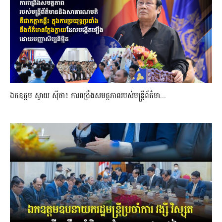
ឯកឧត្តម ស្វាយ ស៊ីថា៖ ការពង្រឹងសមត្ថភាពរបស់មន្ត្រីព័ត៌មា...