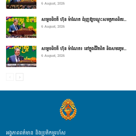
6 August, 2026
សម្តេចធិបតី ហ៊ុន ម៉ាណែត ជំរុញឱ្យបណ្តុះសមត្ថភាពពិតរ...
6 August, 2026
សម្តេចធិបតី ហ៊ុន ម៉ាណែត៖ នៅក្នុងជីវិតពិត និងសមរភូម...
6 August, 2026
អង្គភាពពត៌មាន និងប្រតិកម្មរហ័ស