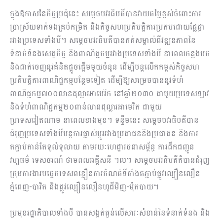
ក្នុងឱកាសនៃកិច្ចប្រជុំនេះ​ សម្តេចបវរធិបតីបានវាយតម្លៃខ្ពស់ចំពោះការ
ប្រាស្រ័យទាក់ទងគ្រប់កម្រិត និងកិច្ចសហប្រតិបត្តិការប្រកបដោយផ្លែផ្កា
រវាងប្រទេសទាំងបី។ សម្តេចបវរធិបតីបានកត់សម្គាល់ពីវឌ្ឍនភាពនៃ
ទំនាក់ទំនងសេដ្ឋកិច្ច និងពាណិជ្ជកម្មរវាងប្រទេសទាំងបី នាពេលកន្លងមក
និងដាក់ចេញនូវគំនិតផ្តួចផ្តើមមួយចំនួន ដើម្បីបន្តលើកកម្ពស់កិច្ចសហ
ប្រតិបត្តិការពាណិជ្ជកម្មបន្ថែមទៀត ដើម្បីឱ្យសម្រេចបាននូវទំហំ
ពាណិជ្ជកម្ម៧០០លានដុល្លារអាមេរិក នៅឆ្នាំ២០៣០ ជាមួយប្រទេសឡាវ
និងទំហំពាណិជ្ជកម្ម២០ពាន់លានដុល្លារអាមេរិក ជាមួយ
ប្រទេសវៀតណាម នាពេលខាងមុខ។ ទន្ទឹមនេះ សម្តេចបវរធិបតីបាន
ជំរុញប្រទេសទាំងបីបន្តការផ្លាស់ប្តូររវាងប្រជាជននិងប្រជាជន និងការ
តភ្ជាប់កាន់តែទូលំទូលាយ តាមរយៈហេដ្ឋារចនាសម្ព័ន្ធ ការដឹកជញ្ជូន
វប្បធម៌ ទេសចរណ៍ ថាមពលអគ្គីសនី ។ល។ សម្តេចបវរធិបតីក៏បានជំរុញ
ក្រុមការងារបច្ចេកទេសពន្លឿនការកំណត់ទីតាំងតភ្ជាប់ផ្លូវល្បឿនលឿន
ភ្នំពេញ-បាវិត និងផ្លូវល្បឿនលឿនហូជីមិញ-ម៉ុកបាយ។
ប្រមុខរដ្ឋាភិបាល​ទាំងបី​ បានសង្កត់ធ្ងន់លើសារៈសំខាន់នៃទំនាក់ទំនង និង