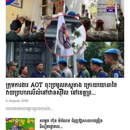
ក្រុមការងារ AOT ចុះប្រមូលភស្តុតាង ក្រោយយោធាថៃ
វាយប្រហារលើលំនៅឋានស៊ីវិល នៅខេត្តព្រ...
6 August, 2026
យោងតាមការបង្ហោះផ្សាយរបស់ក...
សម្តេច ហ៊ុន ម៉ាណែត ជំរុញឱ្យសាលាបង្រៀន
និស្សិតផ្តោតល...