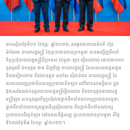
នារសៀលថ្ងៃទី០៦​ ខែកុម្ភៈ ឆ្នាំ២០២៦, សម្តេចមហាបវរធិបតី ហ៊ុន
ម៉ាណែត នាយករដ្ឋមន្រ្តី នៃព្រះរាជាណាចក្រកម្ពុជា បានអញ្ជើញដឹកនាំ
កិច្ចប្រជុំនាយករដ្ឋមន្ត្រីបីប្រទេស (កម្ពុជា-ឡាវ-វៀតណាម) ដោយមានការ
ចូលរួមពី ឯកឧត្តម ផាម​ មិញជិញ​ ​នាយករដ្ឋមន្ត្រី​ នៃ​សាធារណរដ្ឋ​សង្គម​
និយម​វៀតណាម​ និង​ឯកឧត្តម​ សនសៃ​ ស៊ីផាន់ដន​ នាយករដ្ឋមន្ត្រី​ នៃ​
សាធារណរដ្ឋ​ប្រជាធិបតេយ្យ​ប្រជាមានិត​ឡាវ​ នៅវិមាន​សាមគ្គី​ភាព​ ក្នុង
ឱកាសដែល​ឯកឧត្តម​នាយករដ្ឋមន្ត្រី​វៀតណាម​ និង​ឯកឧត្តម​នាយករដ្ឋ
មន្ត្រី​ឡាវ​ បានចូលរួមកិច្ចប្រជុំរវាង​ថ្នាក់ដឹកនាំគណបក្ស​ប្រជាជន​កម្ពុជា​,​
ថ្នាក់​ដឹកនាំ​គណបក្ស​កុម្មុយនីស្តវៀតណាម​ និង​ថ្នាក់​ដឹកនាំ​គណបក្ស​
ប្រជាជន​បដិវត្តន៍​ឡាវ​ នៅរាជធានីភ្នំពេញ​ ព្រះរាជាណាចក្រ​កម្ពុជា​ ពីថ្ងៃ​
ទី៦​ដល់ថ្ងៃទី៧​ ​ខែកុម្ភៈ​ ឆ្នាំ​២០២៦។