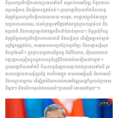
កិច្ចសហប្រតិបត្តិការរវាងប្រទេសទាំងបី សម្រាប់ការអភិវឌ្ឍ ក៏ដូចជាការ
រក្សាសន្តិភាព និងស្ថិរភាពក្នុងតំបន់។ ប្រមុខ​រដ្ឋាភិបាល​ទាំងបីបានបន្ត
ជំរុញកិច្ចសហប្រតិបត្តិការនយោបាយ-ការទូត, ការផ្លាស់ប្តូរព័ត៌មានក្នុង
យន្តការការបរទេស, ការគាំទ្រគ្នាទៅវិញទៅមកក្នុងក្របខណ្ឌតំបន់ និង
អន្តរជាតិ និងការផ្សារភ្ជាប់រវាងអ្នកដឹកនាំជំនាន់ក្រោយ។ កិច្ចប្រជុំ​ក៏បន្ត
ជំរុញកិច្ចសហប្រតិបត្តិការការពារជាតិ និងសន្តិសុខ ដើម្បីរួមគ្នាទប់ស្កាត់
ឧក្រិដ្ឋកម្មឆ្លងដែន, ការឆបោកតាមប្រព័ន្ធបច្ចេកវិទ្យា និងបញ្ហាសន្តិសុខ
មិនប្រពៃណី។ ក្នុងក្របខណ្ឌពាណិជ្ជកម្ម និងវិនិយោគ, វៀតណាមបាន
បង្ហាញការត្រៀមខ្លួនក្នុងការបន្តជំរុញវិនិយោគថែមទៀតនៅកម្ពុជា។
ប្រមុខ​រដ្ឋាភិបាល​ទាំងបី​ ក៏បានបន្តជំរុញការតភ្ជាប់រវាងប្រទេសទាំងបី រួម
មានហេដ្ឋារចនាសម្ព័ន្ធរូបវ័ន្ត ការដឹកជញ្ជូន ថាមពលអគ្គីសនី និងការអប់រំ
និងបណ្តុះបណ្តាល ដើម្បីរួមចំណែកដល់ការអភិវឌ្ឍសេដ្ឋកិច្ចរបស់ប្រទេស
និមួយៗ និងលើកកម្ពស់ទេសចរណ៍”ប្រទេសបី-គោលដៅមួយ”៕