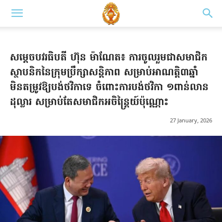
សម្តេចបវរធិបតី ហ៊ុន ម៉ាណែត៖ ការចូលរួម​ជា​សមាជិក​
ស្ថាបនិក​នៃ​ក្រុម​ប្រឹក្សាសន្តិភាព សម្រាប់អាណត្តិ៣ឆ្នាំ
មិនតម្រូវ​ឱ្យបង់​ថវិកា​ទេ ចំពោះការបង់ថវិកា ១ពាន់លាន
ដុល្លារ សម្រាប់​តែ​សមាជិក​អចិន្ត្រៃយ៍​ប៉ុណ្ណោះ
27 January, 2026