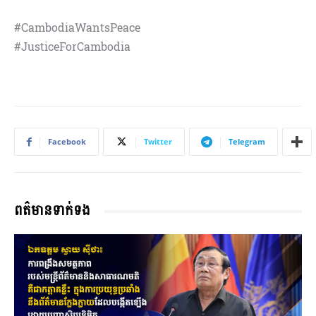
#CambodiaWantsPeace
#JusticeForCambodia
Facebook
Twitter
Telegram
ពត៌មានទាក់ទង