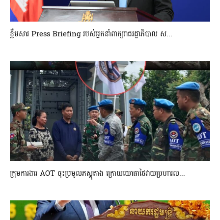
ខ្លឹមសារ Press Briefing របស់អ្នកនាំពាក្យរាជរដ្ឋាភិបាល ស...
ក្រុមការងារ AOT ចុះប្រមូលភស្តុតាង ក្រោយយោធាថៃវាយប្រហារល...