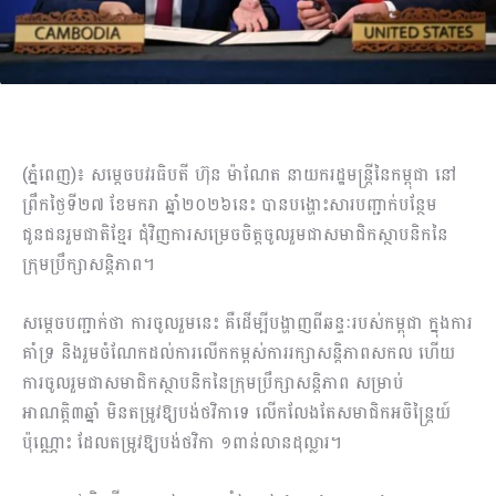
(ភ្នំពេញ)៖ សម្តេចបវរធិបតី ហ៊ុន ម៉ាណែត នាយករដ្ឋមន្ត្រីនៃកម្ពុជា នៅ​
ព្រឹកថ្ងៃទី២៧ ខែមករា ឆ្នាំ២០២៦នេះ បាន​បង្ហោះសារ​បញ្ជាក់​បន្ថែម​
ជូនជនរួមជាតិខ្មែរ ជុំវិញការ​សម្រេច​ចិត្តចូល​រួម​ជាសមាជិក​ស្ថាប​និកនៃ
ក្រុមប្រឹក្សាសន្តិភាព។
សម្តេចបញ្ជាក់ថា ការចូលរួមនេះ គឺដើម្បីបង្ហាញពីឆន្ទៈរបស់កម្ពុជា ក្នុង​ការ
គាំទ្រ និងរួ​មចំណែក​ដល់ការ​លើក​កម្ពស់​ការ​រក្សា​សន្តិភាព​សកល ហើយ
ការចូលរួម​ជាសមាជិក​ស្ថាបនិក​នៃក្រុម​ប្រឹក្សា​សន្តិភាព សម្រាប់
អាណត្តិ៣ឆ្នាំ មិនតម្រូវឱ្យបង់ថវិកាទេ លើក​លែង​តែ​សមាជិកអចិន្ត្រៃយ៍
ប៉ុណ្ណោះ ដែលតម្រូវឱ្យបង់ថវិកា ១ពាន់​លាន​ដុល្លារ។