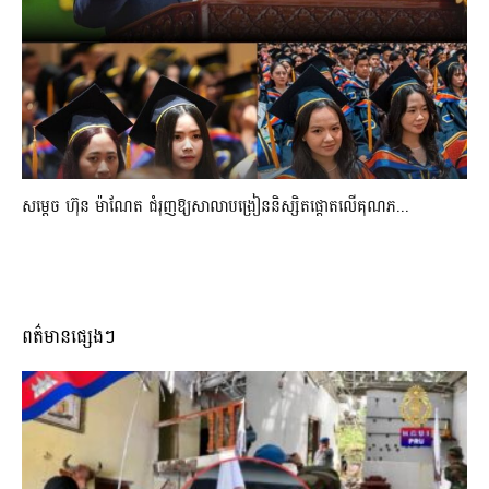
សម្តេច ហ៊ុន ម៉ាណែត ជំរុញឱ្យសាលាបង្រៀននិស្សិតផ្តោតលើគុណភ...
ពត៌មានផ្សេងៗ