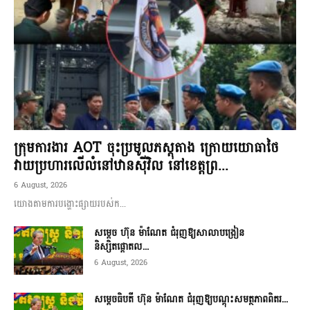
ក្រុមការងារ AOT ចុះប្រមូលភស្តុតាង ក្រោយយោធាថៃ
វាយប្រហារលើលំនៅឋានស៊ីវិល នៅខេត្តព្រ...
6 August, 2026
យោងតាមការបង្ហោះផ្សាយរបស់ក...
សម្តេច ហ៊ុន ម៉ាណែត ជំរុញឱ្យសាលាបង្រៀន
និស្សិតផ្តោតល...
6 August, 2026
សម្តេចធិបតី ហ៊ុន ម៉ាណែត ជំរុញឱ្យបណ្តុះសមត្ថភាពពិតរ...