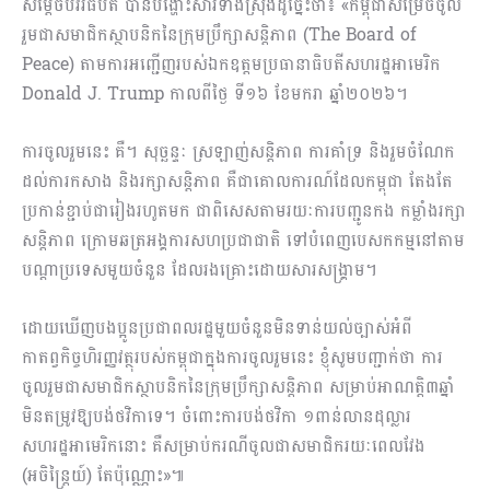
សម្តេចបវរធិបតី បានបង្ហោះសារទាំងស្រុងដូច្នេះថា៖ «កម្ពុជា​សម្រេច​ចូល
រួមជាសមាជិកស្ថាបនិកនៃក្រុមប្រឹក្សាសន្តិភាព (The Board of
Peace) តាមការ​អញ្ជើញ​របស់​ឯកឧត្តម​ប្រធានាធិបតី​សហ​រដ្ឋអាមេរិក
Donald J. Trump កាលពីថ្ងៃ ទី១៦ ខែមករា ឆ្នាំ២០២៦។
ការចូលរួមនេះ គឺ។ សុច្ឆន្ទៈ ស្រឡាញ់សន្តិភាព ការគាំទ្រ និង​រួម​ចំណែក
ដល់ការកសាង និងរក្សាសន្តិភាព គឺ​ជា​គោល​ការណ៍​ដែលកម្ពុជា តែងតែ
ប្រកាន់ខ្ជាប់ជារៀងរហូតមក ជាពិសេស​តាមរយៈការបញ្ជូនកង កម្លាំងរក្សា
សន្តិភាព ក្រោម​ឆត្រអង្គការ​សហ​ប្រជាជាតិ ទៅបំពេញ​បេសកកម្ម​នៅតាម​
បណ្តា​ប្រទេស​មួយ​ចំនួន ដែលរងគ្រោះដោយសារសង្រ្គាម។
ដោយឃើញបងប្អូនប្រជាពលរដ្ឋមួយចំនួនមិនទាន់យល់ច្បាស់អំពី
កាតព្វកិច្ចហិរញ្ញវត្ថុរបស់កម្ពុជាក្នុងការចូលរួមនេះ ខ្ញុំសូមបញ្ជាក់ថា ការ
ចូលរួមជាសមាជិកស្ថាបនិកនៃក្រុមប្រឹក្សាសន្តិភាព សម្រាប់អាណត្តិ៣ឆ្នាំ
មិនតម្រូវឱ្យបង់ថវិកាទេ។ ចំពោះការបង់ថវិកា ១ពាន់លានដុល្លារ
សហរដ្ឋអាមេរិកនោះ គឺសម្រាប់ករណីចូលជាសមាជិករយៈពេលវែង
(អចិន្ត្រៃយ៍) តែប៉ុណ្ណោះ»៕