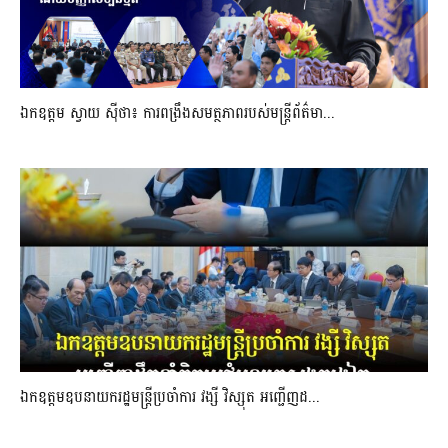
ឯកឧត្តម ស្វាយ ស៊ីថា៖ ការពង្រឹងសមត្ថភាពរបស់មន្ត្រីព័ត៌មា...
ឯកឧត្តមឧបនាយករដ្ឋមន្រ្តីប្រចាំការ វង្សី វិស្សុត អញ្ជើញដ...