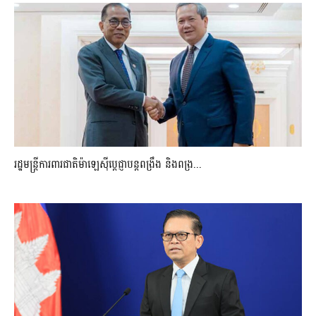
រដ្ឋមន្ត្រីការពារជាតិម៉ាឡេស៊ីប្ដេជ្ញាបន្តពង្រឹង និងពង្រ...