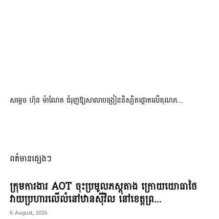
សម្តេច ហ៊ុន ម៉ាណែត ជំរុញឱ្យសាលាបង្រៀននិស្សិតផ្តោតលើគុណភ...
ពត៌មានផ្សេងៗ
ក្រុមការងារ AOT ចុះប្រមូលភស្តុតាង ក្រោយយោធាថៃ
វាយប្រហារលើលំនៅឋានស៊ីវិល នៅខេត្តព្រ...
6 August, 2026