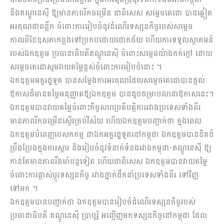
និងឥណ្ឌូនេស៊ី ឱ្យមានភាពរីកចម្រើន ជាពិសេស សម្ដេចតេជោ បានឆ្លៀត
អរគុណជាពន្លឹក ចំពោះការរៀបចំនូវដំណើរទស្សនកិច្ចរបស់សម្ដេច
កាលពីខែឧសភាកន្លងទៅប្រកបដោយជោគជ័យ ហើយការទទួលស្វាគមន៍
របស់ឯកឧត្ដម ប្រធានាធិបតីឥណ្ឌូនេស៊ី ចំពោះសម្ដេចយ៉ាងកក់ក្តៅ ដោយ
សម្ដេចតេជោសូមវាយតម្លៃខ្ពស់ចំពោះការរៀបចំនោះ ។
ឯកឧត្ដមអគ្គរដ្ឋទូត បានសម្ដែងការអរគុណដែលសម្ដេចតេជោបានផ្ដល់
ឱកាសដ៏មានតម្លៃអនុញ្ញាតឱ្យឯកឧត្ដម បានជួបជម្រាបលានាឱកាសនេះ។
ឯកឧត្ដមបានវាយតម្លៃចំពោះកិច្ចសហប្រតិបត្តិការរវាងប្រទេសទាំងពីរ
មានភាពរីកចម្រើនស្ទើរគ្រប់វិស័យ ហើយឯកឧត្ដមបញ្ជាក់ថា ក្នុងពេល
ឯកឧត្ដមបំពេញបេសកកម្ម ជាឯកអគ្គរដ្ឋទូតនៅកម្ពុជា ឯកឧត្ដមបានខិតខំ
ប្រឹងប្រែងក្នុងការស្ដារ និងរៀបចំនូវទំនាក់ទំនងរវាងកម្ពុជា-ឥណ្ឌូនេស៊ី ឱ្យ
កាន់តែមានភាពរឹងមាំបន្តទៀត ហើយជាពិសេស ឯកឧត្ដមបានវាយតម្លៃ
ចំពោះការផ្លាស់ប្ដូរទស្សនកិច្ច រវាងថ្នាក់ដឹកនាំប្រទេសទាំងពីរ ទៅវិញ
ទៅមក ។
ឯកឧត្ដមបានបញ្ជាក់ថា ឯកឧត្ដមបានរៀបចំដំណើរទស្សនកិច្ចរបស់
ប្រធានាធិបតី ឥណ្ឌូនេស៊ី ប្រាបូវ៉ូ អញ្ជើញមកទស្សនកិច្ចនៅកម្ពុជា ដែល