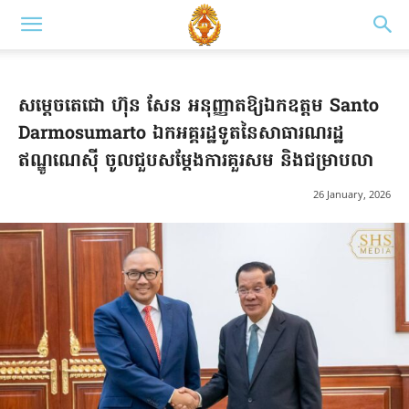
សម្តេចតេជោ ហ៊ុន សែន អនុញ្ញាតឱ្យឯកឧត្ដម Santo
Darmosumarto ឯកអគ្គរដ្ឋទូតនៃសាធារណរដ្ឋ
ឥណ្ឌូណេស៊ី ចូលជួបសម្តែងការគួរសម និងជម្រាបលា
26 January, 2026