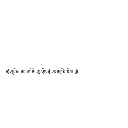
រដ្ឋមន្ត្រីការពារជាតិម៉ាឡេស៊ីប្ដេជ្ញាបន្តពង្រឹង និងពង្រ...