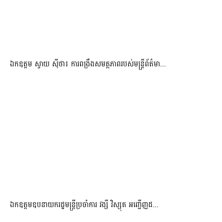
ឯកឧត្តម ស្វាយ ស៊ីថា៖ ការពង្រឹងសមត្ថភាពរបស់មន្ត្រីព័ត៌មា...
ឯកឧត្តមឧបនាយករដ្ឋមន្រ្តីប្រចាំការ វង្សី វិស្សុត អញ្ជើញដ...