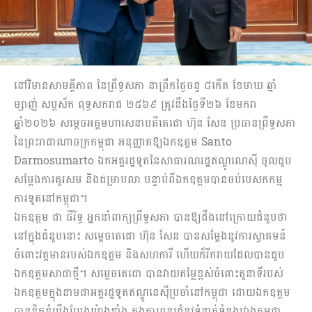
នៅវិមានសាមគ្គីភាព នៃព្រឹទ្ធសភា នាព្រឹកថ្ងៃចន្ទ ៨កើត ខែមាឃ ឆ្នាំ
ម្សាញ់ សប្តស័ក ពុទ្ធសករាជ ២៥៦៩ ត្រូវនឹងថ្ងៃទី២៦ ខែមករា
ឆ្នាំ២០២៦ សម្តេចអគ្គមហាសេនាបតីតេជោ ហ៊ុន សែន ប្រធានព្រឹទ្ធសភា
នៃព្រះរាជាណាចក្រកម្ពុជា អនុញ្ញាតឱ្យឯកឧត្ដម Santo
Darmosumarto ឯកអគ្គរដ្ឋទូតនៃសាធារណរដ្ឋឥណ្ឌូណេស៊ី ចូលជួប
សម្តែងការគួរសម និងជម្រាបលា បន្ទាប់ពីឯកឧត្ដមបានចប់បេសកកម្ម
ការទូតនៅកម្ពុជា។
ឯកឧត្ដម ជា ធីរិទ្ធ អ្នកនាំពាក្យព្រឹទ្ធសភា បានឱ្យដឹងនៅក្រោយជំនួបថា
នៅក្នុងជំនួបនោះ សម្ដេចតេជោ ហ៊ុន សែន បានសម្ដែងនូវការស្វាគមន៍
ចំពោះវត្តមានរបស់ឯកឧត្ដម និងសហការី ហើយក៏រីករាយដែលបានជួប
ឯកឧត្ដមសាជាថ្មី។ សម្ដេចតេជោ បានវាយតម្លៃខ្ពស់ចំពោះតួនាទីរបស់
ឯកឧត្ដមក្នុងនាមជាអគ្គរដ្ឋទូតឥណ្ឌូនេស៊ីប្រចាំនៅកម្ពុជា ដោយឯកឧត្ដម
បានខិតខំប្រឹងប្រែងយ៉ាងខ្លាំង ក្នុងការពូនជ្រុំនូវទំនាក់ទំនងរវាងកម្ពុជា