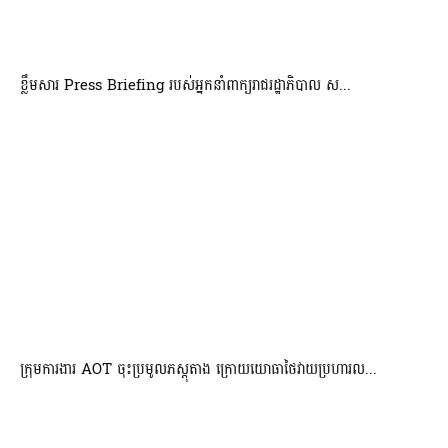
ខ្លឹមសារ Press Briefing របស់អ្នកនាំពាក្យរាជរដ្ឋាភិបាល ស...
ក្រុមការងារ AOT ចុះប្រមូលភស្តុតាង ក្រោយយោធាថៃវាយប្រហារល...