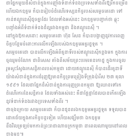
ជាផ្នែកមួយដ៏សំខាន់ក្នុងការញ៉ាំងទំនាក់ទំនងប្រទេសទាំងពីរឱ្យរីកចម្រើន
ហើយឯកឧត្ដម ក៏បានរៀបចំដំណើរទស្សនកិច្ចរបស់សម្ដេចតេជោ ទៅ
កាន់ឥណ្ឌូនេស៊ីដូចគ្នាដែរ ដែលទាំងអស់នេះ ឯកឧត្ដមបញ្ជាក់ថា ឆ្លុះ
បញ្ចាំងអំពីទំនាក់ទំនងដ៏ល្អរវាងកម្ពុជា និងឥណ្ឌូនេស៊ី ។
នៅក្នុងឱកាសនោះ សម្ដេចតេជោ ហ៊ុន សែន ក៏បានបង្ហាញនូវការពេញ
ចិត្តបន្ថែមចំពោះការលើកឡើងរបស់ឯកឧត្ដមអគ្គរដ្ឋទូត ។
សម្ដេចតេជោ បានលើកឡើងអំពីតួនាទីរបស់ឥណ្ឌូនេស៊ីកន្លងមក ក្នុងការ
ចូលរួមចំណែក ជាពិសេស តាំងពីសម័យព្រះបរមរតនកោដ្ឋ ក្នុងការចូល
រួមស្វះស្វែងរកសន្តិភាពរបស់កម្ពុជា ដោយឥណ្ឌូនេស៊ី ក៏បានដើរតួនាទី
យ៉ាងសំខាន់ក្នុងការជំរុញឱ្យមានកិច្ចព្រមព្រៀងទីក្រុងប៉ារីស ២៣ តុលា
១៩៩១ ដែលជាផ្នែកដ៏សំខាន់ក្នុងការរុញច្រានកម្ពុជា ឱ្យឈានទៅរក
ដំណើរការនៃសន្តិភាព ដែលទាំងអស់នេះ គឺជាផ្លែផ្កាដែលបានកើតឡើង
នូវទំនាក់ទំនងរវាងប្រទេសទាំងពីរ ។
ជាចុងក្រោយ សម្ដេចតេជោ ក៏បានជូនពរឯកឧត្ដមអគ្គរដ្ឋទូត ទទួលបាន
ជោគជ័យក្នុងភារកិច្ចបន្តទៀត ហើយសង្ឃឹមថា ឯកឧត្ដម
នឹងវិលត្រឡប់មកកាន់ព្រះរាជាណាចក្រកម្ពុជា នាពេលណាមួយនៅពេល
ខាងមុខ៕