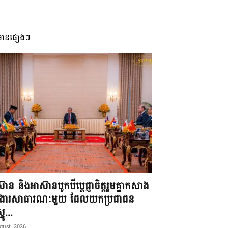
មានផ្សេងៗ
៊ាន និងអាស៊ានបូកបីប្តេជ្ញាចិត្តរួមគ្នាកសាង
ខងារសាធារណៈមួយ ដែលយកប្រជាជន
នូ...
gust, 2026