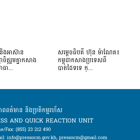
និងអាស៊ាន
សម្ដេចធិបតី ហ៊ុន ម៉ាណែត៖
្ញាចិត្តរួមគ្នាកសាង
កម្ពុជាកសាងប្រទេសពី
ាធា...
បាតដៃទទេ ក្...
ភាពពត៌មាន និងប្រតិកម្មរហ័ស
SS AND QUICK REACTION UNIT
e/Fax: (855) 23 212 490
il: info@pressocm.gov.kh, pressocm@gmail.com