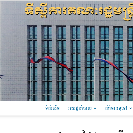
ទំព័រដើម
រាជរដ្ឋាភិបាល
ព័ត៌មានទូទៅ