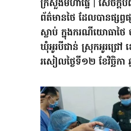
ក្រសួងមហាផ្ទៃ | សេចក្តី
ព័ត៌មានថៃ ដែលបានផ្សព្វផ្
ស្លាប់ ក្នុងករណីយោធាថៃ ប
ឃុំអូរបីជាន់ ស្រុកអូរជ្រ
រសៀលថ្ងៃទី១២ ខែវិច្ឆិកា