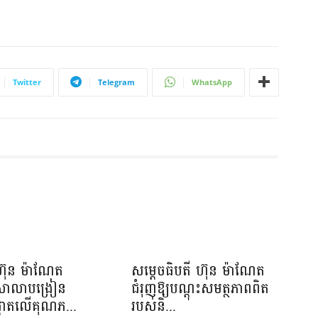
Twitter
Telegram
WhatsApp
ហ៊ុន ម៉ាណែត
សម្តេចធិបតី ហ៊ុន ម៉ាណែត
យសាលាបង្រៀន
ជំរុញឱ្យបណ្តុះសមត្ថភាពពិត
ផ្តោតលើគុណភ...
របស់និ...