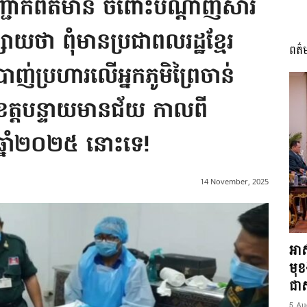
បញ្ជាក់ព័ត៌មាន ចំពោះបណ្តាញសារ
សាយថា ពុំមានប្រជាពលរដ្ឋខ្មែរ
ពត៌
I
ាញ់ប្រហារលើអ្នកភូមិព្រៃចាន់
ៅ ខេត្តបន្ទាយមានជ័យ កាលពី
 ឆ្នាំ២០២៥ នោះទេ!
អង្គ
14 November, 2025
ភាព​
អាស
មុ
ជាស្
5 Au