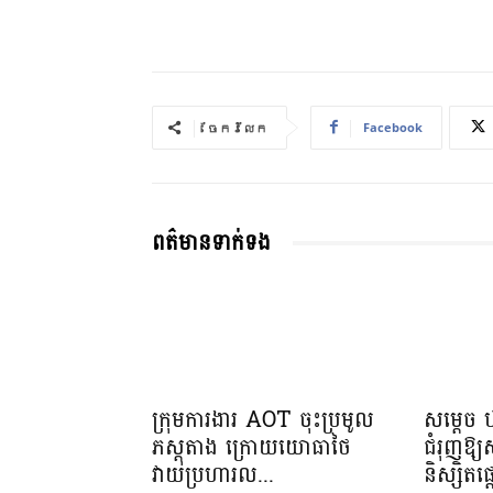
Facebook
ចែករំលែក
ពត៌មានទាក់ទង
ក្រុមការងារ AOT ចុះប្រមូល
សម្តេច 
ភស្តុតាង ក្រោយយោធាថៃ
ជំរុញឱ្
វាយប្រហារល...
និស្សិត