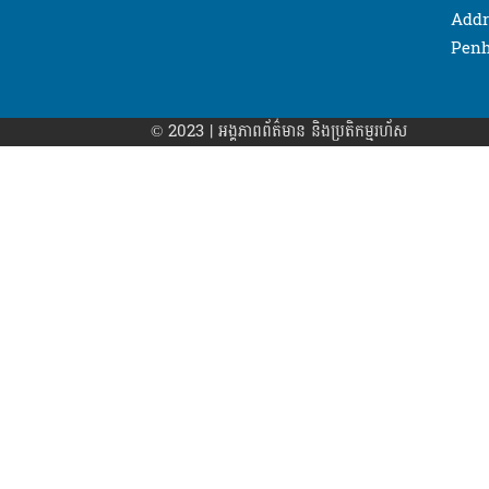
Addr
Penh
© 2023 | អង្គភាព​ព័ត៌មាន​ និងប្រតិកម្មរហ័ស