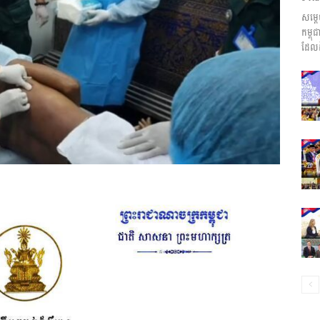
សម្ត
ព័ត៌មាន​
កម្ព
ដែលដ
និង
ប្រតិកម្ម
រហ័ស