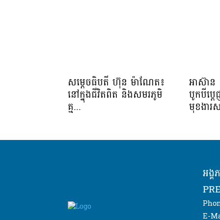
សម្តេចធិបតី ហ៊ុន ម៉ាណែត៖
អាស៊ាន 
នៅក្នុងជីវិតពិត និងសមរភូមិ
បូកបីប្តេជ
គ្ម...
មុខងារស
អង្គ
PRE
Phon
E-Ma