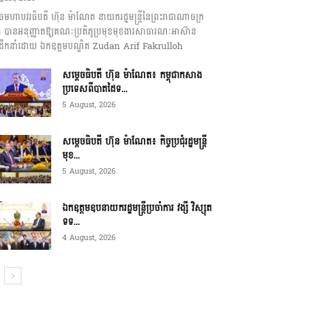
េចមហាបវរធិបតី ហ៊ុន ម៉ាណែត នាយករដ្ឋមន្ត្រីនៃព្រះរាជាណាចក្រ
ុជា បានអនុញ្ញាតឱ្យគណៈប្រតិភូប្រមុខមុខងារសាធារណៈអាស៊ាន
ឹកនាំដោយ ឯកឧត្តមបណ្ឌិត Zudan Arif Fakrulloh
សម្ដេចធិបតី ហ៊ុន ម៉ាណែត៖ កម្ពុជាកសាង
ប្រទេសពីបាតដៃទ...
5 August, 2026
សម្ដេចធិបតី ហ៊ុន ម៉ាណែត៖ កិច្ចប្រជុំរដ្ឋមន្ត្រី
មុខ...
5 August, 2026
ឯកឧត្តមឧបនាយករដ្ឋមន្ត្រីប្រចាំការ វង្សី វិស្សុត
ទទ...
4 August, 2026