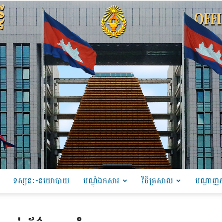
ទស្សនៈ-នយោបាយ
បណ្ដុំឯកសារ
វិចិត្រសាល
បណ្តាញស
PRU