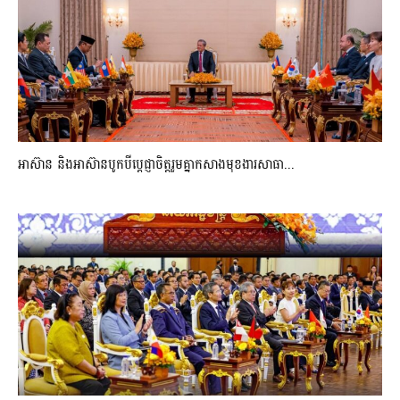
អាស៊ាន និងអាស៊ានបូកបីប្តេជ្ញាចិត្តរួមគ្នាកសាងមុខងារសាធា...