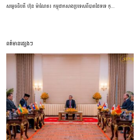
សម្ដេចធិបតី ហ៊ុន ម៉ាណែត៖ កម្ពុជាកសាងប្រទេសពីបាតដៃទទេ ក្...
ពត៌មានផ្សេងៗ