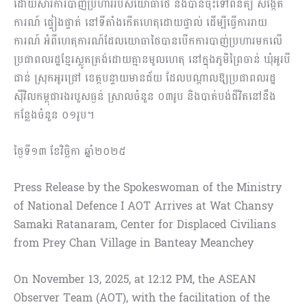
ដោយសារការបាញ់ប្រហាររបស់យោធាថៃ និងបានចុះទៅពិនិត្យ សង្កេត
ការណ៍ ផ្ទៀងផ្ទាត់ នៅទីតាំងកើតហេតុដោយផ្ទាល់ ដើម្បីធ្វើការរាយ
ការណ៍ អំពីហេតុការណ៍ដែលយោធាថៃបានបើកការបាញ់ប្រហារមកលើ
ប្រជាពលរដ្ឋខ្មែរស្លូតត្រង់ដោយគ្មានមូលហេតុ នៅក្នុងភូមិព្រៃចាន់ ឃុំអូរបី
ជាន់ ស្រុកអូរជ្រៅ ខេត្តបន្ទាយមានជ័យ ដែលបណ្តាលឱ្យប្រជាពលរដ្ឋ
ស៊ីវិលកម្ពុជារងរបួសធ្ងន់ ស្រាលចំនួន ០៣រូប និងបាត់បង់ជីវិតនៅនឹង
កន្លែងចំនួន ០១រូប។
ថ្ងៃទី១៣ ខែវិច្ឆិកា ឆ្នាំ២០២៥
Press Release by the Spokeswoman of the Ministry
of National Defence I AOT Arrives at Wat Chansy
Samaki Ratanaram, Center for Displaced Civilians
from Prey Chan Village in Banteay Meanchey
On November 13, 2025, at 12:12 PM, the ASEAN
Observer Team (AOT), with the facilitation of the