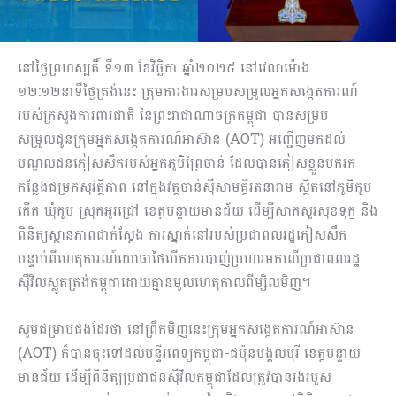
នៅថ្ងៃព្រហស្បតិ៍ ទី១៣ ខែវិច្ឆិកា ឆ្នាំ២០២៥ នៅវេលាម៉ោង
១២:១២នាទីថ្ងៃត្រង់នេះ ក្រុមការងារសម្របសម្រួលអ្នកសង្កេតការណ៍
របស់ក្រសួងការពារជាតិ នៃព្រះរាជាណាចក្រកម្ពុជា បានសម្រប
សម្រួលជូនក្រុមអ្នកសង្កេតការណ៍អាស៊ាន (AOT) អញ្ជើញមកដល់
មណ្ឌលជនភៀសសឹករបស់អ្នកភូមិព្រៃចាន់ ដែលបានភៀសខ្លួនមករក
កន្លែងជម្រកសុវត្ថិភាព នៅក្នុងវត្តចាន់ស៊ីសាមគ្គីរតនារាម ស្ថិតនៅភូមិកូប
កើត ឃុំកូប ស្រុកអូរជ្រៅ ខេត្តបន្ទាយមានជ័យ ដើម្បីសាកសួរសុខទុក្ខ និង
ពិនិត្យស្ថានភាពជាក់ស្តែង ការស្នាក់នៅរបស់ប្រជាពលរដ្ឋភៀសសឹក
បន្ទាប់ពីហេតុការណ៍យោធាថៃបើកការបាញ់ប្រហារមកលើប្រជាពលរដ្ឋ
ស៊ីវិលស្លូតត្រង់កម្ពុជាដោយគ្មានមូលហេតុកាលពីម្សិលមិញ។
សូមជម្រាបផងដែរថា នៅព្រឹកមិញនេះក្រុមអ្នកសង្កេតការណ៍អាស៊ាន
(AOT) ក៏បានចុះទៅដល់មន្ទីរពេទ្យកម្ពុជា-ជប៉ុនមង្គលបុរី ខេត្តបន្ទាយ
មានជ័យ ដើម្បីពិនិត្យប្រជាជនស៊ីវិលកម្ពុជាដែលត្រូវបានរងរបួស