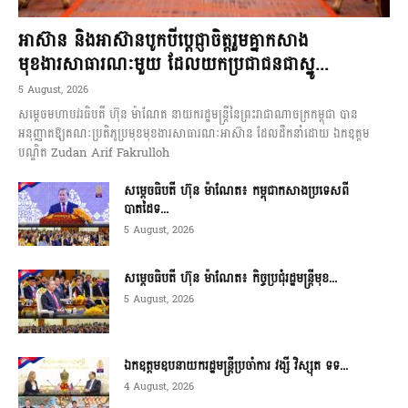
អាស៊ាន និងអាស៊ានបូកបីប្តេជ្ញាចិត្តរួមគ្នាកសាង
មុខងារសាធារណៈមួយ ដែលយកប្រជាជនជាស្នូ...
5 August, 2026
សម្តេចមហាបវរធិបតី ហ៊ុន ម៉ាណែត នាយករដ្ឋមន្ត្រីនៃព្រះរាជាណាចក្រកម្ពុជា បាន
អនុញ្ញាតឱ្យគណៈប្រតិភូប្រមុខមុខងារសាធារណៈអាស៊ាន ដែលដឹកនាំដោយ ឯកឧត្តម
បណ្ឌិត Zudan Arif Fakrulloh
សម្ដេចធិបតី ហ៊ុន ម៉ាណែត៖ កម្ពុជាកសាងប្រទេសពី
បាតដៃទ...
5 August, 2026
សម្ដេចធិបតី ហ៊ុន ម៉ាណែត៖ កិច្ចប្រជុំរដ្ឋមន្ត្រីមុខ...
5 August, 2026
ឯកឧត្តមឧបនាយករដ្ឋមន្ត្រីប្រចាំការ វង្សី វិស្សុត ទទ...
4 August, 2026