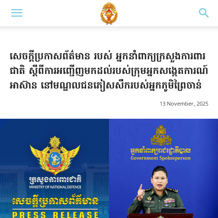
សេចក្តីប្រកាសព័ត៌មាន របស់ អ្នកនាំពាក្យក្រសួងការពារ
ជាតិ ស្តីពីការអញ្ជើញមកដល់របស់ក្រុមអ្នកសង្កេតការណ៍
អាស៊ាន នៅមណ្ឌលជនភៀសសឹករបស់អ្នកភូមិព្រៃចាន់
13 November, 2025