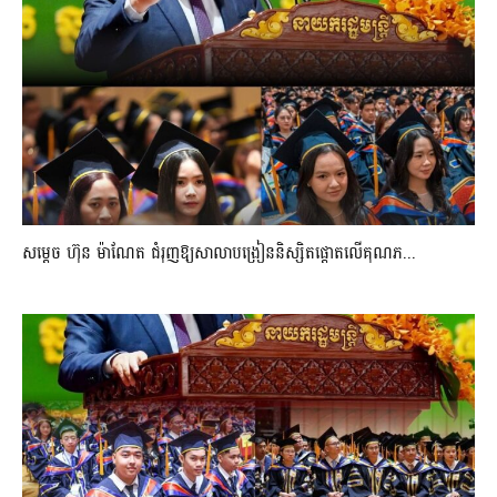
សម្តេច ហ៊ុន ម៉ាណែត ជំរុញឱ្យសាលាបង្រៀននិស្សិតផ្តោតលើគុណភ...