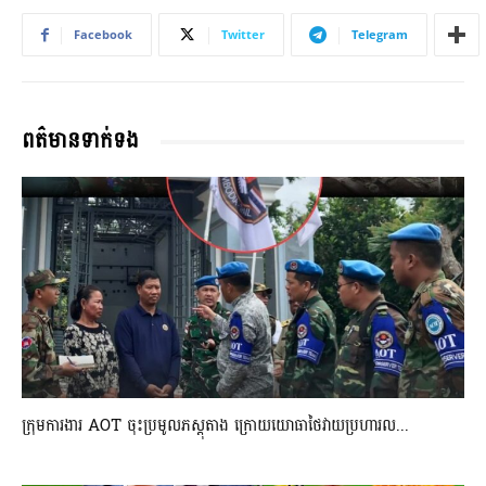
Facebook
Twitter
Telegram
ពត៌មានទាក់ទង
ក្រុមការងារ AOT ចុះប្រមូលភស្តុតាង ក្រោយយោធាថៃវាយប្រហារល...