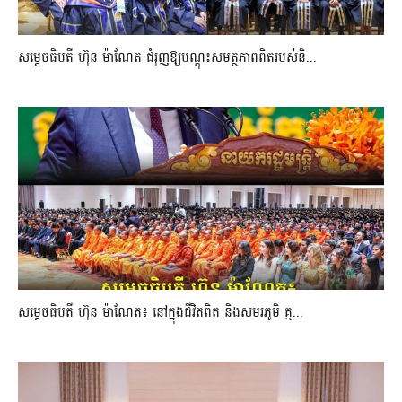
សម្តេចធិបតី ហ៊ុន ម៉ាណែត ជំរុញឱ្យបណ្តុះសមត្ថភាពពិតរបស់និ...
សម្តេចធិបតី ហ៊ុន ម៉ាណែត៖ នៅក្នុងជីវិតពិត និងសមរភូមិ គ្ម...