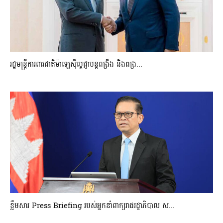
រដ្ឋមន្ត្រីការពារជាតិម៉ាឡេស៊ីប្ដេជ្ញាបន្តពង្រឹង និងពង្រ...
ខ្លឹមសារ Press Briefing របស់អ្នកនាំពាក្យរាជរដ្ឋាភិបាល ស...