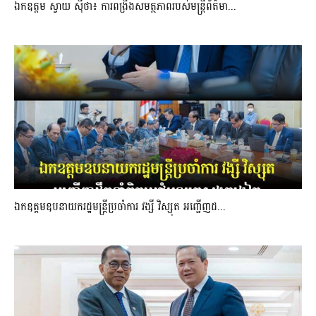
ឯកឧត្តម ស្វាយ ស៊ីថា៖ ការពង្រឹងសមត្ថភាពរបស់មន្ត្រីព័ត៌មា...
ឯកឧត្តមឧបនាយករដ្ឋមន្រ្តីប្រចាំការ វង្សី វិស្សុត អញ្ជើញដ...