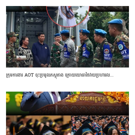
ក្រុមការងារ AOT ចុះប្រមូលភស្តុតាង ក្រោយយោធាថៃវាយប្រហារល...