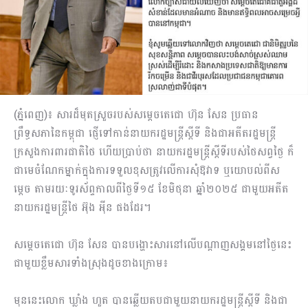
(ភ្នំពេញ)៖ សារដ៏មុតស្រួចរបស់សម្តេចតេជោ​ ហ៊ុន សែន ប្រធាន
ព្រឹទ្ធសភានៃកម្ពុជា ផ្ញើទៅកាន់នាយករដ្ឋមន្ត្រីស្តីទី និងជាអតីតរដ្ឋមន្ត្រី
ក្រសួងការពារជាតិថៃ ហើយប្រាប់ថា នាយករដ្ឋមន្ត្រីស្តីទីរបស់ថៃសព្វថ្ងៃ ក៏
ជាមេចំណែកម្នាក់ក្នុងការទទួលខុសត្រូវលើការសុំឱវាទ ឬយោបល់ពីស
ម្តេច តាមរយៈទូរស័ព្ទកាលពីថ្ងៃទី១៥ ខែមិថុនា ឆ្នាំ២០២៥ ជាមួយអតីត
នាយករដ្ឋមន្រ្តីថៃ អ៊ុង អ៉ីន ផងដែរ។
សម្តេចតេជោ ហ៊ុន សែន បានបង្ហោះសារនៅលើបណ្តាញសង្គមនៅថ្ងៃនេះ
ជាមួយខ្លឹមសារទាំងស្រុងដូចខាងក្រោម៖
មុននេះលោក ឃ្លាំង ហួត បានឆ្លើយតបជាមួយនាយករដ្ឋមន្ត្រីស្តីទី និងជា