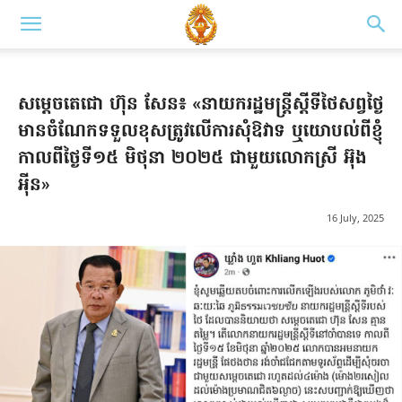
សម្តេចតេជោ ហ៊ុន សែន៖ «នាយករដ្ឋមន្ត្រីស្តីទីថៃសព្វថ្ងៃ
មានចំណែកទទួលខុសត្រូវលើការសុំឱវាទ ឬយោបល់ពីខ្ញុំ
កាលពីថ្ងៃទី១៥ មិថុនា ២០២៥ ជាមួយលោកស្រី អ៊ុង
អុីន»
16 July, 2025