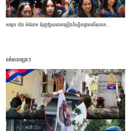
សម្តេច ហ៊ុន ម៉ាណែត ជំរុញឱ្យសាលាបង្រៀននិស្សិតផ្តោតលើគុណភ...
ពត៌មានផ្សេងៗ