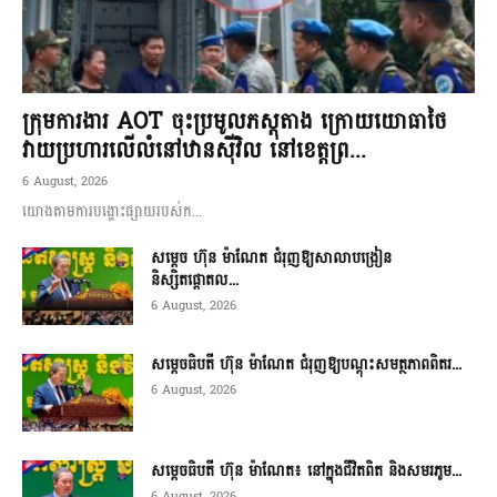
ក្រុមការងារ AOT ចុះប្រមូលភស្តុតាង ក្រោយយោធាថៃ
វាយប្រហារលើលំនៅឋានស៊ីវិល នៅខេត្តព្រ...
6 August, 2026
យោងតាមការបង្ហោះផ្សាយរបស់ក...
សម្តេច ហ៊ុន ម៉ាណែត ជំរុញឱ្យសាលាបង្រៀន
និស្សិតផ្តោតល...
6 August, 2026
សម្តេចធិបតី ហ៊ុន ម៉ាណែត ជំរុញឱ្យបណ្តុះសមត្ថភាពពិតរ...
6 August, 2026
សម្តេចធិបតី ហ៊ុន ម៉ាណែត៖ នៅក្នុងជីវិតពិត និងសមរភូម...
6 August, 2026