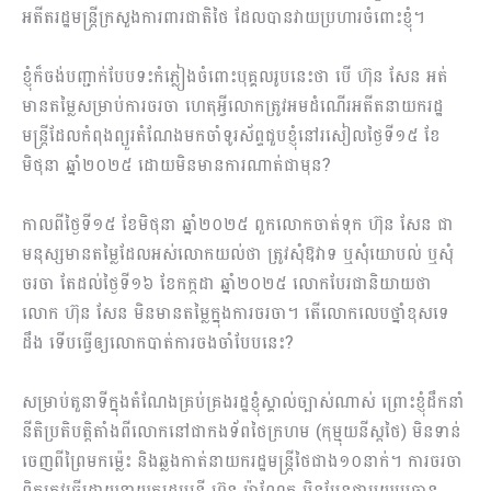
អតីតរដ្ឋមន្ត្រីក្រសួងការពារជាតិថៃ ដែលបានវាយប្រហារចំពោះខ្ញុំ។
ខ្ញុំក៏ចង់បញ្ជាក់បែបទះកំភ្លៀងចំពោះបុគ្គលរូបនេះថា បើ ហ៊ុន សែន អត់
មានតម្លៃសម្រាប់ការចរចា ហេតុអ្វីលោកត្រូវអមដំណើរអតីតនាយករដ្ឋ
មន្ត្រីដែលកំពុងព្យួរតំណែងមកចាំទូរស័ព្ទជួបខ្ញុំនៅរសៀលថ្ងៃទី១៥ ខែ
មិថុនា ឆ្នាំ២០២៥ ដោយមិនមានការណាត់ជាមុន?
កាលពីថ្ងៃទី១៥ ខែមិថុនា ឆ្នាំ២០២៥ ពួកលោកចាត់ទុក ហ៊ុន សែន ជា
មនុស្សមានតម្លៃដែលអស់លោកយល់ថា ត្រូវសុំឱវាទ ឬសុំយោបល់ ឬសុំ
ចរចា តែដល់ថ្ងៃទី១៦ ខែកក្កដា ឆ្នាំ២០២៥ លោកបែរជានិយាយថា
លោក ហ៊ុន សែន មិនមានតម្លៃក្នុងការចរចា។ តើលោកលេបថ្នាំខុសទេ
ដឹង ទើបធ្វើឲ្យលោកបាត់ការចងចាំបែបនេះ?
សម្រាប់តួនាទីក្នុងតំណែងគ្រប់គ្រងរដ្ឋខ្ញុំស្គាល់ច្បាស់ណាស់ ព្រោះខ្ញុំដឹកនាំ
នីតិប្រតិបត្តិតាំងពីលោកនៅជាកងទ័ពថៃក្រហម (កុម្មុយនីស្តថៃ) មិនទាន់
ចេញពីព្រៃមកម្ល៉េះ និងឆ្លងកាត់នាយករដ្ឋមន្ត្រីថៃជាង១០នាក់។ ការចរចា
ពិតត្រូវធ្វើដោយនាយករដ្ឋមន្ត្រី ហ៊ុន ម៉ាណែត មិនមែនជាមួយប្រធាន