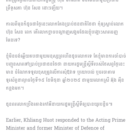
ព្រឹទ្ធសភា ហ៊ុន សែន នោះឡើយ។
កាលពីមុនក៏ដូចជាថ្ងៃនេះលោកតែងប្រាប់ជនជាតិថៃថា កុំឲ្យស្តាប់លោក
ហ៊ុន សែន ពេក តើលោកខ្លាចបណ្តាញសង្គមដែលខ្ញុំបង្ហោះសារចេញ
មែនទេ?
ខ្ញុំមិនចង់ឆ្លើយតបជាមួយមនុស្សព្រហើនដូចលោកទេ តែខ្ញុំមានការចាំបាច់
បញ្ជូនសារទៅប្រាប់ប្រជាជនថៃថា នាយករដ្ឋមន្ត្រីស្តីទីរបស់ថៃសព្វថ្ងៃនេះ
មាន ចំណែកទទួលខុសត្រូវលើការសុំឱវាទ ឬយោបល់ ឬចរចាតាម
ទូរស័ព្ទនាល្ងាចថ្ងៃទី១៥ ខែមិថុនា ឆ្នាំ២០២៥ ជាមួយលោកស្រី អ៊ុង អុីន
កន្លងមក។
ជូនពរលោកប្រឹងតោងកៅអីនាយករដ្ឋមន្ត្រីស្តីទីឲ្យបានយូរបន្តិច៕
Earlier, Khliang Huot responded to the Acting Prime
Minister and former Minister of Defence of