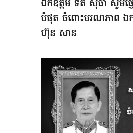
ឯកឧត្តម ទិត សុធា សូមផ្ញើ
បំផុត ចំពោះមរណភាព ឯកឧត្
ហ៊ុន សាន