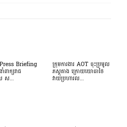
រ Press Briefing
ក្រុមការងារ AOT ចុះប្រមូល
នាំពាក្យរាជ
ភស្តុតាង ក្រោយយោធាថៃ
ាល ស...
វាយប្រហារល...