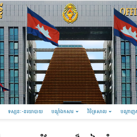
ទស្សនៈ-នយោបាយ
បណ្ដុំឯកសារ
វិចិត្រសាល
បណ្តាញស
PRU