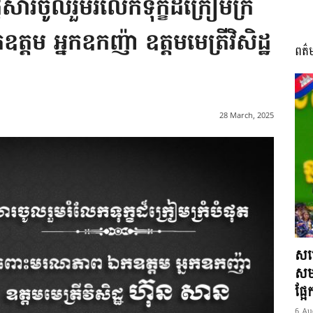
សារចូលរួមរំលែកទុក្ខដ៏ក្រៀមក្រំ
តម អ្នកឧកញ៉ា ឧត្តមមេត្រីវិសិដ្ឋ
ពត៌
I
28 March, 2025
អង្គ
ភាព​
សម្
សមត
ផ្អ
6 Au