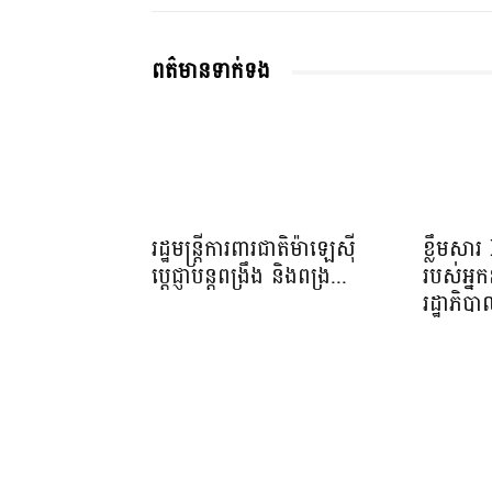
ពត៌មានទាក់ទង
រដ្ឋមន្ត្រីការពារជាតិម៉ាឡេស៊ី
ខ្លឹមសា
ប្ដេជ្ញាបន្តពង្រឹង និងពង្រ...
របស់អ្នក
រដ្ឋាភិប