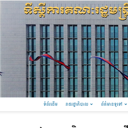
ទំព័រដើម
រាជរដ្ឋាភិបាល
ព័ត៌មានទូទៅ