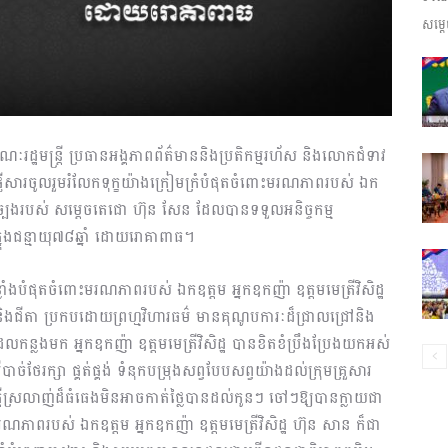
សម្តេ
ព័ត៌មាន​
គណៈរដ្ឋមន្រ្តី ប្រធានអង្គភាពព័ត៌មាននិងប្រតិកម្មរហ័ស និងលោកជំទាវ
និង
 បានផ្ញើសារចូលរួមរំលែកទុក្ខយ៉ាងក្រៀមក្រំបំផុតចំពោះមរណភាពរបស់ ឯក
រុសច្បងរបស់ សម្តេចតេជោ ហ៊ុន សែន ដែលបានទទួលអនិច្ចកម្ម
្នុងជន្មាយុ៧៨ឆ្នាំ ដោយរោគាពាធ។
លាំងបំផុតចំពោះមរណភាពរបស់ ឯកឧត្តម អ្នកឧកញ៉ា ឧត្តមមេត្រីវិសិដ្ឋ
ប្រតិកម្ម
ក និងជីតា ប្រកបដោយព្រហ្មវិហារធម៌ មានគុណូបការៈដ៏ជ្រាលជ្រៅនិង
លកន្លងមក អ្នកឧកញ៉ា ឧត្តមមេត្រីវិសិដ្ឋ បានខិតខំប្រឹងប្រែងយកអស់
ឹមបីបាច់ថែរក្សា ផ្គត់ផ្គង់ ទំនុកបម្រុងសព្វបែបសព្វយ៉ាងដល់ក្រុមគ្រួសារ
េចក្ដីស្រលាញ់ដ៏ធំធេងមិនអាចកាត់ថ្លៃបានដល់កូនៗ ចៅៗឱ្យបានក្លាយជា
រហ័ស
ណភាពរបស់ ឯកឧត្តម អ្នកឧកញ៉ា ឧត្តមមេត្រីវិសិដ្ឋ ហ៊ុន សាន ក៏ជា