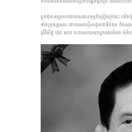
ការបាត់បង់ដ៏ធំធេងឥស្សរជនឆ្នើមមួយរូប ដែលបានខិត
ក្នុងឱកាសប្រកបដោយសមានទុក្ខដ៏ក្រៀមក្រំនេះ យើងខ្ញ
ទាំងក្រុមគ្រួសារ ដោយសេចក្តីសង្វេគជាទីបំផុត និងសូម
ត្រីវិសិដ្ឋ ហ៊ុន សាន បានសោយសុខក្នុងសុគតិភព កុំប