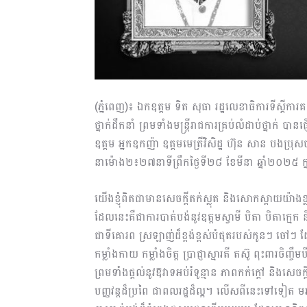
(ភ្នំពេញ)៖ ឯកឧត្តម ទិត សុធា រដ្ឋលេខាធិការទីស្តីការ
ថ្នាក់ដឹកនាំ ព្រមទាំងមន្រ្តីរាជការគ្រប់លំដាប់ថ្នាក់
ឧត្តម អ្នកឧកញ៉ា ឧត្តមមេត្រីវិសិដ្ឋ ហ៊ុន សាន បងប្
នាម៉ោង២៖២៧នាទីព្រឹកថ្ងៃទី២៨ ខែមីនា ឆ្នាំ២០២៥ ក
យើងខ្ញុំពិតជាមានសេចក្តីតក់ស្លុត និងសោកស្តាយយ៉ាងខ្
ដែលនេះគឺជាការបាត់បង់នូវឧត្ដមស្វាមី បិតា បិតាក្មេ
ជាទីគោរព ស្រឡាញ់ដ៏ខ្ពង់ខ្ពស់បំផុតរបស់កូនៗ ចៅៗ ដែ
កម្លាំងកាយ កម្លាំងចិត្ត ប្រាជ្ញាស្មារតី តស៊ូ ពុះពារចិញ្ច
ព្រមទាំងផ្ដល់នូវឱវាទអប់រំទូន្មាន ភាពកក់ក្ដៅ និងស
បញ្ញវន្តដ៏ប្រពៃ ជាពលរដ្ឋដ៏ល្អ។ លើសពីនេះទៅទៀត មរ