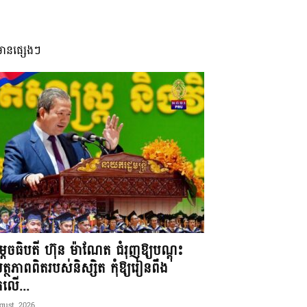
មានផ្សេងៗ
តេចធិបតី ហ៊ុន ម៉ាណែត ជំរុញឱ្យបណ្តុះ
្ថភាពពិតរបស់និស្សិត កុំឱ្យរៀនពឹង
ែកលើ...
gust, 2026