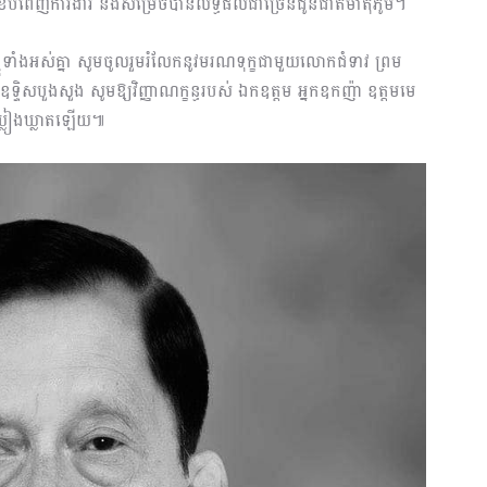
ខំបំពេញការងារ និងសម្រេចបានលទ្ធផលជាច្រើនជូនជាតិមាតុភូមិ។
ុំទាំងអស់គ្នា សូមចូលរួមរំលែកនូវមរណទុក្ខជាមួយលោកជំទាវ ព្រម
ឧទ្ទិសបួងសួង សូមឱ្យវិញ្ញាណក្ខន្ធរបស់ ឯកឧត្តម អ្នកឧកញ៉ា ឧត្តមមេ
ីឃ្លៀងឃ្លាតឡើយ៕