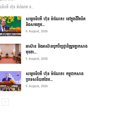
ចធិបតី ហ៊ុន ម៉ាណែត ន...
សម្តេចធិបតី ហ៊ុន ម៉ាណែត៖ នៅក្នុងជីវិតពិត
និងសមរភូម...
6 August, 2026
អាស៊ាន និងអាស៊ានបូកបីប្តេជ្ញាចិត្តរួមគ្នាកសាង
មុខងា...
5 August, 2026
សម្ដេចធិបតី ហ៊ុន ម៉ាណែត៖ កម្ពុជាកសាង
ប្រទេសពីបាតដៃទ...
5 August, 2026