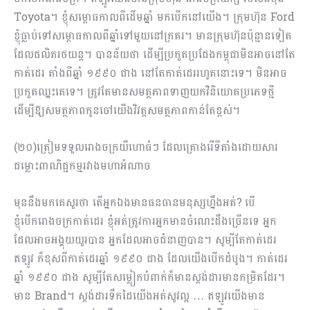
Toyota។ ខ្ញុំសម្ពោធកាលពីដើមឆ្នាំ មកបើកនៅយើង។ ក្រុមហ៊ុន Ford
ខ្ញុំធ្លាប់ទៅសម្ពោធកាលពីឆ្នាំទៅមួយនៅក្រគរ។ មានក្រុមហ៊ុនប៉ុន្មានទៀត
ដែលផលិតរថយន្ត។ បានន័យថា ដើម្បីប្រកួតប្រជែងកម្ពុជាមិនអាចនៅតែ
កាត់ដេរ តាំងពីឆ្នាំ ១៩៩០ ជាង នៅតែកាត់ដេររហូតនោះទេ។ មិនអាច
ប្រកួតឈ្នះគេទេ។ ត្រូវតែមានសមត្ថភាពទាញ​យកវិនិយោគប្រភេទថ្មី
ដើម្បីឱ្យសមត្ថភាពកូនចៅយើងវិវត្តសមត្ថភាពកាន់តែខ្ពស់។
(២០)ត្រៀមទទួលរោងចក្រយីហោធំៗ ដែលគ្រោងរើទីតាំងដោយសារ
ជម្លោះពាណិជ្ជកម្មរវាងមហាអំណាច
មុននឹងមកគេសួរថា តើអ្នកឯងមានធនធានមនុស្សហ្នឹងអត់? បើ
ខ្ញុំបើករោងចក្រកាត់ដេរ ខ្ញុំអត់ត្រូវការអ្នកមានចំណេះដឹងច្រើនទេ​​ អ្នក
ដែលអាចអង្គុយយូរបាន អ្នកដែលអាចជំនាញបាន។ សូម្បីតែកាត់ដេរ
ឥឡូវ ក៏ខុសពីកាត់ដេរឆ្នាំ ១៩៩០ ជាង ដែលយើងបើកដំបូង។ កាត់ដេរ
ឆ្នាំ ១៩៩០ ជាង សូម្បីតែសម្លៀកបំពាក់ក៏មានស្តង់ដារមានកម្រិតដែរ។
មាន Brand។ ស្តង់ដារទឹកដៃយើងអត់សូវល្អ … ឥឡូវយើងមាន