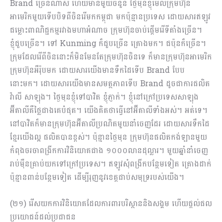
Brand ច្រើនណាស់ ហើយមានមួយចំនួន ថ្ងៃមុនខ្ញុំមើលក្រុមហ៊ុន
អាមេរិក​មួយទើបបិទពីចិនរើមកកម្ពុជា មកប៉ុន្មានប្រទេស ដោយសារឥឡូវ
ជម្លោះពាណិជ្ជកម្មរវាងមហាអំណាច ក្រុមហ៊ុនចាប់ផ្តើមរើទីតាំងច្រើន។
ខ្ញុំជួបច្រើន។ ទៅ Kunming ក៏ជួបច្រើន គ្រោងមក។ ជប៉ុនក៏ច្រើន។
ក្រុមដែលរើពីចិននោះក៏មិនមែនតែក្រុមហ៊ុនចិនទេ ក៏មានក្រុមហ៊ុនអាមេរិក
ក្រុមហ៊ុនអឺរ៉ុបមក ដោយសារយើងមានទឹកដៃទើប Brand បែប
នោះមក។ ដោយសារយើងមានសមត្ថភាពទើប Brand ដូចជាការផលិត
វ៉ាលី សាឡុង។ ថ្ងៃមុនខ្ញុំទៅបាវិត ខ្ញុំភ្ញាក់។ ខ្ញុំនៅក្រៅប្រទេសសាឡុង
អ៊ីតាលីគឺថ្លៃជាងគេបំផុត។ យើងគិតថាធ្វើនៅអ៊ីតាលីទាំងអស់។ អត់ទេ។
នៅបាវិតក៏មានក្រុមហ៊ុនអ៊ីតាលីប្រណិតមួយនាំចេញដែរ ដោយសារទឹកដៃ
ខ្មែរយើងល្អ ផលិតបានខ្ពស់។ ប៉ុន្មានថ្ងៃមុន ក្រុមហ៊ុនផលិតកង់ឡានមួយ
កំពុងចរចាពង្រីកការវិនិយោគជាង ១០០០លានដុល្លារ។ មួយឆ្នាំនាំចេញ
រាប់ម៉ឺនគ្រាប់យកទៅក្រៅប្រទេស។ ឥឡូវសុំពង្រីកបន្ថែមទៀត​ គ្រោងដាក់
ប៉ុន្មានពាន់បន្ថែមទៀត ដើម្បីរុញនូវខេត្តជាប់សមុទ្ររបស់យើង។
(២១) រើសយកការវិនិយោគដែលការពារបរិស្ថាននិងសង្គម ហើយផ្តល់ផល
ប្រយោជន៍ដល់ប្រជាជន