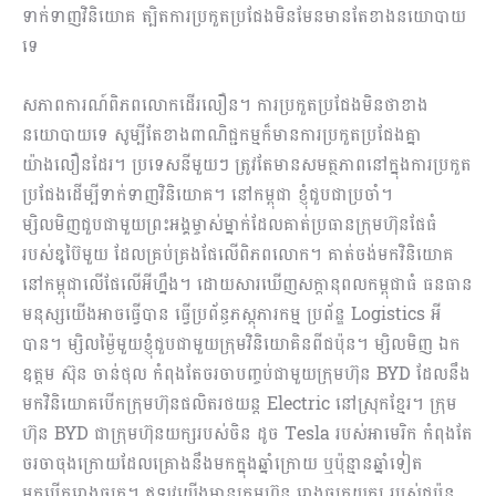
ទាក់ទាញវិនិយោគ ត្បិតការប្រកួតប្រជែងមិនមែនមានតែខាងនយោបាយ
ទេ
សភាពការណ៍ពិភពលោកដើរលឿន។ ការប្រកួតប្រជែងមិនថាខាង
នយោបាយទេ សូម្បីតែខាងពាណិជ្ជកម្មក៏មានការប្រកួតប្រជែងគ្នា
យ៉ាងលឿនដែរ។ ប្រទេសនីមួយៗ ត្រូវតែមានសមត្ថភាពនៅក្នុងការប្រកួត
ប្រជែងដើម្បីទាក់ទាញវិនិយោគ។ នៅកម្ពុជា ខ្ញុំជួបជាប្រចាំ។
ម្សិលមិញជួបជាមួយព្រះអង្គម្ចាស់ម្នាក់ដែលគាត់ប្រធានក្រុមហ៊ុនផែធំ
របស់ឌូប៊ៃមួយ ដែលគ្រប់គ្រងផែលើពិភពលោក។ គាត់ចង់មកវិនិយោគ
នៅកម្ពុជាលើផែលើអីហ្នឹង។ ដោយសារឃើញសក្តានុពលកម្ពុជាធំ ធនធាន
មនុស្សយើងអាចធ្វើបាន ធ្វើប្រព័ន្ធភស្តុភារកម្ម ប្រព័ន្ឌ Logistics អី
បាន។ ម្សិលម៉្ងៃមួយខ្ញុំជួបជាមួយក្រុមវិនិយោគិនពីជប៉ុន។ ម្សិលមិញ ឯក
ឧត្តម ស៊ុន ចាន់ថុល កំពុងតែចរចាបញ្ចប់ជាមួយក្រុមហ៊ុន BYD ដែលនឹង
មកវិនិយោគបើកក្រុមហ៊ុនផលិតរថយន្ត Electric នៅស្រុកខ្មែរ។ ក្រុម
ហ៊ុន BYD ជាក្រុមហ៊ុនយក្សរបស់ចិន ដូច Tesla របស់អាមេរិក កំពុងតែ
ចរចាចុងក្រោយដែលគ្រោងនឹងមកក្នុងឆ្នាំក្រោយ ឬប៉ុន្មានឆ្នាំទៀត
មកបើករោងចក្រ។ ឥឡូវយើងមានក្រុមហ៊ុន​ រោងចក្រយក្ស របស់ជប៉ុន