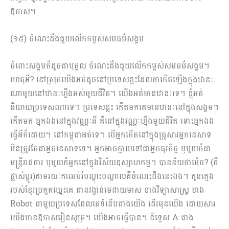
ឱកាស។
(១៥) ​ចំណេះ​ដឹងជួយលើកកម្ពស់សមធម៌សង្គម
ចំពោះសង្គមក៏ដូចជាបុគ្គល ​ចំណេះ​ដឹងជួយលើកកម្ពស់សមធម៌សង្គម។
ហេតុអី? នៅស្រុកយើងអត់ដូចនៅប្រ​ទេសខ្លះដែលថាកើតឡើងក្នុងឋានៈ
ណាមួយនៅឋានៈហ្នឹងអស់មួយជីវិត។ យើងអត់មានឋានៈទេ។ ខ្ញុំអត់
និយាយប្រទេសណាទេ។ ប្រទេសខ្លះ កើតមកគេមានឋានៈនៅក្នុងសង្គម។
កើតមក អ្នកឯងនៅក្នុងវណ្ណៈអី គឺនៅក្នុងវណ្ណៈហ្នឹងមួយជីវិត ទោះអ្នកឯង
ធ្វើអីក៏ដោយ។ នៅកម្ពុជាអត់ទេ។ បើអ្នកកើតនៅក្នុងគ្រួសារអ្នកនេសាទ
មិនត្រូវតែជាអ្នកនេសាទទេ។ អ្នកអាចក្លាយទៅជាអ្នកធុរកិច្ច ឬមួយក៏ជា
មន្ត្រីរាជការ ឬមួយក៏អ្នកនៅក្នុងវិស័យឧស្សាហកម្ម។ បានន័យថាម៉េច? (គឺ
ផ្លាស់ប្តូរ)តាមរយៈការអប់រំបណ្តុះបណ្តាល​គឺចំណេះដឹងនេះឯង។ កូនក្មេង
របស់ខ្មែរប្រកួតឈ្នះគេ ពានវង្វាន់មេដាយមាស ខាងវិទ្យាសាស្ត្រ ខា​ង
Robot ជាមួយប្រទេសដែលគេទំនើបជាងយើង ដើរមុនយើង ដោយសារ
យើងមានឱកាសរៀនសូត្រ។ យើងអាចធ្វើបាន។ និទ្ទេស A ជាង