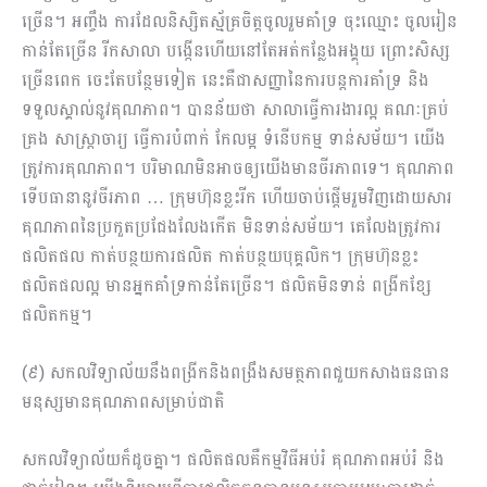
ច្រើន។ អញ្ចឹង ការដែលនិស្សិតស្ម័គ្រចិត្តចូលរួមគាំទ្រ ចុះឈ្មោះ ចូលរៀន
កាន់តែច្រើន រីកសាលា បង្កើនហើយនៅតែអត់កន្លែងអង្គុយ ព្រោះសិស្ស
ច្រើនពេក ចេះតែបន្ថែមទៀត នេះគឺជាសញ្ញានៃការបន្តការគាំទ្រ​ និង
ទទួលស្គាល់នូវគុណភាព។ បានន័យថា សាលាធ្វើការងារល្អ គណៈគ្រប់
គ្រង សាស្រ្តាចារ្យ ធ្វើការបំពាក់ កែលម្អ ទំនើបកម្ម ទាន់សម័យ។ យើង
ត្រូវការគុណភាព។ បរិមាណមិនអាចឲ្យយើងមានចីរភាពទេ។ គុណភាព
ទើបធានានូវចីរភាព … ក្រុមហ៊ុនខ្លះរីក ហើយចាប់ផ្ដើមរួមវិញដោយសារ
គុណភាពនៃប្រកួតប្រជែងលែងកើត មិនទាន់សម័យ។ គេលែងត្រូវការ
ផលិតផល កាត់បន្ថយការផលិត កាត់បន្ថយបុគ្គលិក។ ក្រុមហ៊ុនខ្លះ
ផលិតផលល្អ មានអ្នកគាំទ្រកាន់តែច្រើន។ ផលិតមិនទាន់ ពង្រីកខ្សែ
ផលិតកម្ម។
(៩) សកលវិទ្យាល័យនឹងពង្រីកនិងពង្រឹងសមត្ថភាពជួយកសាងធនធាន
មនុស្សមានគុណភាពសម្រាប់ជាតិ
សកលវិទ្យាល័យក៏ដូចគ្នា។ ផលិត​ផលគឺកម្មវិធីអប់រំ គុណភាពអប់រំ និង