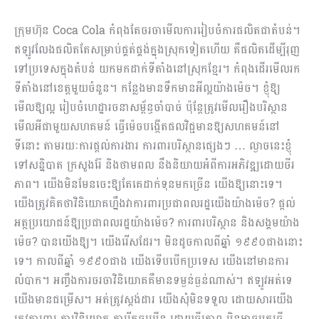
ក្រុមហ៊ុន Coca Cola កំពុងតែចរចាមើលការរៀបចំការផលិតជាតំបន់។
ឥឡូវលែងផលិតតែសម្រាប់ផ្គត់ផ្គង់ក្នុងស្រុកទៀតហើយ គឺផលិតដើម្បីរុញ
ទៅប្រទេសក្នុងតំបន់ យកមកដាក់ទីតាំងនៅស្រុកខ្មែរ។ កំពុងដើរមើលរក
ទីតាំងនៅខេត្តមួយចំនួន។ កន្លែងមានទឹកមានអីល្អយ៉ាងម៉េច។ ខ្ញុំឱ្យ
មើលឱ្យល្អ រៀបចំហេដ្ឋារចនាសម្ព័ន្ធចាំបាច់ ប៉ុន្តែត្រូវមើលរឿងបរិស្ថាន
មើលអីជាមួយសហគមន៍ ធ្វើម៉េចបង្កើតផលវិជ្ជមានឱ្យសហគមន៍នៅ
ទីនោះ តាមរយៈការផ្តល់ការងារ ការពារបរិស្ថានផ្សេងៗ … ល្ងាចនេះខ្ញុំ
ទៅសន្និបាត ក្រសួងរ៉ែ និងថាមពល នឹងនិយាយអំពីការ​អភិវឌ្ឍដោយចីរ
ភាព។ យើងមិនមែនចេះឱ្យតែគេដាក់ទុនមកច្រើន យើងឱ្យនោះទេ។
យើងត្រូវគិតថាវិនិយោគហ្នឹងវាការពារប្រជាពលរដ្ឋយើងយ៉ាងម៉េច? ផ្តល់
អត្ថប្រយោជន៍ឱ្យប្រជាពលរដ្ឋយ៉ាងម៉េច? ការពារបរិស្ថាន និងសង្គមយ៉ាង
ម៉េច? បានយើងឱ្យ។ យើងរើសដែរ។ មិនដូចកាលពីឆ្នាំ ១៩៩០ជាងនោះ
ទេ។ កាលពីឆ្នាំ ១៩៩០ជាង យើងទើបបើកប្រទេស យើងនៅមានការ
លំបាក។ អញ្ចឹងការចរចាវិនិយោគគឺមានទម្ងន់ធ្ងន់ណាស់។ ឥឡូវអត់ទេ
យើងមានជម្រើស។ អត់ត្រូវស្តង់ដារ យើងសុំមិនទទួល ដោយសារយើង
ត្រូវការពារ ការវិនិយោគ ការរីកចម្រើន ដោយចីរភាព មិនអាចមកធ្វើ