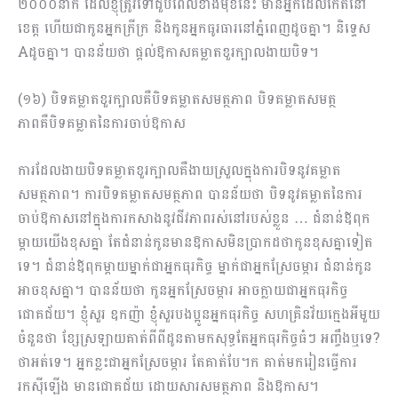
២០០០នាក់ ដែលខ្ញុំត្រូវទៅជួបពេលខាងមុខនេះ មានអ្នកដែលកើតនៅ
ខេត្ត ហើយជាកូនអ្នកក្រីក្រ និងកូនអ្នកធូរធារនៅភ្នំពេញ​ដូចគ្នា។ និទ្ទេស
Aដូចគ្នា។ បានន័យថា ផ្តល់ឱកាសគម្លាតខួរក្បាលងាយបិទ។
(១៦) បិទគម្លាតខួរក្បាលគឺបិទគម្លាតសមត្ថភាព ​បិទគម្លាតសមត្ថ
ភាពគឺបិទគម្លាតនៃការចាប់ឱកាស
ការដែលងាយបិទគម្លាតខួរក្បាលគឺងាយស្រួលក្នុងការបិទនូវគម្លាត
សមត្ថភាព។ ​ការបិទគម្លាតសមត្ថភាព បានន័យថា បិទនូវគម្លាតនៃការ
ចាប់ឱកាសនៅក្នុងការកសាងនូវជីវភាពរស់នៅរបស់ខ្លួន … ជំនាន់ឪពុក
ម្តាយយើងខុសគ្នា តែជំនាន់កូនមានឱកាសមិនប្រាកដថាកូនខុសគ្នាទៀត
ទេ។ ជំនាន់ឪពុកម្តាយម្នាក់ជាអ្នកធុរកិច្ច ម្នាក់ជាអ្នកស្រែចម្ការ ជំនាន់កូន
អាចខុសគ្នា។ បានន័យថា កូនអ្នកស្រែចម្ការ អាចក្លាយជាអ្នកធុរកិច្ច
ជោគជ័យ។ ​ខ្ញុំសួរ ឧក​ញ៉ា ខ្ញុំសួរបងប្អូនអ្នកធុរកិច្ច សហគ្រិនវ័យក្មេងអីមួយ
ចំនួនថា ខ្សែស្រឡាយគាត់ពីពីដូនតាមកសុទ្ធតែអ្នកធុរកិច្ចធំៗ អញ្ចឹងឬទេ?
ថាអត់ទេ។ អ្នកខ្លះជាអ្នកស្រែចម្ការ តែគាត់បែ​។ក គាត់មករៀនធ្វើការ
រកស៊ីឡើង មានជោគ​ជ័យ ដោយសារសមត្ថភាព និងឱកាស។