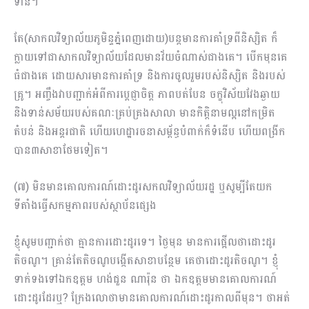
ទាន់។
តែ(សាកលវិទ្យាល័យភូមិន្ទភ្នំពេញដោយ)បន្តមានការគាំទ្រពីនិស្សិត ក៏
ក្លាយទៅជាសាកលវិទ្យាល័យដែលមានវ័យចំណាស់ជាងគេ។ បើកមុនគេ
ធំជាងគេ ដោយសារមានការគាំទ្រ និងការចូលរួមរបស់និស្សិត និងរបស់
គ្រូ។ អញ្ចឹងវាបញ្ជាក់អំពីការប្ដេជ្ញាចិត្ត ភាពបត់បែន ចក្ខុវិស័យវែងឆ្ងាយ
និងទាន់សម័យរបស់គណៈគ្រប់​គ្រង​សាលា មានកិត្តិនាមល្អនៅកម្រិត
តំបន់ និងអន្តរជាតិ ហើយហេដ្ឋារចនាសម្ព័ន្ធបំពាក់ក៏ទំនើប ហើយពង្រីក
បាន៣សាខាថែមទៀត។
(៧) មិនមានគោលការណ៍ដោះដូរសកលវិទ្យាល័យរដ្ឋ ឬសូម្បីតែយក
ទីតាំងធ្វើសកម្មភាពរបស់ស្ថាប័នផ្សេង
ខ្ញុំសូមបញ្ជាក់ថា គ្មានការដោះដូរទេ។ ថ្ងៃមុន មានការផ្អើលថាដោះដូរ
តិចណូ។ គ្រាន់តែតិចណូបង្កើតសាខាបន្ថែម គេថាដោះដូរតិចណូ។ ខ្ញុំ
ទាក់ទងទៅឯកឧត្ដម ហង់ជួន ណារ៉ុន ថា ឯកឧត្ដមមានគោលការណ៍
ដោះដូរដែរឬ? ក្រែងលោថាមានគោលការណ៍ដោះដូរកាលពីមុន។ ថាអត់