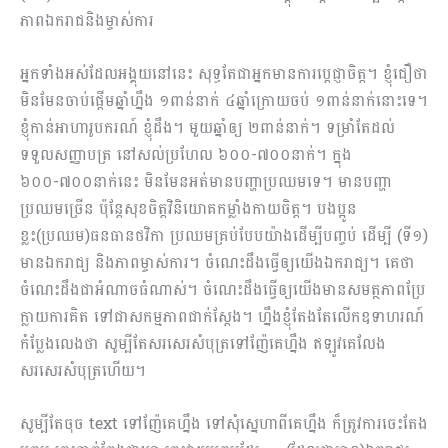
ភាពឯករាជនិងម្ចាស់ការ
អ្នកទាំងអស់ដែលអង្គុយនៅនេះ សុទ្ធតែជាអ្នកមានការប្ដេជ្ញាចិត្ត។ ខ្ញុំជឿថា
មិនមែនចាប់ផ្ដើមឆ្នាំហ្នឹង ១ពាន់នាក់ ៤ឆ្នាំក្រោយចប់ ១ពាន់នាក់នោះទេ។
ខ្ញុំកាន់អាហារូបករណ៍ ខ្ញុំដឹង។ មួយឆ្នាំឲ្យ ២ពាន់នាក់។ ទម្រាំតែដល់
ទទួលសញ្ញាបត្រ នៅសល់ប្រហែល ៦០០-៧០០នាក់។ ​ក្នុង
៦០០-៧០០នាក់នេះ មិនមែនអត់មានបញ្ហាប្រឈមទេ។ មានបញ្ហា
ប្រឈមច្រើន ប៉ុន្តែសុខចិត្តវិនិយោគកម្លាំងកាយចិត្ត។ បងប្អូន
ខ្លះ(ប្រឈម)ធនធានថវិកា ប្រឈមគ្រប់​បែបយ៉ាងដើម្បីបញ្ចប់ ​ដើម្បី (ទី១)
មានឯករាជ្យ និងភាពម្ចាស់ការ។ ចំណេះដឹងធ្វើឲ្យយើងឯករាជ្យ។ គេថា
ចំណេះដឹងជាអំណាចធំណាស់។ ចំណេះដឹងធ្វើឲ្យយើងមានសមត្ថភាពប្រែ
ក្លាយការគិត ទៅជាសកម្មភាពជាក់ស្ដែង។ ហ្នឹងខ្ញុំតែងតែលើកឧទាហរណ៍
កំប្លែងលេងថា សូម្បីតែសរសេរសំបុត្រទៅញ៉ែគេហ្នឹង ឥឡូវគេលែង
សរសេរសំបុត្រហើយ។
សូម្បីតែចុច text ទៅញ៉ែគេហ្នឹង ទៅសុំស្នេហាពីគេហ្នឹង ក៏ត្រូវការចេះតែង