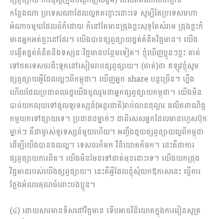
កន្លែងណា ប្រ​ទេសណាដែលល្អឥតខ្ចោះនោះទេ សូម្បីតែប្រទេសមហា
អំណាចមួយដែលធំក៏ដោយ ក៏នៅតែមានជ្រុងខ្លះសុទ្ធ​តែសំរាម ជ្រុងខ្លះក៏
មានអ្នកអត់ផ្ទះនៅដែរ។ យើងបានផ្សព្វផ្សាយផ្នត់គំនិតវិជ្ជមាន។ យើង
បង្កើតផ្នត់គំនិតនិងទស្សនៈវិជ្ជមានបន្ថែមទៀត។ ខ្ញុំឃើញប្អូនៗខ្លះ គាត់
ទៅថតទេសចរជិះទូកនៅសៀមរាបផ្សព្វផ្សាយ។ (គាត់)ថា ឥឡូវខ្ញុំសូម
ផ្សព្វផ្សាយអ្វីដែលល្អៗពីកម្ពុជា។ ឃើញអ្នក share បន្តច្រើន។ ហ្នឹង
ហើយដែលប្រជាពលរដ្ឋយើងចូលរួមជាអ្នកផ្សព្វផ្សាយកម្ពុជា។ យើងមិន
បាច់យកលុយទៅជួលទូរទស្សន៍(អន្តរជាតិ)រាប់លានដុល្លារ ផលិតពា​ណិជ្ជ
កម្មយកទៅផ្សាយទេ។ ប្រជាជនម្នាក់ៗ ជាពិសេសអ្នកដែលមានហ្វេសប៊ុក
ម្នាក់ៗ គឺជាម្ចាស់ទូរទស្សន៍មួយហើយ។ អញ្ចឹងជួយផ្សព្វផ្សាយល្អពីកម្ពុជា
ដើម្បីយើងបានផលល្អ។ ទេសចរក៏មក វិនិយោគក៏មក។ នេះគឺជាការ
ផ្សព្វផ្សាយការពិត។ យើងមិនមែនទៅផាត់មុខនោះទេ។ យើងយកជ្រុង
វិជ្ជមានរបស់យើងផ្សព្វផ្សាយ។ នេះគឺអ្វីដែលខ្ញុំសុំយកឱកាសនេះ ធ្វើការ
ថ្លែងអំណរគុណចំពោះបងប្អូន។
(៤) ដោយសារមានទិសដៅវិជ្ជមាន ទើបអាចវិនិយោគក្នុងការរៀនសូត្រ