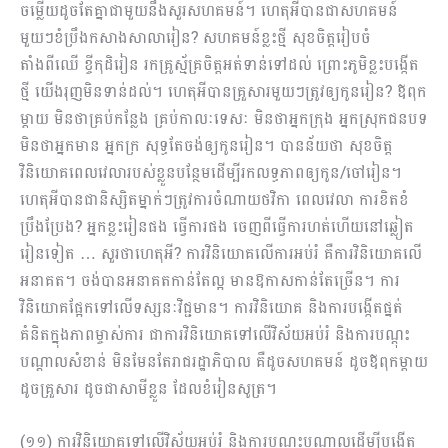
ចម្លើយដូចតែគ្នាជាមួយនឹងសួរសហគមន៍។ ហេតុអីបានជាសហគមន៍
មួយៗខំប្រឹងកសាងសាលារៀន?​ សហគមន៍ខ្លះថ្មី សុខចិត្តរៀបចំ
តាំងពីឈើ ខ្ចីកុដិរៀន រកគ្រូស្ម័គ្រចិត្តអត់ទាន់ទៅដល់ ព្រោះភូមិខ្លះបង្កើត
ថ្មី យើងរុញមិនទាន់ដល់។ ហេតុអីបានគ្រួសារមួយៗត្រូវឲ្យកូនរៀន? ឪពុក
ម្ដាយ មិនថាគ្រប់កន្លែង គ្រប់កាលៈទេសៈ មិនថាអ្នកក្រុង អ្នកស្រុកជនបទ
មិនថាអ្នកមាន អ្នកក្រ សុទ្ធតែចង់ឲ្យកូនរៀន។ បានន័យថា សុខចិត្ត
វិនិយោគពេលវេលារបស់ខ្លួនបន្ថែមដើម្បីរកលទ្ធភាពឲ្យកូន/ចៅរៀន។
ហេតុអីបានជានិស្សិតម្នាក់ៗត្រូវការចំណាយថវិកា ពេលវេលា ការខិតខំ
ប្រឹងប្រែង? អ្នកខ្លះរៀនផង ធ្វើការផង ចេញពីធ្វើការហត់ហើយនៅឆ្លៀត
រៀនទៀត … សួរថាហេតុអី? ការវិនិយោគលើការអប់រំ គឺការវិនិយោគលើ
អនាគត។ ចង់បានអនាគតកាន់តែល្អ មានឱកាសកាន់តែច្រើន។ ការ
វិនិយោគផ្អែកទៅលើទស្សនៈវិជ្ជមាន។ ការវិនិយោគ និងការបង្កើតផ្នត់
គំនិតក្នុងភាពម្ចាស់ការ ជាការវិនិយោគទៅលើវិស័យអប់រំ និងការបណ្ដុះ
បណ្ដាលសំខាន់ មិនមែនតែរាជរដ្ឋាភិបាល គឺដូចសហគមន៍ ដូចឪពុកម្ដាយ
ដូចគ្រួសារ ដូចជាសាមីខ្លួន ដែលខំរៀនសូត្រ។
(១១) ការវិនិយោគទៅលើវិស័យអប់រំ និងការបណ្ដុះបណ្ដាលដើម្បីបង្កើត