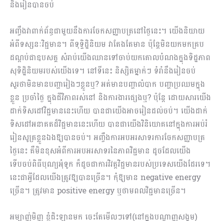
និងរៀនបានចប់
អញ្ចឹងវាពាក់ព័ន្ធជាមួយនឹងការចែកសញ្ញាបត្រនៅថ្ងៃនេះ។ យើងនិយាយ
អំពីទស្សនៈវិជ្ជមាន។ ពីទុទ្ទិដ្ឋិនិយម វាតែងតែមាន ប៉ុន្តែមិនយកមកគ្រប
ដណ្ដប់ជាឧបសគ្គ សំរាប់យើងឈានទៅចាប់យកគោលបំណងក្នុងទិដ្ឋភាព
សុទិដ្ឋិនិយមរបស់យើងទេ។ នៅទីនេះ និស្សិតម្នាក់ៗ ទំរាំនឹងរៀនចប់
សួរថាមិនមានបញ្ហារៀងៗខ្លួនឬ? អត់មានបញ្ហាលំបាក បញ្ហាប្រឈមក្នុង
ខ្លួន ប្រចាំថ្ងៃ ក្នុងជីវិភាពរស់នៅ និងការងារផ្សេងឬ? ប៉ុន្តែ ដោយសារយើង
ដាក់ទិសដៅវិជ្ជមាននេះហើយ បានជាយើងអាចរៀនដល់ចប់។ យើងដាក់
ទិសដៅអនាគតដ៏វិជ្ជមាននេះហើយ បានជាយើងវិនិយោគនៅក្នុងការអប់រំ
រៀនសូត្រខ្លួនឯងឱ្យបានចប់។ អញ្ចឹងការអបអរសាទរការចែកសញ្ញាបត្រ
ថ្ងៃនេះ គឺមិនខុសអំពីការអបអរសាទរនៃភាពវិជ្ជមាន ដូចដែលយើង
ទើបចប់ពិធីបុណ្យអុំទូក ក៏ដូចជាការវិវត្តវិជ្ជមានរបស់​ប្រទេសយើងដែរទេ។
នេះជាអ្វីដែលយើងត្រូវឱ្យបានច្រើន។ កុំឱ្យមាន negative energy
ច្រើន។ ត្រូវមាន positive energy ឬថាមពលវិជ្ជមានច្រើន។
អម្បាញ់មិញ ខ្ញុំជិះឡានមក ចេះតែមើលៗទៅ(នៅក្នុងបណ្ដាញសង្គម)