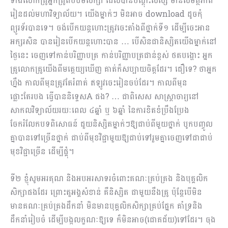
ទាំងលោកគ្រូអ្នកគ្រូពីបឋមសិក្សា ដែលបានបណ្ដុះសិស្ស មានសមត្ថភាព
រៀនដល់មហាវិទ្យាល័យ។ យើងម្នាក់ៗ មិនអាច download ដូចកុំ
ព្យូរទ័របានទេ។ ចង់បើកយន្តហោះត្រូវចេះតាំងពីថ្នាក់ទី១ ដើម្បីចេះអាន
អក្សរសិន បានរៀនបើកយន្តហោះបាន … បើសិនជានិស្សិតយើងម្នាក់នៅ
ថ្ងៃនេះ ចេញទៅកាន់បរិញ្ញាបត្រ កាន់បរិញ្ញាបត្រជាន់ខ្ពស់ ថតបង្ហោះ អ្នក
គ្រូលោកគ្រូយើងពីមត្តេយ្យឃើញ គាត់ក៏សប្បាយចិត្តដែរ។ ជឿទេ? ថាអ្នក
ហ្នឹង កាលពីមុនត្រូវតែរំពាត់ ឥឡូវចេះរៀនចប់ដែរ។ កាលពីមុន
ផ្លោះតែរបង ធ្វើបាននិទ្ទេសA ផង? … ជាពិសេស សាស្រ្តាចារ្យនៅ
សាកលវិទ្យាល័យរយៈពេល ៤ឆ្នាំ ឬ ៦ឆ្នាំ នៃការខិតខំប្រឹងប្រែង
ចែករំលែកបទពិសោធន៍ ជួយនិស្សិតម្នាក់ៗឱ្យជាប់ពីមួយថ្នាក់ បូកបញ្ចូល
គ្នាបានទៅច្រើនថ្នាក់ ជាប់ពីមុខវិជ្ជាមួយឱ្យជាប់ទៅរួមគ្នាចេញទៅជាជាប់
មុខវិជ្ជាច្រើន ដើម្បីផ្គុំ។
ទី២ ខ្ញុំសូមអរគុណ និងអបអរសាទរចំ​ពោះគ​ណៈគ្រប់គ្រង និងបុគ្គលិក
សិក្សាផងដែរ ព្រោះតួអង្គសំខាន់ គឺនិស្សិត ជាមួយនឹងគ្រូ ប៉ុន្តែបើមិន
មានគណៈគ្រប់គ្រងដឹកនាំ មិនមានបុគ្គលិកសិក្សាគ្រប់ផ្នែក គាំទ្រនិង
ដឹកនាំរៀបចំ ដើម្បីបង្កលក្ខណៈឱ្យទេ ក៏មិនអាច(ជោគជ័យ)ទៅដែរ។ ចុង