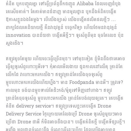
គំនិត បូកបញ្ចូលគ្នា ទៅធ្វើប្រព័ន្ធដឹកជញ្ជូន Alibaba​ ដែលចេញដំបូង
គេសើចគាត់។ តែគាត់មានជំនាញ មានមូលដ្ឋាន បូកនឹងគំនិតបង្កើត
ឱកាសខ្លួនឯងតែម្ដង។ បើយើងច្បាស់ យើងបង្កើតផលិតផលថ្មីៗ …
ពាក្យដែលគេនិយាយថ្មី គឺនវានុវត្តន៍ បច្ចេកវិទ្យា ហើយថែមនវានុវត្តន៍
innovation បានន័យថា ​បង្កើតអីថ្មីៗ។ ទូរស័ព្ទពីមុន ចុចតែលេខ ប៉ុន
ស្មងជើង។
ឥឡូវតូចតែមួយ ហើយចេះធ្វើច្រើនមុខ។ ទៅមុខទៀត ខ្ញុំមិនដឹងថាគេអាច
ធ្វើឲ្យទូរស័ព្ទហោះឬអីទេ។ កុំអាលមើល​ងាយ ជួនកាលនៅលើតុ គ្រាន់តែ
លើកដៃ វាហោះមករកយើង។ ឥឡូវគ្រាន់តែយើងចុចទូរស័ព្ទ
ម្ហូបហោះមករកយើងហើយហ្នឹង។ មាន​ Foodpanda មានអី។ ត្រូវទេ?
កាលមុន ចង់បានម្ហូបទាល់តែជិះកង់/ម៉ូតូទៅទិញនៅហាង។ ឥឡូវ
គ្រាន់តែចុចទូរស័ព្ទ ម្ហូបហោះមកយើង គ្រាន់តែបង់លុយឲ្យគេ។ គេបង្កើត
គំនិត delivery service។ ឥឡូវប្រទេសខ្លះគេបង្កើត Drone
Delivery Service ថ្ងៃក្រោយ​​គេលែងប្រើ Drone ទូរស័ព្ទមួយៗអាច
ប្រើជា Drone ជាអី ក៏មិនអាចដឹងបាន។ បង្កើតគំនិតថ្មី បង្កើតទីផ្សារថ្មី។
អញ្ចឹង មូលដ្ឋានចំណេះដឹង ចំណេះធ្វើនេះហើយ ដែលយើងអាចមាន