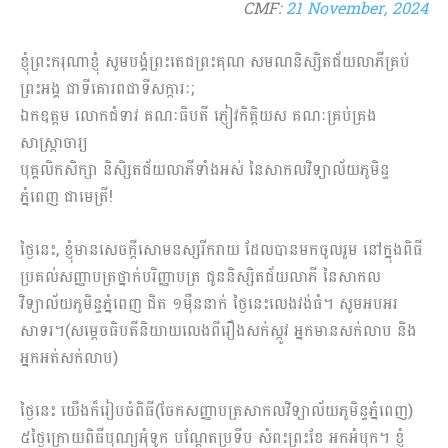
CMF:
21 November, 2024
ខ្ញុំព្រះករុណាខ្ញុំ សូមបង្គំព្រះតេជព្រះគុណ សមណនិស្សិតជ័យលាភីគ្រប់
ព្រះអង្គ ជាទីគោរពជាទីសក្ការៈ;
ឯកឧត្តម លោកជំទាវ គណៈធិបតី ភ្ញៀវកិត្តិយស គណៈគ្រប់គ្រង
សាស្រ្តាចារ្យ
បុគ្គលិកសិក្សា និសិ្សតជ័យលាភីទាំងអស់ នៃសាកលវិទ្យាល័យភូមិន្ទ
ភ្នំពេញ ជាមេត្រី!
ថ្ងៃនេះ, ខ្ញុំមានសេចក្តីសោមនស្សរីករាយ ដែលបានមកចូលរួម នៅក្នុងពិធី
ប្រគល់សញ្ញាបត្រថ្នាក់បរិញ្ញាបត្រ ជូននិស្សិតជ័យលាភី នៃសាកល
វិទ្យាល័យភូមិន្ទភ្នំពេញ ជិត ១ម៉ឺននាក់ ថ្ងៃនេះលេងវង់ធំ។ សូមអបអរ
សាទរ។(សម្ដេចធិបតីនិយាយលេងពីរឿងសក់ស្កូវ អ្នកមានសក់លាប និង
អ្នកអត់សក់លាប)
ថ្ងៃនេះ យើងក៏រៀបចំពិធី(ចែកសញ្ញាបត្រសាកលវិទ្យាល័យភូមិន្ទភ្នំពេញ)
៥ថ្ងៃក្រោយពិធីបុណ្យអុំទូក បណ្ដែតប្រទីប សំពះព្រះខែ អកអំបុក។ ខ្ញុំ