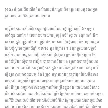
(១៧) ចំណេះដឹងលើកកំពស់សមធម៌សង្គម បិទគម្លាតរវាងកូនចៅអ្នក
គ្មានលទ្ធភាពនិងអ្នកមានលទ្ធភាព
មន្ត្រីរាជការរបស់យើងឥឡូវ រដ្ឋលេខាធិការ រដ្ឋមន្ត្រី សូម្បី ឯកឧត្តម
ហង់ជួន ណារ៉ុន ដែលជាឧបនាយករដ្ឋមន្រ្តីអប់រំ សួរថា ឪពុកគាត់ ជីតា
គាត់នៅក្នុងមន្ត្រីរាជការ មន្ត្រីរាជការរបស់យើងរដ្ឋលេខាធិការមួយចំនួន
ដែលខ្ញុំសួរចេញមកពីឆ្នាំ ១៩៧៩ កូនកំព្រាទេ។ ឪពុកម្តាយគេសម្លាប់
អស់។ អត់មានអ្នកណាជួយទំនុកបម្រុងដូចគេអ្នកមានឪពុកម្តាយ តែ
គាត់ខំប្រឹងតស៊ូបានទៅរៀន បានជោគជ័យ។ ឥឡូវគាត់បានធ្វើការងារ
សំខាន់ៗ។ នេះគឺជាការផ្តល់ឱកាសក្នុងការលើកកម្ពស់សមធម៌សង្គម គឺ
ធ្វើឱ្យគម្លាតរវាង​ជនបទ និងទីក្រុង គម្លាតរវាងកូនចៅអ្នកដែលមិនមាន
លទ្ធភាពជាមួយនឹងអ្នកមានលទ្ធភាព ឬបុគ្គលដែលមិនមានលទ្ធភាព
តាំងពីក្មេង ឥឡូវអាចមានលទ្ធភាពរីកចម្រើនខ្លួនឯង ដោយសារចំណេះ
ដឹង និងការវិនិយោគទៅលើការខិតខំប្រឹងប្រែងនេះហើយ។ សម្រាប់កម្ពុជា
ការវិនិយោគរបស់យើងទៅលើវិស័យអប់រំក៏ជាផ្នែកមួយគោលដៅមួយយ៉ាង
សំខាន់ គឺពង្រឹងសមធម៌នេះឯង។ ការវិនិយោគលើវិស័យអប់រំគឺយើងជួយ