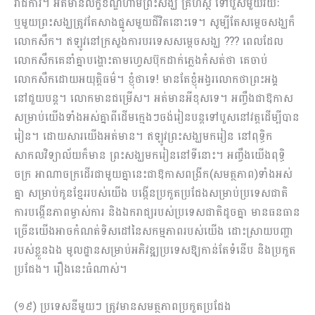
រាជការ។ អត់មានលក្ខខណ្ឌហាមព្រះសង្ឃ គ្រហស្ថ ទៅបួសមួយរយៈ
ឬមួយព្រះសង្ឃត្រូវតែសាងផ្នូសមួយជីវិតនោះទេ។ សូម្បីតែសម្តេចសង្ឃក៏
លោកសឹក។ ឥឡូវនៅក្រសួងការបរទេសសម្តេចសង្ឃ ??? ពេលដែល
លោកសឹកគេនាំគ្នាបង្ហោះតាមហ្វេសប៊ុកដាក់ភ្លេងកំសត់ថា គេចាប់
លោកសឹកដោយអយុត្តិធម៌។ ខ្ញុំថាទេ! មានតែខ្ញុំអង្វរលោកថាព្រះអង្គ
នៅជួយបន្ត។ លោកមានជម្រើស។ អត់មានអីខុសទេ។ អញ្ចឹងជាឱកាស
សម្រាប់យើងទាំងអស់គ្នាពីដើមក្មេងៗចង់រៀនបន្តទៅបួសនៅវត្តដើម្បីបាន
រៀន។ ដោយសារយើងអត់មាន​។ ឥឡូវព្រះសង្ឃមករៀន នៅពុទ្ធិក
សាកលវិទ្យាល័យក៏មាន ព្រះសង្ឃមករៀននៅទីនោះ។ អញ្ចឹងយើងពុទ្ធិ
ចក្រ អាណាចក្រដើរជាមួយគ្នានេះជាឱកាសពង្រីក(សមត្ថភាព)ទាំងអស់
គ្នា សម្រាប់កូនខ្មែររបស់យើង បង្កើនប្រកួតប្រជែងសម្រាប់ប្រទេសជាតិ
ការបង្កើនភាពម្ចាស់ការ និងឯករាជ្យរបស់ប្រទេសជាតិដូចគ្នា មានធនធាន
ច្រើនយើងអាចកំណត់ទិសដៅនៃសកម្មភាពរបស់យើង ដោះស្រាយបញ្ហា
របស់ខ្លួនឯង មូលដ្ឋានសម្រាប់អភិវឌ្ឍប្រទេសឱ្យកាន់តែទំនើប និងប្រកួត
ប្រជែង។ រឿងនេះធំណាស់។​
(១៩) ប្រទេសនីមួយៗ ត្រូវមានសមត្ថភាពប្រកួតប្រជែង