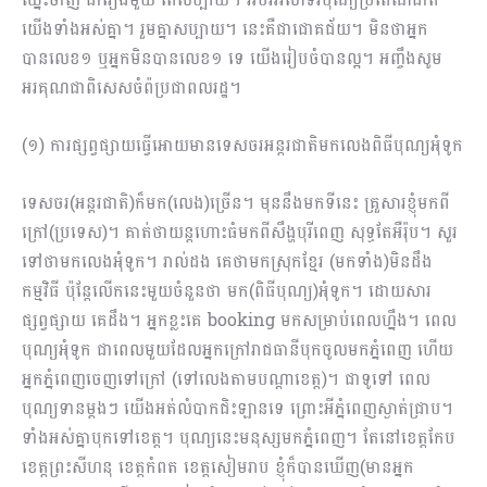
យើងទាំងអស់គ្នា។ រួមគ្នាសប្បាយ។ នេះគឺជាជោគជ័យ។ មិនថាអ្នក
បានលេខ១ ឬអ្នកមិនបានលេខ១​ ទេ យើងរៀបចំបានល្អ។​ អញ្ចឹងសូម
អរគុណជាពិសេសចំព៉ប្រជាពលរដ្ឋ។
(១) ការផ្សព្វផ្សាយធ្វើអោយមានទេសចរអន្តរជាតិមកលេងពិធីបុណ្យអុំទូក
ទេសចរ(អន្តរជាតិ)ក៏មក(លេង)ច្រើន។ មុននឹងមកទីនេះ គ្រួសារខ្ញុំមកពី
ក្រៅ(ប្រទេស)។ គាត់ថាយន្តហោះធំមកពីសឹង្ហបុរីពេញ សុទ្ធតែអឺរ៉ុប។ សួរ
ទៅថាមកលេងអុំទូក។ រាល់ដង គេថាមកស្រុកខ្មែរ (មកទាំង)មិនដឹង
កម្មវិធី ប៉ុន្តែលើកនេះមួយចំនួនថា មក(ពិធីបុណ្យ)អុំទូក។ ដោយសារ
ផ្សព្វផ្សាយ គេដឹង។ អ្នកខ្លះគេ booking មកសម្រាប់ពេលហ្នឹង។ ពេល
បុណ្យអុំទូក ជាពេលមួយដែលអ្នកក្រៅរាជធានីបុកចូលមកភ្នំពេញ ហើយ
អ្នកភ្នំពេញចេញទៅក្រៅ (ទៅលេងតាមបណ្ដាខេត្ត)។ ជាទូទៅ ពេល
បុណ្យទានម្ដងៗ យើងអត់លំបាកជិះឡានទេ ព្រោះអីភ្នំ​ពេញស្ងាត់ជ្រាប។
ទាំងអស់គ្នាបុកទៅខេត្ត។ បុណ្យនេះមនុស្សមកភ្នំពេញ។ តែនៅខេត្តកែប
ខេត្តព្រះសីហនុ ខេត្តកំពត ខេត្តសៀមរាប ខ្ញុំក៏បានឃើញ(មានអ្នក