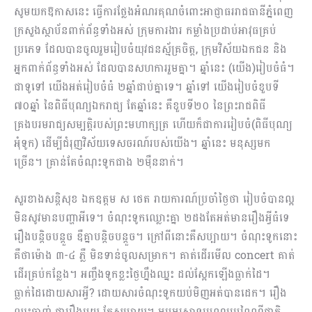
សូមយកឱកាសនេះ ធ្វើការថ្លែងអំណរគុណចំពោះអាជ្ញាធររាជធានីភ្នំពេញ
ក្រសួងស្ថាប័នពាក់ព័ន្ធទាំងអស់ ក្រុមការងារ កម្លាំងប្រដាប់អាវុធគ្រប់
ប្រភេទ ដែលបានចូលរួមរៀបចំយុវជនស្ម័គ្រចិត្ត, ក្រុមវិស័យឯកជន និង
អ្នកពាក់ព័ន្ធទាំងអស់ ដែលបានសហការរួមគ្នា។ ឆ្នាំនេះ (យើង)រៀបចំធំ។
ជាទូទៅ យើងអត់រៀបចំធំ ២ឆ្នាំជាប់គ្នាទេ។ ឆ្នាំទៅ យើងរៀបចំខួបទី
៧០ឆ្នាំ នៃពិធីបុណ្យឯករាជ្យ តែឆ្នាំនេះ គឺខួបទី២០ នៃព្រះរាជពិធី
គ្រងបរមរាជ្យសម្បត្តិរបស់ព្រះមហាក្សត្រ ហើយក៏ជាការរៀបចំ(ពិធីបុណ្យ
អុំទូក) ដើម្បីជំរុញវិស័យទេសចរណ៍របស់យើង។ ឆ្នាំនេះ មនុស្សមក
ច្រើន។ គ្រាន់តែចំណុះទូកជាង ២ម៉ឺននាក់។
សួរខាងសន្តិសុខ ឯកឧត្តម ស ថេត រាយការណ៍ប្រចាំថ្ងៃថា រៀបចំបានល្អ
មិនសូវមានបញ្ហាអីទេ។ ចំណុះទូកឈ្លោះគ្នា ២ដងតែអត់មានរឿងអ្វីធំទេ
រឿងបន្តិចបន្តួច ឌឺគ្នាបន្តិចបន្តួច។ ក្រៅពីនោះគឺសប្បាយ។ ចំណុះទូកនោះ
គឺថាម៉ោង ៣-៤ ភ្លឺ មិនទាន់ចូលសម្រាក។ គាត់ដើរមើល concert គាត់
ដើរគ្រប់កន្លែង។ អញ្ចឹងទូកខ្លះថ្ងៃហ្នឹងឈ្នះ ដល់ស្អែកឡើង​ធ្លាក់ដៃ។
ធ្លាក់ដៃដោយសារអី្វ? ដោយសារចំណុះទូកយប់មិញអត់បានដេក។ រឿង
ឈ្នះចាញ់ ជារឿងមួយ តែសប្បាយ។ អបអរសាទរបុណ្យប្រពៃណីជាតិ