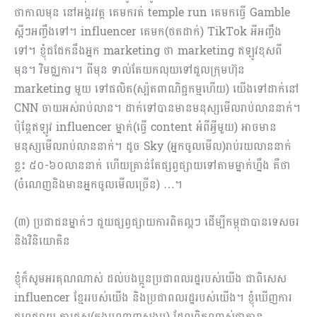
ថាកាលមុន នៅអង្គរវត្ត គេមករត់ temple run គេមកធ្វើ Gamble
ស្អីៗអញ្ចឹងទៅ។ influencer គេមក(ថតដាក់) TikTok អីអញ្ចឹង
ទៅ។ ខ្ញុំជជែកនឹងអ្នក marketing ថា marketing ឥឡូវខុសពី
មុន។ វិមជ្ឈការ។ ពីមុន ទាល់តែយកលុយទៅជួលក្រុមហ៊ុន
marketing មួយ ទៅផលិត(ស្ប៉តពាណិជ្ជកម្មហើយ) យើងទៅដាក់នៅ
CNN ចាយអស់រាប់លាន។ ដាក់ទៅបានមានមនុស្សមើលរាប់លាននាក់។​
ប៉ុន្តែឥឡូវ influencer ម្នាក់(ធ្វើ content អំពីអ្វីមួយ) អាចមាន
មនុស្សមើលរាប់លាននាក់។ ដូច Sky (អ្នកចូលមើល)រាប់រយលាននាក់
ខ្លះ ៥០-៦០លាននាក់ ហើយគ្រាន់តែផ្សព្វផ្សាយទៅតាមម្នាក់ហ្នឹង គឺថា
(ចំណេញនិងមានអ្នកចូលមើលច្រើន) …។
(៣) ប្រជាជនម្នាក់ៗ ជួយផ្សព្វផ្សាយការពិតល្អៗ ដើម្បីកម្ពុជាបានទេសចរ
និងវិនិយោគិន
ខ្ញុំក៏សូមអរគុណណាស់ ដល់បងប្អូនប្រជាពលរដ្ឋរបស់យើង ជាពិសេស
influencer ខ្មែររបស់យើង និងប្រជាពល​រដ្ឋរបស់យើង។ ខ្ញុំឃើញការ
ផ្សព្វផ្សាយ ការផូស្ដ(ក្នុងបណ្ដាញសង្គម) ដែលពិតណាស់ថាគ្មាន