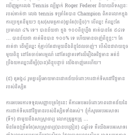
ឃើញអ្នកលេង Tennis ល្បីម្នាក់ Roger Federer និយាយពីទស្សនៈ
របស់គាត់ថា លេង tennis ទម្រាំតែបាន Champion ពិភពលោកក្នុង
ការប្រ​កួតនីមួយៗ ខុស(សមត្ថភាព)គ្នាតែ(បន្តិច)។ បើឈ្នះ ក៏ឈ្នះតែ
ប្រមាណ ៤% ទេ។ បានន័យថា ក្នុង ១០០ពិន្ទុហ្នឹង គាត់បានតែ ៥៤ទេ
…​ បានន័យថា គាត់មិនបាន ១០០% ទេ ហើយមានចាញ់ពិន្ទុខ្លះ។ តែ
គាត់ថា ដើម្បីឈ្នះ កុំភ្ជាប់តែជាមួយនឹងពិន្ទុដែលចាញ់។ បើសិនជាវាយខូច
មួយពិន្ទុ នៅតែចាប់អារម្មណ៍ នៅតែផ្ដោតទៅលើរឿងអវិជ្ជ​មាន អត់ខំ
ប្រឹងយកឈ្នះដើម្បី(បាន)ពិន្ទុបន្ទាប់ យើងចាញ់គេហើយ។
(៥) តួអង្គ៤ រួមគ្នាធ្វើអោយមានជោគជ័យចំពោះការដាក់ទិសដៅវិជ្ជមាន
របស់និស្សិត
ការអបអរការទទួលសញ្ញាបត្រថ្ងៃនេះ គឺការអបអរចំពោះភាពជោគជ័យនៃ
ការដាក់ទិសដៅវិជ្ជមានរបស់និស្សិតទាំងអស់។ ខ្ញុំក៏សូមអបអរសាទរ
(ទី១) ជាមួយនឹងសាស្រ្តាចារ្យ លោកគ្រូអ្នកគ្រូ …
មិនមែន(ត្រឹមតែ)សាស្រ្តាចារ្យ(បានបង្រៀន) ៤ឆ្នាំទេ គឺយើងអបអរសាទរ