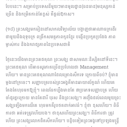
បែបនេះ។ សម្រាប់ប្រទេស​នីមួយៗមានមូលដ្ឋាន(ធនធាន)មនុស្សកាន់
ច្រើន និងកម្រិតកាន់តែខ្ពស់ គឺផ្តល់ឱកាស។
(១៨) ព្រះសង្ឃមករៀននៅសាកលវិទ្យាល័យ បង្ហាញថាអាណាចក្រដើរ
ជាមួយនិងពុទ្ធចក្រ ពង្រីកសមត្ថភាពកូនខ្មែរ បង្កើនប្រកួតប្រជែង ភាព
ម្ចាស់ការ និងឯករាជ្យភាពនៃប្រទេសជាតិ
ថ្ងៃនេះយើងមានព្រះតេជគុណ ព្រះសង្ឃ ជាសាមណៈនិស្សិតនៅទីនេះ។
ព្រះតេជគុណ បើអាចសួរភាគច្រើនប្រហែលជា Management
ហើយ។ មានព្រះតេជគុណណាដែលគ្រោងសឹកទេ ក្រោយពីចប់? ខ្ញុំមាន
ម្តងនៅក្រចេះ។ សញ្ញាបត្ររបស់ព្រះអង្គគឺមានឆាយាល័ក្ខណ៍ ហើយគេ
តែងតែហុចមកឱ្យខ្ញុំ។ ពេលចែកហ្នឹងមានតែ ៣ប្រភេទសញ្ញាបត្រ ហើយ
ចាំដូរគ្នាក្រោយ មានតែនារី បុរស និងព្រះសង្ឃ។ អញ្ចឹងដល់ពេលមួយព្រះ
សង្ឃឡើងមកលើគេ ហុចមកគឺរូបថតពាក់អាវធំ។ ខ្ញុំថា ខុសហើយ។ ពិធី
ការថា អត់ទេត្រូវហើយបង។ ថាខុសហើយព្រះសង្ឃ។ ពិធីការថា ត្រូវ
ហើយ ព្រះសង្ឃលោកជិតសឹកហើយ។ បន្តិចទៀតព្រះអង្គទៅប្រឡងមន្ត្រី