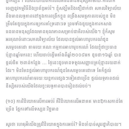
ថ្នាក់រៀន។ យើងនិយាយពីការផលិតធនធានមនុស្សតាមរយៈការដាក់
ចេញនូវកម្មវិធីនិងប្រព័ន្ធអប់រំ។ ខ្ញុំសង្ឃឹមនិងជឿជាក់ថា សកលវិទ្យាល័យ
នឹងមានលទ្ធភាពនៅក្នុងការពង្រីកខ្លួន ពង្រឹងសមត្ថភាពរបស់ខ្លួន មិន
ត្រឹមតែជួយក្នុងការឲ្យការគាំទ្រនោះទេ ព្រមទាំងជួយក្នុងការកសាង
ធនធានមនុស្សដែលមានគុណភាពសម្រាប់ជាតិរបស់យើង។ ខ្ញុំក៏សូម
អរគុណចំពោះសកលវិទ្យាល័យ ដែលបានផ្ដល់អាហារូបករណ៍ជូន
សម្ដេចតេជោ តាមរយៈគណៈកម្មការអាហារូបករណ៍ ដែលខ្ញុំជាប្រធាន
ប៉ុន្មានឆ្នាំមកនេះ ហើយចាប់ផ្ដើមតាំងពីឆ្នាំ២០០៨មក ដូចជា១៦ឆ្នាំ បាន
ផ្តល់ជិត​ ២ពាន់កន្លែង … ថ្ងៃនេះដូចមានទទួលសញ្ញាបត្រប៉ុន្មានរយនាក់
ដែរ។ មិនមែនផ្ដល់អាហារូបករណ៍ជូនតែសម្ដេចតេជោទេ តែក៏ផ្ដល់
អាហារូបករណ៍តាមរយៈយន្តការផ្សេងៗទៀតជាច្រើន ផ្ដល់លទ្ធភាពដល់
និស្សិតរបស់យើងដែលខ្វះលទ្ធភាពបានរៀនដល់ចប់។
(១០) ការវិនិយោគលើការអប់រំ គឺវិនិយោគលើអនាគត មានឱកាសកាន់តែ
ច្រើន ផ្អែកទៅលើទស្សនៈវិជ្ជមាន
សួរថា ហេតុអីយើងត្រូវវិនិយោគក្នុងការអប់រំ? មិនចាំបាច់សួររដ្ឋាភិបាល។