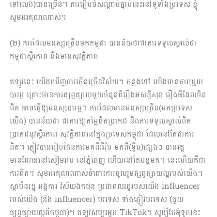
ទៅលេង)បានច្រើន។ ការរៀបចំសណ្ដាប់ធ្នាប់នេះនៅទូទាំងប្រទេស ខ្ញុំ
សូមអរគុណណាស់។
(២) ការដែលមនុស្សច្រើនមកកម្ពុជា បានន័យថាជាការទទួលស្គាល់ថា
កម្ពុជាស្ថិរភាព និងមានសុវត្ថិភាព
ឥឡូវនេះ យើងឃើញការកើនច្រើនវិស័យ។ កន្លងទៅ យើងមានការព្រួយ
បារម្ភ ព្រោះមានការផ្សព្វផ្សាយមួយចំនួនពីរឿងអសន្តិសុខ​ រឿងអីដែលមិន
ពិត អាចធ្វើឱ្យមនុស្សបារម្ភ។ ការដែលមានមនុស្សច្រើន(មកប្រទេស
យើង) បានន័យថា ជាការឱ្យតម្លៃពិតប្រាកដ និងការទទួលស្គាល់ពិត
ប្រាកដនូវស្ថិរភាព សុវត្ថិភាពនៅក្នុងប្រទេសកម្ពុជា ដែលនៅតែជាការ
ពិត។ ភ្ញៀវបានរៀបផែនការមកពីអឺរ៉ុប មកពី(ទ្វីប)ផ្សេងៗ បានវត្ត
មានណែននៅសៀម​រាប នៅភ្នំពេញ ហើយនៅតែបន្តមក។ នេះហើយគឺជា
ការពិត។ សូមអរគុណណាស់ចំពោះការចូលរួមផ្សព្វ​ផ្សាយល្អរបស់យើង។
ស្ថាប័នរដ្ឋ អង្គការ វិស័យឯកជន ប្រជាពលរដ្ឋរបស់យើង influencer
របស់យើង (និង influencer) បរទេស ទាំងភ្ញៀវបរទេស (ជួយ
ផ្សព្វផ្សាយល្អពីកម្ពុជា)។ ឥឡូវសម្បូរអ្នក TikTok។ សូម្បីតែអុំទូកនេះ