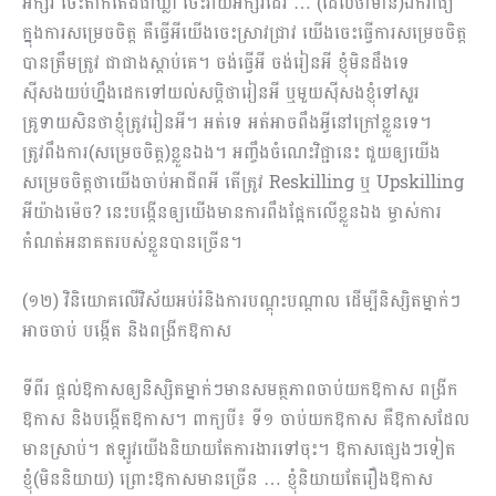
អក្សរ ចេះតាក់តែងជាឃ្លា ចេះវាយអក្សរដែរ … (ដែលថាមាន)ឯករាជ្យ
ក្នុងការសម្រេចចិត្ត គឺធ្វើអីយើងចេះស្រាវជ្រាវ យើងចេះធ្វើការសម្រេចចិត្ត
បានត្រឹមត្រូវ ជាជាងស្ដាប់គេ។ ចង់ធ្វើអី ចង់រៀនអី ខ្ញុំមិនដឹងទេ
ស៊ីសងយប់ហ្នឹងដេកទៅយល់សប្តិថារៀនអី ឬមួយស៊ីសងខ្ញុំទៅសួរ
គ្រូទាយសិនថាខ្ញុំត្រូវរៀនអី។ អត់ទេ អត់អាចពឹងអ្វីនៅក្រៅខ្លួនទេ។
ត្រូវពឹងការ(សម្រេចចិត្ត)ខ្លួនឯង។ អញ្ចឹងចំណេះវិជ្ជានេះ ជួយឲ្យយើង
សម្រេចចិត្តថាយើងចាប់អាជីពអី តើត្រូវ Reskilling ឬ Upskilling
អីយ៉ាងម៉េច? នេះបង្កើនឲ្យយើងមានការពឹងផ្អែកលើខ្លួនឯង ម្ចាស់ការ
កំណត់អនាគតរបស់ខ្លួនបានច្រើន។
(១២) វិនិយោគលើវិស័យអប់រំនិងការបណ្ដុះបណ្ដាល ដើម្បីនិស្សិតម្នាក់ៗ
អាចចាប់ បង្កើត និងពង្រីកឱកាស
ទីពីរ ផ្ដល់ឱកាសឲ្យនិស្សិតម្នាក់ៗមានសមត្ថភាពចាប់យកឱកាស ពង្រីក
ឱកាស និងបង្កើតឱកាស។ ពាក្យបី៖ ទី១ ចាប់យកឱកាស គឺឱកាសដែល
មានស្រាប់។ ឥឡូវយើងនិយាយតែការងារទៅចុះ។ ឱកាសផ្សេងៗទៀត
ខ្ញុំ(មិននិយាយ) ព្រោះឱកាសមានច្រើន … ខ្ញុំនិយាយតែរឿងឱកាស