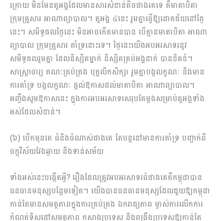
ក្រោយ មិនមែនតួអង្គដែលមានសារសំខាន់តិចជាងគេទេ គឺមាតាបិតា
ក្រុមគ្រួសារ អាណាព្យាបាល។ តួអង្គ ៤នេះ រួមគ្នាធ្វើឱ្យជោគជ័យនៅថ្ងៃ
នេះ។ សមិទ្ធផលថ្ងៃនេះ មិនអាចកើតមានបាន បើគ្មានមាតាបិតា អាណា
ព្យាបាល ក្រុមគ្រួសារ គាំទ្រនោះទេ។ ថ្ងៃនេះយើងអបអរសាទរនូវ
សមិទ្ធផលរួមគ្នា ដែលនិស្សិតម្នាក់ និស្សិតគ្រប់អង្គនាក់ បានខិតខំ។
សាស្រ្តាចារ្យ គណៈគ្រប់គ្រង បុគ្គលិកសិក្សា រួមគ្នាបង្កលក្ខណៈ និងមាន
ការគាំទ្រ បង្កលក្ខណៈ ផ្ដល់ឱកាសដល់​មាតាបិតា អាណាព្យាបាល។
អញ្ចឹងសូមឱកាសនេះ ក្នុងការអបអរសាទរសរុបតែម្ដងសម្រាប់តួអង្គទាំង
អស់ដែលសំខាន់។
(៦) បើកមុនគេ ធំនិងចំណាស់ជាងគេ តែបន្តនៅមានការគាំទ្រ បញ្ជាក់ពី
ចក្ខុវិស័យវែងឆ្ងាយ និងទាន់សម័យ
ទាំងអស់នេះបង្កើតអ្វី? រឿងដែលត្រូវអបអរសាទរធំជាងគេគឺកម្ពុជាបាន
ធនធានមនុស្សបន្ថែមទៀត។ យើងបានធនធានមនុស្សដែលជួយឱ្យកម្ពុជា
កាន់តែមានសមត្ថភាពក្នុងការគ្រប់គ្រង ឯករាជ្យភាព ម្ចាស់ការលើកការ
កំណត់​ទិសដៅសមត្ថភាព កសាងប្រទេស និងពង្រឹងប្រទេសឱ្យកាន់តែ