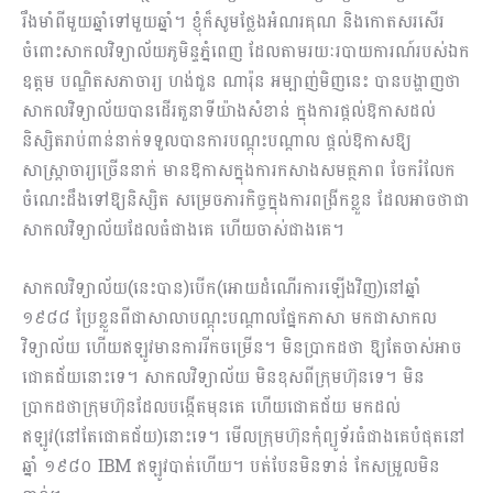
រឹងមាំពីមួយឆ្នាំទៅមួយឆ្នាំ។ ខ្ញុំក៏សូមថ្លែងអំណរគុណ និងកោតសរសើរ
ចំពោះសាកលវិទ្យាល័យភូមិន្ទភ្នំពេញ ដែលតាមរយៈរបាយការណ៍របស់ឯក
ឧត្តម បណ្ឌិតសភាចារ្យ ហង់ជួន ណារ៉ុន អម្បាញ់មិញនេះ បានបង្ហាញថា
សាកលវិទ្យាល័យបានដើរតួនាទីយ៉ាងសំខាន់ ក្នុងការផ្ដល់ឱកាសដល់
និស្សិតរាប់ពាន់នាក់ទទួលបានការបណ្ដុះបណ្ដាល ផ្ដល់ឱកាសឱ្យ
សាស្រ្តាចារ្យច្រើននាក់ មានឱកាសក្នុងការកសាងសមត្ថភាព ចែករំលែក
ចំណេះដឹងទៅឱ្យនិស្សិត សម្រេចភារកិច្ចក្នុងការពង្រីកខ្លួន ដែលអាចថា​ជា
សាកលវិទ្យាល័យដែលធំជាងគេ ហើយចាស់ជាងគេ។
សាកលវិទ្យាល័យ(នេះបាន)បើក(អោយដំណើរការឡើងវិញ)នៅឆ្នាំ
១៩៨៨ ប្រែខ្លួនពីជាសាលាបណ្ដុះបណ្តាលផ្នែកភាសា មកជាសាកល
វិទ្យាល័យ ហើយឥឡូវមានការរីកចម្រើន។ មិនប្រាកដថា ឱ្យតែចាស់អាច
ជោគជ័យនោះទេ។ សាកលវិទ្យាល័យ មិនខុសពីក្រុមហ៊ុនទេ។ មិន
ប្រាកដថាក្រុមហ៊ុនដែលបង្កើតមុនគេ ហើយជោគជ័យ មកដល់
ឥឡូវ(នៅតែជោគជ័យ)នោះទេ។ មើលក្រុមហ៊ុនកុំព្យូទ័រធំជាងគេបំផុតនៅ
ឆ្នាំ ១៩៨០ IBM ឥឡូវបាត់ហើយ។ បត់បែនមិនទាន់ កែសម្រួលមិន