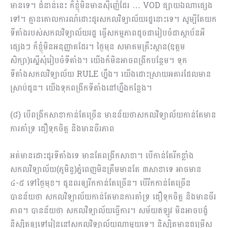
មានទេ។ ជំនាន់នេះ ក៏ខ្ញុំមិនមានស៊ីញ៉េដែរ … VOD ផ្សាយឯណាផ្សេង
ទៅ។ គ្មានគោលការណ៍ដោះដូរសកលវិទ្យាល័យរដ្ឋនោះទេ។ សូម្បីតែយក
ទីតាំងរបស់សកលវិទ្យាល័យរដ្ឋ ធ្វើសកម្មភាពដូចជារៀបចំជាស្ថាប័នអី
ផ្សេងៗ ក៏ខ្ញុំមិនអនុញ្ញាតដែរ។ ថ្ងៃមុន សមាគមគ្រឹះ​ស្ថាន(ឧត្ដម
សិក្សា)ស្នើសុំរៀបចំទីតាំង។ ​យើងក៏មិនអាចពង្រីកបន្ថែម។ ទុក
ទីតាំងសកលវិទ្យាល័យ RULE ហ្នឹង។ យើងដោះស្រាយអគារដែលមាន
ស្រាប់ជូន។ យើងទុកពង្រីកទីតាំងនៅហ្នឹងកន្លែង។
(៨) បើពង្រីកសាខាកាន់តែច្រើន មានន័យថាសកលវិទ្យាល័យកាន់តែមាន
ការគាំទ្រ ជឿទុកចិត្ត និងមានចីរភាព
អត់មានដោះដូរទីតាំងទេ មានតែពង្រីកសាខា។ បើកាន់តែរីកខ្លាំង
សកលវិទ្យាល័យ(ភូមិន្ទ)ភ្នំពេញមិនត្រឹមមានតែ ៣សាខាទេ អាចមាន
៤-៥ ទៅថ្ងៃមុខ។ ជូនពរឲ្យរីកកាន់តែច្រើន។ បើរីកកាន់តែច្រើន
បានន័យថា សកលវិទ្យាល័យកាន់តែមានការគាំទ្រ ជឿទុកចិត្ត និងមានចីរ
ភាព។ បានន័យថា សកលវិទ្យាល័យធ្វើការ។ សម័យឥឡូវ មិនអាចបង្ខំ
និស្សិតឲ្យទៅរៀននៅសកលវិទ្យាល័យណាមួយទេ។ និស្សិតមានជម្រើស