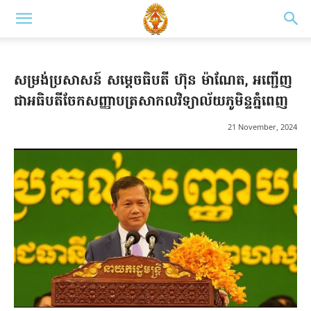
សម្រង់ប្រសាសន៍ សម្តេចធិបតី ហ៊ុន ម៉ាណែត, អញ្ជើញ
ជាអធិបតីចែកសញ្ញាបត្រសាកលវិទ្យាល័យភូមិន្ទភ្នំពេញ
21 November, 2024