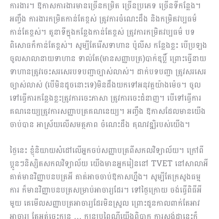
ការងារ។ ឱកាសការងារមានច្រើនកម្រិត ច្រើនប្រភេទ ច្រើនទីកន្លែង។
អញ្ចឹង ការងារកម្រិតកាន់តែខ្ពស់ ត្រូវការចំណេះដឹង និងកម្រិតវប្បធម៌
កាន់តែខ្ពស់។ តួនាទីក្នុងកន្លែងកាន់តែខ្ពស់ ត្រូវការកម្រិតវប្បធម៌ បទ
ពិសោធក៏កាន់តែខ្ពស់។ សូម្បីតែរើសទាហាន ប៉ូលីស កន្លែងខ្លះ បើប្រឡង
ចូលសាលានាយទាហាន ទាល់តែ(មានសញ្ញាបត្រ)បាក់ឌុប្លិ៍ ព្រោះធ្វើនាយ
ទាហានត្រូវចេះសរសេរបទបញ្ជាច្បាស់លាស់។ ដាក់បទបញ្ជា ត្រូវសរសេរ
ច្បាស់លាស់ (បើមិនដូចនោះទេ)មិនដឹងយកទៅអនុវត្តយ៉ាងម៉េច។ ចូល
ទៅធ្វើការកន្លែងខ្លះត្រូវការចេះភាសា ត្រូវការចេះជំនាញ។ បើទៅធ្វើការ
គណនេយ្យត្រូវការសញ្ញាបត្រគណនេយ្យ។ អញ្ចឹង ឱកាសដែលមានយើង
ចាប់បាន អាស្រ័យលើសមត្ថភាព ចំណេះដឹង គុណវឌ្ឍិរបស់យើង។
ថ្ងៃនេះ ខ្ញុំនិយាយសំដៅលើអ្នកចប់សញ្ញាបត្រពីសកលវិទ្យាល័យ។ ក្រៅពី
ប្អូនៗនិស្សិតសកលវិទ្យាល័យ យើងមានអ្នករៀននៅ TVET នៅសាលាអី
គាត់មានវិញ្ញាបនបត្រអី គាត់អាចចាប់ឱកាសហ្នឹង។ សូម្បីតែក្រសួងធម្ម
ការ ក៏មានវិញ្ញាបនបត្រសម្រាប់អាចារ្យដែរ។​​ ទៅថ្ងៃក្រោយ ចង់ធ្វើពិធីអី
មួយ គេមើលសញ្ញាបត្រអាចារ្យដែរមិនស្រួល ព្រោះជួនកាលពាក់តែអាវ
អាចារ្យ តែអត់ចេះក្បួន … ក្បួនប្រពៃណីយើងពិបាក ការស្តង់ដានេះក៏