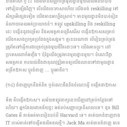
ខាងភាសា ឬ IT យើងមានសញ្ញាបត្រមូលដ្ឋានមួយដែលមិនចាំបាច់
ទៅរៀនឡើងវិញ។ បើយើងចេះភាសាហើយ យើងចង់ reskilling ទៅ
សិក្សាអីផ្សេងទៀត យើងមានអាហ្នឹងស្រាប់។ មានមូលដ្ឋានមិនបាច់រៀន
ចំណាយពេលអត់ប្រយោជន៍។ ឥឡូវ upskilling និង​ reskilling
នេះ បង្កើននូវជម្រើស និងសមត្ថភាពជ្រើសរើស បង្កើនឱកាសសម្រាប់
យើងកសាងប្រកួតប្រជែងក្នុងសង្គម។ គ្មាននរណាថា បើរៀនគ្រប់គ្រង
ត្រូវតែទៅធ្វើការងារគ្រប់គ្រងមួយជីវិតនោះទេ។ យើងអាចប្ដូរ។ នៅ
ប្រទេសណាក៏អញ្ចឹង។ ប៉ុន្តែយើងត្រូវមានមូលដ្ឋានមួយ។ ​ចំណេះវិជ្ជា
សមត្ថភាព ការយល់ដឹងជាគុណវុឌ្ឍិអាចឲ្យយើងឈានទៅជាមូលដ្ឋាន
ពង្រីកឱកាស ប្ដូរជំនាញ … ប្ដូរអាជីព។
(១៤) ជំនាញបូកនឹងគំនិត ឬចំណេះដឹងនិងចំណេះធ្វើ បង្កើតជាឱកាស
ទី៣ គឺបង្កើតឱកាស។ សម័យឥឡូវពាក្យនេះឃើញនៅគ្រប់កន្លែងទៅ
ហើយ។ អ្នកដែលជោគជ័យខ្លះ អត់ចប់សញ្ញាបត្រពីសាលាទេ។ ដូច Bill
Gates អី គាត់អត់មានរៀនចប់ពី Harvard ទេ។ គាត់យកជំនាញខាង
IT របស់គាត់ទៅបង្កើតផលិតផលថ្មី។ Jack Ma គាត់មានជំនាញ មាន