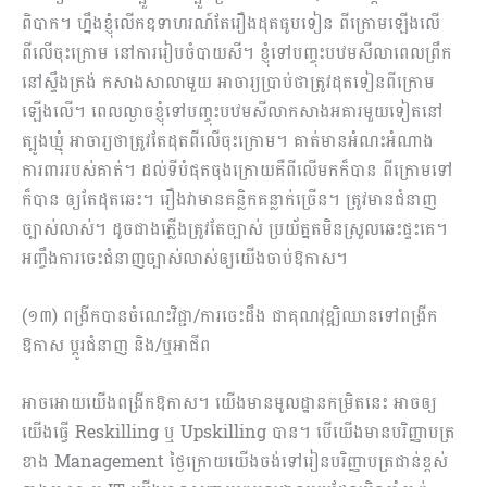
ពិបាក។ ហ្នឹងខ្ញុំលើកឧទាហរណ៍តែរឿងដុតធូបទៀន ពីក្រោមឡើងលើ
ពីលើចុះក្រោម នៅការរៀបចំបាយសី។ ខ្ញុំទៅបញ្ចុះបឋមសីលាពេលព្រឹក
នៅស្ទឹងត្រង់ កសាងសាលាមួយ អាចារ្យប្រាប់ថាត្រូវដុតទៀនពីក្រោម
ឡើងលើ។ ពេលល្ងាចខ្ញុំទៅបញ្ចុះបឋមសីលាកសាងអគារមួយទៀតនៅ
ត្បូងឃ្មុំ អាចារ្យថាត្រូវតែដុតពីលើចុះក្រោម។ គាត់មានអំណះអំណាង
ការពាររបស់គាត់។​ ដល់ទីបំផុតចុងក្រោយគឺពីលើមកក៏បាន ពីក្រោមទៅ
ក៏បាន ឲ្យតែដុតឆេះ។ រឿងវាមានគន្លិកគន្លាក់ច្រើន។ ត្រូវមានជំនាញ
ច្បាស់លាស់។ ដូចជាងភ្លើងត្រូវតែច្បាស់​ ប្រយ័ត្នតមិនស្រួលឆេះផ្ទះគេ។
អញ្ចឹងការចេះជំនាញច្បាស់លាស់ឲ្យយើងចាប់ឱកាស។
(១៣) ពង្រីកបាន​ចំណេះវិជ្ជា/ការចេះដឹង ជាគុណវុឌ្ឍិឈានទៅពង្រីក
ឱកាស ប្ដូរជំនាញ និង/ឬអាជីព
អាចអោយយើងពង្រីកឱកាស។ យើងមានមូលដ្ឋានកម្រិតនេះ អាចឲ្យ
យើងធ្វើ Reskilling ឬ Upskilling បាន។ បើយើងមានបរិញ្ញាបត្រ
ខាង Management ថ្ងៃក្រោយយើងចង់ទៅរៀនបរិញ្ញាបត្រជាន់ខ្ពស់