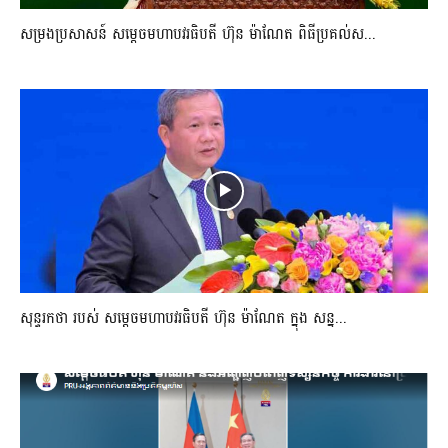
សម្រងប្រសាសន៍ សម្ដេចមហាបវរធិបតី ហ៊ុន ម៉ាណែត ពិធីប្រគល់ស...
សុន្ទរកថា របស់ សម្ដេចមហាបវរធិបតី ហ៊ុន ម៉ាណែត ក្នុង សន្ន...