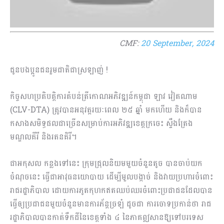
CMF:
20 September, 2024
ជូនបងប្អូនជនរួមជាតិជាស្រឡាញ់ !
កិច្ចសហប្រតិបត្តិការតំបន់ត្រីកោណអភិវឌ្ឍន៍កម្ពុជា ឡាវ វៀតណាម
(CLV-DTA) ត្រូវបានអនុវត្តរយៈពេល ២៥ ឆ្នាំ មកហើយ និងក៏បាន
កសាងសមិទ្ធផលជាច្រើនសម្រាប់ការអភិវឌ្ឍខេត្តក្រចេះ ស្ទឹងត្រែង
មណ្ឌលគីរី និងរតនគិរី។
ជាអកុសល កន្លងទៅនេះ ក្រុមជ្រុលនិយមមួយចំនួនតូច បានចាប់យក
ចំណុចនេះ ធ្វើជាអាវុធនយោបាយ ដើម្បីមួលបង្កាច់ និងវាយប្រហារចំពោះ
រាជរដ្ឋាភិបាល ដោយការភូតកុហកឥតឈប់ឈរចំពោះប្រជាជនដែលបាន
ធ្វើឲ្យប្រជាជនមួយចំនួនមានការភ័ន្តច្រឡំ ដូចជា ការចោទប្រកាន់ថា រាជ
រដ្ឋាភិបាលបានកាត់ទឹកដីនៃខេត្តទាំង ៤ នៃភាគឦសានឱ្យទៅបរទេស