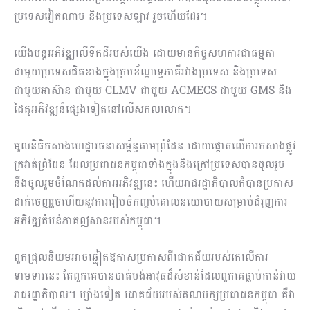
ប្រទេសវៀតណាម និងប្រទេសឡាវ រួចហើយដែរ។
យើងបន្តអភិវឌ្ឍលើទឹកដីរបស់យើង ដោយមានកិច្ចសហការជាធម្មតា
ជាមួយប្រទេសជិតខាងក្នុងក្របខ័ណ្ឌទ្វេភាគីរវាងប្រទេស និងប្រទេស
ជាមួយអាស៊ាន ជាមួយ CLMV ជាមួយ ACMECS ជាមួយ GMS និង
ដៃគូអភិវឌ្ឍន៍ផ្សេងទៀតនៅលើសកលលោក។
មូលនិធិកសាងហេដ្ឋារចនាសម្ព័ន្ធតាមព្រំដែន ដោយផ្តោតលើការកសាងផ្លូវ
ក្រវាត់ព្រំដែន ដែលប្រជាជនកម្ពុជាទាំងក្នុងនិងក្រៅប្រទេសបានចូលរួម
នឹងចូលរួមចំណែកដល់ការអភិវឌ្ឍនេះ ហើយរាជរដ្ឋាភិបាលក៏បានប្រកាស
ដាក់ចេញរួចហើយនូវការរៀបចំកញ្ចប់គោលនយោបាយសម្រាប់ជំរុញការ
អភិវឌ្ឍតំបន់ភាគឦសានរបស់កម្ពុជា​។
ពួកជ្រុលនិយមអាចឆ្លៀតឱកាសប្រកាសពីជោគជ័យរបស់គេលើការ
ទាមទារនេះ តែពួកគេបានបាត់បង់អាវុធដ៏សំខាន់ដែលពួកគេធ្លាប់កាន់វាយ
រាជរដ្ឋាភិបាល។ ម្យ៉ាងទៀត ជោគជ័យរបស់គណបក្សប្រជាជនកម្ពុជា គឺវា