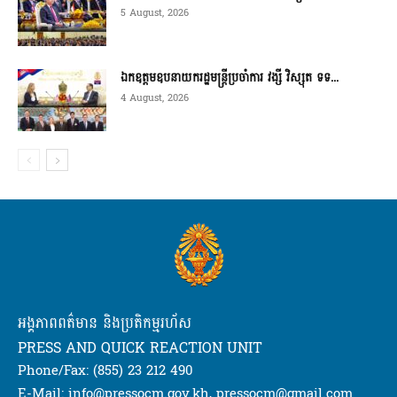
5 August, 2026
ឯកឧត្តមឧបនាយករដ្ឋមន្ត្រីប្រចាំការ វង្សី វិស្សុត ទទ...
4 August, 2026
អង្គភាពពត៌មាន និងប្រតិកម្មរហ័ស
PRESS AND QUICK REACTION UNIT
Phone/Fax: (855) 23 212 490
E-Mail: info@pressocm.gov.kh, pressocm@gmail.com