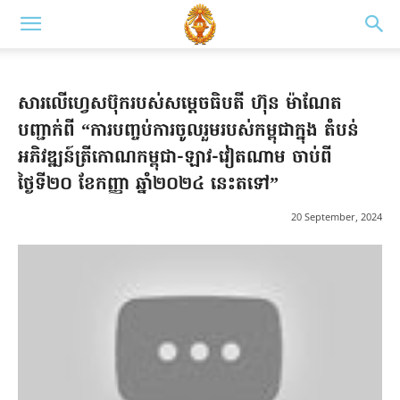
សារលើហ្វេសប៊ុករបស់សម្ដេចធិបតី ហ៊ុន ម៉ាណែត
បញ្ជាក់ពី “ការបញ្ចប់ការចូលរួមរបស់កម្ពុជាក្នុង តំបន់
អភិវឌ្ឍន៍ត្រីកោណកម្ពុជា-ឡាវ-វៀតណាម ចាប់ពី
ថ្ងៃទី២០ ខែកញ្ញា ឆ្នាំ២០២៤ នេះតទៅ”
20 September, 2024