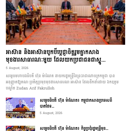
អាស៊ាន និងអាស៊ានបូកបីប្តេជ្ញាចិត្តរួមគ្នាកសាង
មុខងារសាធារណៈមួយ ដែលយកប្រជាជនជាស្នូ...
5 August, 2026
សម្តេចមហាបវរធិបតី ហ៊ុន ម៉ាណែត នាយករដ្ឋមន្ត្រីនៃព្រះរាជាណាចក្រកម្ពុជា បាន
អនុញ្ញាតឱ្យគណៈប្រតិភូប្រមុខមុខងារសាធារណៈអាស៊ាន ដែលដឹកនាំដោយ ឯកឧត្តម
បណ្ឌិត Zudan Arif Fakrulloh
សម្ដេចធិបតី ហ៊ុន ម៉ាណែត៖ កម្ពុជាកសាងប្រទេសពី
បាតដៃទ...
5 August, 2026
សម្ដេចធិបតី ហ៊ុន ម៉ាណែត៖ កិច្ចប្រជុំរដ្ឋមន្ត្រីមុខ...