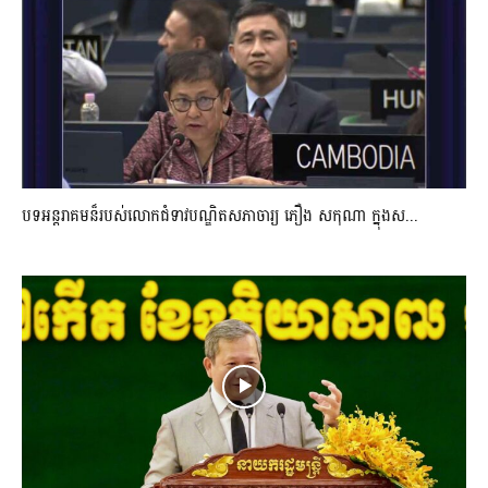
បទអន្តរាគមន៏របស់លោកជំទាវបណ្ឌិតសភាចារ្យ ភឿង សកុណា ក្នុងស...