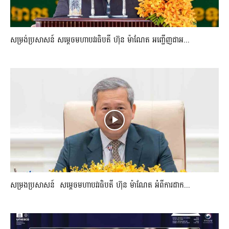
សម្រង់ប្រសាសន៍ សម្ដេចមហាបវរធិបតី ហ៊ុន ម៉ាណែត អញ្ជើញជាអ...
សម្រងប្រសាសន៍ សម្ដេចមហាបវរធិបតី ហ៊ុន ម៉ាណែត អំពីការដាក...