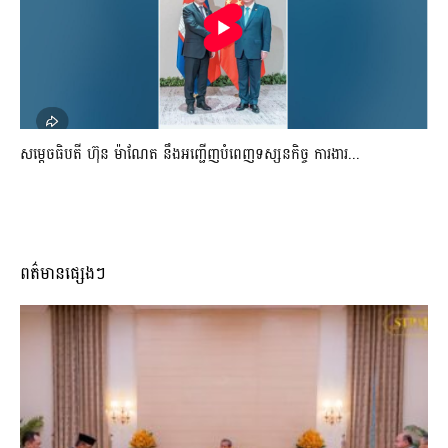
សម្តេចធិបតី ហ៊ុន ម៉ាណែត នឹងអញ្ជើញបំពេញទស្សនកិច្ច ការងារ...
ពត៌មានផ្សេងៗ