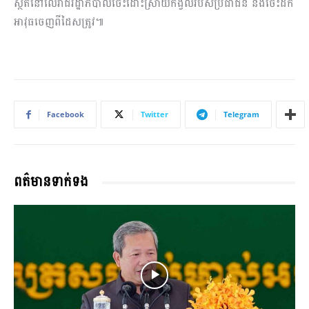
ស្ថិតនៅលើរាជរដ្ឋាភិបាលចេះដោះស្រាយកង្វល់របស់ប្រជាជន និងចេះដក
អាវុធចេញពីដៃសត្រូវ៕
Facebook
Twitter
Telegram
ពត៌មានទាក់ទង