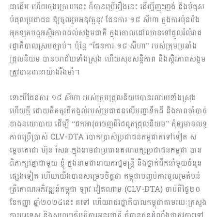
ជាដើម ហើយចុងក្រោយនេះ ក៏បានប្រើរឿងនេះ ដើម្បីញុះញង់ និងបំផុស
បំផុលប្រជាជន ឱ្យចូលរួមអនុវត្តនូវ ផែនការ ១៨ សីហា ក្នុងការប៉ុនប៉ង
អុកឡុកបង្កអស្ថិរភាពដល់សង្គមជាតិ ក្នុងគោលដៅឈានទៅផ្តួលរំលំរាជ
រដ្ឋាភិបាលស្របច្បាប់។ ប៉ុន្តែ “ផែនការ ១៨ សីហា” របស់ក្រុមប្រឆាំង
ជ្រុលនិយម បានបរាជ័យទាំងស្រុង ហើយសុខសន្តិភាព និងស្ថិរភាពសង្គម
ត្រូវបានធានាយ៉ាងរឹងមាំ។
ទោះបីផែនការ ១៨ សីហា របស់ក្រុមជ្រុលនិយមបានរលាយទាំងស្រុង
ហើយក្តី ដោយគិតគូរពីកង្វល់របស់ប្រជាជនលើបញ្ហាទឹកដី និងភាពចាំបាច់
ខាងនយោបាយ ដើម្បី “ដកអាវុធចេញពីដៃពួកជ្រុលនិយម” កុំឲ្យមានលទ្ធ
ភាពប្រើប្រាស់ CLV-DTA បោកប្រាស់ប្រជាជនកម្ពុជាតទៅទៀត ស
ម្តេចតេជោ ហ៊ុន សែន ក្នុងនាមជាប្រធានគណបក្សប្រជាជនកម្ពុជា បាន
ពិភាក្សាគ្នាជាមួយ ខ្ញុំ ក្នុងនាមជានាយករដ្ឋមន្ត្រី និងថ្នាក់ដឹកនាំមួយចំនួន
ផ្សេងទៀត ហើយយើងបានសម្រេចចិត្តថា កម្ពុជាបញ្ចប់ការចូលរួមតំបន់
ត្រីកោណអភិវឌ្ឍន៍កម្ពុជា ឡាវ វៀតណាម (CLV-DTA) ចាប់ពីថ្ងៃ២០
ខែកញ្ញា ឆ្នាំ២០២៤នេះ តទៅ ហើយរាជរដ្ឋាភិបាលកម្ពុជាតាមរយៈក្រសួង
ការបរទេស និងសហប្រតិបត្តិការអន្តរជាតិ ក៏បានជូនដំណឹងជាផ្លូវការទៅ