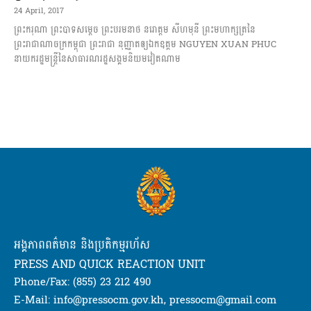
24 April, 2017
ព្រះករុណា ព្រះបាទសម្តេច ព្រះបរមនាថ នរោត្តម សីហមុនី ព្រះមហាក្សត្រនៃ
ព្រះរាជាណាចក្រកម្ពុជា ព្រះរាជា នុញ្ញាតឲ្យឯកឧត្តម NGUYEN XUAN PHUC
នាយករដ្ឋមន្រ្តីនៃសាធារណរដ្ឋសង្គមនិយមវៀតណាម
អង្គភាពពត៌មាន និងប្រតិកម្មរហ័ស
PRESS AND QUICK REACTION UNIT
Phone/Fax: (855) 23 212 490
E-Mail: info@pressocm.gov.kh, pressocm@gmail.com