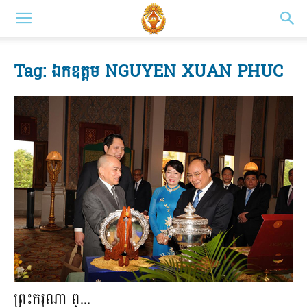
Tag: ឯកឧត្តម NGUYEN XUAN PHUC
ព្រះករុណា ព្...