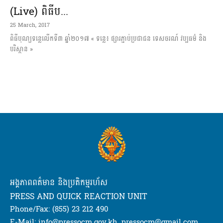
(Live) ពិធីប...
25 March, 2017
ពិធីបុណ្យទន្លេលើកទី៣ ឆ្នាំ២០១៧ « ទន្លេ៖ ផ្សារភ្ជាប់ប្រជាជន ទេសចរណ៍ វប្បធម៌ និង
បរិស្ថាន »
អង្គភាពពត៌មាន និងប្រតិកម្មរហ័ស
PRESS AND QUICK REACTION UNIT
Phone/Fax: (855) 23 212 490
E-Mail: info@pressocm.gov.kh, pressocm@gmail.com