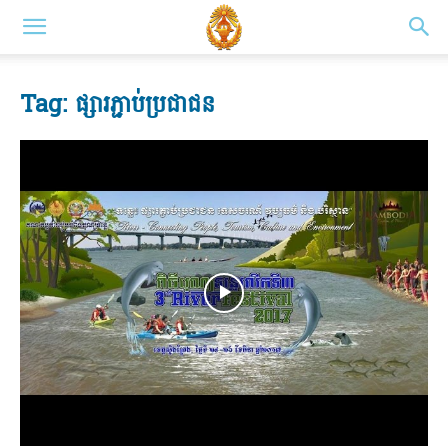
Tag: ផ្សារភ្ជាប់ប្រជាជន