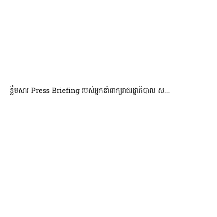
ខ្លឹមសារ Press Briefing របស់អ្នកនាំពាក្យរាជរដ្ឋាភិបាល ស...