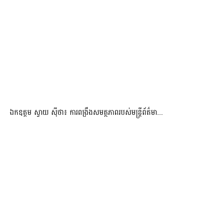
ឯកឧត្តម ស្វាយ ស៊ីថា៖ ការពង្រឹងសមត្ថភាពរបស់មន្ត្រីព័ត៌មា...