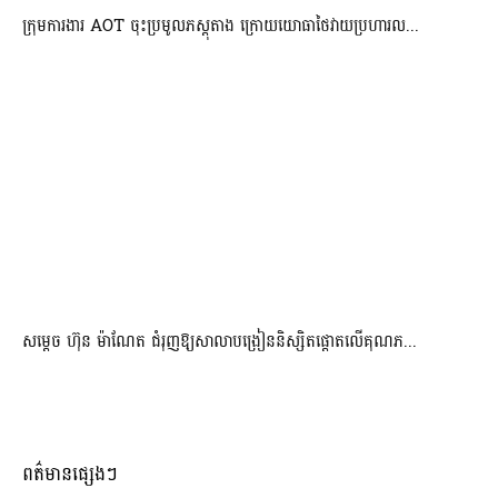
ក្រុមការងារ AOT ចុះប្រមូលភស្តុតាង ក្រោយយោធាថៃវាយប្រហារល...
សម្តេច ហ៊ុន ម៉ាណែត ជំរុញឱ្យសាលាបង្រៀននិស្សិតផ្តោតលើគុណភ...
ពត៌មានផ្សេងៗ