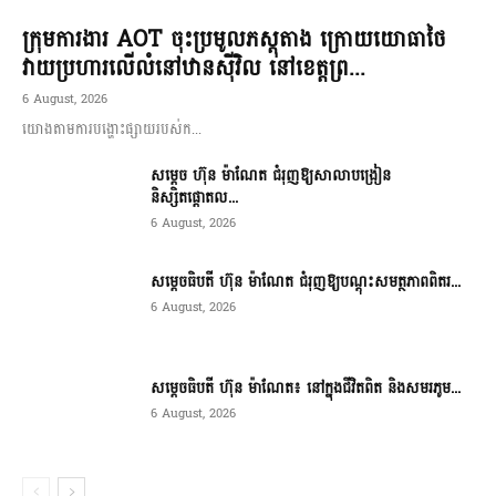
ក្រុមការងារ AOT ចុះប្រមូលភស្តុតាង ក្រោយយោធាថៃ
វាយប្រហារលើលំនៅឋានស៊ីវិល នៅខេត្តព្រ...
6 August, 2026
យោងតាមការបង្ហោះផ្សាយរបស់ក...
សម្តេច ហ៊ុន ម៉ាណែត ជំរុញឱ្យសាលាបង្រៀន
និស្សិតផ្តោតល...
6 August, 2026
សម្តេចធិបតី ហ៊ុន ម៉ាណែត ជំរុញឱ្យបណ្តុះសមត្ថភាពពិតរ...
6 August, 2026
សម្តេចធិបតី ហ៊ុន ម៉ាណែត៖ នៅក្នុងជីវិតពិត និងសមរភូម...
6 August, 2026