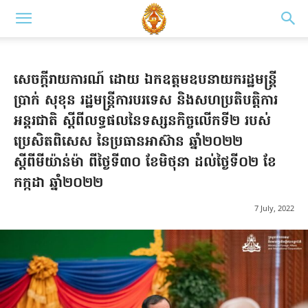
សេចក្តីរាយការណ៍ ដោយ ឯកឧត្តមឧបនាយករដ្ឋមន្ត្រី
ប្រាក់ សុខុន រដ្ឋមន្ត្រីការបរទេស និងសហប្រតិបត្តិការ
អន្តរជាតិ ស្តីពីលទ្ធផលនៃទស្សនកិច្ចលើកទី២ របស់
ប្រេសិតពិសេស នៃប្រធានអាស៊ាន ឆ្នាំ២០២២
ស្តីពីមីយ៉ាន់ម៉ា ពីថ្ងៃទី៣០ ខែមិថុនា ដល់ថ្ងៃទី០២ ខែ
កក្កដា ឆ្នាំ២០២២
7 July, 2022