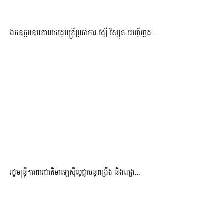
ឯកឧត្តមឧបនាយករដ្ឋមន្រ្តីប្រចាំការ វង្សី វិស្សុត អញ្ជើញដ...
រដ្ឋមន្ត្រីការពារជាតិម៉ាឡេស៊ីប្ដេជ្ញាបន្តពង្រឹង និងពង្រ...