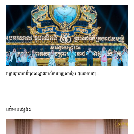
កម្រងរូបភាពដ៏ស្រស់ស្អាត​របស់មហាគ្រួសារខ្មែរ​ ចូលរួមសប្ប...
ពត៌មានផ្សេងៗ