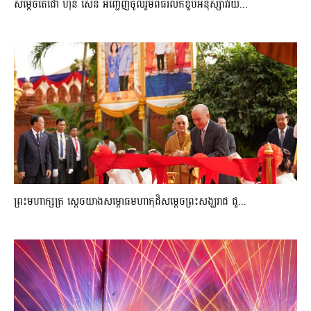
សម្តេចតេជោ ហ៊ុន សែន អញ្ជើញចូលរួមពិធីរំលឹកខួបអនុស្សាវរីយ...
ព្រះមហាក្សត្រ ស្តេចយាងសម្ពោធមហាកុដិសម្តេចព្រះសង្ឃរាជ ជួ...