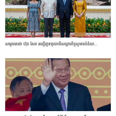
សម្តេចតេជោ ហ៊ុន សែន អញ្ជើញទទួលបដិសណ្ឋារកិច្ចស្វាគមន៍ដំណ...