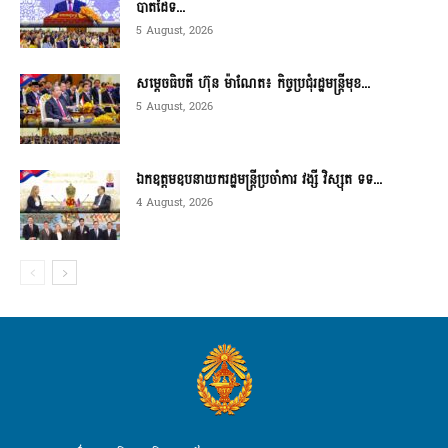
បាតដៃទ...
5 August, 2026
សម្ដេចធិបតី ហ៊ុន ម៉ាណែត៖ កិច្ចប្រជុំរដ្ឋមន្ត្រីមុខ...
5 August, 2026
ឯកឧត្តមឧបនាយករដ្ឋមន្ត្រីប្រចាំការ វង្សី វិស្សុត ទទ...
4 August, 2026