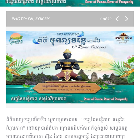
PHOTO: FN, KOK KY
1
of 33
ពិធីបុណ្យទន្លេលើកទី៦ ក្រោមប្រធានបទ ” ទន្លេនៃសន្តិភាព ទន្លេនៃ
វិបុលភាព” នៅខេត្តបាត់ដំបង ក្រោមអធិបតីភាពដ៏ខ្ពង់ខ្ពស់ សម្តេចអគ្គ
មហាសេនាបតីតេជោ ហ៊ុន សែន នាយករដ្ឋមន្រ្តី នៃព្រះរាជាណាចក្រ