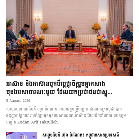
អាស៊ាន និងអាស៊ានបូកបីប្តេជ្ញាចិត្តរួមគ្នាកសាង
មុខងារសាធារណៈមួយ ដែលយកប្រជាជនជាស្នូ...
5 August, 2026
សម្តេចមហាបវរធិបតី ហ៊ុន ម៉ាណែត នាយករដ្ឋមន្ត្រីនៃព្រះរាជាណាចក្រកម្ពុជា បាន
អនុញ្ញាតឱ្យគណៈប្រតិភូប្រមុខមុខងារសាធារណៈអាស៊ាន ដែលដឹកនាំដោយ ឯកឧត្តម
បណ្ឌិត Zudan Arif Fakrulloh
សម្ដេចធិបតី ហ៊ុន ម៉ាណែត៖ កម្ពុជាកសាងប្រទេសពី