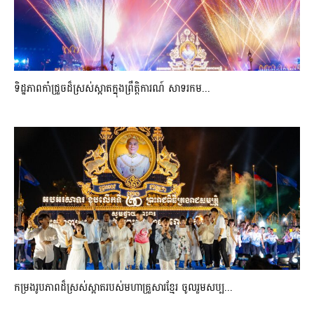
ទិដ្ឋភាពកាំជ្រួចដ៏ស្រស់ស្អាត​ក្នុងព្រឹត្តិការណ៍​ សាទរកម...
កម្រងរូបភាពដ៏ស្រស់ស្អាត​របស់មហាគ្រួសារខ្មែរ​ ចូលរួមសប្ប...