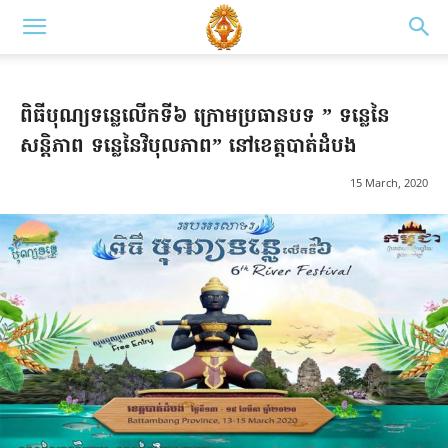
ពិធីបុណ្យទន្លេលើកទី៦ ក្រោមប្រធានបទ ” ទន្លេនៃ
សន្តិភាព ទន្លេនៃវិបុលភាព” នៅខេត្តបាត់ដំបង
15 March, 2020