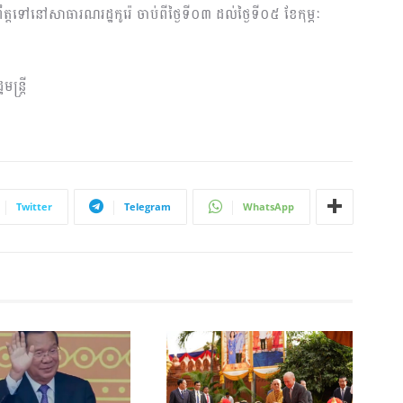
រឹត្តទៅនៅសាធារណរដ្ឋកូរ៉េ ចាប់ពីថ្ងៃទី០៣ ដល់ថ្ងៃទី០៥ ខែកុម្ភៈ
ន្រ្តី
Twitter
Telegram
WhatsApp