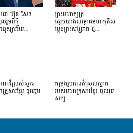
េជោ ហ៊ុន សែន
ព្រះមហាក្សត្រ
ូលរួមពិធី
ស្តេចយាងសម្ពោធមហាកុដិស
អនុស្សាវរីយ...
ម្តេចព្រះសង្ឃរាជ ជួ...
ភាពដ៏ស្រស់ស្អាត​
កម្រងរូបភាពដ៏ស្រស់ស្អាត​
្រួសារខ្មែរ​ ចូលរួម
របស់មហាគ្រួសារខ្មែរ​ ចូលរួម
សប្ប...