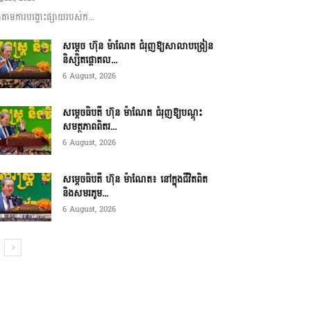
ាមការបង្ហោះផ្សាយរបស់ក...
សម្តេច ហ៊ុន ម៉ាណែត ជំរុញឱ្យសាលាបង្រៀន
និស្សិតផ្តោតល...
6 August, 2026
សម្តេចធិបតី ហ៊ុន ម៉ាណែត ជំរុញឱ្យបណ្តុះ
សមត្ថភាពពិតរ...
6 August, 2026
សម្តេចធិបតី ហ៊ុន ម៉ាណែត៖ នៅក្នុងជីវិតពិត
និងសមរភូម...
6 August, 2026