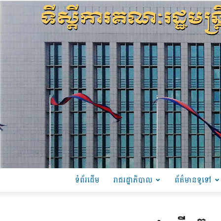
ទំព័រដើម
រាជរដ្ឋាភិបាល
ព័ត៌មានទូទៅ