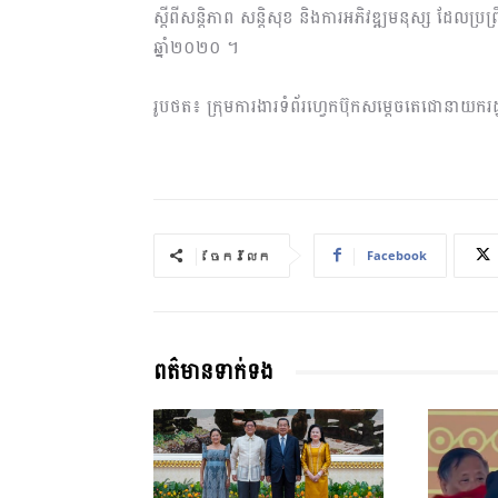
ស្តីពីសន្តិភាព សន្តិសុខ និងការអភិវឌ្ឍមនុស្ស ដែលប្រព្
ឆ្នាំ២០២០ ។
រូបថត៖ ក្រុមការងារទំព័រហ្វេកប៊ុកសម្តេចតេជោនាយករដ្ឋម
Facebook
ចែករំលែក
ពត៌មានទាក់ទង