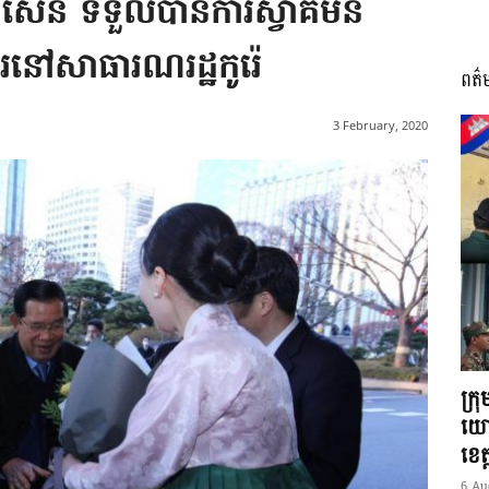
៊ុន សែន ទទួលបានការស្វាគមន៍
រនៅសាធារណរដ្ឋកូរ៉េ
ពត៌
I
3 February, 2020
អង្គ
ភាព​
ក្រ
យោ
ខេត្
6 Au