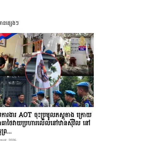
មានផ្សេងៗ
ុមការងារ AOT ចុះប្រមូលភស្តុតាង ក្រោយ
ធាថៃវាយប្រហារលើលំនៅឋានស៊ីវិល នៅ
តព្រ...
gust, 2026