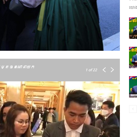
យោងត
ព័ត៌មាន​
និង
ម្តេចតេជោនាយក
1
of 22
ប្រតិកម្ម
រហ័ស