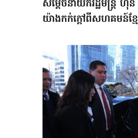
សម្តេចនាយករដ្ឋមន្រ្តី ហ
យ៉ាងកក់ក្តៅពីសហគមន៍ខ្មែ