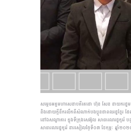
សម្ដេចអគ្គមហាសេនាបតីតេជោ ហ៊ុន សែន នាយករដ្ឋមន្ត្រ
និងដោយក្តីនឹករលឹកពីសំណាក់បងប្អូនជាពលរដ្ឋខ្មែរ 
នៅឯសណ្ឋាគារ ក្នុងទីក្រុងសេអ៊ូល សាធារណរដ្ឋកូរ៉េ បន
សាធារណរដ្ឋកូរ៉េ នារសៀលថ្ងៃទី០៣ ខែកុម្ភៈ ឆ្នាំ២០២០