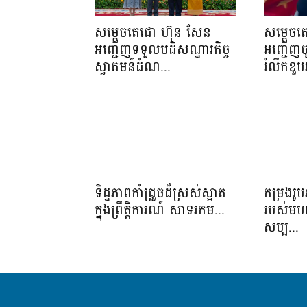
សម្តេចតេជោ ហ៊ុន សែន
សម្តេចត
អញ្ជើញទទួលបដិសណ្ឋារកិច្ច
អញ្ជើញច
ស្វាគមន៍ដំណ...
រំលឹកខួប
ទិដ្ឋភាពកាំជ្រួចដ៏ស្រស់ស្អាត​
កម្រងរូប
ក្នុងព្រឹត្តិការណ៍​ សាទរកម...
របស់មហាគ
សប្ប...