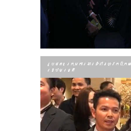
រូបថត៖ ក្រុមការងារទំព័រហ្វេកប៊ុកស
រដ្ឋមន្រ្តី