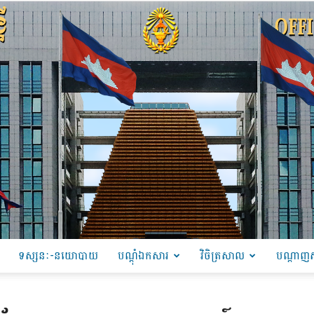
ទស្សនៈ-នយោបាយ
បណ្ដុំឯកសារ
វិចិត្រសាល
បណ្តាញស
PRU