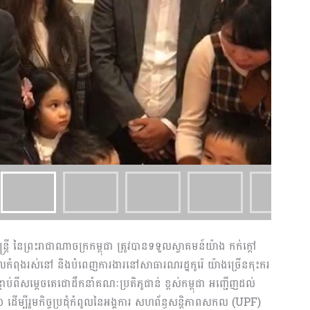
ី នៃព្រះរាជាណាចក្រកម្ពុជា ត្រូវបានទទួលស្វាគមន៍យ៉ាង កក់ក្តៅ
ដែលកំពុងរស់នៅ និងបំពេញការងារនៅសាធារណរដ្ឋកូរ៉េ យ៉ាងច្រើនកុះករ
្ទាប់ពីសម្តេចតេជោដឹកនាំគណៈប្រតិភូជាន់ ខ្ពស់កម្ពុជា អញ្ជើញដល់
 ដើម្បីរួមកិច្ចប្រជុំកំពូលនៃអង្គការ សហព័ន្ធសន្តិភាពសកល (UPF)