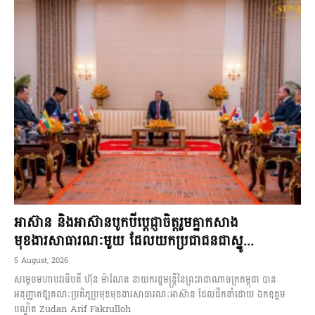
អាស៊ាន និងអាស៊ានបូកបីប្តេជ្ញាចិត្តរួមគ្នាកសាង
មុខងារសាធារណៈមួយ ដែលយកប្រជាជនជាស្នូ...
5 August, 2026
សម្តេចមហាបវរធិបតី ហ៊ុន ម៉ាណែត នាយករដ្ឋមន្ត្រីនៃព្រះរាជាណាចក្រកម្ពុជា បាន
អនុញ្ញាតឱ្យគណៈប្រតិភូប្រមុខមុខងារសាធារណៈអាស៊ាន ដែលដឹកនាំដោយ ឯកឧត្តម
បណ្ឌិត Zudan Arif Fakrulloh