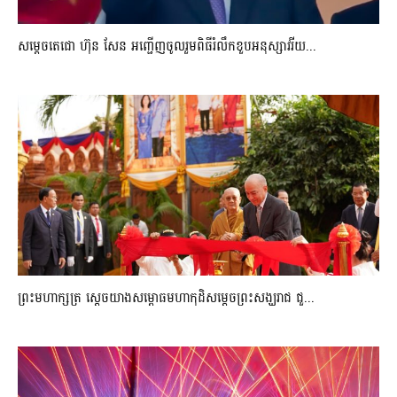
សម្តេចតេជោ ហ៊ុន សែន អញ្ជើញចូលរួមពិធីរំលឹកខួបអនុស្សាវរីយ...
ព្រះមហាក្សត្រ ស្តេចយាងសម្ពោធមហាកុដិសម្តេចព្រះសង្ឃរាជ ជួ...