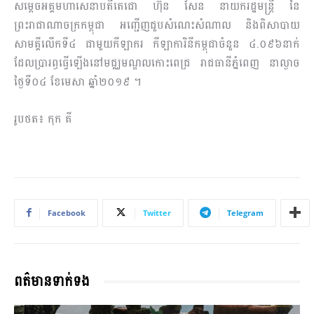
សម្តេចអគ្គមហាសេនាបតីតេជោ ហ៊ុន សែន នាយករដ្ឋមន្រ្តី នៃ
ព្រះរាជាណាចក្រកម្ពុជា អញ្ជើញជួបសំណេះសំណាល និងពិសាបាយ
សាមគ្គីលើកទី៤ ជាមួយកីឡាករ កីឡាការិនីកម្ពុជាចំនួន ៤.០៩៦នាក់
ដែលប្រារព្ធធ្វើឡើងនៅមជ្ឈមណ្ឌលកោះពេជ្រ រាជធានីភ្នំពេញ នាល្ងាច
ថ្ងៃទី០៤ ខែមេសា ឆ្នាំ២០១៩ ។
រូបថត៖ កុក គី
Facebook
Twitter
Telegram
ពត៌មានទាក់ទង