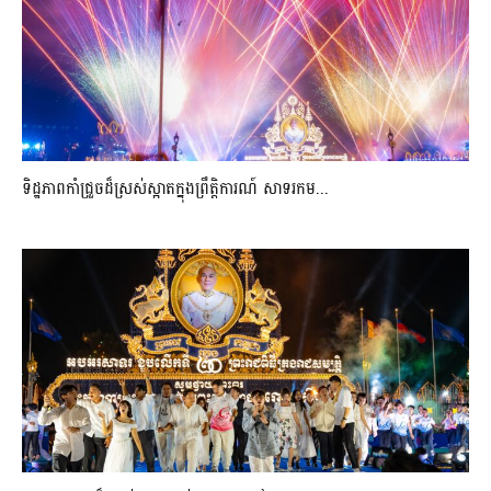
ទិដ្ឋភាពកាំជ្រួចដ៏ស្រស់ស្អាត​ក្នុងព្រឹត្តិការណ៍​ សាទរកម...