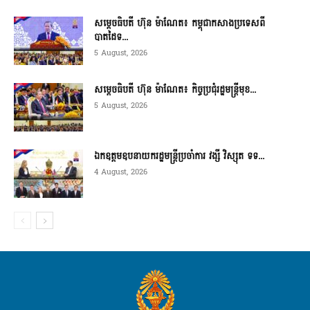
សម្ដេចធិបតី ហ៊ុន ម៉ាណែត៖ កម្ពុជាកសាងប្រទេសពី
បាតដៃទ...
5 August, 2026
សម្ដេចធិបតី ហ៊ុន ម៉ាណែត៖ កិច្ចប្រជុំរដ្ឋមន្ត្រីមុខ...
5 August, 2026
ឯកឧត្តមឧបនាយករដ្ឋមន្ត្រីប្រចាំការ វង្សី វិស្សុត ទទ...
4 August, 2026