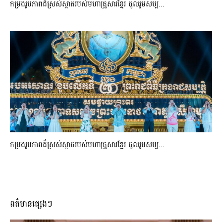
កម្រងរូបភាពដ៏ស្រស់ស្អាត​របស់មហាគ្រួសារខ្មែរ​ ចូលរួមសប្ប...
កម្រងរូបភាពដ៏ស្រស់ស្អាត​របស់មហាគ្រួសារខ្មែរ​ ចូលរួមសប្ប...
ពត៌មានផ្សេងៗ