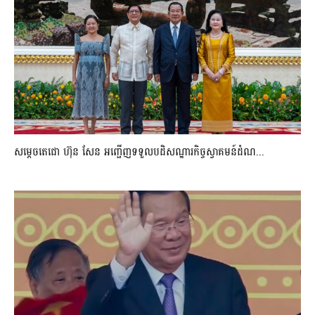
សម្តេចតេជោ ហ៊ុន សែន អញ្ជើញទទួលបដិសណ្ឋារកិច្ចស្វាគមន៍ដំណ...