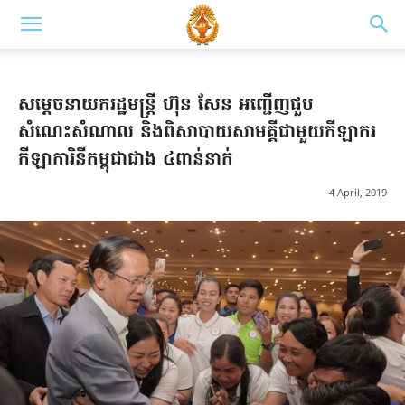
សម្តេចនាយករដ្ឋមន្រ្តី ហ៊ុន សែន អញ្ជើញជួប
សំណេះសំណាល និងពិសាបាយសាមគ្គីជាមួយកីឡាករ
កីឡាការិនីកម្ពុជាជាង ៤ពាន់នាក់
4 April, 2019