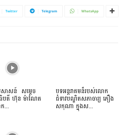
Twitter
Telegram
WhatsApp
្រសាសន៍ សម្ដេច
បទអន្តរាគមន៏របស់លោក
ិបតី ហ៊ុន ម៉ាណែត
ជំទាវបណ្ឌិតសភាចារ្យ ភឿង
ាក...
សកុណា ក្នុងស...