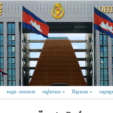
ទស្សនៈ-នយោបាយ
បណ្ដុំឯកសារ
វិចិត្រសាល
បណ្តាញស
PRU