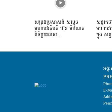
សម្រងប្រសាសន៍ សម្ដេច
សុន្ទរកថ
មហាបវរធិបតី ហ៊ុន ម៉ាណែត
មហាបវរធ
ពិធីប្រគល់ស...
ក្នុង សន្ន
អង្គ
PRE
Phon
E-Ma
Addr
Penh