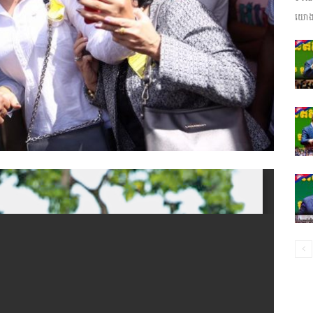
យោងត
ព័ត៌មាន​
និង
ប្រតិកម្ម
រហ័ស