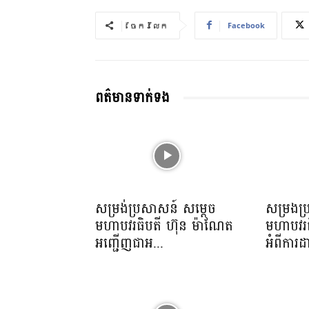
Facebook
ចែករំលែក
ពត៌មានទាក់ទង
សម្រង់ប្រសាសន៍ សម្ដេច
សម្រងប
មហាបវរធិបតី ហ៊ុន ម៉ាណែត
មហាបវរធ
អញ្ជើញជាអ...
អំពីការដ