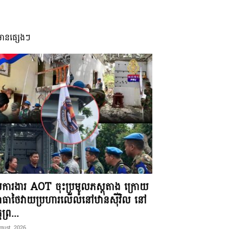
មានផ្សេងៗ
ុមការងារ AOT ចុះប្រមូលភស្តុតាង ក្រោយ
ធាថៃវាយប្រហារលើលំនៅឋានស៊ីវិល នៅ
តព្រ...
gust, 2026