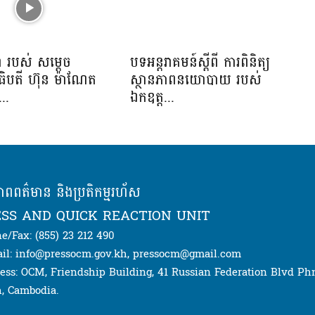
ា របស់ សម្ដេច
បទអន្តរាគមន៍ស្តីពី ការពិនិត្យ
ិបតី ហ៊ុន ម៉ាណែត
ស្ថានភាពនយោបាយ របស់
...
ឯកឧត្ត...
ភាពពត៌មាន និងប្រតិកម្មរហ័ស
SS AND QUICK REACTION UNIT
e/Fax: (855) 23 212 490
il: info@pressocm.gov.kh, pressocm@gmail.com
ess: OCM, Friendship Building, 41 Russian Federation Blvd P
, Cambodia.