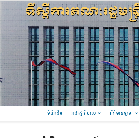
ទំព័រដើម
រាជរដ្ឋាភិបាល
ព័ត៌មានទូទៅ