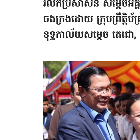
រំលឹកប្រសាសន៍ សម្តេចអ
ចងក្រងដោយ ក្រុមព្រឹត្តិប័ត
ខុទ្ទកាល័យសម្តេច តេជោ