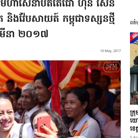
គ្គមហាសេនាបតីតេជោ ហ៊ុន សែន
្រ និងវ៉ែបសាយត៍ កម្ពុជាទស្សនថ្មី
ពត៌
I
, មីនា ២០១៧
10 May, 2017
អង្គ
ភាព​
ក្រ
យោ
ខេត្
6 Au