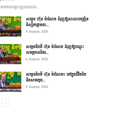
ាមការបង្ហោះផ្សាយរបស់ក...
សម្តេច ហ៊ុន ម៉ាណែត ជំរុញឱ្យសាលាបង្រៀន
និស្សិតផ្តោតល...
6 August, 2026
សម្តេចធិបតី ហ៊ុន ម៉ាណែត ជំរុញឱ្យបណ្តុះ
សមត្ថភាពពិតរ...
6 August, 2026
សម្តេចធិបតី ហ៊ុន ម៉ាណែត៖ នៅក្នុងជីវិតពិត
និងសមរភូម...
6 August, 2026