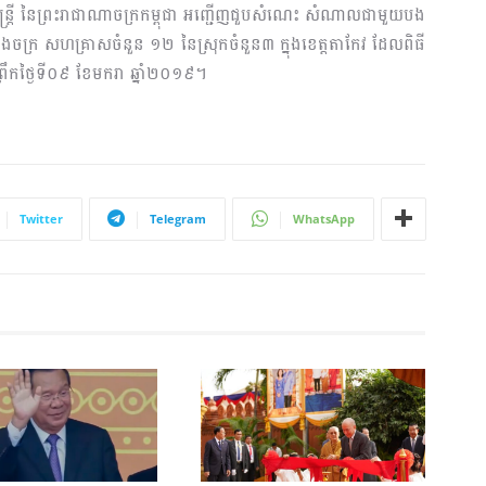
្រ្តី នៃព្រះរាជាណាចក្រកម្ពុជា អញ្ជើញជួបសំណេះ សំណាលជាមួយបង
ចក្រ សហគ្រាសចំនួន ១២ នៃស្រុកចំនួន៣ ក្នុងខេត្តតាកែវ ដែលពិធី
ាព្រឹកថ្ងៃទី០៩ ខែមករា ឆ្នាំ២០១៩។
Twitter
Telegram
WhatsApp