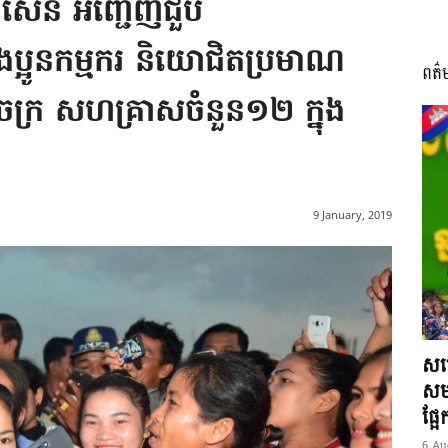
ុន សែន អញ្ជើញជួប
អូនកម្មករ និយោជិតប្រមាណ
ពត៌
I
្រ សហគ្រាសចំនួន១២ ក្នុង
អង្គ
9 January, 2019
ភាព​
សម្
សមត
ផ្អ
6 Au