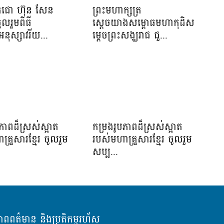
េជោ ហ៊ុន សែន
ព្រះមហាក្សត្រ
ូលរួមពិធី
ស្តេចយាងសម្ពោធមហាកុដិស
អនុស្សាវរីយ...
ម្តេចព្រះសង្ឃរាជ ជួ...
ភាពដ៏ស្រស់ស្អាត​
កម្រងរូបភាពដ៏ស្រស់ស្អាត​
្រួសារខ្មែរ​ ចូលរួម
របស់មហាគ្រួសារខ្មែរ​ ចូលរួម
សប្ប...
ភាពពត៌មាន និងប្រតិកម្មរហ័ស