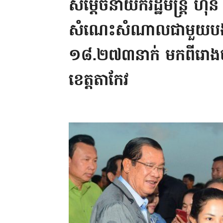
សម្តេចនាយករដ្ឋមន្រ្តី ហ៊
សំណេះសំណាលជាមួយបងប្
១៨.២៧៣នាក់ មកពីរោងចក
ខេត្តតាកែវ