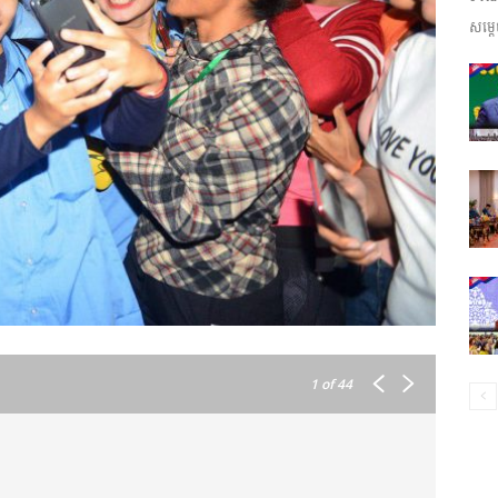
សម្តេ
ព័ត៌មាន​
និង
ប្រតិកម្ម
1
of 44
រហ័ស