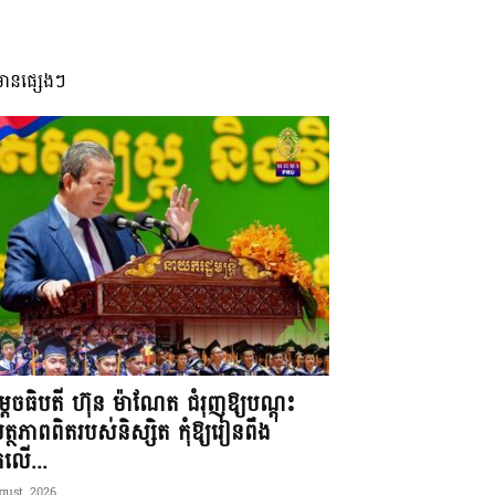
មានផ្សេងៗ
តេចធិបតី ហ៊ុន ម៉ាណែត ជំរុញឱ្យបណ្តុះ
្ថភាពពិតរបស់និស្សិត កុំឱ្យរៀនពឹង
ែកលើ...
gust, 2026