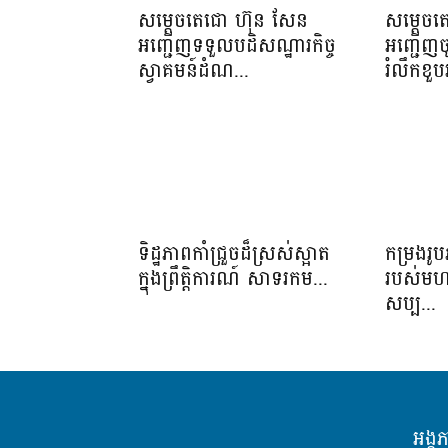
សម្តេចតេជោ ហ៊ុន សែន
សម្តេចត
អញ្ជើញទទួលបដិសណ្ឋារកិច្ច
អញ្ជើញច
ស្វាគមន៍ដំណ...
រំលឹកខួប
ទិដ្ឋភាពកាំជ្រួចដ៏ស្រស់ស្អាត​
កម្រងរូប
ក្នុងព្រឹត្តិការណ៍​ សាទរកម...
របស់មហាគ
សប្ប...
អង្គ