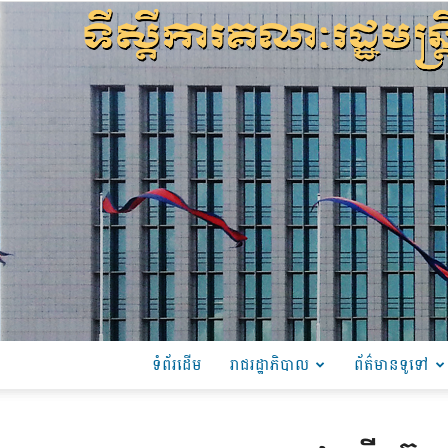
ទំព័រដើម
រាជរដ្ឋាភិបាល
ព័ត៌មានទូទៅ