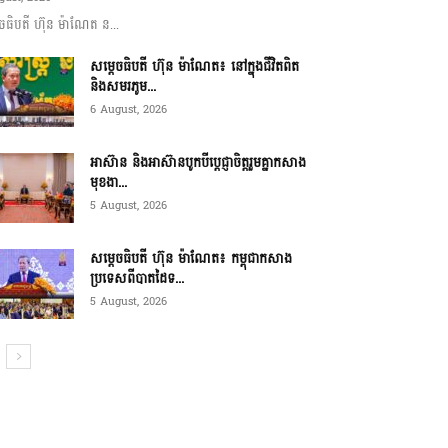
ចធិបតី ហ៊ុន ម៉ាណែត ន...
សម្តេចធិបតី ហ៊ុន ម៉ាណែត៖ នៅក្នុងជីវិតពិត
និងសមរភូម...
6 August, 2026
អាស៊ាន និងអាស៊ានបូកបីប្តេជ្ញាចិត្តរួមគ្នាកសាង
មុខងា...
5 August, 2026
សម្ដេចធិបតី ហ៊ុន ម៉ាណែត៖ កម្ពុជាកសាង
ប្រទេសពីបាតដៃទ...
5 August, 2026