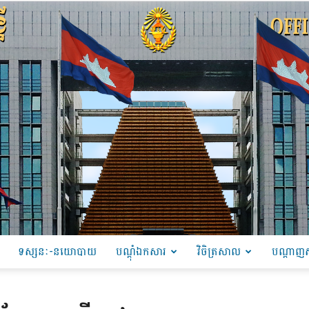
ទស្សនៈ-នយោបាយ
បណ្ដុំឯកសារ
វិចិត្រសាល
បណ្តាញស
PRU