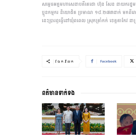
សម្តេចអគ្គមហាសេនាបតីតេជោ ហ៊ុន សែន នាយករដ្ឋមន
ប្អូនកម្មករ និយោជិត ប្រមាណ ១៨.២៧៣នាក់ មកពីរោង
នេះប្រារព្ធធ្វើនៅឃុំពពេល ស្រុកត្រាំកក់ ខេត្តតាកែវ ន
Facebook
ចែករំលែក
ពត៌មានទាក់ទង