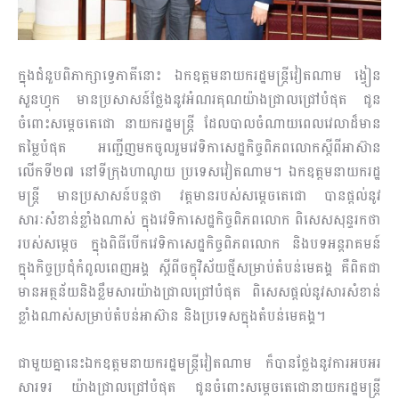
ក្នុងជំនួបពិភាក្សាទ្វេភាគីនោះ ឯកឧត្តមនាយករដ្ឋមន្រ្តីវៀតណាម ង្វៀន
សួន​ហ្វុក មានប្រសាសន៍ថ្លែងនូវអំណរគុណយ៉ាងជ្រាលជ្រៅបំផុត ជូន
ចំពោះសម្តេចតេជោ​ នាយករដ្ឋមន្រ្តី ដែលបាលចំណាយពេលវេលាដ៏មាន
តម្លៃបំផុត អញ្ជើញមកចូលរួមវេទិកាសេដ្ឋកិច្ចពិភពលោកស្តីពីអាស៊ាន
លើកទី២៧ នៅទីក្រុងហាណូយ ប្រទេសវៀតណាម។ ឯកឧត្តមនាយក​រដ្ឋ​
មន្រ្តី មានប្រសាសន៍បន្តថា វត្តមានរបស់សម្តេចតេជោ​ បានផ្តល់នូវ
សារៈសំខាន់ខ្លាំងណាស់ ក្នុង​វេទិកាសេដ្ឋកិច្ចពិភពលោក ពិសេសសុន្ទរកថា
របស់សម្តេច ក្នុងពិធីបើកវេទិកាសេដ្ឋកិច្ចពិភព​លោក និងបទអន្តរាគមន៍
ក្នុងកិច្ចប្រជុំកំពូលពេញអង្គ ស្តីពីចក្ខុវិស័យថ្មីសម្រាប់តំបន់មេគង្គ គឺពិតជា
មានអត្ថន័យនិងខ្លឹមសារយ៉ាងជ្រាលជ្រៅបំផុត ពិសេសផ្តល់នូវសារសំខាន់
ខ្លាំងណាស់​សម្រាប់តំបន់អាស៊ាន និងប្រទេសក្នុង​តំបន់មេគង្គ។
ជាមួយគ្នានេះឯកឧត្តមនាយករដ្ឋមន្រ្តី​វៀត​ណាម ក៏បានថ្លែងនូវការអបអរ
សារទរ យ៉ាងជ្រាលជ្រៅបំផុត ជូនចំពោះសម្តេចតេជោ​នាយករដ្ឋ​មន្រ្តី