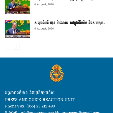
6 August, 2026
សម្តេចធិបតី ហ៊ុន ម៉ាណែត៖ នៅក្នុងជីវិតពិត និងសមរភូម...
6 August, 2026
អង្គភាពពត៌មាន និងប្រតិកម្មរហ័ស
PRESS AND QUICK REACTION UNIT
Phone/Fax: (855) 23 212 490
E-Mail: info@pressocm.gov.kh, pressocm@gmail.com