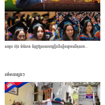
សម្តេច ហ៊ុន ម៉ាណែត ជំរុញឱ្យសាលាបង្រៀននិស្សិតផ្តោតលើគុណភ...
ពត៌មានផ្សេងៗ