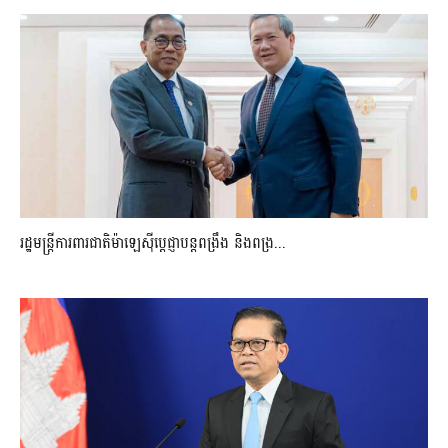
រដ្ឋមន្ត្រីការពារជាតិម៉ាឡេស៊ីប្ដេជ្ញាបន្តពង្រឹង និងពង្រ...