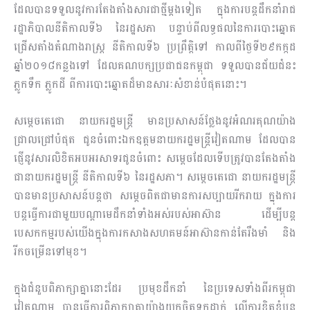
ដែលបានទទួលនូវការតែងតាំងសារ​ជាថ្មីម្តងទៀត ក្នុងការបន្តដឹកនាំរាជ
រដ្ឋាភិបាលនីតិកាលទី​៦ នៃរដ្ឋសភា បន្ទាប់ពីលទ្ធផលនៃការបោះឆ្នោត
ជ្រើសតាំងតំណាងរាស្រ្ត នីតិកាលទី៦ ប្រព្រឹត្តិទៅ កាលពីថ្ងៃទី២៩កក្កដ
ឆ្នាំ២០១៨កន្ល​​​ងទៅ ដែលគណបក្សប្រជាជនកម្ពុជា ទទួលបានជ័យជំនះ
ភ្លូកទឹក ភ្លូកដី ពីការបោះឆ្នោតដ៏មានសារៈសំខាន់បំផុតនោះ។
​​សម្តេចតេជោ​ នាយករដ្ឋមន្រ្តី មានប្រសាសន៍ថ្លែងនូវអំណរគុណយ៉ាង
ជ្រាលជ្រៅបំផុត ជូនចំពោះឯកឧត្តមនាយករដ្ឋមន្រ្តីវៀតណាម ដែលបាន
ផ្ញើនូវសារលិខិតអបអរសាទរជូនចំពោះ សម្តេចដែលទើបត្រូវបានតែងតាំង
ជានាយករដ្ឋមន្រ្តី នីតិកាលទី៦ នៃរដ្ឋសភា។ សម្តេចតេជោ​ ​នាយករដ្ឋមន្រ្តី
បានមានប្រសាសន៍បន្តថា សម្តេចពិតជាមានការសប្បាយរីករាយ ក្នុងការ
បន្តធ្វើការជាមួយបណ្តាមេដឹកនាំទាំងអស់របស់អាស៊ាន ដើម្បីបន្ត
បេសកកម្មរបស់យើងក្នុងការកសាង​សហគមន៍អាស៊ានកាន់តែរឹងមាំ និង
រីកចម្រើនទៅមុខ។
ក្នុងជំនួបពិភាក្សាគ្នានោះដែរ ប្រមុខ​ដឹកនាំ នៃប្រទេសទាំងពីរកម្ពុជា
វៀតណាម បានធ្វើការពិភាក្សាគ្នាយ៉ាងយកចិត្តទុកដាក់ លើការខិតខំបន្ត