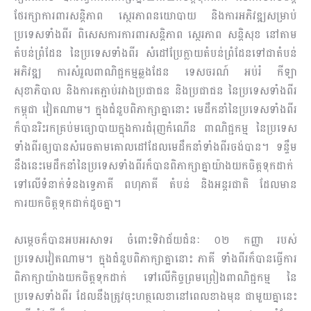
ថែរក្សាការពារសន្តិភាព ស្ថេរភាពនយោបាយ និងការអភិវឌ្ឍសម្រាប់
ប្រទេសទាំងពីរ ពិសេសការការពារសន្តិភាព ស្ថេរភាព សន្តិសុខ នៅតាម
តំបន់ព្រំដែន នៃប្រទេសទាំងពីរ សំដៅ​ប្រែក្លាយតំបន់ព្រំដែនទៅជាតំបន់
អភិវឌ្ឍ ការសំរួលពាណិជ្ជកម្មឆ្លងដែន ទេសចរណ៍ អប់រំ កីឡា
សុខាភិបាល និងការតភ្ជាប់រវាងប្រជាជន​ និងប្រជាជន នៃប្រទេសទាំងពីរ
កម្ពុជា វៀតណាម។ ក្នុងជំនួបពិភាក្សាគ្នានោះ មេដឹកនាំនៃប្រទេសទាំងពីរ
ក៏បានរិះរកគ្រប់មធ្យោបាយក្នុងការជំរុញកំណើន ពាណិជ្ជកម្ម នៃប្រទេស
ទាំងពីរឲ្យបានសំរេចតាមគោលដៅដែលមេដឹកនាំទាំងពីរចង់បាន។ ទន្ទឹម
នឹងនេះមេដឹកនាំនៃប្រទេសទាំងពីរក៏បានពិភាក្សាគ្នាយ៉ាងយកចិត្តទុកដាក់
ទៅលើទំនាក់ទំនងទ្វេ​ភាគី ពហុភាគី តំបន់ និងអន្តរជាតិ ដែលមាន
ការយកចិត្តទុកដាក់ដូចគ្នា។
សម្តេចក៏បានអបអរសាទរ ចំពោះទិវាជ័យជំនៈ​ ០២​ កញ្ញា របស់
ប្រទេសវៀតណាម។ ក្នុងជំនួបពិភាក្សាគ្នានោះ ភាគី ទាំងពីរក៏បានធ្វើការ
ពិភាក្សាយ៉ាងយកចិត្តទុកដាក់ ទៅលើកិច្ចព្រមព្រៀងពាណិជ្ជកម្ម នៃ
ប្រទេសទាំងពីរ ដែលនឹងត្រូវចុះហត្ថលេខានៅពេលខាងមុន ជាមួយគ្នានេះ