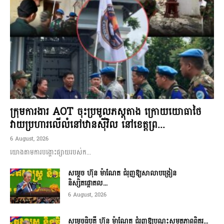
ក្រុមការងារ AOT ចុះប្រមូលភស្តុតាង ក្រោយយោធាថៃ
វាយប្រហារលើលំនៅឋានស៊ីវិល នៅខេត្តព្រ...
6 August, 2026
យោងតាមការបង្ហោះផ្សាយរបស់ក...
សម្តេច ហ៊ុន ម៉ាណែត ជំរុញឱ្យសាលាបង្រៀន
និស្សិតផ្តោតល...
6 August, 2026
សម្តេចធិបតី ហ៊ុន ម៉ាណែត ជំរុញឱ្យបណ្តុះសមត្ថភាពពិតរ...