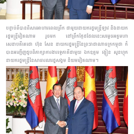
បន្ទាប់ពីបានពិសារអាហារពេលព្រឹក ជាមួយនាយករដ្ឋមន្រ្តីឡាវ និងនាយក
រដ្ឋមន្ត្រីវៀតណាម រួចមក នៅព្រឹកថ្ងៃដដែលនេះ​សម្តេចអគ្គមហា
សេនាបតីតេជោ ហ៊ុន សែន នាយករដ្ឋមន្ត្រីនៃព្រះរាជាណាចក្រកម្ពុជា ក៏
បានអញ្ជើញជួប​ពិភាក្សាការងារទ្វេភាគីជាមួយ ឯកឧត្តម ង្វៀន សួនហ្វុក
នាយករដ្ឋមន្រ្តីនៃសាធារណរដ្ឋសង្គម និយមវៀតណាម។