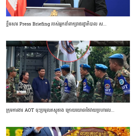
ខ្លឹមសារ Press Briefing របស់អ្នកនាំពាក្យរាជរដ្ឋាភិបាល ស...
ក្រុមការងារ AOT ចុះប្រមូលភស្តុតាង ក្រោយយោធាថៃវាយប្រហារល...