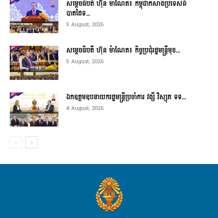
សម្ដេចធិបតី ហ៊ុន ម៉ាណែត៖ កម្ពុជាកសាងប្រទេសពី
បាតដៃទ...
5 August, 2026
សម្ដេចធិបតី ហ៊ុន ម៉ាណែត៖ កិច្ចប្រជុំរដ្ឋមន្ត្រីមុខ...
5 August, 2026
ឯកឧត្តមឧបនាយករដ្ឋមន្ត្រីប្រចាំការ វង្សី វិស្សុត ទទ...
4 August, 2026