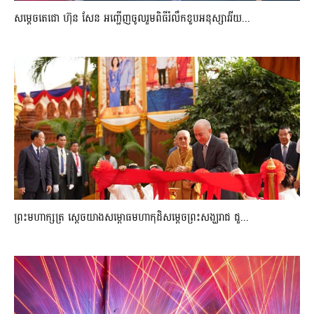
សម្តេចតេជោ ហ៊ុន សែន អញ្ជើញចូលរួមពិធីរំលឹកខួបអនុស្សាវរីយ...
ព្រះមហាក្សត្រ ស្តេចយាងសម្ពោធមហាកុដិសម្តេចព្រះសង្ឃរាជ ជួ...