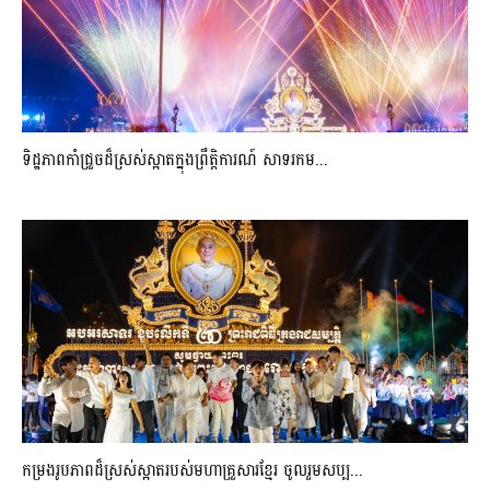
ទិដ្ឋភាពកាំជ្រួចដ៏ស្រស់ស្អាត​ក្នុងព្រឹត្តិការណ៍​ សាទរកម...
កម្រងរូបភាពដ៏ស្រស់ស្អាត​របស់មហាគ្រួសារខ្មែរ​ ចូលរួមសប្ប...