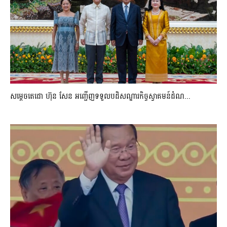
សម្តេចតេជោ ហ៊ុន សែន អញ្ជើញទទួលបដិសណ្ឋារកិច្ចស្វាគមន៍ដំណ...