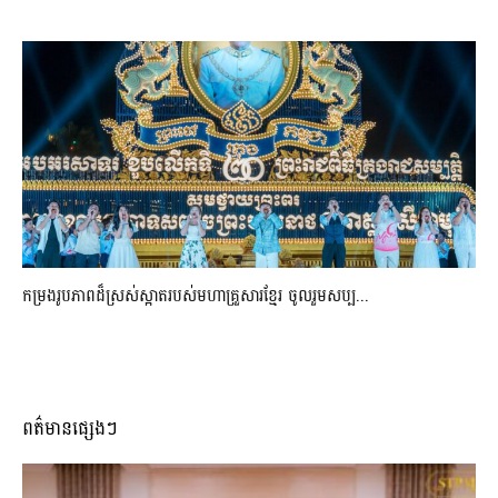
កម្រងរូបភាពដ៏ស្រស់ស្អាត​របស់មហាគ្រួសារខ្មែរ​ ចូលរួមសប្ប...
ពត៌មានផ្សេងៗ