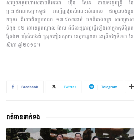
សម្តេចអគ្គមហាសេនាបតីតេជោ ហ៊ុន សែន នាយករដ្ឋមន្រ្តី នៃ
ព្រះរាជាណាចក្រកម្ពុជា អញ្ជើញជួបសំណេះ​សំណាល​ ជាមួយបងប្អូន
កម្មករ និយោជិតប្រមាណ ១៧.៥០៣នាក់ មកពីរោងចក្រ សហគ្រាស
ចំនួន ១២ នៅខេត្ត​កណ្តាល ដែល ពិធីនេះប្រារព្ធធ្វើឡើងនៅក្នុងភូមិព្រែក
ត្រែង២ ឃុំសំរោងធំ ស្រុកកៀនស្វាយ ខេត្តកណ្តាល នាព្រឹកថ្ងៃ​ទី២៣ ខែ
សីហា ឆ្នាំ២០១៨។
Facebook
Twitter
Telegram
ពត៌មានទាក់ទង