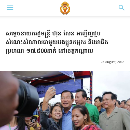
សម្តេចនាយករដ្ឋមន្រ្តី ហ៊ុន សែន អញ្ជើញជួប
សំណេះសំណាលជាមួយបងប្អូនកម្មករ និយោជិត
ប្រមាណ ១៧.៥00នាក់ នៅខេត្តកណ្តាល
23 August, 2018