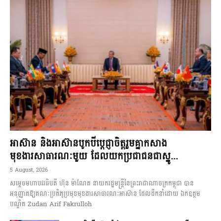
អាស៊ាន និងអាស៊ានបូកបីប្តេជ្ញាចិត្តរួមគ្នាកសាង
មុខងារសាធារណៈមួយ ដែលយកប្រជាជនជាស្នូ...
5 August, 2026
សម្តេចមហាបវរធិបតី ហ៊ុន ម៉ាណែត នាយករដ្ឋមន្ត្រីនៃព្រះរាជាណាចក្រកម្ពុជា បាន
អនុញ្ញាតឱ្យគណៈប្រតិភូប្រមុខមុខងារសាធារណៈអាស៊ាន ដែលដឹកនាំដោយ ឯកឧត្តម
បណ្ឌិត Zudan Arif Fakrulloh