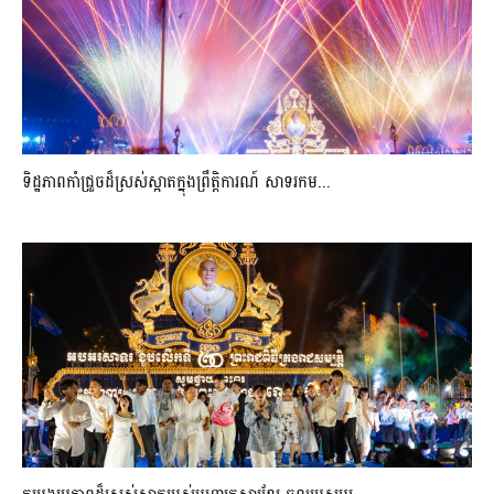
ទិដ្ឋភាពកាំជ្រួចដ៏ស្រស់ស្អាត​ក្នុងព្រឹត្តិការណ៍​ សាទរកម...