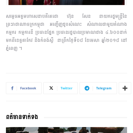
សម្តេចអគ្គមហាសេនាបតីតេជោ ហ៊ុន សែន នាយករដ្ឋមន្រ្តីនៃ
ព្រះរាជាណាចក្រកម្ពុជា អញ្ជើញជួបសំណេះ សំណាលជាមួយតំណាង
កម្មករ កម្មការនី ប្រធានផ្នែក ប្រធានរដ្ឋបាលប្រមាណជាង ៤.៦០០នាក់
មកពីខេត្តតាកែវ និងកំពង់ស្ពឺ នាព្រឹកថ្ងៃទី០៨ ខែមេសា ឆ្នាំ២០១៨ នៅ
ភ្នំពេញ ។
Facebook
Twitter
Telegram
ពត៌មានទាក់ទង