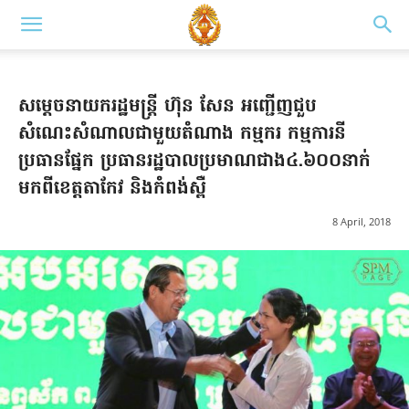
សម្តេចនាយករដ្ឋមន្រ្តី ហ៊ុន សែន អញ្ជើញជួប
សំណេះសំណាលជាមួយតំណាង កម្មករ កម្មការនី
ប្រធានផ្នែក ប្រធានរដ្ឋបាលប្រមាណជាង៤.៦០០នាក់
មកពីខេត្តតាកែវ និងកំពង់ស្ពឺ
8 April, 2018