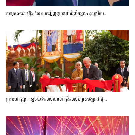
សម្តេចតេជោ ហ៊ុន សែន អញ្ជើញចូលរួមពិធីរំលឹកខួបអនុស្សាវរីយ...
ព្រះមហាក្សត្រ ស្តេចយាងសម្ពោធមហាកុដិសម្តេចព្រះសង្ឃរាជ ជួ...