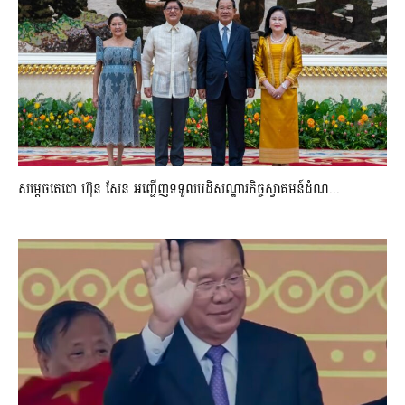
សម្តេចតេជោ ហ៊ុន សែន អញ្ជើញទទួលបដិសណ្ឋារកិច្ចស្វាគមន៍ដំណ...