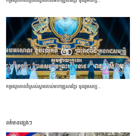
កម្រងរូបភាពដ៏ស្រស់ស្អាត​របស់មហាគ្រួសារខ្មែរ​ ចូលរួមសប្ប...
កម្រងរូបភាពដ៏ស្រស់ស្អាត​របស់មហាគ្រួសារខ្មែរ​ ចូលរួមសប្ប...
ពត៌មានផ្សេងៗ