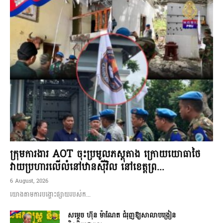
ក្រុមការងារ AOT ចុះប្រមូលភស្តុតាង ក្រោយយោធាថៃ
វាយប្រហារលើលំនៅឋានស៊ីវិល នៅខេត្តព្រ...
6 August, 2026
យោងតាមការបង្ហោះផ្សាយរបស់ក...
សម្តេច ហ៊ុន ម៉ាណែត ជំរុញឱ្យសាលាបង្រៀន