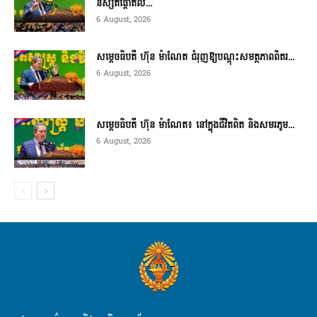
និស្សិតផ្តោតល...
6 August, 2026
សម្តេចធិបតី ហ៊ុន ម៉ាណែត ជំរុញឱ្យបណ្តុះសមត្ថភាពពិតរ...
6 August, 2026
សម្តេចធិបតី ហ៊ុន ម៉ាណែត៖ នៅក្នុងជីវិតពិត និងសមរភូម...
6 August, 2026