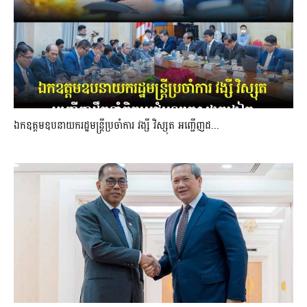
ឯកឧត្តមឧបនាយករដ្ឋមន្រ្តីប្រចាំការ វង្សី វិស្សុត អញ្ជើញដ...