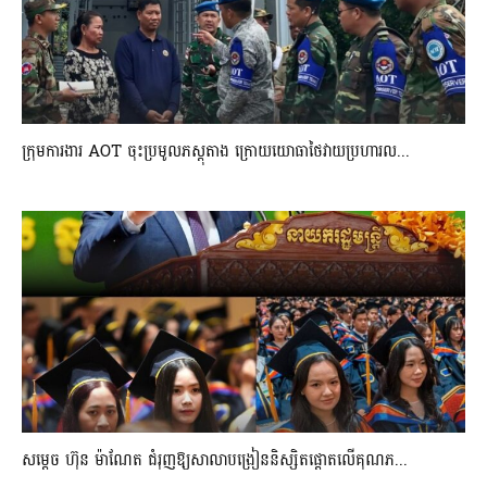
ក្រុមការងារ AOT ចុះប្រមូលភស្តុតាង ក្រោយយោធាថៃវាយប្រហារល...
សម្តេច ហ៊ុន ម៉ាណែត ជំរុញឱ្យសាលាបង្រៀននិស្សិតផ្តោតលើគុណភ...