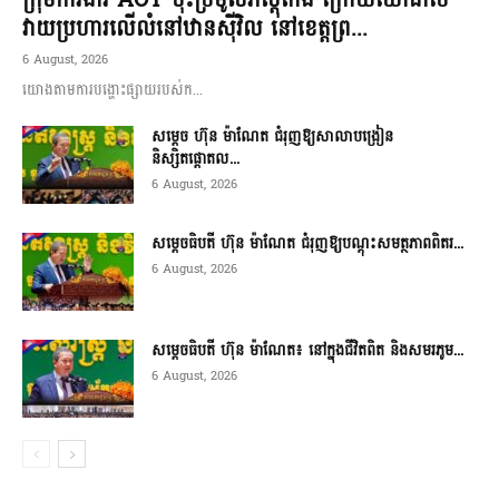
ក្រុមការងារ AOT ចុះប្រមូលភស្តុតាង ក្រោយយោធាថៃ
វាយប្រហារលើលំនៅឋានស៊ីវិល នៅខេត្តព្រ...
6 August, 2026
យោងតាមការបង្ហោះផ្សាយរបស់ក...
សម្តេច ហ៊ុន ម៉ាណែត ជំរុញឱ្យសាលាបង្រៀន
និស្សិតផ្តោតល...
6 August, 2026
សម្តេចធិបតី ហ៊ុន ម៉ាណែត ជំរុញឱ្យបណ្តុះសមត្ថភាពពិតរ...
6 August, 2026
សម្តេចធិបតី ហ៊ុន ម៉ាណែត៖ នៅក្នុងជីវិតពិត និងសមរភូម...
6 August, 2026