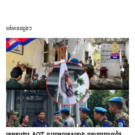
ពត៌មានផ្សេងៗ