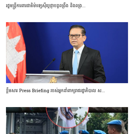
រដ្ឋមន្ត្រីការពារជាតិម៉ាឡេស៊ីប្ដេជ្ញាបន្តពង្រឹង និងពង្រ...
ខ្លឹមសារ Press Briefing របស់អ្នកនាំពាក្យរាជរដ្ឋាភិបាល ស...