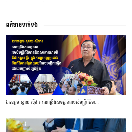
ពត៌មានទាក់ទង
ឯកឧត្តម ស្វាយ ស៊ីថា៖ ការពង្រឹងសមត្ថភាពរបស់មន្ត្រីព័ត៌មា...