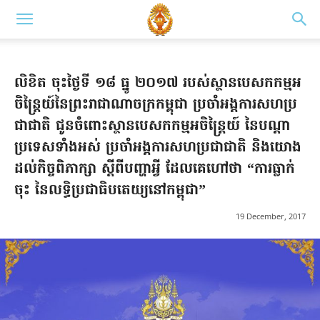
លិ​​ខិត​ ចុះ​ថ្ងៃ​ទី​ ១៨​ ធ្នូ ​២០​១៧​ រ​បស់​ស្ថាន​បេ​ស​ក​កម្ម​អ​
ចិ​ន្ត្រៃយ៍នៃ​ព្រះ​រា​ជា​ណា​ចក្រ​កម្ពុជា​ ប្រ​ចាំ​អង្គ​ការ​ស​ហ​ប្រ​
ជា​ជាតិ​ ជូន​ចំ​ពោះ​ស្ថាន​បេស​ក​កម្ម​អ​ចិ​ន្រ្ដៃយ៍ ​នៃ​ប​ណ្ដា​
ប្រទេស​ទាំង​អស់​ ប្រចាំអង្គការ​ស​ហ​ប្រ​ជា​ជាតិ​ និង​យោង​
ដល់​កិច្ច​ពិ​ភា​ក្សា​ ស្ដី​ពី​ប​ញ្ហា​អ្វី​ ដែល​គេ​ហៅ​ថា​ “ការ​ធ្លាក់​
ចុះ ​នៃ​លទ្ធិ​ប្រ​ជា​ធិប​តេយ្យ​នៅ​ក​ម្ពុ​ជា​”
19 December, 2017