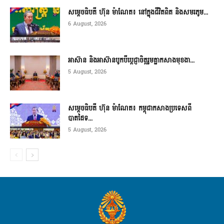
សម្តេចធិបតី ហ៊ុន ម៉ាណែត៖ នៅក្នុងជីវិតពិត និងសមរភូម...
6 August, 2026
អាស៊ាន និងអាស៊ានបូកបីប្តេជ្ញាចិត្តរួមគ្នាកសាងមុខងា...
5 August, 2026
សម្ដេចធិបតី ហ៊ុន ម៉ាណែត៖ កម្ពុជាកសាងប្រទេសពី
បាតដៃទ...
5 August, 2026