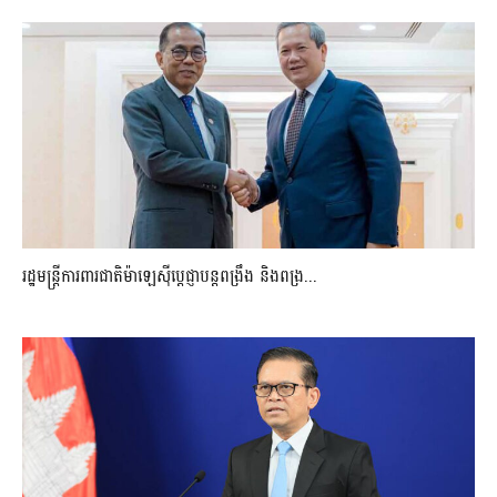
រដ្ឋមន្ត្រីការពារជាតិម៉ាឡេស៊ីប្ដេជ្ញាបន្តពង្រឹង និងពង្រ...