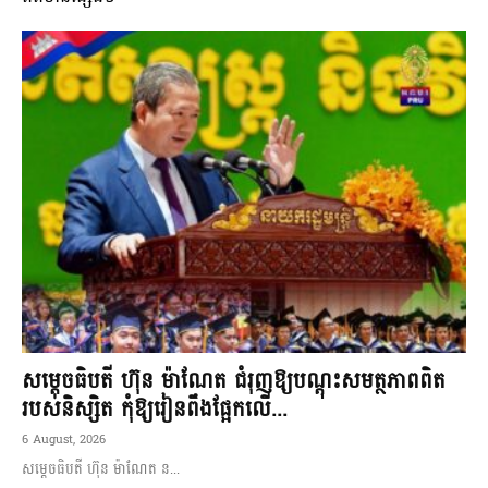
សម្តេចធិបតី ហ៊ុន ម៉ាណែត ជំរុញឱ្យបណ្តុះសមត្ថភាពពិត
របស់និស្សិត កុំឱ្យរៀនពឹងផ្អែកលើ...
6 August, 2026
សម្តេចធិបតី ហ៊ុន ម៉ាណែត ន...