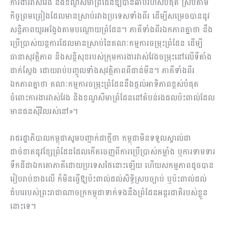
ការងារវាស់វែង និងខណ្ឌសីមាព្រំដែនឱ្យបានឆាប់រហ័សបំផុត ស្របតាម
កិច្ចព្រមព្រៀងដែលមានស្រាប់រវាងប្រទេសទាំងពីរ ដើម្បីសម្រេចបាននូវ
សន្តិភាពយូរអង្វែងតាមបណ្តោយព្រំដែន។ ភាគីទាំងពីរឯកភាពគ្នាថា នឹង
ប្រើប្រាស់យន្តការដែលមានស្រាប់នៃគណៈកម្មការចម្រុះព្រំដែន ដើម្បី
ធានាសុវត្ថិភាព និងសន្តិសុខរបស់ក្រុមការងារវាស់វែងចម្រុះនៅលើទីតាំង
ជាក់ស្តែង ដោយរាប់បញ្ចូលទាំងសុវត្ថិភាពពីជាន់មីន។ ភាគីទាំងពីរ
ឯកភាពគ្នាថា គណៈកម្មការចម្រុះព្រំដែននឹងផ្តល់អាទិភាពខ្ពស់បំផុត
ចំពោះការងារវាស់វែង និងខណ្ឌសីមាព្រំដែននៅតំបន់រងផលប៉ះពាល់ដែល
មានជនស៊ីវិលរស់នៅ»។
រាជរដ្ឋាភិបាលកម្ពុជាសូមបញ្ជាក់ជាថ្មីថា កម្ពុជាមិនទទួលស្គាល់ជា
ដាច់ខាតនូវខ្សែព្រំដែនដែលកើតចេញពីការប្រើប្រាស់កម្លាំង ឬការទាមទារ
ទឹកដីជាឯកតោភាគីដោយប្រទេសថៃនោះឡើយ ហើយសកម្មភាពដូចបាន
រៀបរាប់ខាងលើ ក៏មិនធ្វើឱ្យប៉ះពាល់ដល់សិទ្ធិស្របច្បាប់ ឬប៉ះពាល់ដល់
ជំហររបស់ព្រះរាជាណាចក្រកម្ពុជាទាក់ទងនឹងព្រំដែនអន្តរជាតិរបស់ខ្លួន
នោះទេ។