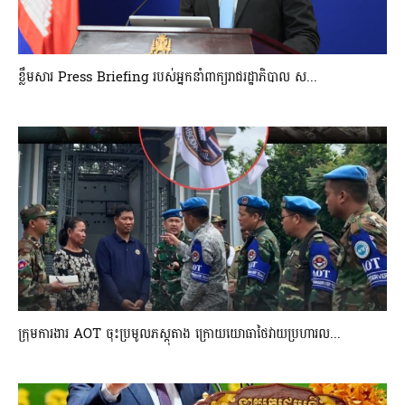
ខ្លឹមសារ Press Briefing របស់អ្នកនាំពាក្យរាជរដ្ឋាភិបាល ស...
ក្រុមការងារ AOT ចុះប្រមូលភស្តុតាង ក្រោយយោធាថៃវាយប្រហារល...