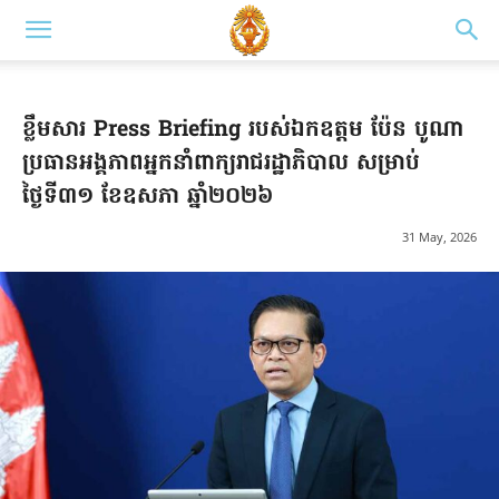
ខ្លឹមសារ Press Briefing របស់ឯកឧត្តម ប៉ែន បូណា
ប្រធានអង្គភាពអ្នកនាំពាក្យរាជរដ្ឋាភិបាល សម្រាប់
ថ្ងៃទី៣១ ខែឧសភា ឆ្នាំ២០២៦
31 May, 2026