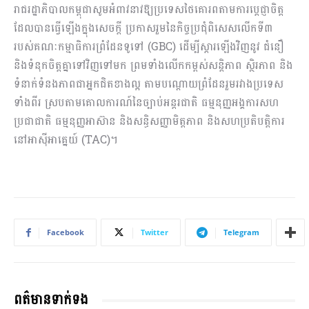
រាជរដ្ឋាភិបាលកម្ពុជាសូមអំពាវនាវឱ្យប្រទេសថៃគោរពតាមការប្តេជ្ញាចិត្ត
ដែលបានធ្វើឡើងក្នុងសេចក្តី ប្រកាសរួមនៃកិច្ចប្រជុំពិសេសលើកទី៣
របស់គណៈកម្មាធិការព្រំដែនទូទៅ (GBC) ដើម្បីស្តារឡើងវិញនូវ ជំនឿ
និងទំនុកចិត្តគ្នាទៅវិញទៅមក ព្រមទាំងលើកកម្ពស់សន្តិភាព ស្ថិរភាព និង
ទំនាក់ទំនងភាពជាអ្នកជិតខាងល្អ តាមបណ្តោយព្រំដែនរួមរវាងប្រទេស
ទាំងពីរ ស្របតាមគោលការណ៍នៃច្បាប់អន្តរជាតិ ធម្មនុញ្ញអង្គការសហ
ប្រជាជាតិ ធម្មនុញ្ញអាស៊ាន និងសន្ធិសញ្ញាមិត្តភាព និងសហប្រតិបត្តិការ
នៅអាស៊ីអាគ្នេយ៍ (TAC)។
Facebook
Twitter
Telegram
ពត៌មានទាក់ទង