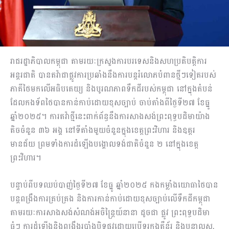
រាជរដ្ឋាភិបាលកម្ពុជា តាមរយៈក្រសួងការបរទេសនិងសហប្រតិបត្តិការ
អន្តរជាតិ បានតវ៉ាជាផ្លូវការប្រឆាំងនឹងការបន្តរំលោភបំពានថ្មីៗទៀតរបស់
ភាគីថៃមកលើអធិបតេយ្យ និងបូរណភាពទឹកដីរបស់កម្ពុជា នៅក្នុងតំបន់
ដែលកងទ័ពថៃបានកាន់កាប់ដោយខុសច្បាប់ ចាប់តាំងពីថ្ងៃទី២៧ ខែធ្នូ
ឆ្នាំ២០២៥។ ការតវ៉ាថ្មីនេះពាក់ព័ន្ធនឹងការសាងសង់ព្រះពុទ្ធបដិមាយ៉ាង
តិចចំនួន ៣៦ អង្គ នៅទីតាំងមួយចំនួនក្នុងខេត្តព្រះវិហារ និងឧត្តរ
មានជ័យ ព្រមទាំងការដំឡើងបង្គោលទង់ជាតិចំនួន ២ នៅក្នុងខេត្ត
ព្រះវិហារ។
បន្ទាប់ពីបទឈប់បាញ់ថ្ងៃទី២៧ ខែធ្នូ ឆ្នាំ២០២៥ កងកម្លាំងយោធាថៃបាន
បន្តពង្រឹងការគ្រប់គ្រង និងការកាន់កាប់ដោយខុសច្បាប់លើទឹកដីកម្ពុជា
តាមរយៈការសាងសង់សំណង់អចិន្ត្រៃយ៍នានា ដូចជា ផ្លូវ ព្រះពុទ្ធបដិមា
ធំៗ ការដំឡើងនិងពង្រឹងរបាំងបិទផ្លូវដោយប្រើទូរកុងតឺន័រ និងបន្លាលួស,