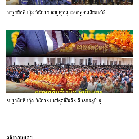
សម្តេចធិបតី ហ៊ុន ម៉ាណែត ជំរុញឱ្យបណ្តុះសមត្ថភាពពិតរបស់និ...
សម្តេចធិបតី ហ៊ុន ម៉ាណែត៖ នៅក្នុងជីវិតពិត និងសមរភូមិ គ្ម...
ពត៌មានផ្សេងៗ