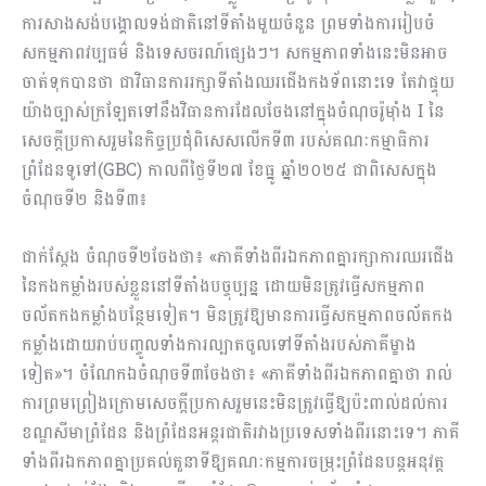
ការសាងសង់បង្គោលទង់ជាតិនៅទីតាំងមួយចំនួន ព្រមទាំងការរៀបចំ
សកម្មភាពវប្បធម៌ និងទេសចរណ៍ផ្សេងៗ។ សកម្មភាពទាំងនេះមិនអាច
ចាត់ទុកបានថា ជាវិធានការរក្សាទីតាំងឈរជើងកងទ័ពនោះទេ តែវាផ្ទុយ
យ៉ាងច្បាស់ក្រឡែតទៅនឹងវិធានការដែលចែងនៅក្នុងចំណុចរ៉ូម៉ាំង I នៃ
សេចក្តីប្រកាសរួមនៃកិច្ចប្រជុំពិសេសលើកទី៣ របស់គណៈកម្មាធិការ
ព្រំដែនទូទៅ(GBC) កាលពីថ្ងៃទី២៧ ខែធ្នូ ឆ្នាំ២០២៥ ជាពិសេសក្នុង
ចំណុចទី២ និងទី៣៖
ជាក់ស្តែង ចំណុចទី២ចែងថា៖ «ភាគីទាំងពីរឯកភាពគ្នារក្សាការឈរជើង
នៃកងកម្លាំងរបស់ខ្លួននៅទីតាំងបច្ចុប្បន្ន ដោយមិនត្រូវធ្វើសកម្មភាព
ចល័តកងកម្លាំងបន្ថែមទៀត។ មិនត្រូវឱ្យមានការធ្វើសកម្មភាពចល័តកង
កម្លាំងដោយរាប់បញ្ចូលទាំងការល្បាតចូលទៅទីតាំងរបស់ភាគីម្ខាង
ទៀត»។ ចំណែកឯចំណុចទី៣ចែងថា៖ «ភាគីទាំងពីរឯកភាពគ្នាថា រាល់
ការព្រមព្រៀងក្រោមសេចក្តីប្រកាសរួមនេះមិនត្រូវធ្វើឱ្យប៉ះពាល់ដល់ការ
ខណ្ឌសីមាព្រំដែន និងព្រំដែនអន្តរជាតិរវាងប្រទេសទាំងពីរនោះទេ។ ភាគី
ទាំងពីរឯកភាពគ្នាប្រគល់តួនាទីឱ្យគណៈកម្មការចម្រុះព្រំដែនបន្តអនុវត្ត