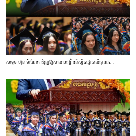
សម្តេច ហ៊ុន ម៉ាណែត ជំរុញឱ្យសាលាបង្រៀននិស្សិតផ្តោតលើគុណភ...