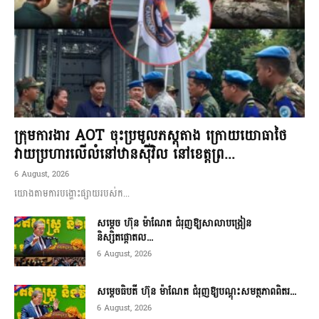
ក្រុមការងារ AOT ចុះប្រមូលភស្តុតាង ក្រោយយោធាថៃ
វាយប្រហារលើលំនៅឋានស៊ីវិល នៅខេត្តព្រ...
6 August, 2026
យោងតាមការបង្ហោះផ្សាយរបស់ក...
សម្តេច ហ៊ុន ម៉ាណែត ជំរុញឱ្យសាលាបង្រៀន
និស្សិតផ្តោតល...
6 August, 2026
សម្តេចធិបតី ហ៊ុន ម៉ាណែត ជំរុញឱ្យបណ្តុះសមត្ថភាពពិតរ...
6 August, 2026