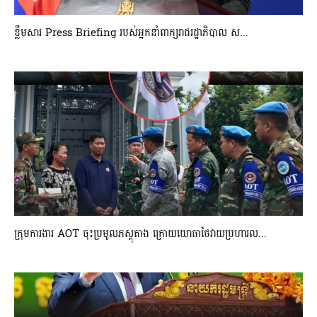
ខ្លឹមសារ Press Briefing របស់អ្នកនាំពាក្យរាជរដ្ឋាភិបាល ស...
ក្រុមការងារ AOT ចុះប្រមូលភស្តុតាង ក្រោយយោធាថៃវាយប្រហារល...