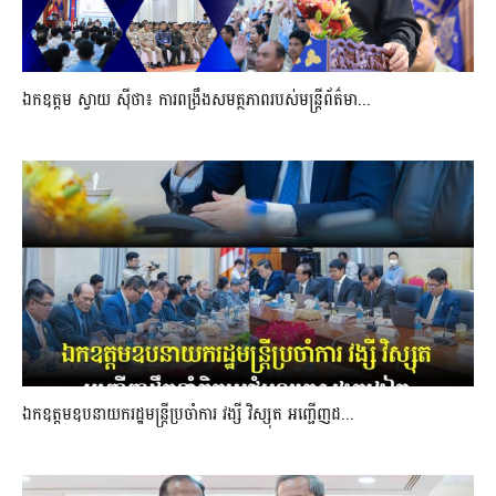
ឯកឧត្តម ស្វាយ ស៊ីថា៖ ការពង្រឹងសមត្ថភាពរបស់មន្ត្រីព័ត៌មា...
ឯកឧត្តមឧបនាយករដ្ឋមន្រ្តីប្រចាំការ វង្សី វិស្សុត អញ្ជើញដ...