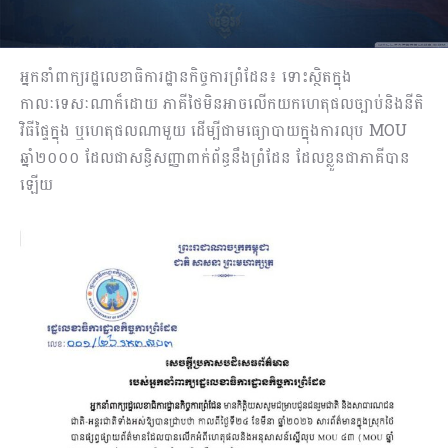
អ្នកនាំពាក្យរដ្ឋលេខាធិការដ្ឋានកិច្ចការព្រំដែន៖ ទោះស្ថិតក្នុង
កាលៈទេសៈណាក៏ដោយ ភាគីថៃមិនអាចលើកយកហេតុផលច្បាប់និងនីតិ
វិធីផ្ទៃក្នុង ឬហេតុផលណាមួយ ដើម្បីជាមធ្យោបាយក្នុងការលុប MOU
ឆ្នាំ២០០០ ដែលជាសន្ធិសញ្ញាពាក់ព័ន្ធនឹងព្រំដែន ដែលខ្លួនជាភាគីបាន
ឡើយ