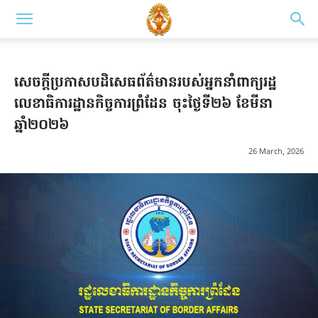
សេចក្ដីប្រកាសបដិសេធព័ត៌មានរបស់អ្នកនាំពាក្យរដ្ឋ
លេខាធិការដ្ឋានកិច្ចការព្រំដែន ចុះថ្ងៃទី២៦ ខែមីនា
ឆ្នាំ២០២៦
26 March, 2026