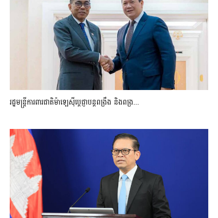
រដ្ឋមន្ត្រីការពារជាតិម៉ាឡេស៊ីប្ដេជ្ញាបន្តពង្រឹង និងពង្រ...