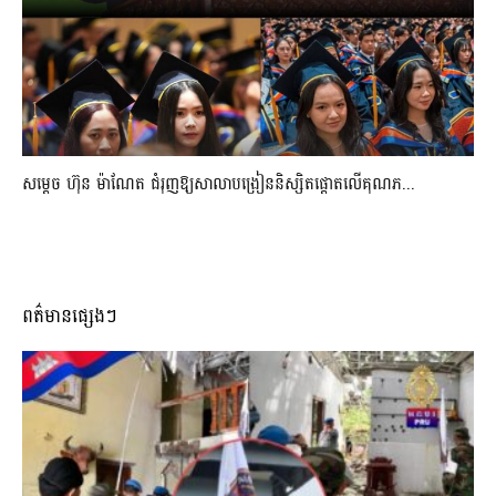
សម្តេច ហ៊ុន ម៉ាណែត ជំរុញឱ្យសាលាបង្រៀននិស្សិតផ្តោតលើគុណភ...
ពត៌មានផ្សេងៗ