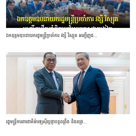
ឯកឧត្តមឧបនាយករដ្ឋមន្រ្តីប្រចាំការ វង្សី វិស្សុត អញ្ជើញដ...
រដ្ឋមន្ត្រីការពារជាតិម៉ាឡេស៊ីប្ដេជ្ញាបន្តពង្រឹង និងពង្រ...