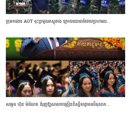
ក្រុមការងារ AOT ចុះប្រមូលភស្តុតាង ក្រោយយោធាថៃវាយប្រហារល...
សម្តេច ហ៊ុន ម៉ាណែត ជំរុញឱ្យសាលាបង្រៀននិស្សិតផ្តោតលើគុណភ...