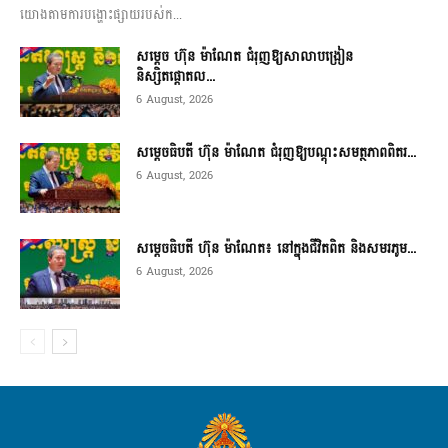
យោងតាមការបង្ហោះផ្សាយរបស់ក...
សម្តេច ហ៊ុន ម៉ាណែត ជំរុញឱ្យសាលាបង្រៀន
និស្សិតផ្តោតល...
6 August, 2026
សម្តេចធិបតី ហ៊ុន ម៉ាណែត ជំរុញឱ្យបណ្តុះសមត្ថភាពពិតរ...
6 August, 2026
សម្តេចធិបតី ហ៊ុន ម៉ាណែត៖ នៅក្នុងជីវិតពិត និងសមរភូម...
6 August, 2026