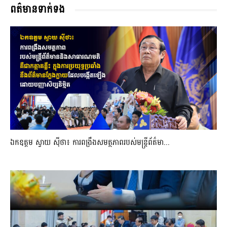
ពត៌មានទាក់ទង
ឯកឧត្តម ស្វាយ ស៊ីថា៖ ការពង្រឹងសមត្ថភាពរបស់មន្ត្រីព័ត៌មា...