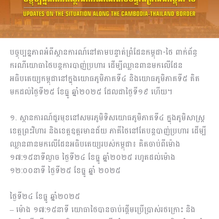
បច្ចុប្បន្នភាពអំពីស្ថានការណ៍នៅតាមបន្ទាត់ព្រំដែនកម្ពុជា-ថៃ ពាក់ព័ន្ធ
ករណីយោធាថៃបន្តការបាញ់ប្រហារ ដើម្បីឈ្លានពានមកលើដែន
អធិបតេយ្យកម្ពុជានៅក្នុងយោធភូមិភាគទី៤ និងយោធភូមិភាគទី៥ គិត
មកដល់ថ្ងៃទី២៥ ខែធ្នូ ឆ្នាំ២០២៥ ដែលជាថ្ងៃទី១៩ ហើយ។
១. ស្ថានការណ៍ជួរមុខនៅសមរភូមិទិសយោធភូមិភាគទី៤ ក្នុងភូមិសាស្រ្ត
ខេត្តព្រះវិហារ និងខេត្តឧត្តរមានជ័យ ភាគីថៃនៅតែបន្តបាញ់ប្រហារ ដើម្បី
ឈ្លានពានមកលើដែនអធិបតេយ្យរបស់កម្ពុជា៖ គិតចាប់ពីម៉ោង
១៧:១៥នាទីល្ងាច ថ្ងៃទី២៤ ខែធ្នូ ឆ្នាំ២០២៥ រហូតដល់ម៉ោង
១២:០០នាទី ថ្ងៃទី២៥ ខែធ្នូ ឆ្នាំ ២០២៥
ថ្ងៃទី២៤ ខែធ្នូ ឆ្នាំ២០២៥
– ម៉ោង ១៧:១៥នាទី យោធាថៃបានចាប់ផ្តើមប្រើប្រាស់រថក្រោះ និង