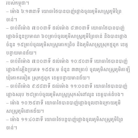
របស់កម្ពុជា។
– ម៉ោង ៦:១៣នាទី យោធាថៃបានបាញ់ផ្លោងចូលភូមិសាស្រ្តភូមិព្រៃ
ចាន់។
– ចាប់ពីម៉ោង ៧:០០នាទី ដល់ម៉ោង ៨:៣០នាទី យោធាថៃបានបាញ់
ផ្លោងចំនួនប្រមាណ ៦០គ្រាប់ចូលភូមិសាស្រ្តភូមិព្រៃចាន់ និងបានផ្លោង
ចំនួន ១៥គ្រាប់ចូលភូមិសាស្ត្រគោកព្រិច និងភូមិសាស្ត្រស្រុកថ្មពួក ខេត្ត
បន្ទាយមានជ័យ។
– ចាប់ពីម៉ោង ៧:០០នាទី ដល់ម៉ោង ១០:៥០នាទី យោធាថៃបានបាញ់
ផ្លោងកាំភ្លើងប្រភេទ ១៥៥ម.ម ចំនួន ៣៣គ្រាប់ ចូលភូមិសាស្ត្រភូមិតាឡី
ឃុំគោករមៀត ស្រុកថ្មពួក ខេត្តបន្ទាយមានជ័យ។
– ចាប់ពីម៉ោង ៩:៥៨នាទី ដល់ម៉ោង ១១:០០នាទី យោធាថៃបានបាញ់
ផ្លោងសរុប ២៨គ្រាប់ចូលភូមិសាស្ត្រស្រុកសំពៅលូន ខេត្តបាត់ដំបង។
– ម៉ោង ១០:២៥នាទី យោធាថៃបានបាញ់ផ្លោងចូលខាងក្រោយភូមិ
សាស្រ្តភូមិជោគជ័យ។
– ម៉ោង ១១:៤០នាទី យោធាថៃបន្តបាញ់ផ្លោងចូលភូមិសាស្ត្រភូមិព្រៃ
ចាន់។