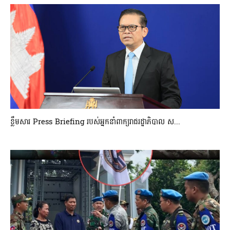
ខ្លឹមសារ Press Briefing របស់អ្នកនាំពាក្យរាជរដ្ឋាភិបាល ស...