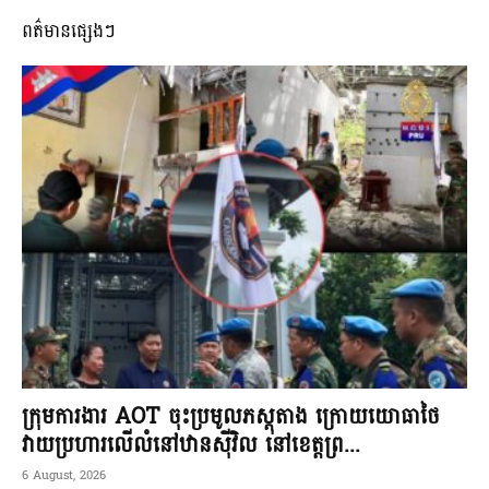
ពត៌មានផ្សេងៗ
ក្រុមការងារ AOT ចុះប្រមូលភស្តុតាង ក្រោយយោធាថៃ
វាយប្រហារលើលំនៅឋានស៊ីវិល នៅខេត្តព្រ...
6 August, 2026