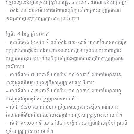
កម្លាំងថ្មើរជើងចូលភូមិសាស្ត្រវាលឥន្ទ្រី, ចំការចេក, ៥មករា និងសំបុកឃ្មុំ។
– ម៉ោង ២៣:០០នាទី យោធាថៃបានប្រើប្រាស់រថក្រោះបាញ់ប្រមាណ
២០គ្រាប់ចូលភូមិសាស្ត្រប្រាសាទព្រះវិហារ។
ថ្ងៃទី២៥ ខែធ្នូ ឆ្នាំ២០២៥
– ចាប់ពីម៉ោង ៦:១៥នាទី ដល់ម៉ោង ៧:០០នាទី យោធាថៃបានចាប់ផ្ដើម
ប្រើប្រាស់កាំភ្លើងធំយ៉ាងសន្ធាប់និងបានបាញ់កាំភ្លើងបំពាក់លើរថក្រោះ
បាញ់បុកបន្ថែម ព្រមទាំងប្រើប្រាស់ដ្រូនអត្តឃាតនៅភូមិសាស្ត្រប្រាសាទ
ព្រះវិហារ។
– ចាប់ពីម៉ោង ៧:៤០នាទី ដល់ម៉ោង ១០:០០នាទី យោធាថៃបានបន្ត
បាញ់ផ្លោងពីចម្ងាយចូលភូមិសាស្ត្រប្រាសាទព្រះវិហារ។
– ចាប់ពីម៉ោង ៩:២៤នាទី ដល់ម៉ោង ១០:០០នាទី យោធាថៃបានបន្ត
បាញ់ផ្លោងចូលភូមិសាស្ត្រប្រាសាទតាមាន់។
– ម៉ោង ៩:៥០ យោធាថៃបានប្រើប្រាស់យន្តហោះស៊ើបការណ៍ហោះ
រំលោភលើដែនអធិបតេយ្យរបស់កម្ពុជានៅភូមិសាស្ត្រប្រាសាទតាមាន់។
– ម៉ោង ១១:០០នាទី យោធាថៃបានបង្កើនការបាញ់យ៉ាងសន្ធប់បន្ថែមលើ
ភូមិសាស្ត្រប្រាសាទតាមាន់។