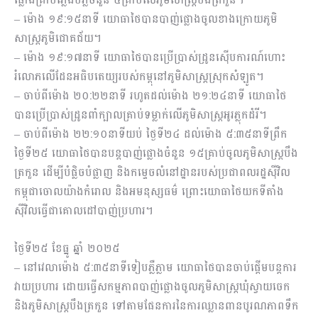
– ម៉ោង ១៩:១៥នាទី យោធាថៃបានបាញ់ផ្លោងចូលខាងក្រោយភូមិ
សាស្រ្តភូមិជោគជ័យ។
– ម៉ោង ១៩:១៧នាទី យោធាថៃបានប្រើប្រាស់ដ្រូនស៊ើបការណ៍ហោះ
រំលោភលើដែនអធិបតេយ្យរបស់កម្ពុនៅភូមិសាស្ត្រស្រុកសំឡូត។
– ចាប់ពីម៉ោង ២០:២២នាទី រហូតដល់ម៉ោង ២១:២៤នាទី យោធាថៃ
បានប្រើប្រាស់ដ្រូនពាំក្បាលគ្រាប់ទម្លាក់លើភូមិសាស្ត្រអូរភ្លុកដំរី។
– ចាប់ពីម៉ោង ២២:១០នាទីយប់ ថ្ងៃទី២៤ ដល់ម៉ោង ៥:៣៥នាទីព្រឹក
ថ្ងៃទី២៥ យោធាថៃបានបន្តបាញ់ផ្លោងចំនួន ១៥គ្រាប់ចូលភូមិសាស្ត្របឹង
ត្រកួន ដើម្បីបំផ្លិចបំផ្លាញ និងកម្ទេចលំនៅដ្ឋានរបស់ប្រជាពលរដ្ឋស៊ីវិល
កម្ពុជាចោលយ៉ាងកំរោល និងអមនុស្សធម៌ ព្រោះយោធាថៃយកទីតាំង
ស៊ីវិលធ្វើជាគោលដៅបាញ់ប្រហារ។
ថ្ងៃទី២៥ ខែធ្នូ ឆ្នាំ ២០២៥
– នៅវេលាម៉ោង ៥:៣៥នាទីទៀបភ្លឺភ្លាម យោធាថៃបានចាប់ផ្តើមបន្តការ
វាយប្រហារ ដោយធ្វើសកម្មភាពបាញ់ផ្លោងចូលភូមិសាស្រ្តឃុំស្វាយចេក
និងភូមិសាស្ត្របឹងត្រកួន ទៅតាមផែនការនៃការឈ្លានពានបូរណភាពទឹក