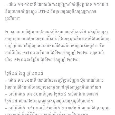
– ម៉ោង ១២:០០នាទី យោធាថៃបានប្រើប្រាស់កាំភ្លើងប្រភេទ ១៥៥ម.ម
និងប្រភេទកាំជ្រួចហ្វូង DTI-2 ពីចម្ងាយចូលភូមិសាស្ត្រប្រាសាទ
ព្រះវិហារ។
២. ស្ថានការណ៍ជួរមុខនៅសមរភូមិទិសយោធភូមិភាគទី៥ ក្នុងភូមិសាស្រ្ត
ខេត្តបន្ទាយមានជ័យ ខេត្តពោធិ៍សាត់ និងខេត្តបាត់ដំបង ភាគីថៃនៅតែបន្ត
បាញ់ប្រហារ ដើម្បីឈ្លានពានមកលើដែនអធិបតេយ្យរបស់កម្ពុជា៖ គិត
ចាប់ពីម៉ោង ១៧:០០នាទីល្ងាច ថ្ងៃទី២៤ ខែធ្នូ ឆ្នាំ ២០២៥ រហូតដល់
ម៉ោង ១២:០០នាទីព្រឹក ថ្ងៃទី២៥ ខែធ្នូ ឆ្នាំ ២០២៥
ថ្ងៃទី២៤ ខែធ្នូ ឆ្នាំ ២០២៥
– ម៉ោង ១៧:១៤នាទី យោធាថៃបានប្រើប្រាស់ដ្រូនស៊ើបការណ៍ហោះ
រំលោភលើដែនអធិបតេយ្យរបស់កម្ពុជានៅភូមិសាស្រ្តភូមិជោគជ័យ។
– ចាប់ពីម៉ោង ១៧:៤០នាទីល្ងាច ថ្ងៃទី២៤ ដល់ម៉ោង ៦:១៣នាទី
ថ្ងៃទី២៥ យោធាថៃបន្តបាញ់ផ្លោងចូលភូមិសាស្រ្តភូមិព្រៃចាន់។
– ចាប់ពីម៉ោង ១៩:០០នាទី ដល់ម៉ោង ២០:៣៥នាទី យោធាថៃបានបាញ់
ផ្លោងគ្រាប់ភ្លើងបំភ្លឺចំនួន ៤គ្រាប់លើភូមិសាស្ត្របឹងត្រកួន។