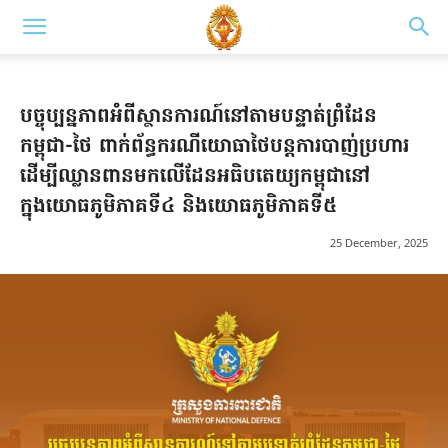
បច្ចុប្បន្នភាពអំពីស្ថានការណ៍នៅតាមបន្ទាត់ព្រំដែន
កម្ពុជា-ថៃ ពាក់ព័ន្ធករណីយោធាថៃបន្តការបាញ់ប្រហារ
ដើម្បីឈ្លានពានមកលើដែនអធិបតេយ្យកម្ពុជានៅ
ក្នុងយោធភូមិភាគទី៤ និងយោធភូមិភាគទី៥
25 December, 2025