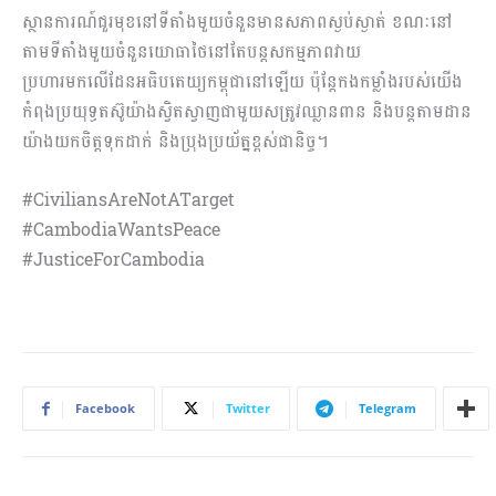
ស្ថានការណ៍ជួរមុខនៅទីតាំងមួយចំនួនមានសភាពស្ងប់ស្ងាត់ ខណៈនៅ
តាមទីតាំងមួយចំនួនយោធាថៃនៅតែបន្តសកម្មភាពវាយ
ប្រហារមកលើដែនអធិបតេយ្យកម្ពុជានៅឡើយ ប៉ុន្តែកងកម្លាំងរបស់យើង
កំពុងប្រយុទ្ធតស៊ូយ៉ាងស្វិតស្វាញជាមួយសត្រូវឈ្លានពាន និងបន្តតាមដាន
យ៉ាងយកចិត្តទុកដាក់ និងប្រុងប្រយ័ត្នខ្ពស់ជានិច្ច។
#CiviliansAreNotATarget
#CambodiaWantsPeace
#JusticeForCambodia
Facebook
Twitter
Telegram