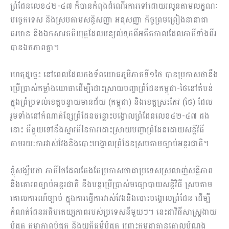
ព្រំដែនលេខ៤២-៤៧ ក៏បានកំពុងដំណើរការទៅដោយរលូនតាមលក្ខណៈ
បច្ចេកទេស និងស្របតាមសន្ធិសញ្ញា អនុសញ្ញា កិច្ចព្រមព្រៀងនានាជា
ធរមាន និងឯកសារគតិយុត្តដែលបន្សល់ទុកពីអតីតកាលដែលភាគីទាំងពីរ
បានឯកភាពគ្នា។
ហេតុដូច្នេះ នៅពេលដែលកងទ័ពយោធភូមិភាគទី១ថៃ បានប្រកាសថានឹង
ប្រើប្រាស់កម្លាំងយោធាដើម្បីដោះស្រាយបញ្ហាព្រំដែនកម្ពុជា-ថៃនៅតំបន់
ក្នុងព្រំប្រទល់ខេត្តបន្ទាយមានជ័យ (កម្ពុជា) និងខេត្តស្រះកែវ (ថៃ) ដែល
រួមទាំងនៅកំណាត់ខ្សែព្រំដែនចន្លោះបង្គោលព្រំដែនលេខ៤២-៤៧ ផង
នោះ គឺផ្ទុយទៅនឹងស្មារតីនៃការដោះស្រាយបញ្ហាព្រំដែនដោយសន្តិវិធី
តាមរយៈការវាស់វែងនិងបោះបង្គោលព្រំដែនស្របតាមច្បាប់អន្តរជាតិ។
ខ្ញុំសង្ឃឹមថា ភាគីថៃដែលតែងតែប្រកាសថាជាប្រទេសស្រលាញ់សន្តិភាព
និងគោរពច្បាប់អន្តរជាតិ នឹងបន្តប្រើប្រាស់មធ្យោបាយសន្តិវិធី ស្របតាម
គោលការណ៍ច្បាប់ ក្នុងការធ្វើការវាស់វែងនិងបោះបង្គោលព្រំដែន ដើម្បី
កំណត់ដែនអធិបតេយ្យភាពរបស់ប្រទេសនីមួយៗ។ នេះជាវិធីសាស្ត្រងាយ
បំផុត តម្លាភាពបំផុត និងយុត្តិធម៌បំផុត ព្រោះកម្ពុជាគ្មានគោលបំណង