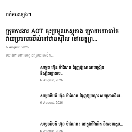
ពត៌មានផ្សេងៗ
ក្រុមការងារ AOT ចុះប្រមូលភស្តុតាង ក្រោយយោធាថៃ
វាយប្រហារលើលំនៅឋានស៊ីវិល នៅខេត្តព្រ...
6 August, 2026
យោងតាមការបង្ហោះផ្សាយរបស់ក...
សម្តេច ហ៊ុន ម៉ាណែត ជំរុញឱ្យសាលាបង្រៀន
និស្សិតផ្តោតល...
6 August, 2026
សម្តេចធិបតី ហ៊ុន ម៉ាណែត ជំរុញឱ្យបណ្តុះសមត្ថភាពពិតរ...
6 August, 2026
សម្តេចធិបតី ហ៊ុន ម៉ាណែត៖ នៅក្នុងជីវិតពិត និងសមរភូម...
6 August, 2026