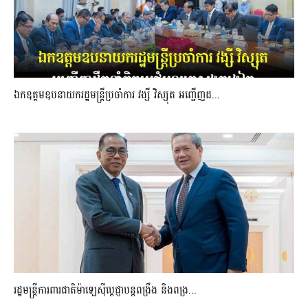
ឯកឧត្តមឧបនាយករដ្ឋមន្រ្តីប្រចាំការ វង្សី វិស្សុត អញ្ជើញដ...
រដ្ឋមន្ត្រីការពារជាតិម៉ាឡេស៊ីប្ដេជ្ញាបន្តពង្រឹង និងពង្រ...