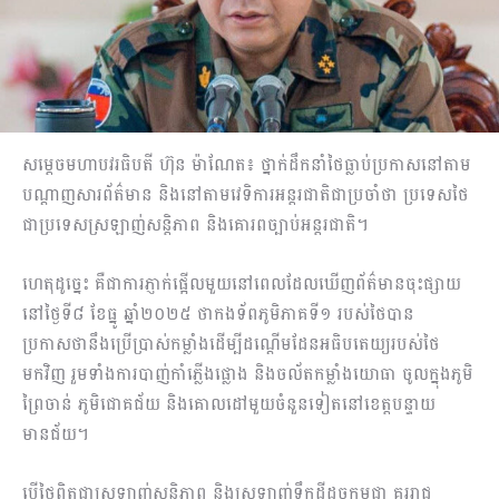
សម្តេចមហាបវរធិបតី ហ៊ុន ម៉ាណែត៖ ថ្នាក់ដឹកនាំថៃធ្លាប់ប្រកាសនៅតាម
បណ្តាញសារព័ត៌មាន និងនៅតាមវេទិការអន្តរជាតិជាប្រចាំថា ប្រទេសថៃ
ជាប្រទេសស្រឡាញ់សន្តិភាព និងគោរពច្បាប់អន្តរជាតិ។
ហេតុដូច្នេះ គឺជាការភ្ញាក់ផ្អើលមួយនៅពេលដែលឃើញព័ត៌មានចុះផ្សាយ
នៅថ្ងៃទី៨ ខែធ្នូ ឆ្នាំ២០២៥ ថាកងទ័ពភូមិភាគទី១ របស់ថៃបាន
ប្រកាសថានឹងប្រើប្រាស់កម្លាំងដើម្បីដណ្ដើមដែនអធិបតេយ្យរបស់ថៃ
មកវិញ រួមទាំងការបាញ់កាំភ្លើងផ្លោង និងចល័តកម្លាំងយោធា ចូលក្នុងភូមិ
ព្រៃចាន់ ភូមិជោគជ័យ និងគោលដៅមួយចំនួនទៀតនៅខេត្តបន្ទាយ
មានជ័យ។
បើថៃពិតជាស្រឡាញ់សន្តិភាព និងស្រឡាញ់ទឹកដីដូចកម្ពុជា គួររាជ