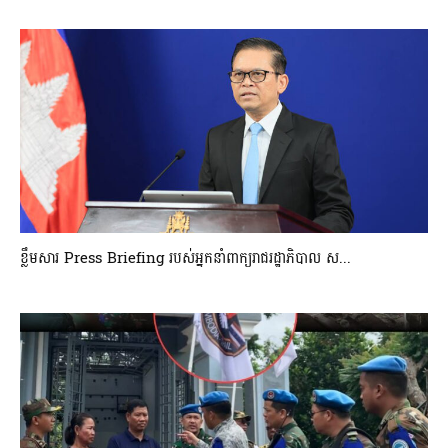
ខ្លឹមសារ Press Briefing របស់អ្នកនាំពាក្យរាជរដ្ឋាភិបាល ស...