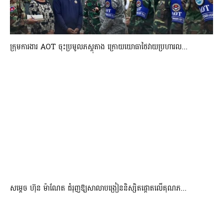
ក្រុមការងារ AOT ចុះប្រមូលភស្តុតាង ក្រោយយោធាថៃវាយប្រហារល...
សម្តេច ហ៊ុន ម៉ាណែត ជំរុញឱ្យសាលាបង្រៀននិស្សិតផ្តោតលើគុណភ...