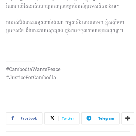
រំលោភលើដែនអធិបតេយ្យភាពស្របច្បាប់របស់ប្រទេសជិតខាងទេ។
ការវាស់វែងបានលទ្ធផលយ៉ាងណា កម្ពុជានឹងគោរពតាម។ ខ្ញុំសង្ឃឹមថា
ប្រទេសថៃ នឹងមានភាពស្មោះត្រង់ ក្នុងការទទួលយកលទ្ធផលដូចគ្នា។
——————
#CambodiaWantsPeace
#JusticeForCambodia
Facebook
Twitter
Telegram