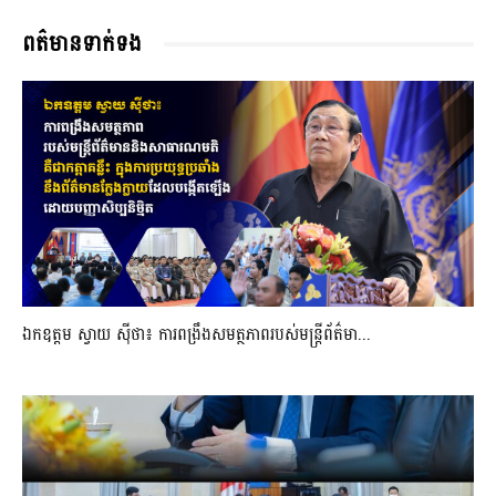
ពត៌មានទាក់ទង
ឯកឧត្តម ស្វាយ ស៊ីថា៖ ការពង្រឹងសមត្ថភាពរបស់មន្ត្រីព័ត៌មា...