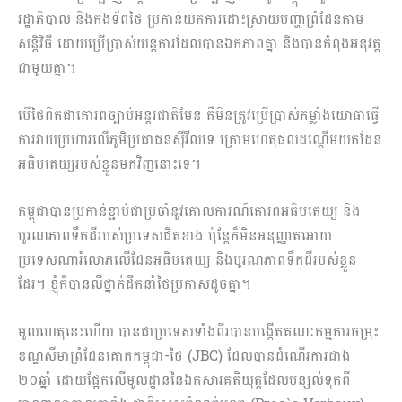
រដ្ឋាភិបាល និងកងទ័ពថៃ ប្រកាន់យកការដោះស្រាយបញ្ហាព្រំដែនតាម
សន្តិវិធី ដោយប្រើប្រាស់យន្តការដែលបានឯកភាពគ្នា និងបានកំពុងអនុវត្ត
ជាមួយគ្នា។
បើថៃពិតជាគោរពច្បាប់អន្តរជាតិមែន គឺមិនត្រូវប្រើប្រាស់កម្លាំងយោធាធ្វើ
ការវាយប្រហារលើភូមិប្រជាជនស៊ីវីលទេ ក្រោមហេតុផលដណ្ដើមយកដែន
អធិបតេយ្យរបស់ខ្លួនមកវិញនោះទេ។
កម្ពុជាបានប្រកាន់ខ្ជាប់ជាប្រចាំនូវគោលការណ៍គោរពអធិបតេយ្យ និង
បូរណភាពទឹកដីរបស់ប្រទេសជិតខាង ប៉ុន្តែក៏មិនអនុញ្ញាតអោយ
ប្រទេសណារំលោភលើដែនអធិបតេយ្យ និងបូរណភាពទឹកដីរបស់ខ្លួន
ដែរ។ ខ្ញុំក៏បានលឺថ្នាក់ដឹកនាំថៃប្រកាសដូចគ្នា។
មូលហេតុនេះហើយ បានជាប្រទេសទាំងពីរបានបង្កើតគណៈកម្មការចម្រុះ
ខណ្ឌសីមាព្រំដែនគោកកម្ពុជា-ថៃ (JBC) ដែលបានដំណើរការជាង
២០ឆ្នាំ ដោយផ្អែកលើមូលដ្ឋាននៃឯកសារគតិយុត្តដែលបន្សល់ទុកពី