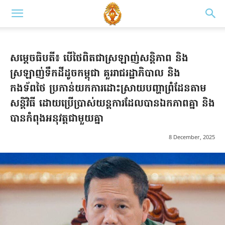
សម្តេចធិបតី៖ បើថៃពិតជាស្រឡាញ់សន្តិភាព និង
ស្រឡាញ់ទឹកដីដូចកម្ពុជា គួររាជរដ្ឋាភិបាល និង
កងទ័ពថៃ ប្រកាន់យកការដោះស្រាយបញ្ហាព្រំដែនតាម
សន្តិវិធី ដោយប្រើប្រាស់យន្តការដែលបានឯកភាពគ្នា និង
បានកំពុងអនុវត្តជាមួយគ្នា
8 December, 2025