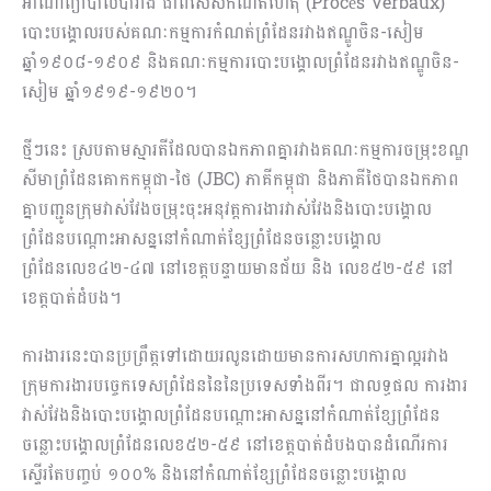
អាណាព្យាបាលបារាំង ជាពិសេសកំណត់ហេតុ (Procès Verbaux)
បោះបង្គោលរបស់គណៈកម្មការកំណត់ព្រំដែនរវាងឥណ្ឌូចិន-សៀម
ឆ្នាំ១៩០៨-១៩០៩ និងគណៈកម្មការបោះបង្គោលព្រំដែនរវាងឥណ្ឌូចិន-
សៀម ឆ្នាំ១៩១៩-១៩២០។
ថ្មីៗនេះ ស្របតាមស្មារតីដែលបានឯកភាពគ្នារវាងគណៈកម្មការចម្រុះខណ្ឌ
សីមាព្រំដែនគោកកម្ពុជា-ថៃ (JBC) ភាគីកម្ពុជា និងភាគីថៃបានឯកភាព
គ្នាបញ្ជូនក្រុមវាស់វែងចម្រុះចុះអនុវត្តការងារវាស់វែងនិងបោះបង្គោល
ព្រំដែនបណ្តោះអាសន្ននៅកំណាត់ខ្សែព្រំដែនចន្លោះបង្គោល
ព្រំដែនលេខ៤២-៤៧ នៅខេត្តបន្ទាយមានជ័យ និង លេខ៥២-៥៩ នៅ
ខេត្តបាត់ដំបង។
ការងារនេះបានប្រព្រឹត្តទៅដោយរលូនដោយមានការសហការគ្នាល្អរវាង
ក្រុមការងារបច្ចេកទេសព្រំដែននៃនៃប្រទេសទាំងពីរ។ ជាលទ្ធផល ការងារ
វាស់វែងនិងបោះបង្គោលព្រំដែនបណ្តោះអាសន្ននៅកំណាត់ខ្សែព្រំដែន
ចន្លោះបង្គោលព្រំដែនលេខ៥២-៥៩ នៅខេត្តបាត់ដំបងបានដំណើរការ
ស្ទើរតែបញ្ចប់ ១០០% និងនៅកំណាត់ខ្សែព្រំដែនចន្លោះបង្គោល