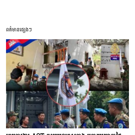
ពត៌មានផ្សេងៗ