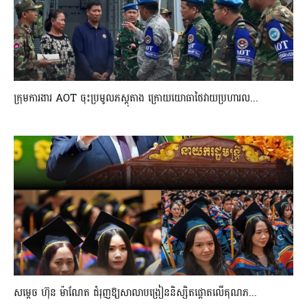
ក្រុមការងារ AOT ចុះប្រមូលភស្តុតាង ក្រោយយោធាថៃវាយប្រហារល...
សម្តេច ហ៊ុន ម៉ាណែត ជំរុញឱ្យសាលាបង្រៀននិស្សិតផ្តោតលើគុណភ...