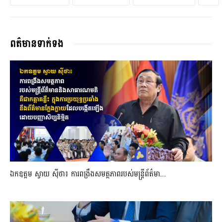
ពត៌មានទាក់ទង
ឯកឧត្តម ស្វាយ ស៊ីថា៖ ការពង្រឹងសមត្ថភាពរបស់មន្ត្រីព័ត៌មា...