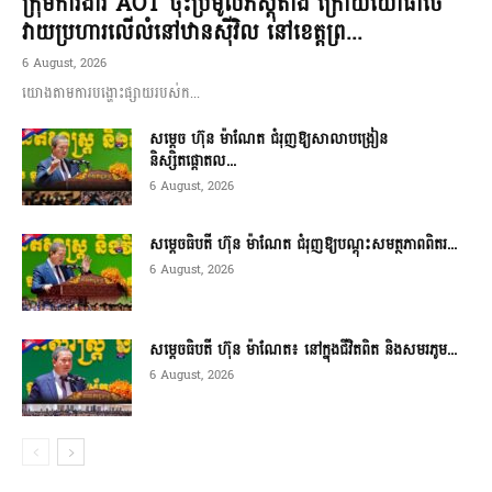
ក្រុមការងារ AOT ចុះប្រមូលភស្តុតាង ក្រោយយោធាថៃ
វាយប្រហារលើលំនៅឋានស៊ីវិល នៅខេត្តព្រ...
6 August, 2026
យោងតាមការបង្ហោះផ្សាយរបស់ក...
សម្តេច ហ៊ុន ម៉ាណែត ជំរុញឱ្យសាលាបង្រៀន
និស្សិតផ្តោតល...
6 August, 2026
សម្តេចធិបតី ហ៊ុន ម៉ាណែត ជំរុញឱ្យបណ្តុះសមត្ថភាពពិតរ...
6 August, 2026
សម្តេចធិបតី ហ៊ុន ម៉ាណែត៖ នៅក្នុងជីវិតពិត និងសមរភូម...
6 August, 2026