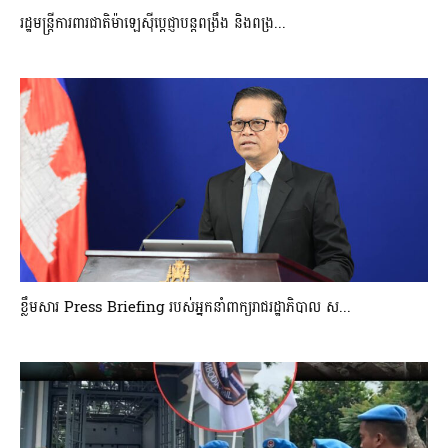
រដ្ឋមន្ត្រីការពារជាតិម៉ាឡេស៊ីប្ដេជ្ញាបន្តពង្រឹង និងពង្រ...
ខ្លឹមសារ Press Briefing របស់អ្នកនាំពាក្យរាជរដ្ឋាភិបាល ស...