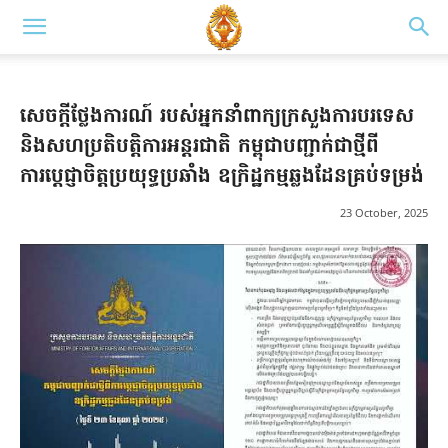
សេចក្តីថ្លែងការណ៍ របស់អ្នកនាំពាក្យក្រសួងការបរទេស
និងសហប្រតិបត្តិការអន្តរជាតិ កម្ពុជាបញ្ជាក់ជាថ្មីពី
ការប្តេជ្ញាចិត្តប្រយុទ្ធប្រឆាំង ឧក្រិដ្ឋកម្មឆ្លងដែនគ្រប់ទម្រង់
23 October, 2025