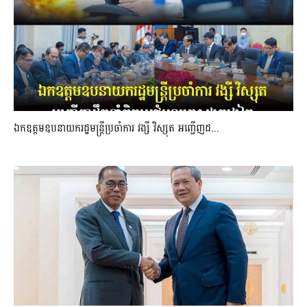
ឯកឧត្តមឧបនាយករដ្ឋមន្រ្តីប្រចាំការ វង្សី វិស្សុត អញ្ជើញដ...