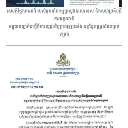
សេចក្តីថ្លែងការណ៍ របស់អ្នកនាំពាក្យក្រសួងការបរទេស និងសហប្រតិបត្តិ
ការអន្តរជាតិ
កម្ពុជាបញ្ជាក់ជាថ្មីពីការប្តេជ្ញាចិត្តប្រយុទ្ធប្រឆាំង ឧក្រិដ្ឋកម្មឆ្លងដែនគ្រប់
ទម្រង់