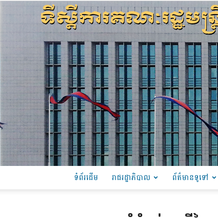
ទំព័រដើម
រាជរដ្ឋាភិបាល
ព័ត៌មានទូទៅ