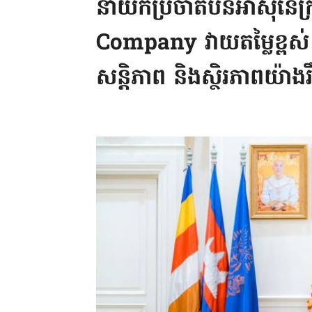
នាយកប្រចាំតំបន់អាស៊ីនៃ
Company វាយតម្លៃខ្ពស់ ច
សន្តិភាព និងស្ថិរភាពយ៉ាងរ