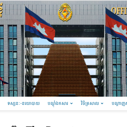
ទស្សនៈ-នយោបាយ
បណ្ដុំឯកសារ
វិចិត្រសាល
បណ្តាញស
PRU