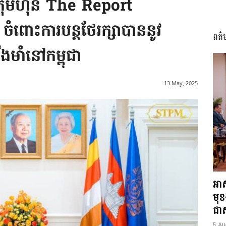
ក្រុមហ៊ុន The Report
ំពោះការបន្តថែរក្សាបាននូវ
ពត៌
I
ឹងមាំនៅកម្ពុជា
13 May, 2025
អង្គ
ភាព​
អាស
មុ
ជាស្
5 Au