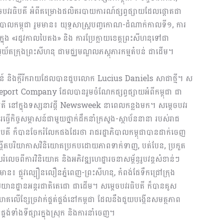
រធិបតី អំពីគម្រោងផលិតរបាយការណ៍ផ្សព្វផ្សាយដែលផ្តោតជា
បាលកម្ពុជា រួមមាន៖ យុទ្ធសាស្ត្របញ្ចកោណ-ដំណាក់កាលទី១, ការ
្នុង «រដូវកាលបៃតង» និង ការប្រែក្លាយខេត្តព្រះសីហនុទៅជា
វយ័តក្រុងព្រះសីហនុ ជាមជ្ឈមណ្ឌលភស្តុភារកម្មតំបន់ ជាដេីម។
គមន៍ និងក្តីរីករាយដែលបានជួបលោក Lucius Daniels សាជាថ្មី។ ស
e Report Company ដែលបានរួមចំណែកផ្សព្វផ្សាយអំពីកម្ពុជា ជា
បតី នៅក្នុងទស្សនាវដ្តី Newsweek នាពេលកន្លងមក។ សម្តេចបវរ
រធ្វើកិច្ចសម្ភាសន៍ជាមួយថ្នាក់ដឹកនាំក្រសួង-ស្ថាប័ននានា របស់រាជ
រធិបតី ក៏បានចែករំលែកផងដែរថា រាជរដ្ឋាភិបាលកម្ពុជាបានដាក់ចេញ
្កើតបរិយាកាសវិនិយោគប្រកបដោយភាពទាក់ទាញ, បត់បែន, ប្រកួត
លេចពីការវិនិយោគ និងអភិវឌ្ឍហេដ្ឋារចនាសម្ព័ន្ធរូបវន្តសំខាន់ៗ
ួមមាន៖ ផ្លូវល្បឿនលឿនភ្នំពេញ-ព្រះសីហនុ, កំពង់ផែទឹកជ្រៅក្រុង
យានដ្ឋានអន្តរជាតិតេជោ ជាដើម។ សម្តេចបវរធិបតី ក៏បានគូស
ិយោគលើខ្សែច្រវាក់ផ្គត់ផ្គង់នៅកម្ពជា ដែលនឹងជួយបង្កើនសមត្ថភាព
្គង់ទាំងទីផ្សារក្នុងស្រុក និងការនាំចេញ។