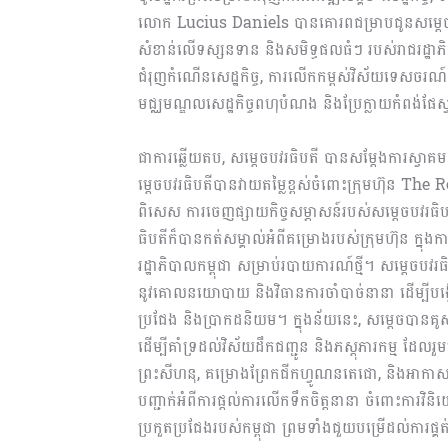
លោក Lucius Daniels បានគោរពជម្រាបជូនសម្តេចបវ
សំខាន់លើទស្សនទាន និងសមិទ្ធផលធំៗ របស់រាជរដ្ឋាភិ
ជំរុញកំណើនសេដ្ឋកិច្ច, ការលើកកម្ពស់វិស័យទេសចរណ៍ក
មជ្ឈមណ្ឌលសេដ្ឋកិច្ចពហុបំណង និងប្រែក្លាយកំពង់ផែស្
ជាការឆ្លើយតប, សម្តេចបវរធិបតី បានសម្តែងការស្វា
ម្តេចបវរធិបតីបានវាយតម្លៃខ្ពស់ចំពោះក្រុមហ៊ុន Th
ពិសេស ការចេញផ្សាយកិច្ចសម្ភាសន៍របស់សម្ដេចបវរធិ
ធិបតីក៏បានកត់សម្គាល់អំពីគម្រោងរបស់ក្រុមហ៊ុន ក្នុងកា
រដ្ឋាភិបាលកម្ពុជា សម្រាប់របាយការណ៍ថ្មី។ សម្តេចបវ
នូវគោលនយោបាយ និងវិធានការចាំបាច់នានា ដើម្បីបង
ប្រជែង និងប្រាកដនិយម។ ក្នុងន័យនេះ, សម្តេចបានគូសរំ
ដើម្បីគាំទ្រដល់វិស័យដឹកជញ្ជូន និងភស្តុភារកម្ម ដែលរ
ព្រះសីហនុ, គម្រោងព្រែកជីកហ្វូណនតេជោ, និងអាកាស
បញ្ជាក់អំពីការផ្តល់ការលេីកទឹកចិត្តនានា ចំពោះការវិន
ប្រកួតប្រជែងរបស់កម្ពុជា ព្រមទាំងជួយបម្រើដល់ការផ្គត់ផ