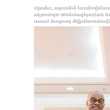
បន្ថែមលើនេះ, សម្តេចបវរធិបតី ក៏បានលើកឡើងពីគោលដៅរបស
សមុទ្ររបស់កម្ពុជា ទៅជាតំបន់សេដ្ឋកិច្ចពហុបំណង ដែ
ទេសចរណ៍ និងភស្តុភារកម្ម ដើម្បីរួមចំណែកដល់ការធ្វើព