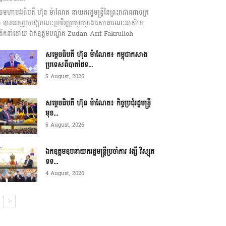
េចមហាបវរធិបតី ហ៊ុន ម៉ាណែត នាយករដ្ឋមន្ត្រីនៃព្រះរាជាណាចក្រ
ុជា បានអនុញ្ញាតឱ្យគណៈប្រតិភូប្រមុខមុខងារសាធារណៈអាស៊ាន
ឹកនាំដោយ ឯកឧត្តមបណ្ឌិត Zudan Arif Fakrulloh
សម្ដេចធិបតី ហ៊ុន ម៉ាណែត៖ កម្ពុជាកសាង
ប្រទេសពីបាតដៃទ...
5 August, 2026
សម្ដេចធិបតី ហ៊ុន ម៉ាណែត៖ កិច្ចប្រជុំរដ្ឋមន្ត្រី
មុខ...
5 August, 2026
ឯកឧត្តមឧបនាយករដ្ឋមន្ត្រីប្រចាំការ វង្សី វិស្សុត
ទទ...
4 August, 2026