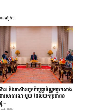
មានផ្សេងៗ
៊ាន និងអាស៊ានបូកបីប្តេជ្ញាចិត្តរួមគ្នាកសាង
ខងារសាធារណៈមួយ ដែលយកប្រជាជន
នូ...
gust, 2026