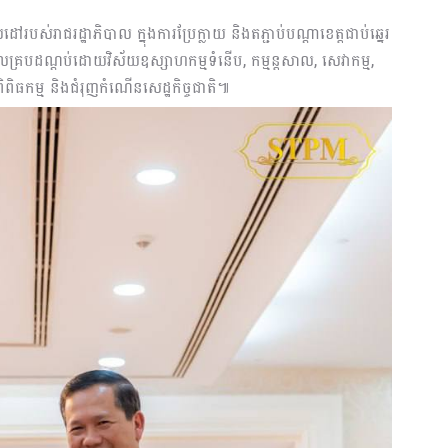
់រាជរដ្ឋាភិបាល ក្នុងការប្រែក្លាយ និងតភ្ជាប់បណ្តាខេត្តជាប់ឆ្នេរ
លគ្របដណ្តប់ដោយវិស័យឧស្សាហកម្មទំនើប, កម្មន្តសាល, សេវាកម្ម,
ិពិធកម្ម និងជំរុញកំណើនសេដ្ឋកិច្ចជាតិ៕