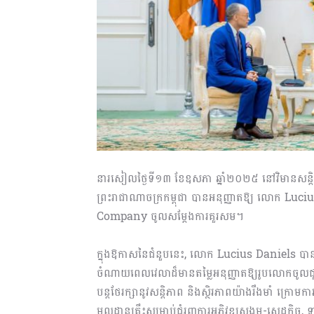
នារសៀលថ្ងៃទី១៣ ខែឧសភា ឆ្នាំ២០២៥ នៅវិមានសន្តិភា
ព្រះរាជាណាចក្រកម្ពុជា បានអនុញ្ញាតឱ្យ លោក Luci
Company ចូលសម្តែងការគួរសម។
ក្នុងឱកាសនៃជំនួបនេះ, លោក Lucius Daniels បាន
ចំណាយពេលវេលាដ៏មានតម្លៃអនុញ្ញាតឱ្យរូបលោកចូលជ
បន្តថែរក្សានូវសន្តិភាព និងស្ថិរភាពយ៉ាងរឹងមាំ ក្
មូលដ្ឋានគ្រឹះសម្រាប់ជំរុញការអភិវឌ្ឍសង្គម-សេដ្ឋកិច