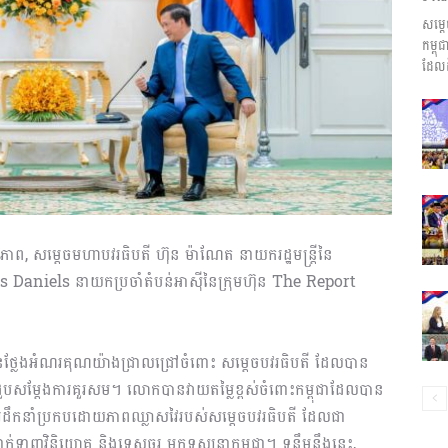
សម្ត
ព័ត៌មាន​
កម្ព
ដែលដ
និង
ព, សម្តេចមហាបវរធិបតី ហ៊ុន ម៉ាណែត នាយករដ្ឋមន្ត្រីនៃ
us Daniels នាយកប្រចាំតំបន់អាស៊ីនៃក្រុមហ៊ុន The Report
ប្រតិកម្ម
ថ្លែងអំណរគុណយ៉ាងជ្រាលជ្រៅចំពោះ សម្តេចបវរធិបតី ដែលបាន
ួបសម្ដែងការគួរសម។ លោកបានវាយតម្លៃខ្ពស់ចំពោះកម្ពុជាដែលបាន
រោមការដឹកនាំប្រកបដោយភាពឈ្លាសវៃរបស់សម្ដេចបវរធិបតី ដែលជា
រហ័ស
្ច, ទាក់ទាញវិនិយោគ និងទេសចរ មកទស្សនាកម្ពុជា។ ទន្ទឹមនឹងនេះ,