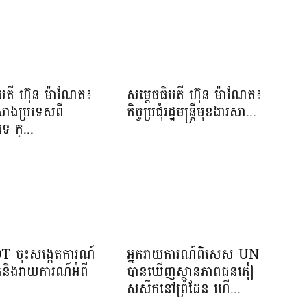
ិបតី ហ៊ុន ម៉ាណែត៖
សម្ដេចធិបតី ហ៊ុន ម៉ាណែត៖
កសាងប្រទេសពី
កិច្ចប្រជុំរដ្ឋមន្ត្រីមុខងារសា...
េ ក្...
OT ចុះសង្កេតការណ៍
អ្នករាយការណ៍ពិសេស UN
ាត់និងរាយការណ៍អំពី
បានឃើញស្ថានភាពជនភៀ
សសឹកនៅព្រំដែន ហើ...