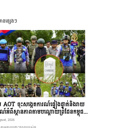
មានផ្សេងៗ
ុម AOT ចុះសង្កេតការណ៍ផ្ទៀងផ្ទាត់និងរាយ
ណ៍អំពីស្ថានភាពតាមបណ្តោយព្រំដែនកម្ពុជ...
gust, 2026
ាមការបង្ហោះផ្សាយរបស់ក...