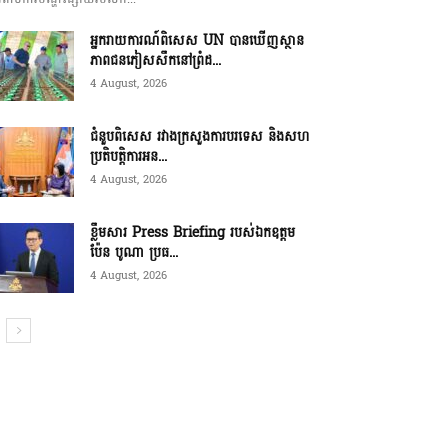
អ្នករាយការណ៍ពិសេស UN បានឃើញស្ថាន
ភាពជនភៀសសឹកនៅព្រំដ...
4 August, 2026
ជំនួបពិសេស រវាងក្រសួងការបរទេស និងសហ
ប្រតិបត្តិការអន...
4 August, 2026
ខ្លឹមសារ Press Briefing របស់ឯកឧត្តម
ប៉ែន បូណា ប្រធ...
4 August, 2026