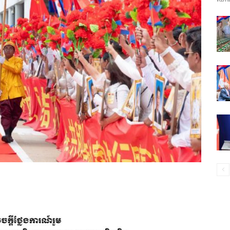
ព័ត៌មាន​
និង
ប្រតិកម្ម
រហ័ស