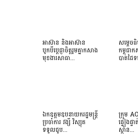
អាស៊ាន និងអាស៊ាន
សម្ដេចធ
បូកបីប្តេជ្ញាចិត្តរួមគ្នាកសាង
កម្ពុជា
មុខងារសាធា...
បាតដៃទទ
ឯកឧត្តមឧបនាយករដ្ឋមន្ត្រី
ក្រុម A
ប្រចាំការ វង្សី វិស្សុត
ផ្ទៀងផ្ទ
ទទួលជួប...
ស្ថាន...