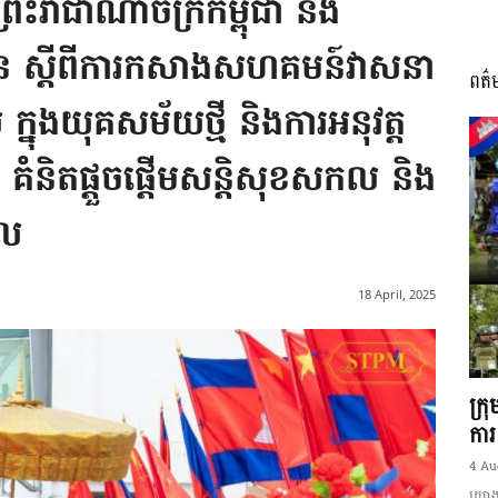
ព្រះរាជាណាចក្រកម្ពុជា និង
ិន ស្តីពីការកសាងសហគមន៍វាសនា
ពត៌
I
ល ក្នុងយុគសម័យថ្មី និងការអនុវត្ត
ល គំនិតផ្តួចផ្តើមសន្តិសុខសកល និង
កល
អង្គ
18 April, 2025
ភាព​
ក្រ
ការ
4 Au
យោងត