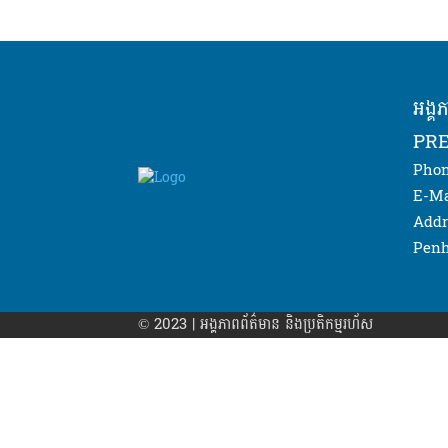
អង្គ
PRE
Phon
E-Ma
Addr
Penh
© 2023 | អង្គភាព​ព័ត៌មាន​ និងប្រតិកម្មរហ័ស