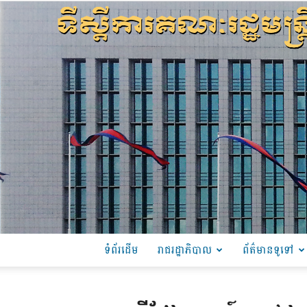
ទំព័រដើម
រាជរដ្ឋាភិបាល
ព័ត៌មានទូទៅ