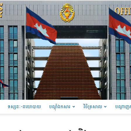
ទស្សនៈ-នយោបាយ
បណ្ដុំឯកសារ
វិចិត្រសាល
បណ្តាញស
PRU