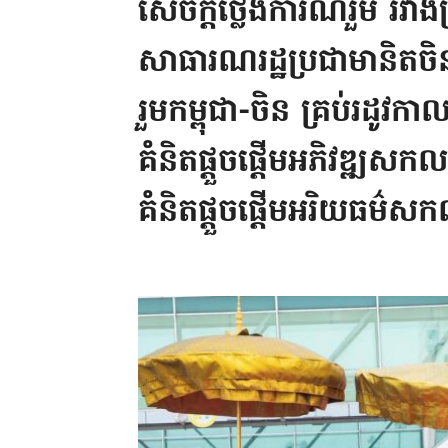
សេចក្តីថ្លែងការណ៍រួម រវាង
សាធារណរដ្ឋប្រជាមានិតច
រួមកម្ពុជា-ចិន គ្រប់រដូវកា
គំនិតផ្តួចផ្តើមអភិវឌ្ឍសក
គំនិតផ្តួចផ្តើមអរិយធម៌ស