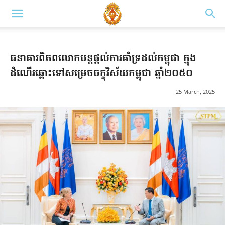
ធនាគារពិភពលោកបន្តផ្ដល់ការគាំទ្រដល់កម្ពុជា ក្នុង
ដំណើរឆ្ពោះទៅសម្រេចចក្ខុវិស័យកម្ពុជា ឆ្នាំ២០៥០
25 March, 2025