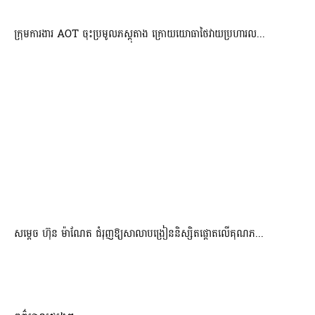
ក្រុមការងារ AOT ចុះប្រមូលភស្តុតាង ក្រោយយោធាថៃវាយប្រហារល...
សម្តេច ហ៊ុន ម៉ាណែត ជំរុញឱ្យសាលាបង្រៀននិស្សិតផ្តោតលើគុណភ...