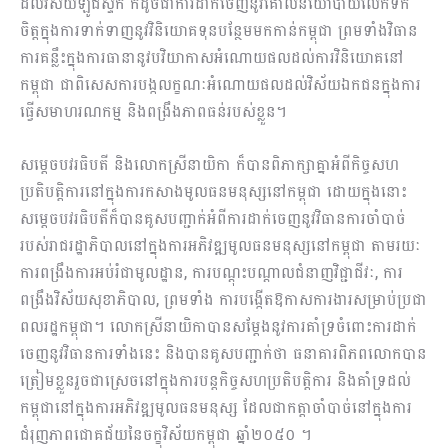
ដល់វិស័យឡូជីស្ទីក ក៏ដូចជាការដាក់ចេញនូវគោលនយោបាយលើកទឹក
ចិត្តក្នុងការទាក់ទាញនូវវិនិយោគទុនបន្ថែមមកកាន់កម្ពុជា ព្រមទាំងវិធាន
ការគន្លឹះក្នុងការធានានូវបវិយាកាសអំណោយផលដល់ការវិនិយោគនៅ
កម្ពុជា ជាពិសេសការបង្កលក្ខណៈអំណោយផលដល់វិស័យឯកជនក្នុងការ
ធ្វើសមាហរណកម្ម និងពង្រឹងភាពធន់របស់ខ្លួន។
សម្ដេចបវរធិបតី និងលោកស្រីនាយិកា ក៏បានពិភាក្សាគ្នាអំពីកិច្ចសហ
ប្រតិបត្តិការនៅក្នុងការកសាងមូលធនមនុស្សនៅកម្ពុជា ដោយក្នុងនោះ
សម្ដេចបវរធិបតីក៏បានគូសបញ្ជាក់អំពីការដាក់ចេញនូវវិធានការចាំបាច់
របស់រាជរដ្ឋាភិបាលនៅក្នុងការអភិវឌ្ឍមូលធនមនុស្សនៅកម្ពុជា តាមរយៈ
ការពង្រឹងការអប់រំជាមូលដ្ឋាន​,​ ការបណ្តុះបណ្តាលជំនាញវិជ្ជាជីវៈ, ការ
ពង្រឹងវិស័យសុខាភិបាល, ព្រមទាំង​ ការបង្កើតឱកាសការងារសម្រាប់ប្រជា
ពលរដ្ឋកម្ពុជា។ លោកស្រីនាយិកាបានសម្ដែងនូវការគាំទ្រចំពោះការដាក់
ចេញនូវវិធានការទាំងនេះ​ និងបានគូសបញ្ជាក់ថា ធនាគារពិភពលោកបាន
ត្រៀមខ្លួនរួចជាស្រេចនៅក្នុងការបន្តកិច្ចសហប្រតិបត្តិការ និងគាំទ្រដល់
កម្ពុជានៅក្នុងការអភិវឌ្ឍមូលធនមនុស្ស ដែលជាកត្តាចាំបាច់នៅក្នុងការ
ជំរុញភាពជោគជ័យនៃចក្ខុវិស័យកម្ពុជា ឆ្នាំ២០៥០ ។