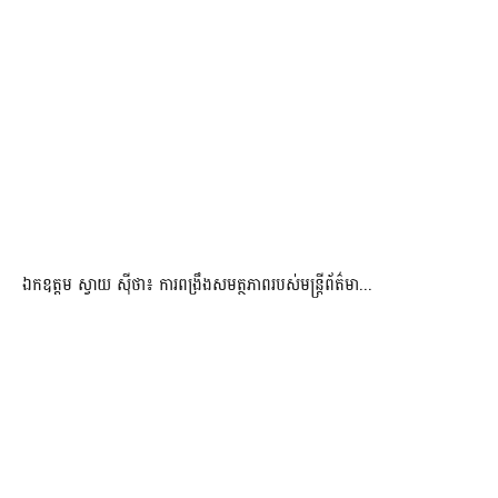
ឯកឧត្តម ស្វាយ ស៊ីថា៖ ការពង្រឹងសមត្ថភាពរបស់មន្ត្រីព័ត៌មា...