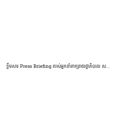
ខ្លឹមសារ Press Briefing របស់អ្នកនាំពាក្យរាជរដ្ឋាភិបាល ស...