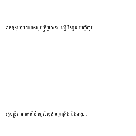
ឯកឧត្តមឧបនាយករដ្ឋមន្រ្តីប្រចាំការ វង្សី វិស្សុត អញ្ជើញដ...
រដ្ឋមន្ត្រីការពារជាតិម៉ាឡេស៊ីប្ដេជ្ញាបន្តពង្រឹង និងពង្រ...