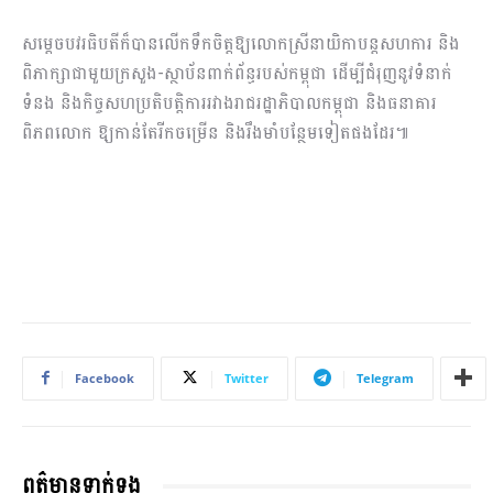
សម្ដេចបវរធិបតីក៏បានលើកទឹកចិត្តឱ្យលោកស្រីនាយិកាបន្តសហការ និង
ពិភាក្សាជាមួយក្រសួង-ស្ថាប័នពាក់ព័ន្ធរបស់កម្ពុជា ដើម្បីជំរុញនូវទំនាក់
ទំនង និងកិច្ចសហប្រតិបត្តិការរវាងរាជរដ្ឋាភិបាលកម្ពុជា និងធនាគារ
ពិភពលោក​ ឱ្យកាន់តែរីកចម្រើន និងរឹងមាំបន្ថែមទៀតផងដែរ៕
Facebook
Twitter
Telegram
ពត៌មានទាក់ទង