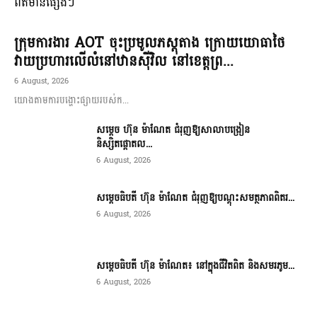
ពត៌មានផ្សេងៗ
ក្រុមការងារ AOT ចុះប្រមូលភស្តុតាង ក្រោយយោធាថៃ
វាយប្រហារលើលំនៅឋានស៊ីវិល នៅខេត្តព្រ...
6 August, 2026
យោងតាមការបង្ហោះផ្សាយរបស់ក...
សម្តេច ហ៊ុន ម៉ាណែត ជំរុញឱ្យសាលាបង្រៀន
និស្សិតផ្តោតល...
6 August, 2026
សម្តេចធិបតី ហ៊ុន ម៉ាណែត ជំរុញឱ្យបណ្តុះសមត្ថភាពពិតរ...
6 August, 2026
សម្តេចធិបតី ហ៊ុន ម៉ាណែត៖ នៅក្នុងជីវិតពិត និងសមរភូម...
6 August, 2026