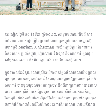
នារសៀលថ្ងៃទី២៥ ខែមីនា ឆ្នាំ២០២៥, សម្ដេចមហាបវរធិបតី ហ៊ុន
ម៉ាណែត នាយករដ្ឋមន្ត្រីនៃព្រះរាជាណាចក្រកម្ពុជា បានអនុញ្ញាតឱ្យ
លោកស្រី Mariam J. Sherman នាយិកាគ្រប់គ្រងនៃធនាគារ
ពិភពលោក ប្រចាំកម្ពុជា, វៀតណាម និងឡាវ និង​សហការី ចូលជួប
សម្តែងការគួរសម និងពិភាក្សាការងារ នៅវិមានសន្ដិភាព។
ក្នុងឱកាសនៃជំនួប, លោកស្រីនាយិកាបានថ្លែងអំណរគុណយ៉ាងជ្រាល
ជ្រៅជូនចំពោះសម្ដេចបវរធិបតី ដែលបានអនុញ្ញាតឱ្យរូបលោកស្រី និង
សហការី បានចូលជួបសម្ដែងការគួរសម និងពិភាក្សាការងារ នាឱកាស
នេះ។ លោកស្រីក៏បានសម្ដែងនូវការកោតសរសើរចំពោះការអភិវឌ្ឍ
រីកចម្រើនយ៉ាងឆាប់រហ័សលើគ្រប់វិស័យរបស់កម្ពុជា ព្រមទាំងបានគូស
បញ្ជាក់អំពីភាពជាដៃគូដ៏រឹងមាំរវាងធនាគារពិភពលោក ជាមួយនឹងរាជ