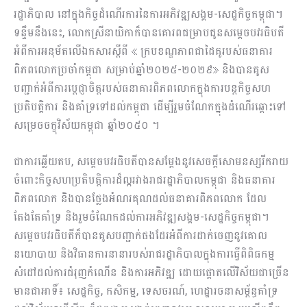
រដ្ឋាភិបាល នៅក្នុងកិច្ចដំណើរការនៃការអភិវឌ្ឍសង្គម-សេដ្ឋកិច្ចកម្ពុជា។
ទន្ទឹមនឹងនេះ, លោកស្រីនាយិកាក៏បានគោរពជម្រាបជូនសម្ដេចបវរធិបតី
អំពីការអនុម័តលេីឯកសារស្តីពី​ ≪ ក្របខណ្ឌភាពជាដៃគូរបស់ធនាគារ
ពិភពលោកប្រចាំកម្ពុជា សម្រាប់ឆ្នាំ២០២៥-២០២៩≫ និងបានគូស
បញ្ជាក់អំពីការបេ្ដជ្ញាចិត្តរបស់ធនាគារពិភពលោកក្នុងការបន្តកិច្ចសហ
ប្រតិបត្តិការ និងគាំទ្រទៅដល់កម្ពុជា ដើម្បីរួមចំណែកក្នុងដំណើរឆ្ពោះទៅ
សម្រេចចក្ខុវិស័យកម្ពុជា ឆ្នាំ២០៥០ ។
ជាការឆ្លើយតប, សម្ដេចបវរធិបតីបានសម្ដែងនូវសេចក្ដីសោមនស្សរីករាយ
ចំពោះកិច្ចសហប្រតិបត្តិការដ៏ល្អរវាងរាជរដ្ឋាភិបាលកម្ពុជា និងធនាគារ
ពិភពលោក និងបានថ្លែងអំណរគុណដល់ធនាគារពិភពលោក ដែល
តែងតែគាំទ្រ និងរួមចំណែកដល់ការអភិវឌ្ឍសង្គម-សេដ្ឋកិច្ចកម្ពុជា។
សម្ដេចបវរធិបតីក៏បានគូសបញ្ជាក់ផងដែរ​អំពីការដាក់ចេញនូវគោល
នយោបាយ និងវិធានការនានារបស់រាជរដ្ឋាភិបាលក្នុងការធ្វើពិពិធកម្ម​
សំដៅដល់ការជំរុញ​កំណេីន​ និងការអភិវឌ្ឍ​ ដោយផ្តោតលេី​វិស័យជាច្រេីន
មានជាអាទិ៍៖ សេដ្ឋកិច្ច, កសិកម្ម, ទេសចរណ៍, ហេដ្ឋារចនាសម្ព័ន្ធគាំទ្រ