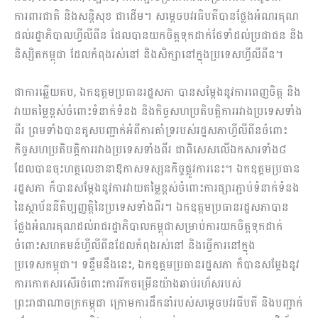
ការពារជាតិ និងសន្តិសុខ ជាដើម។ សម្ដេចបវរធិបតីបានថ្លែងអំណរគុណ
ដល់រដ្ឋាភិបាលហ្វីលីពីន ដែលបានយកចិត្តទុកដាក់ថែទាំដល់ប្រជាជន និង
និស្សិតកម្ពុជា ដែលកំពុងរស់នៅ និងសិក្សានៅក្នុងប្រទេសហ្វីលីពីន។
ជាការឆ្លើយតប, ឯកឧត្តមប្រធានរដ្ឋសភា បានសម្ដែងនូវការពេញចិត្ត និង
វាយតម្លៃខ្ពស់ចំពោះទំនាក់ទំនង និងកិច្ចសហប្រតិបត្តិការរវាងប្រទេសទាំង
ពីរ ព្រមទាំងបានគូសបញ្ជាក់អំពីការគាំទ្ររបស់រដ្ឋសភាហ្វីលីពីនចំពោះ
កិច្ចសហប្រតិបត្តិការរវាងប្រទេសទាំងពីរ ជាពិសេសលេីឯកសារទាំង៨
ដែលបានចុះហត្ថលេខានាឱកាសទស្សនកិច្ចផ្លូវការនេះ។ ឯកឧត្តមប្រធាន
រដ្ឋសភា ក៏បានសម្ដែងនូវការវាយតម្លៃខ្ពស់ចំពោះការផ្សារភ្ជាប់ទំនាក់ទំនង
នៃស្ថាប័ននីតិប្បញ្ញត្តិនៃប្រទេសទាំងពីរ។ ឯកឧត្តមប្រធានរដ្ឋសភាបាន
ថ្លែងអំណរគុណដល់រាជរដ្ឋាភិបាលកម្ពុជាសម្រាប់ការយកចិត្តទុកដាក់
ចំពោះសហគមន៍ហ្វីលីពីនដែលកំពុងរស់នៅ និងធ្វើការនៅក្នុង
ប្រទេសកម្ពុជា។ ទន្ទឹមនឹងនេះ, ឯកឧត្តមប្រធានរដ្ឋសភា ក៏បានសម្ដែងនូវ
ការកោតសរសើរចំពោះការរីកចម្រើនយ៉ាងឆាប់រហ័សរបស់
ព្រះរាជាណាចក្រកម្ពុជា ក្រោមការដឹកនាំរបស់សម្ដេចបវរធីបតី និងបញ្ជាក់