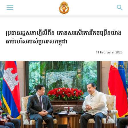
ប្រធានរដ្ឋសភាហ្វីលីពីន កោតសរសើរការរីកចម្រើនយ៉ាង
ឆាប់រហ័សរបស់ប្រទេសកម្ពុជា
11 February, 2025