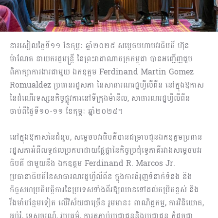
នារសៀលថ្ងៃទី១១ ខែកុម្ភៈ ឆ្នាំ២០២៥ សម្តេចមហាបវរធិបតី ហ៊ុន
ម៉ាណែត នាយករដ្ឋមន្រ្តី នៃព្រះរាជាណាចក្រកម្ពុជា បានអញ្ជើញជួប
ពិភាក្សាការងារជាមួយ ឯកឧត្តម Ferdinand Martin Gomez
Romualdez ប្រធានរដ្ឋសភា នៃសាធារណរដ្ឋហ្វីលីពីន នៅក្នុងឱកាស
នៃដំណើរទស្សនកិច្ចផ្លូវការនៅទីក្រុងម៉ានីល, សាធារណរដ្ឋហ្វីលីពីន
ចាប់ពីថ្ងៃទី១០-១១ ខែកុម្ភៈ ឆ្នាំ២០២៥។
នៅក្នុងឱកាសនៃជំនួប, សម្ដេចបវរធិបតីបានជម្រាបជូនឯកឧត្តមប្រធាន
រដ្ឋសភាអំពីលទ្ធផលប្រកបដោយផ្លែផ្កានៃកិច្ចប្រជុំទ្វេភាគីរវាងសម្ដេចបវរ
ធិបតី ជាមួយនឹង ឯកឧត្តម Ferdinand R. Marcos Jr.
ប្រធានាធិបតីនៃសាធារណរដ្ឋហ្វីលីពីន ក្នុងការជំរុញទំនាក់ទំនង និង
កិច្ចសហប្រតិបត្តិការនៃប្រទេសទាំងពីរឱ្យឈានទៅដល់កម្រិតខ្ពស់ និង
រឹងមាំបន្ថែមទៀត លើវិស័យជាច្រើន រួមមាន៖ ពាណិជ្ជកម្ម, ការវិនិយោគ,
អប់រំ, ទេសចរណ៍, វប្បធម៌, ការតភ្ជាប់ប្រជាជននិងប្រជាជន ក៏ដូចជា