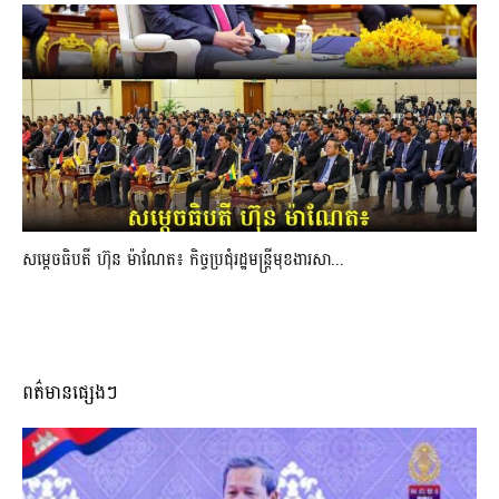
សម្ដេចធិបតី ហ៊ុន ម៉ាណែត៖ កិច្ចប្រជុំរដ្ឋមន្ត្រីមុខងារសា...
ពត៌មានផ្សេងៗ