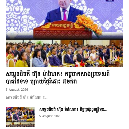
សម្ដេចធិបតី ហ៊ុន ម៉ាណែត៖ កម្ពុជាកសាងប្រទេសពី
បាតដៃទទេ ក្រោយថ្ងៃរំដោះ ៧មករា
5 August, 2026
សម្ដេចធិបតី ហ៊ុន ម៉ាណែត ន...
សម្ដេចធិបតី ហ៊ុន ម៉ាណែត៖ កិច្ចប្រជុំរដ្ឋមន្ត្រីមុខ...
5 August, 2026