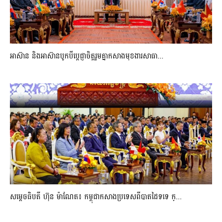
អាស៊ាន និងអាស៊ានបូកបីប្តេជ្ញាចិត្តរួមគ្នាកសាងមុខងារសាធា...
សម្ដេចធិបតី ហ៊ុន ម៉ាណែត៖ កម្ពុជាកសាងប្រទេសពីបាតដៃទទេ ក្...