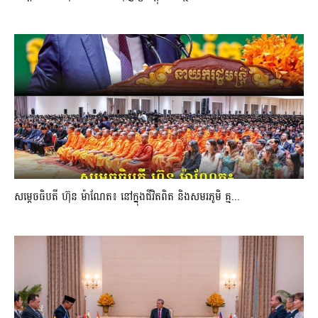
សម្តេចធិបតី ហ៊ុន ម៉ាណែត៖ នៅក្នុងជីវិតពិត និងសមរភូមិ គ្ម...