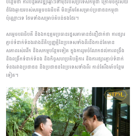
បន្ថែមថា ការបន្តអភិវឌ្ឍឆ្ពោះទៅមុខរបស់ប្រទេសកម្ពុជា ក្រោមចក្ខុវិស័យ
ដ៏វែងឆ្ងាយរបស់សម្តេចបវរធិបតី មិនត្រឹមតែសម្រាប់ប្រជាជនកម្ពុជា
ប៉ុណ្ណោះទេ ថែមទាំងសម្រាប់តំបន់ផងដែរ។
សម្ដេចបវរធិបតី និងឯកឧត្តមប្រធានរដ្ឋសភាមានជំនឿជាក់ថា ការផ្សារ
ភ្ជាប់ទំនាក់ទំនងរវាងនីតិប្បញ្ញត្តិនៃប្រទេសទាំងពីរនឹងកាន់តែមាន
សភាពរស់រវើក និងសកម្មបន្ថែមទៀត ក្នុងការរួមចំណែកដល់ការពង្រឹង
និងពង្រីកទំនាក់ទំនង និងកិច្ចសហប្រតិបត្តិការ និងការផ្សារភ្ជាប់ទំនាក់
ទំនងរវាងប្រជាជន និងប្រជាជននៃប្រទេសទាំងពីរ កាន់តែរឹងមាំបន្ថែម
ទៀត។