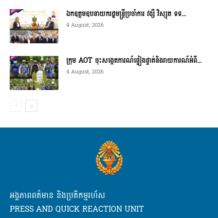
ឯកឧត្តមឧបនាយករដ្ឋមន្ត្រីប្រចាំការ វង្សី វិស្សុត ទទ...
4 August, 2026
ក្រុម AOT ចុះសង្កេតការណ៍ផ្ទៀងផ្ទាត់និងរាយការណ៍អំពី...
4 August, 2026
អង្គភាពពត៌មាន និងប្រតិកម្មរហ័ស
PRESS AND QUICK REACTION UNIT