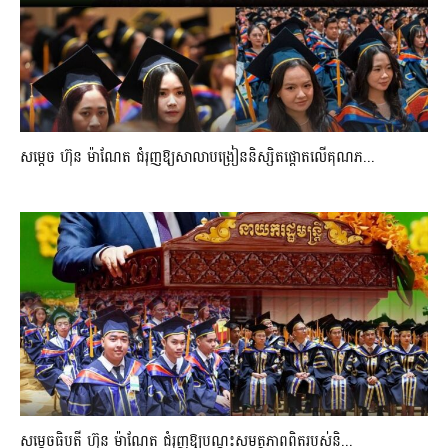
សម្តេច ហ៊ុន ម៉ាណែត ជំរុញឱ្យសាលាបង្រៀននិស្សិតផ្តោតលើគុណភ...
សម្តេចធិបតី ហ៊ុន ម៉ាណែត ជំរុញឱ្យបណ្តុះសមត្ថភាពពិតរបស់និ...