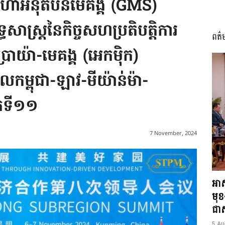
លមហាអនុតំបន់មេគង្គ (GMS)
្ធសាស្ត្រនៃកិច្ចសហប្រតិបត្តិការ
ពត៌
I
ប្រាយ៉ា-មេគង្គ (អេកម៉ិក)
ូលកម្ពុជា-ឡាវ-មីយ៉ាន់ម៉ា-
កទី១១
អង្គ
7 November, 2024
ភាព​
អាស
មុ
ជាស្
5 Au