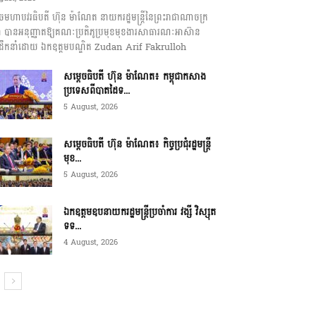
េចមហាបវរធិបតី ហ៊ុន ម៉ាណែត នាយករដ្ឋមន្ត្រីនៃព្រះរាជាណាចក្រ
ុជា បានអនុញ្ញាតឱ្យគណៈប្រតិភូប្រមុខមុខងារសាធារណៈអាស៊ាន
ឹកនាំដោយ ឯកឧត្តមបណ្ឌិត Zudan Arif Fakrulloh
សម្ដេចធិបតី ហ៊ុន ម៉ាណែត៖ កម្ពុជាកសាង
ប្រទេសពីបាតដៃទ...
5 August, 2026
សម្ដេចធិបតី ហ៊ុន ម៉ាណែត៖ កិច្ចប្រជុំរដ្ឋមន្ត្រី
មុខ...
5 August, 2026
ឯកឧត្តមឧបនាយករដ្ឋមន្ត្រីប្រចាំការ វង្សី វិស្សុត
ទទ...
4 August, 2026