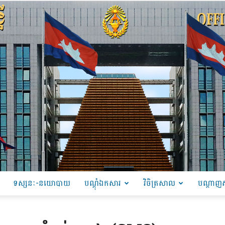
ទស្សនៈ-នយោបាយ
បណ្ដុំឯកសារ
វិចិត្រសាល
បណ្តាញស
PRU