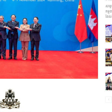
សម្ត
ព័ត៌មាន​
កម្ព
ដែលដ
និង
ប្រតិកម្ម
រហ័ស