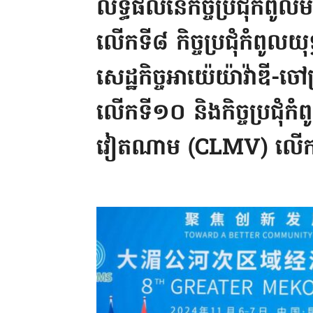
លទ្ធផលនៃកិច្ចប្រជុំកំពូ
លើកទី៨ កិច្ចប្រជុំកំពូលយុទ
សេដ្ឋកិច្ចអាយ៉េយ៉ាវ៉ាឌី-ចៅ
លើកទី១០ និងកិច្ចប្រជុំកំព
វៀតណាម (CLMV) លើ