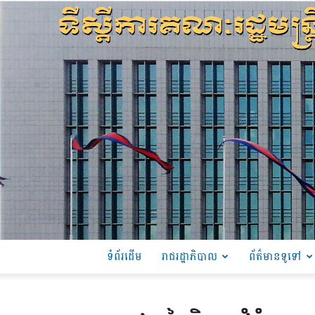
ទំព័រដើម
រាជរដ្ឋាភិបាល
ព័ត៌មានទូទៅ