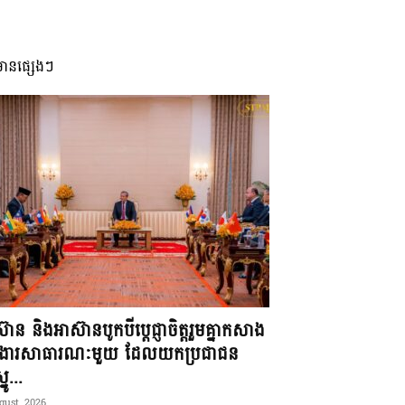
មានផ្សេងៗ
៊ាន និងអាស៊ានបូកបីប្តេជ្ញាចិត្តរួមគ្នាកសាង
ខងារសាធារណៈមួយ ដែលយកប្រជាជន
នូ...
gust, 2026