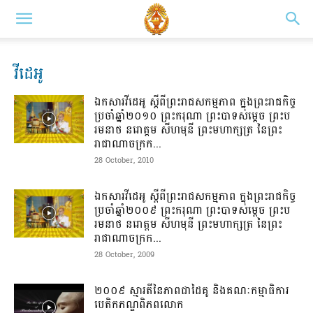
វីដេអូ
ឯកសារវីដេអូ ស្តីពីព្រះរាជសកម្មភាព ក្នុងព្រះរាជកិច្ច
ប្រចាំឆ្នាំ២០១០ ព្រះករុណា ព្រះបាទសម្តេច ព្រះប
រមនាថ នរោត្តម សីហមុនី ព្រះមហាក្សត្រ នៃព្រះ
រាជាណាចក្រក...
28 October, 2010
ឯកសារវីដេអូ ស្តីពីព្រះរាជសកម្មភាព ក្នុងព្រះរាជកិច្ច
ប្រចាំឆ្នាំ២០០៩ ព្រះករុណា ព្រះបាទសម្តេច ព្រះប
រមនាថ នរោត្តម សីហមុនី ព្រះមហាក្សត្រ នៃព្រះ
រាជាណាចក្រក...
28 October, 2009
២០០៩ ស្មារតី​នៃភាព​ជាដៃគូ និងគណៈកម្មាធិការ​
បេតិកភណ្ឌ​ពិភពលោក