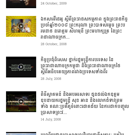
24 October, 2009
ឯកសារវីដេអូ ស្តីពីព្រះរាជសកម្មភាព ក្នុងព្រះរាជកិច្ច
ប្រចាំឆ្នាំ២០០៨ ព្រះករុណា ព្រះបាទសម្តេច ព្រះប
រមនាថ នរោត្តម សីហមុនី ព្រះមហាក្សត្រ នៃព្រះ
រាជាណាចក្រក...
28 October, 2008
កិច្ចប្រជុំពិសេស​ ថ្នាក់រដ្ឋមន្រ្តីការបរទេស​ នៃ
ព្រះរាជាណាចក្រកម្ពុជា និងព្រះរាជាណាចក្រថៃ
ស្តីពី​អធិបតេយ្យ​ភាព​រវាង​ប្រទេសទាំងពីរ​
28 July, 2008
ពិធី​ស្វាគមន៍ និង​អបអ​រសាទរ ជូនដល់​ឯកឧត្តម
ឧបនាយក​រដ្ឋមន្រ្តី សុខ អាន និងលោក​ជំទាវ​ព្រម
ទាំង គណៈប្រតិភូ​ចំពោះ​ជោគជ័យ ​នៃការ​ដាក់​បញ្ចូល
ប្រាសាទ​​​ព្រះវ...
14 July, 2008
រមណីយដ្ឋាន​ប្រាសាទព្រះវិហារ​ជាទីសក្ការៈ ត្រៀម