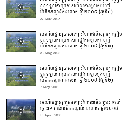
ខ្លួនទទួលការប្រកាស​ជាផ្លូវការ​ចូលក្នុងបញ្ជី​
បេតិកភណ្ឌ​ពិភពលោក ឆ្នាំ២០០៨ (វគ្គទី៤)
27 May, 2008
រមណីយដ្ឋាន​ប្រាសាទព្រះវិហារ​ជាទីសក្ការៈ ត្រៀម
ខ្លួនទទួលការប្រកាស​ជាផ្លូវការ​ចូលក្នុងបញ្ជី​
បេតិកភណ្ឌ​ពិភពលោក ឆ្នាំ២០០៨ (វគ្គទី៣)
25 May, 2008
រមណីយដ្ឋាន​ប្រាសាទព្រះវិហារ​ជាទីសក្ការៈ ត្រៀម
ខ្លួនទទួលការប្រកាស​ជាផ្លូវការ​ចូលក្នុងបញ្ជី​
បេតិកភណ្ឌ​ពិភពលោក ឆ្នាំ២០០៨ (វគ្គទី២)
7 May, 2008
រមណីយដ្ឋាន​ប្រាសាទព្រះវិហារ​ជាទីសក្ការៈ មាគា៌
ឆ្ពោះទៅកាន់​បេតិកភណ្ឌ​ពិភពលោក ឆ្នាំ២០០៨
18 April, 2008