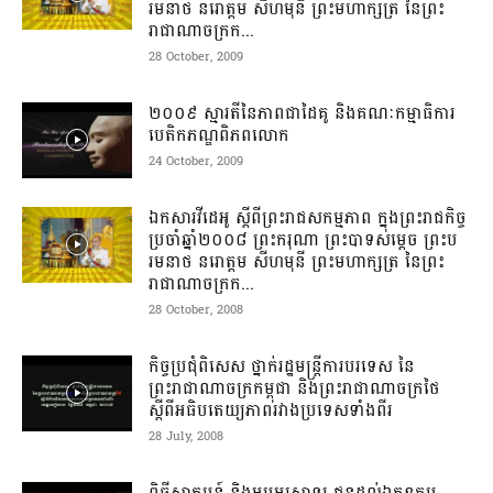
រមនាថ នរោត្តម សីហមុនី ព្រះមហាក្សត្រ នៃព្រះ
រាជាណាចក្រក...
28 October, 2009
២០០៩ ស្មារតី​នៃភាព​ជាដៃគូ និងគណៈកម្មាធិការ​
បេតិកភណ្ឌ​ពិភពលោក
24 October, 2009
ឯកសារវីដេអូ ស្តីពីព្រះរាជសកម្មភាព ក្នុងព្រះរាជកិច្ច
ប្រចាំឆ្នាំ២០០៨ ព្រះករុណា ព្រះបាទសម្តេច ព្រះប
រមនាថ នរោត្តម សីហមុនី ព្រះមហាក្សត្រ នៃព្រះ
រាជាណាចក្រក...
28 October, 2008
កិច្ចប្រជុំពិសេស​ ថ្នាក់រដ្ឋមន្រ្តីការបរទេស​ នៃ
ព្រះរាជាណាចក្រកម្ពុជា និងព្រះរាជាណាចក្រថៃ
ស្តីពី​អធិបតេយ្យ​ភាព​រវាង​ប្រទេសទាំងពីរ​
28 July, 2008
ពិធី​ស្វាគមន៍ និង​អបអ​រសាទរ ជូនដល់​ឯកឧត្តម