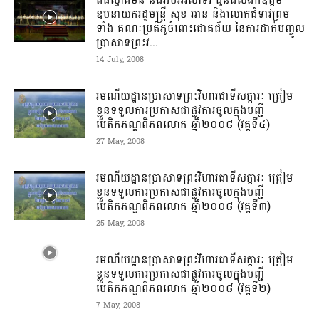
ឧបនាយក​រដ្ឋមន្រ្តី សុខ អាន និងលោក​ជំទាវ​ព្រម
ទាំង គណៈប្រតិភូ​ចំពោះ​ជោគជ័យ ​នៃការ​ដាក់​បញ្ចូល
ប្រាសាទ​​​ព្រះវ...
14 July, 2008
រមណីយដ្ឋាន​ប្រាសាទព្រះវិហារ​ជាទីសក្ការៈ ត្រៀម
ខ្លួនទទួលការប្រកាស​ជាផ្លូវការ​ចូលក្នុងបញ្ជី​
បេតិកភណ្ឌ​ពិភពលោក ឆ្នាំ២០០៨ (វគ្គទី៤)
27 May, 2008
រមណីយដ្ឋាន​ប្រាសាទព្រះវិហារ​ជាទីសក្ការៈ ត្រៀម
ខ្លួនទទួលការប្រកាស​ជាផ្លូវការ​ចូលក្នុងបញ្ជី​
បេតិកភណ្ឌ​ពិភពលោក ឆ្នាំ២០០៨ (វគ្គទី៣)
25 May, 2008
រមណីយដ្ឋាន​ប្រាសាទព្រះវិហារ​ជាទីសក្ការៈ ត្រៀម
ខ្លួនទទួលការប្រកាស​ជាផ្លូវការ​ចូលក្នុងបញ្ជី​
បេតិកភណ្ឌ​ពិភពលោក ឆ្នាំ២០០៨ (វគ្គទី២)
7 May, 2008